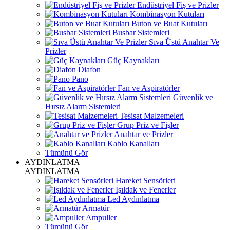
Endüstriyel Fiş ve Prizler
Kombinasyon Kutuları
Buton ve Buat Kutuları
Busbar Sistemleri
Sıva Üstü Anahtar Ve
Prizler
Güç Kaynakları
Diafon
Pano
Fan ve Aspiratörler
Güvenlik ve
Hırsız Alarm Sistemleri
Tesisat Malzemeleri
Grup Priz ve Fişler
Anahtar ve Prizler
Kablo Kanalları
Tümünü Gör
AYDINLATMA
AYDINLATMA
Hareket Sensörleri
Işıldak ve Fenerler
Led Aydınlatma
Armatür
Ampuller
Tümünü Gör