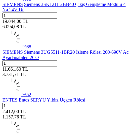
SIEMENS
Siemens 3SK1211-2BB40 Çıkış Genişleme Modülü 4
Na 24V Dc
19.044,00
TL
6.094,08
TL
%
68
SIEMENS
Siemens 3UG5511-1BR20 İzleme Rölesi 200-690V Ac
Ayarlanabilen 2CO
11.661,60
TL
3.731,71
TL
%
52
ENTES
Entes SERYU Yıldız Üçgen Rölesi
2.412,00
TL
1.157,76
TL