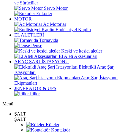
ve Sürücüler
Servo Motor
Enkoder
MOTOR
Ac Motorlar
Endüstriyel Kaplin
EL ALETLERİ
Tornavida
Pense
Keski ve kesici aletler
El Aleti Aksesuarları
ARAÇ ŞARJ İSTASYONU
Elektrikli Araç Şarj
İstasyonları
Araç Şarj İstasyonu
Ekipmanları
JENERATÖR & UPS
Piller
Menü
ŞALT
ŞALT
Röleler
Kontaktör