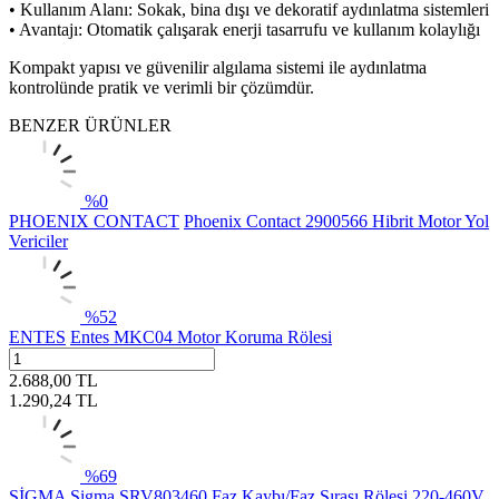
• Kullanım Alanı: Sokak, bina dışı ve dekoratif aydınlatma sistemleri
• Avantajı: Otomatik çalışarak enerji tasarrufu ve kullanım kolaylığı
Kompakt yapısı ve güvenilir algılama sistemi ile aydınlatma
kontrolünde pratik ve verimli bir çözümdür.
BENZER ÜRÜNLER
%
0
PHOENIX CONTACT
Phoenix Contact 2900566 Hibrit Motor Yol
Vericiler
%
52
ENTES
Entes MKC04 Motor Koruma Rölesi
2.688,00
TL
1.290,24
TL
%
69
SİGMA
Sigma SRV803460 Faz Kaybı/Faz Sırası Rölesi 220-460V