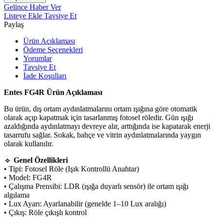
Gelince Haber Ver
Listeye Ekle
Tavsiye Et
Paylaş
Ürün Açıklaması
Ödeme Seçenekleri
Yorumlar
Tavsiye Et
İade Koşulları
Entes FG4R Ürün Açıklaması
Bu ürün, dış ortam aydınlatmalarını ortam ışığına göre otomatik
olarak açıp kapatmak için tasarlanmış fotosel röledir. Gün ışığı
azaldığında aydınlatmayı devreye alır, arttığında ise kapatarak enerji
tasarrufu sağlar. Sokak, bahçe ve vitrin aydınlatmalarında yaygın
olarak kullanılır.
🔹
Genel Özellikleri
• Tipi: Fotosel Röle (Işık Kontrollü Anahtar)
• Model: FG4R
• Çalışma Prensibi: LDR (ışığa duyarlı sensör) ile ortam ışığı
algılama
• Lux Ayarı: Ayarlanabilir (genelde 1–10 Lux aralığı)
• Çıkış: Röle çıkışlı kontrol