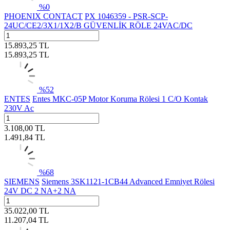
%
0
PHOENIX CONTACT
PX 1046359 - PSR-SCP-
24UC/CE2/3X1/1X2/B GÜVENLİK RÖLE 24VAC/DC
15.893,25
TL
15.893,25
TL
%
52
ENTES
Entes MKC-05P Motor Koruma Rölesi 1 C/O Kontak
230V Ac
3.108,00
TL
1.491,84
TL
%
68
SIEMENS
Siemens 3SK1121-1CB44 Advanced Emniyet Rölesi
24V DC 2 NA+2 NA
35.022,00
TL
11.207,04
TL