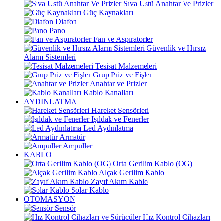
Sıva Üstü Anahtar Ve Prizler
Güç Kaynakları
Diafon
Pano
Fan ve Aspiratörler
Güvenlik ve Hırsız
Alarm Sistemleri
Tesisat Malzemeleri
Grup Priz ve Fişler
Anahtar ve Prizler
Kablo Kanalları
AYDINLATMA
Hareket Sensörleri
Işıldak ve Fenerler
Led Aydınlatma
Armatür
Ampuller
KABLO
Orta Gerilim Kablo (OG)
Alçak Gerilim Kablo
Zayıf Akım Kablo
Solar Kablo
OTOMASYON
Sensör
Hız Kontrol Cihazları