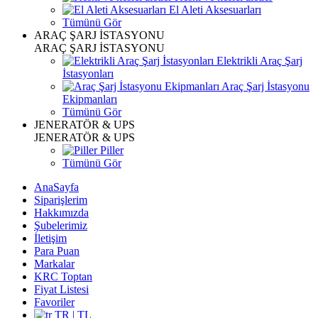
El Aleti Aksesuarları
Tümünü Gör
ARAÇ ŞARJ İSTASYONU
ARAÇ ŞARJ İSTASYONU
Elektrikli Araç Şarj
İstasyonları
Araç Şarj İstasyonu
Ekipmanları
Tümünü Gör
JENERATÖR & UPS
JENERATÖR & UPS
Piller
Tümünü Gör
AnaSayfa
Siparişlerim
Hakkımızda
Şubelerimiz
İletişim
Para Puan
Markalar
KRC Toptan
Fiyat Listesi
Favoriler
TR | TL