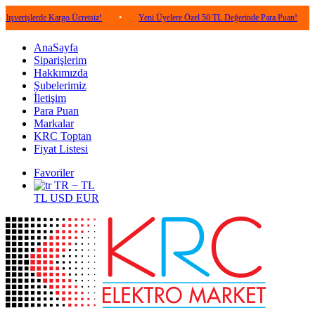
rde Kargo Ücretsiz!
•
Yeni Üyelere Özel 50 TL Değerinde Para Puan!
•
5.000
AnaSayfa
Siparişlerim
Hakkımızda
Şubelerimiz
İletişim
Para Puan
Markalar
KRC Toptan
Fiyat Listesi
Favoriler
TR − TL
TL
USD
EUR