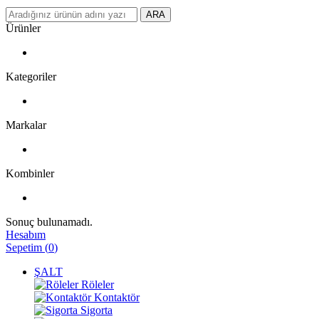
ARA
Ürünler
Kategoriler
Markalar
Kombinler
Sonuç bulunamadı.
Hesabım
Sepetim
(
0
)
ŞALT
Röleler
Kontaktör
Sigorta