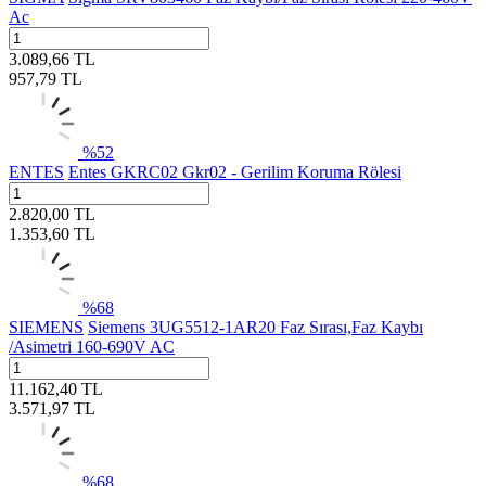
Ac
3.089,66
TL
957,79
TL
%
52
ENTES
Entes GKRC02 Gkr02 - Gerilim Koruma Rölesi
2.820,00
TL
1.353,60
TL
%
68
SIEMENS
Siemens 3UG5512-1AR20 Faz Sırası,Faz Kaybı
/Asimetri 160-690V AC
11.162,40
TL
3.571,97
TL
%
68