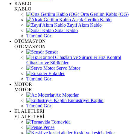
KABLO
KABLO
Orta Gerilim Kablo (OG)
Alçak Gerilim Kablo
Zayıf Akım Kablo
Solar Kablo
Tümünü Gör
OTOMASYON
OTOMASYON
Sensör
Hız Kontrol
Cihazları ve Sürücüler
Servo Motor
Enkoder
Tümünü Gör
MOTOR
MOTOR
Ac Motorlar
Endüstriyel Kaplin
Tümünü Gör
EL ALETLERİ
EL ALETLERİ
Tornavida
Pense
Keski ve kesici aletler