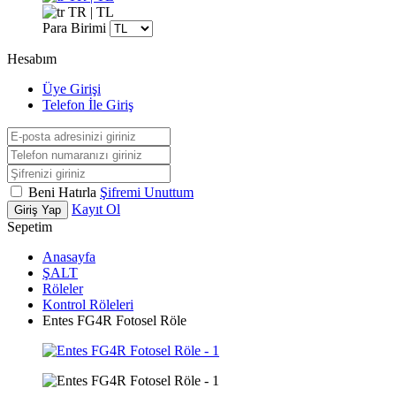
TR | TL
Para Birimi
Hesabım
Üye Girişi
Telefon İle Giriş
Beni Hatırla
Şifremi Unuttum
Kayıt Ol
Giriş Yap
Sepetim
Anasayfa
ŞALT
Röleler
Kontrol Röleleri
Entes FG4R Fotosel Röle