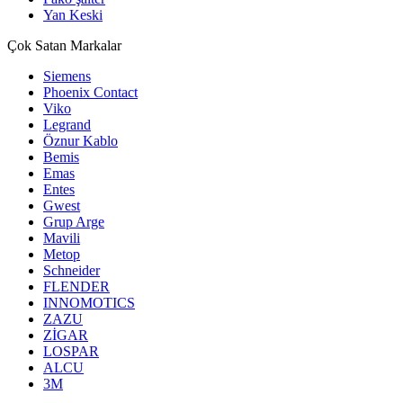
Yan Keski
Çok Satan Markalar
Siemens
Phoenix Contact
Viko
Legrand
Öznur Kablo
Bemis
Emas
Entes
Gwest
Grup Arge
Mavili
Metop
Schneider
FLENDER
INNOMOTICS
ZAZU
ZİGAR
LOSPAR
ALCU
3M