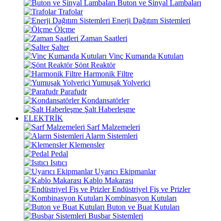
Buton ve Sinyal Lambaları
Trafolar
Enerji Dağıtım Sistemleri
Ölçme
Zaman Saatleri
Şalter
Vinç Kumanda Kutuları
Şönt Reaktör
Harmonik Filtre
Yumuşak Yolverici
Parafudr
Kondansatörler
Şalt Haberleşme
ELEKTRİK
Sarf Malzemeleri
Alarm Sistemleri
Klemensler
Pedal
Isıtıcı
Uyarıcı Ekipmanlar
Kablo Makarası
Endüstriyel Fiş ve Prizler
Kombinasyon Kutuları
Buton ve Buat Kutuları
Busbar Sistemleri