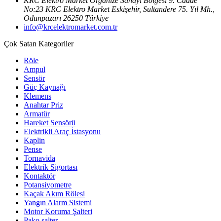
KRC Elektro Market Organize Sanayi Bölgesi 9. Cadde
No:23 KRC Elektro Market Eskişehir, Sultandere 75. Yıl Mh.,
Odunpazarı 26250 Türkiye
info@krcelektromarket.com.tr
Çok Satan Kategoriler
Röle
Ampul
Sensör
Güç Kaynağı
Klemens
Anahtar Priz
Armatür
Hareket Sensörü
Elektrikli Araç İstasyonu
Kaplin
Pense
Tornavida
Elektrik Sigortası
Kontaktör
Potansiyometre
Kaçak Akım Rölesi
Yangın Alarm Sistemi
Motor Koruma Şalteri
Pako şalter