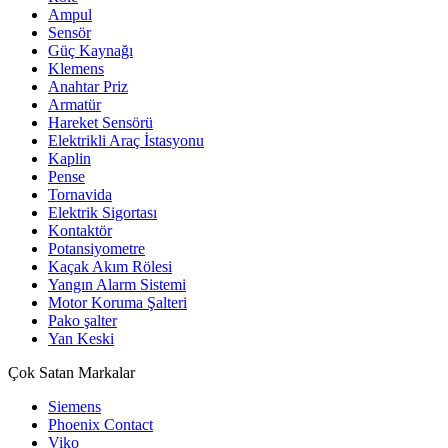
Ampul
Sensör
Güç Kaynağı
Klemens
Anahtar Priz
Armatür
Hareket Sensörü
Elektrikli Araç İstasyonu
Kaplin
Pense
Tornavida
Elektrik Sigortası
Kontaktör
Potansiyometre
Kaçak Akım Rölesi
Yangın Alarm Sistemi
Motor Koruma Şalteri
Pako şalter
Yan Keski
Çok Satan Markalar
Siemens
Phoenix Contact
Viko