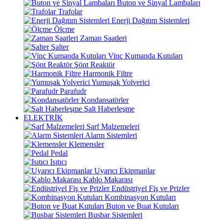
Buton ve Sinyal Lambaları
Trafolar
Enerji Dağıtım Sistemleri
Ölçme
Zaman Saatleri
Şalter
Vinç Kumanda Kutuları
Şönt Reaktör
Harmonik Filtre
Yumuşak Yolverici
Parafudr
Kondansatörler
Şalt Haberleşme
ELEKTRİK
Sarf Malzemeleri
Alarm Sistemleri
Klemensler
Pedal
Isıtıcı
Uyarıcı Ekipmanlar
Kablo Makarası
Endüstriyel Fiş ve Prizler
Kombinasyon Kutuları
Buton ve Buat Kutuları
Busbar Sistemleri