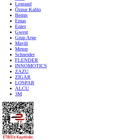
Legrand
Öznur Kablo
Bemis
Emas
Entes
Gwest
Grup Arge
Mavili
Metop
Schneider
FLENDER
INNOMOTICS
ZAZU
ZİGAR
LOSPAR
ALCU
3M