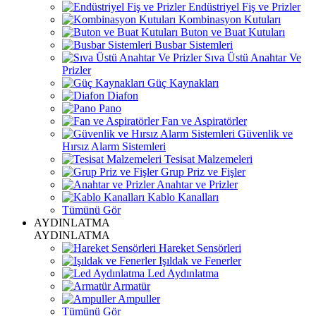
Endüstriyel Fiş ve Prizler
Kombinasyon Kutuları
Buton ve Buat Kutuları
Busbar Sistemleri
Sıva Üstü Anahtar Ve
Prizler
Güç Kaynakları
Diafon
Pano
Fan ve Aspiratörler
Güvenlik ve
Hırsız Alarm Sistemleri
Tesisat Malzemeleri
Grup Priz ve Fişler
Anahtar ve Prizler
Kablo Kanalları
Tümünü Gör
AYDINLATMA
AYDINLATMA
Hareket Sensörleri
Işıldak ve Fenerler
Led Aydınlatma
Armatür
Ampuller
Tümünü Gör