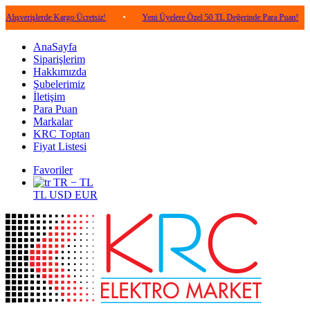
lerde Kargo Ücretsiz!
•
Yeni Üyelere Özel 50 TL Değerinde Para Puan!
•
5.0
AnaSayfa
Siparişlerim
Hakkımızda
Şubelerimiz
İletişim
Para Puan
Markalar
KRC Toptan
Fiyat Listesi
Favoriler
TR − TL
TL
USD
EUR