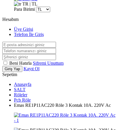
TR | TL
Para Birimi
Hesabım
Üye Girişi
Telefon İle Giriş
Beni Hatırla
Şifremi Unuttum
Kayıt Ol
Giriş Yap
Sepetim
Anasayfa
ŞALT
Röleler
Pcb Röle
Emas RE1P11AC220 Röle 3 Kontak 10A. 220V Ac