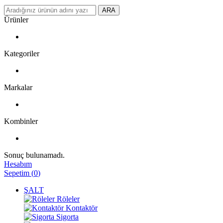
ARA
Ürünler
Kategoriler
Markalar
Kombinler
Sonuç bulunamadı.
Hesabım
Sepetim
(
0
)
ŞALT
Röleler
Kontaktör
Sigorta