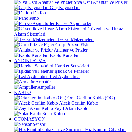
Sıva Üstü Anahtar Ve Prizler
Güç Kaynakları
Diafon
Pano
Fan ve Aspiratörler
Güvenlik ve Hırsız
Alarm Sistemleri
Tesisat Malzemeleri
Grup Priz ve Fişler
Anahtar ve Prizler
Kablo Kanalları
AYDINLATMA
Hareket Sensörleri
Işıldak ve Fenerler
Led Aydınlatma
Armatür
Ampuller
KABLO
Orta Gerilim Kablo (OG)
Alçak Gerilim Kablo
Zayıf Akım Kablo
Solar Kablo
OTOMASYON
Sensör
Hız Kontrol Cihazları