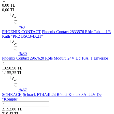
0,00
TL
0,00
TL
%
0
PHOENIX CONTACT
Phoenix Contact 2833576 Röle Tabanı 1/3
Katlı "PR2-BSC3/4X21"
%
30
Phoenix Contact 2967620 Röle Modülü 24V Dc 10A. 1 Enversör
1.650,50
TL
1.155,35
TL
%
67
SCHRACK
Schrack RT4A4L24 Röle 2 Kontak 8A. 24V Dc
"Komple"
2.152,80
TL
710,42
TL