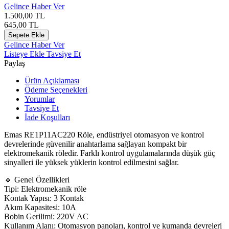
Gelince Haber Ver
1.500,00
TL
645,00
TL
Sepete Ekle
Gelince Haber Ver
Listeye Ekle
Tavsiye Et
Paylaş
Ürün Açıklaması
Ödeme Seçenekleri
Yorumlar
Tavsiye Et
İade Koşulları
Emas RE1P11AC220 Röle, endüstriyel otomasyon ve kontrol
devrelerinde güvenilir anahtarlama sağlayan kompakt bir
elektromekanik röledir. Farklı kontrol uygulamalarında düşük güç
sinyalleri ile yüksek yüklerin kontrol edilmesini sağlar.
🔹 Genel Özellikleri
Tipi: Elektromekanik röle
Kontak Yapısı: 3 Kontak
Akım Kapasitesi: 10A
Bobin Gerilimi: 220V AC
Kullanım Alanı: Otomasyon panoları, kontrol ve kumanda devreleri