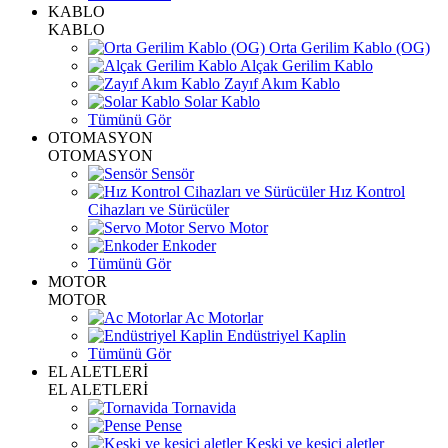
KABLO
KABLO
Orta Gerilim Kablo (OG)
Alçak Gerilim Kablo
Zayıf Akım Kablo
Solar Kablo
Tümünü Gör
OTOMASYON
OTOMASYON
Sensör
Hız Kontrol
Cihazları ve Sürücüler
Servo Motor
Enkoder
Tümünü Gör
MOTOR
MOTOR
Ac Motorlar
Endüstriyel Kaplin
Tümünü Gör
EL ALETLERİ
EL ALETLERİ
Tornavida
Pense
Keski ve kesici aletler