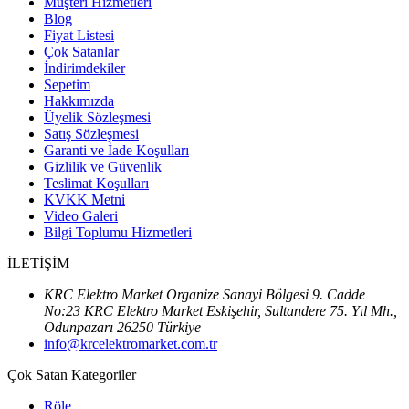
Müşteri Hizmetleri
Blog
Fiyat Listesi
Çok Satanlar
İndirimdekiler
Sepetim
Hakkımızda
Üyelik Sözleşmesi
Satış Sözleşmesi
Garanti ve İade Koşulları
Gizlilik ve Güvenlik
Teslimat Koşulları
KVKK Metni
Video Galeri
Bilgi Toplumu Hizmetleri
İLETİŞİM
KRC Elektro Market Organize Sanayi Bölgesi 9. Cadde
No:23 KRC Elektro Market Eskişehir, Sultandere 75. Yıl Mh.,
Odunpazarı 26250 Türkiye
info@krcelektromarket.com.tr
Çok Satan Kategoriler
Röle