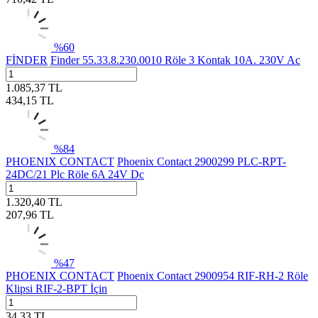
%
60
FİNDER
Finder 55.33.8.230.0010 Röle 3 Kontak 10A. 230V Ac
1.085,37
TL
434,15
TL
%
84
PHOENIX CONTACT
Phoenix Contact 2900299 PLC-RPT-
24DC/21 Plc Röle 6A 24V Dc
1.320,40
TL
207,96
TL
%
47
PHOENIX CONTACT
Phoenix Contact 2900954 RIF-RH-2 Röle
Klipsi RIF-2-BPT İçin
34,33
TL