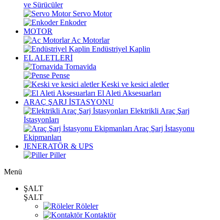
ve Sürücüler
Servo Motor
Enkoder
MOTOR
Ac Motorlar
Endüstriyel Kaplin
EL ALETLERİ
Tornavida
Pense
Keski ve kesici aletler
El Aleti Aksesuarları
ARAÇ ŞARJ İSTASYONU
Elektrikli Araç Şarj
İstasyonları
Araç Şarj İstasyonu
Ekipmanları
JENERATÖR & UPS
Piller
Menü
ŞALT
ŞALT
Röleler
Kontaktör