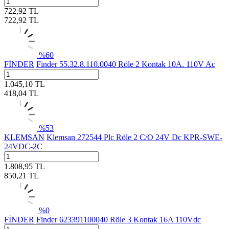
722,92
TL
722,92
TL
%
60
FİNDER
Finder 55.32.8.110.0040 Röle 2 Kontak 10A. 110V Ac
1.045,10
TL
418,04
TL
%
53
KLEMSAN
Klemsan 272544 Plc Röle 2 C/O 24V Dc KPR-SWE-
24VDC-2C
1.808,95
TL
850,21
TL
%
0
FİNDER
Finder 623391100040 Röle 3 Kontak 16A 110Vdc