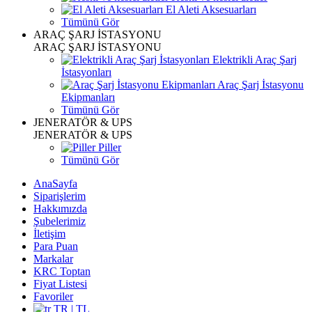
El Aleti Aksesuarları
Tümünü Gör
ARAÇ ŞARJ İSTASYONU
ARAÇ ŞARJ İSTASYONU
Elektrikli Araç Şarj
İstasyonları
Araç Şarj İstasyonu
Ekipmanları
Tümünü Gör
JENERATÖR & UPS
JENERATÖR & UPS
Piller
Tümünü Gör
AnaSayfa
Siparişlerim
Hakkımızda
Şubelerimiz
İletişim
Para Puan
Markalar
KRC Toptan
Fiyat Listesi
Favoriler
TR | TL