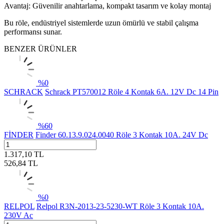
Avantaj: Güvenilir anahtarlama, kompakt tasarım ve kolay montaj
Bu röle, endüstriyel sistemlerde uzun ömürlü ve stabil çalışma
performansı sunar.
BENZER ÜRÜNLER
%
0
SCHRACK
Schrack PT570012 Röle 4 Kontak 6A. 12V Dc 14 Pin
%
60
FİNDER
Finder 60.13.9.024.0040 Röle 3 Kontak 10A. 24V Dc
1.317,10
TL
526,84
TL
%
0
RELPOL
Relpol R3N-2013-23-5230-WT Röle 3 Kontak 10A.
230V Ac