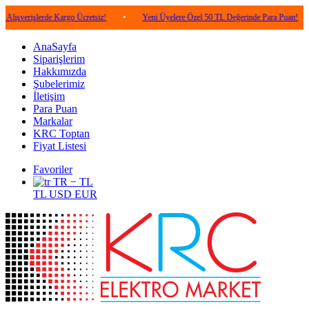
lerde Kargo Ücretsiz!
•
Yeni Üyelere Özel 50 TL Değerinde Para Puan!
•
5.0
AnaSayfa
Siparişlerim
Hakkımızda
Şubelerimiz
İletişim
Para Puan
Markalar
KRC Toptan
Fiyat Listesi
Favoriler
TR − TL
TL
USD
EUR