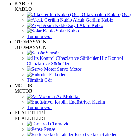
KABLO
KABLO
Orta Gerilim Kablo (OG)
Alçak Gerilim Kablo
Zayıf Akım Kablo
Solar Kablo
Tümünü Gör
OTOMASYON
OTOMASYON
Sensör
Hız Kontrol
Cihazları ve Sürücüler
Servo Motor
Enkoder
Tümünü Gör
MOTOR
MOTOR
Ac Motorlar
Endüstriyel Kaplin
Tümünü Gör
EL ALETLERİ
EL ALETLERİ
Tornavida
Pense
Keski ve kesici aletler