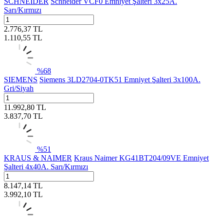
SCHNEIDER
Schneider VCF0 Emniyet Şalteri 3x25A.
Sarı/Kırmızı
2.776,37
TL
1.110,55
TL
%
68
SIEMENS
Siemens 3LD2704-0TK51 Emniyet Şalteri 3x100A.
Gri/Siyah
11.992,80
TL
3.837,70
TL
%
51
KRAUS & NAIMER
Kraus Naimer KG41BT204/09VE Emniyet
Şalteri 4x40A. Sarı/Kırmızı
8.147,14
TL
3.992,10
TL