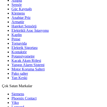
Ampul
Sensör
Güç Kaynağı
Klemens
Anahtar Priz
Armatür
Hareket Sensörü
Elektrikli Araç İstasyonu
Kaplin
Pense
Tornavida
Elektrik Sigortası
Kontaktör
Potansiyometre
Kaçak Akım Rölesi
Yangın Alarm Sistemi
Motor Koruma Şalteri
Pako şalter
Yan Keski
Çok Satan Markalar
Siemens
Phoenix Contact
Viko
Legrand