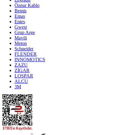
Öznur Kablo
Bemis
Emas
Entes
Gwest
Grup Arge
Mavili
Metop
Schneider
FLENDER
INNOMOTICS
ZAZU
ZİGAR
LOSPAR
ALCU
3M