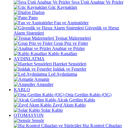
Sıva Üstü Anahtar Ve Prizler
Güç Kaynakları
Diafon
Pano
Fan ve Aspiratörler
Güvenlik ve Hırsız
Alarm Sistemleri
Tesisat Malzemeleri
Grup Priz ve Fişler
Anahtar ve Prizler
Kablo Kanalları
AYDINLATMA
Hareket Sensörleri
Işıldak ve Fenerler
Led Aydınlatma
Armatür
Ampuller
KABLO
Orta Gerilim Kablo (OG)
Alçak Gerilim Kablo
Zayıf Akım Kablo
Solar Kablo
OTOMASYON
Sensör
Hız Kontrol Cihazları