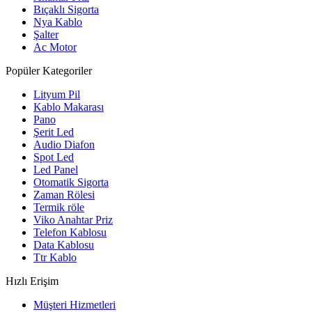
Bıçaklı Sigorta
Nya Kablo
Şalter
Ac Motor
Popüler Kategoriler
Lityum Pil
Kablo Makarası
Pano
Şerit Led
Audio Diafon
Spot Led
Led Panel
Otomatik Sigorta
Zaman Rölesi
Termik röle
Viko Anahtar Priz
Telefon Kablosu
Data Kablosu
Ttr Kablo
Hızlı Erişim
Müşteri Hizmetleri