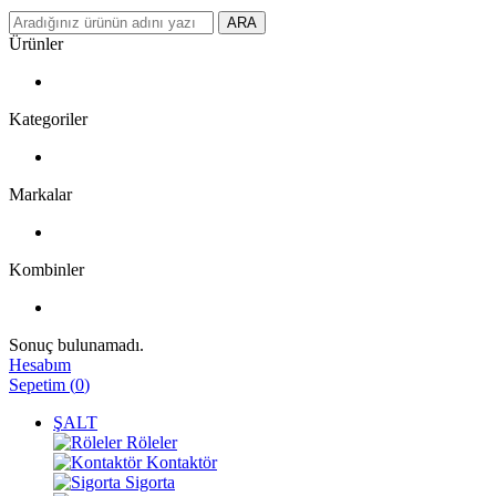
ARA
Ürünler
Kategoriler
Markalar
Kombinler
Sonuç bulunamadı.
Hesabım
Sepetim
(
0
)
ŞALT
Röleler
Kontaktör
Sigorta