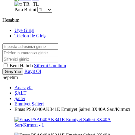
TR | TL
Para Birimi
Hesabım
Üye Girişi
Telefon İle Giriş
Beni Hatırla
Şifremi Unuttum
Kayıt Ol
Giriş Yap
Sepetim
Anasayfa
ŞALT
Şalter
Emniyet Şalteri
Emas PSA040AK341E Emniyet Şalteri 3X40A Sarı/Kırmızı