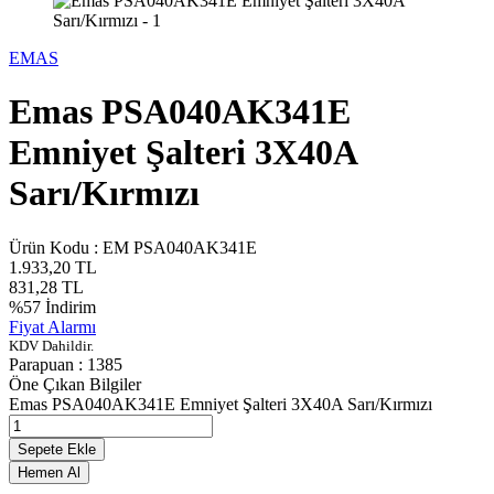
EMAS
Emas PSA040AK341E
Emniyet Şalteri 3X40A
Sarı/Kırmızı
Ürün Kodu :
EM PSA040AK341E
1.933,20
TL
831,28
TL
%
57
İndirim
Fiyat Alarmı
KDV Dahildir.
Parapuan :
1385
Öne Çıkan Bilgiler
Emas PSA040AK341E Emniyet Şalteri 3X40A Sarı/Kırmızı
Sepete Ekle
Hemen Al