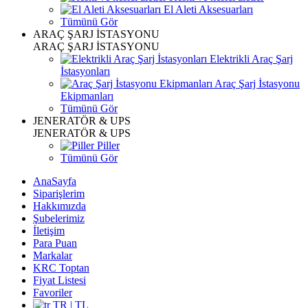
El Aleti Aksesuarları
Tümünü Gör
ARAÇ ŞARJ İSTASYONU
ARAÇ ŞARJ İSTASYONU
Elektrikli Araç Şarj
İstasyonları
Araç Şarj İstasyonu
Ekipmanları
Tümünü Gör
JENERATÖR & UPS
JENERATÖR & UPS
Piller
Tümünü Gör
AnaSayfa
Siparişlerim
Hakkımızda
Şubelerimiz
İletişim
Para Puan
Markalar
KRC Toptan
Fiyat Listesi
Favoriler
TR | TL