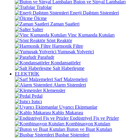
Buton ve Sinyal Lambaları
Trafolar
Enerji Dağıtım Sistemleri
Ölçme
Zaman Saatleri
Şalter
Vinç Kumanda Kutuları
Şönt Reaktör
Harmonik Filtre
Yumuşak Yolverici
Parafudr
Kondansatörler
Şalt Haberleşme
ELEKTRİK
Sarf Malzemeleri
Alarm Sistemleri
Klemensler
Pedal
Isıtıcı
Uyarıcı Ekipmanlar
Kablo Makarası
Endüstriyel Fiş ve Prizler
Kombinasyon Kutuları
Buton ve Buat Kutuları
Busbar Sistemleri