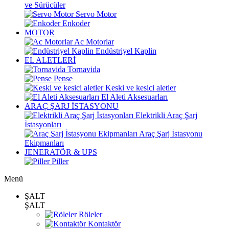
ve Sürücüler
Servo Motor
Enkoder
MOTOR
Ac Motorlar
Endüstriyel Kaplin
EL ALETLERİ
Tornavida
Pense
Keski ve kesici aletler
El Aleti Aksesuarları
ARAÇ ŞARJ İSTASYONU
Elektrikli Araç Şarj
İstasyonları
Araç Şarj İstasyonu
Ekipmanları
JENERATÖR & UPS
Piller
Menü
ŞALT
ŞALT
Röleler
Kontaktör