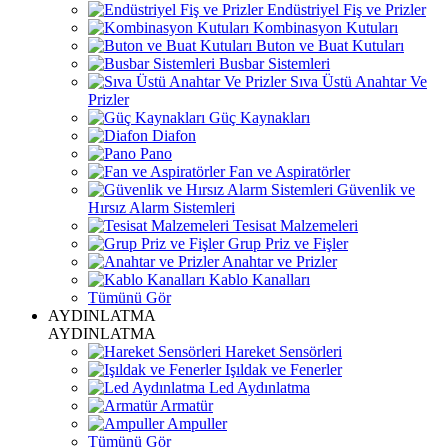
Endüstriyel Fiş ve Prizler
Kombinasyon Kutuları
Buton ve Buat Kutuları
Busbar Sistemleri
Sıva Üstü Anahtar Ve
Prizler
Güç Kaynakları
Diafon
Pano
Fan ve Aspiratörler
Güvenlik ve
Hırsız Alarm Sistemleri
Tesisat Malzemeleri
Grup Priz ve Fişler
Anahtar ve Prizler
Kablo Kanalları
Tümünü Gör
AYDINLATMA
AYDINLATMA
Hareket Sensörleri
Işıldak ve Fenerler
Led Aydınlatma
Armatür
Ampuller
Tümünü Gör