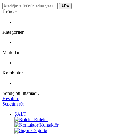
ARA
Ürünler
Kategoriler
Markalar
Kombinler
Sonuç bulunamadı.
Hesabım
Sepetim
(
0
)
ŞALT
Röleler
Kontaktör
Sigorta