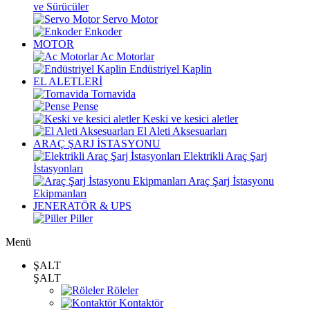
ve Sürücüler
Servo Motor
Enkoder
MOTOR
Ac Motorlar
Endüstriyel Kaplin
EL ALETLERİ
Tornavida
Pense
Keski ve kesici aletler
El Aleti Aksesuarları
ARAÇ ŞARJ İSTASYONU
Elektrikli Araç Şarj
İstasyonları
Araç Şarj İstasyonu
Ekipmanları
JENERATÖR & UPS
Piller
Menü
ŞALT
ŞALT
Röleler
Kontaktör