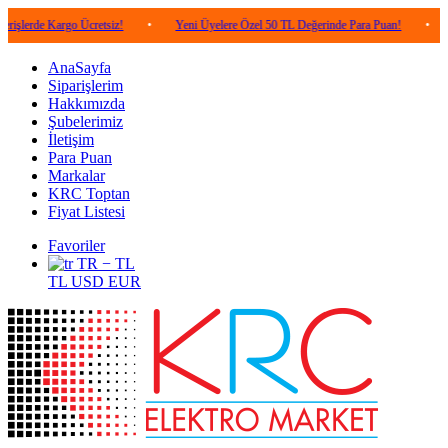
Kargo Ücretsiz!
•
Yeni Üyelere Özel 50 TL Değerinde Para Puan!
•
5.000 TL 
AnaSayfa
Siparişlerim
Hakkımızda
Şubelerimiz
İletişim
Para Puan
Markalar
KRC Toptan
Fiyat Listesi
Favoriler
TR − TL
TL
USD
EUR