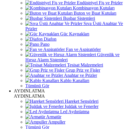
Endüstriyel Fiş ve Prizler
Kombinasyon Kutuları
Buton ve Buat Kutuları
Busbar Sistemleri
Sıva Üstü Anahtar Ve
Prizler
Güç Kaynakları
Diafon
Pano
Fan ve Aspiratörler
Güvenlik ve
Hırsız Alarm Sistemleri
Tesisat Malzemeleri
Grup Priz ve Fişler
Anahtar ve Prizler
Kablo Kanalları
Tümünü Gör
AYDINLATMA
AYDINLATMA
Hareket Sensörleri
Işıldak ve Fenerler
Led Aydınlatma
Armatür
Ampuller
Tümünü Gör