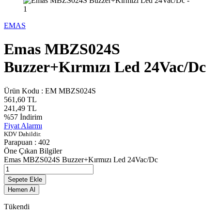
EMAS
Emas MBZS024S
Buzzer+Kırmızı Led 24Vac/Dc
Ürün Kodu :
EM MBZS024S
561,60
TL
241,49
TL
%
57
İndirim
Fiyat Alarmı
KDV Dahildir.
Parapuan :
402
Öne Çıkan Bilgiler
Emas MBZS024S Buzzer+Kırmızı Led 24Vac/Dc
Sepete Ekle
Hemen Al
Tükendi