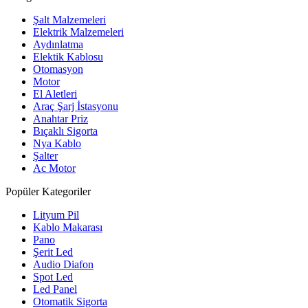
Şalt Malzemeleri
Elektrik Malzemeleri
Aydınlatma
Elektik Kablosu
Otomasyon
Motor
El Aletleri
Araç Şarj İstasyonu
Anahtar Priz
Bıçaklı Sigorta
Nya Kablo
Şalter
Ac Motor
Popüler Kategoriler
Lityum Pil
Kablo Makarası
Pano
Şerit Led
Audio Diafon
Spot Led
Led Panel
Otomatik Sigorta