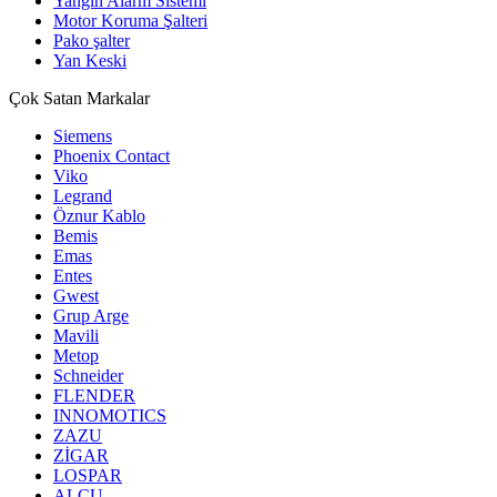
Yangın Alarm Sistemi
Motor Koruma Şalteri
Pako şalter
Yan Keski
Çok Satan Markalar
Siemens
Phoenix Contact
Viko
Legrand
Öznur Kablo
Bemis
Emas
Entes
Gwest
Grup Arge
Mavili
Metop
Schneider
FLENDER
INNOMOTICS
ZAZU
ZİGAR
LOSPAR
ALCU