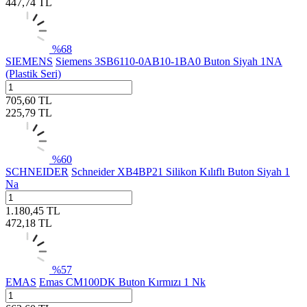
447,74
TL
%
68
SIEMENS
Siemens 3SB6110-0AB10-1BA0 Buton Siyah 1NA
(Plastik Seri)
705,60
TL
225,79
TL
%
60
SCHNEIDER
Schneider XB4BP21 Silikon Kılıflı Buton Siyah 1
Na
1.180,45
TL
472,18
TL
%
57
EMAS
Emas CM100DK Buton Kırmızı 1 Nk