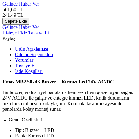
Gelince Haber Ver
561,60
TL
241,49
TL
Sepete Ekle
Gelince Haber Ver
Listeye Ekle
Tavsiye Et
Paylaş
Ürün Açıklaması
Ödeme Seçenekleri
Yorumlar
Tavsiye Et
İade Koşulları
Emas MBZS024S Buzzer + Kırmızı Led 24V AC/DC
Bu buzzer, endüstriyel panolarda hem sesli hem görsel uyarı sağlar.
24V AC/DC ile çalışır ve entegre kırmızı LED, kritik durumların
hızlı fark edilmesini kolaylaştırır. Kompakt tasarımı sayesinde
panolarda kolay montaj sunar.
🔹 Genel Özellikleri
Tipi: Buzzer + LED
Renk: Kırmızı LED