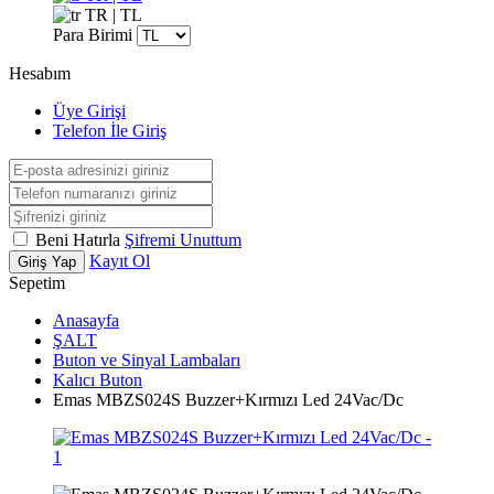
TR | TL
Para Birimi
Hesabım
Üye Girişi
Telefon İle Giriş
Beni Hatırla
Şifremi Unuttum
Kayıt Ol
Giriş Yap
Sepetim
Anasayfa
ŞALT
Buton ve Sinyal Lambaları
Kalıcı Buton
Emas MBZS024S Buzzer+Kırmızı Led 24Vac/Dc