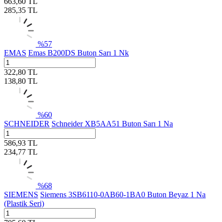
663,60
TL
285,35
TL
%
57
EMAS
Emas B200DS Buton Sarı 1 Nk
322,80
TL
138,80
TL
%
60
SCHNEIDER
Schneider XB5AA51 Buton Sarı 1 Na
586,93
TL
234,77
TL
%
68
SIEMENS
Siemens 3SB6110-0AB60-1BA0 Buton Beyaz 1 Na
(Plastik Seri)