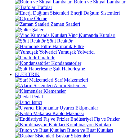
Buton ve Sinyal Lambaları
Trafolar
Enerji Dağıtım Sistemleri
Ölçme
Zaman Saatleri
Şalter
Vinç Kumanda Kutuları
Şönt Reaktör
Harmonik Filtre
Yumuşak Yolverici
Parafudr
Kondansatörler
Şalt Haberleşme
ELEKTRİK
Sarf Malzemeleri
Alarm Sistemleri
Klemensler
Pedal
Isıtıcı
Uyarıcı Ekipmanlar
Kablo Makarası
Endüstriyel Fiş ve Prizler
Kombinasyon Kutuları
Buton ve Buat Kutuları
Busbar Sistemleri