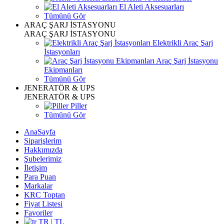
El Aleti Aksesuarları
Tümünü Gör
ARAÇ ŞARJ İSTASYONU
ARAÇ ŞARJ İSTASYONU
Elektrikli Araç Şarj
İstasyonları
Araç Şarj İstasyonu
Ekipmanları
Tümünü Gör
JENERATÖR & UPS
JENERATÖR & UPS
Piller
Tümünü Gör
AnaSayfa
Siparişlerim
Hakkımızda
Şubelerimiz
İletişim
Para Puan
Markalar
KRC Toptan
Fiyat Listesi
Favoriler
TR | TL