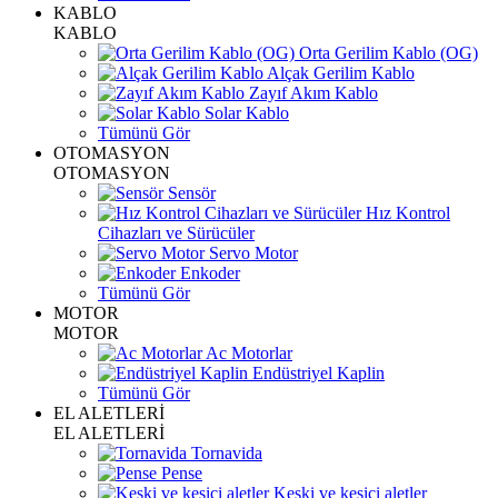
KABLO
KABLO
Orta Gerilim Kablo (OG)
Alçak Gerilim Kablo
Zayıf Akım Kablo
Solar Kablo
Tümünü Gör
OTOMASYON
OTOMASYON
Sensör
Hız Kontrol
Cihazları ve Sürücüler
Servo Motor
Enkoder
Tümünü Gör
MOTOR
MOTOR
Ac Motorlar
Endüstriyel Kaplin
Tümünü Gör
EL ALETLERİ
EL ALETLERİ
Tornavida
Pense
Keski ve kesici aletler