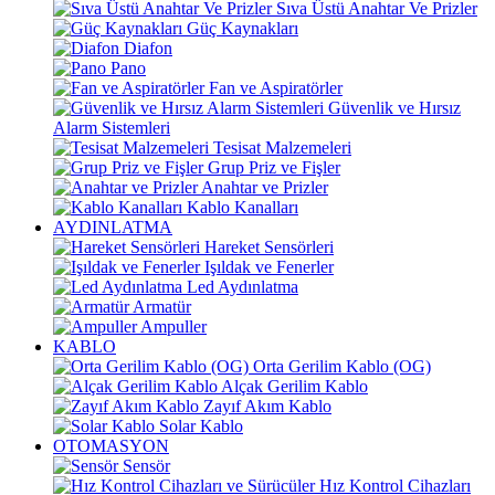
Sıva Üstü Anahtar Ve Prizler
Güç Kaynakları
Diafon
Pano
Fan ve Aspiratörler
Güvenlik ve Hırsız
Alarm Sistemleri
Tesisat Malzemeleri
Grup Priz ve Fişler
Anahtar ve Prizler
Kablo Kanalları
AYDINLATMA
Hareket Sensörleri
Işıldak ve Fenerler
Led Aydınlatma
Armatür
Ampuller
KABLO
Orta Gerilim Kablo (OG)
Alçak Gerilim Kablo
Zayıf Akım Kablo
Solar Kablo
OTOMASYON
Sensör
Hız Kontrol Cihazları