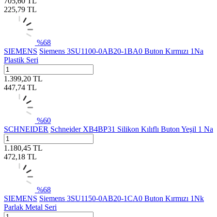
705,60
TL
225,79
TL
%
68
SIEMENS
Siemens 3SU1100-0AB20-1BA0 Buton Kırmızı 1Na
Plastik Seri
1.399,20
TL
447,74
TL
%
60
SCHNEIDER
Schneider XB4BP31 Silikon Kılıflı Buton Yeşil 1 Na
1.180,45
TL
472,18
TL
%
68
SIEMENS
Siemens 3SU1150-0AB20-1CA0 Buton Kırmızı 1Nk
Parlak Metal Seri