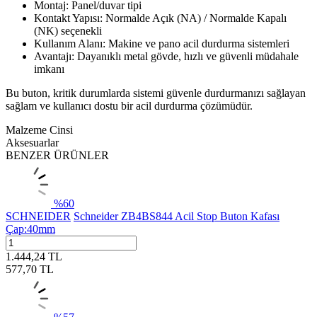
Montaj: Panel/duvar tipi
Kontakt Yapısı: Normalde Açık (NA) / Normalde Kapalı
(NK) seçenekli
Kullanım Alanı: Makine ve pano acil durdurma sistemleri
Avantajı: Dayanıklı metal gövde, hızlı ve güvenli müdahale
imkanı
Bu buton, kritik durumlarda sistemi güvenle durdurmanızı sağlayan
sağlam ve kullanıcı dostu bir acil durdurma çözümüdür.
Malzeme Cinsi
Aksesuarlar
BENZER ÜRÜNLER
%
60
SCHNEIDER
Schneider ZB4BS844 Acil Stop Buton Kafası
Çap:40mm
1.444,24
TL
577,70
TL