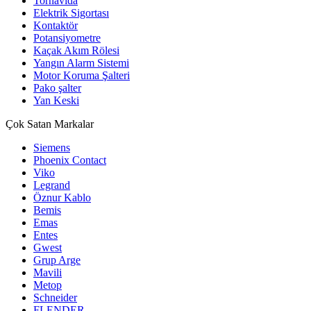
Tornavida
Elektrik Sigortası
Kontaktör
Potansiyometre
Kaçak Akım Rölesi
Yangın Alarm Sistemi
Motor Koruma Şalteri
Pako şalter
Yan Keski
Çok Satan Markalar
Siemens
Phoenix Contact
Viko
Legrand
Öznur Kablo
Bemis
Emas
Entes
Gwest
Grup Arge
Mavili
Metop
Schneider
FLENDER