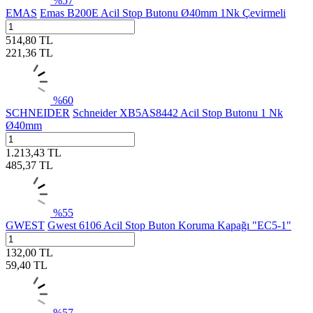
%
57
EMAS
Emas B200E Acil Stop Butonu Ø40mm 1Nk Çevirmeli
514,80
TL
221,36
TL
%
60
SCHNEIDER
Schneider XB5AS8442 Acil Stop Butonu 1 Nk
Ø40mm
1.213,43
TL
485,37
TL
%
55
GWEST
Gwest 6106 Acil Stop Buton Koruma Kapağı "EC5-1"
132,00
TL
59,40
TL
%
57