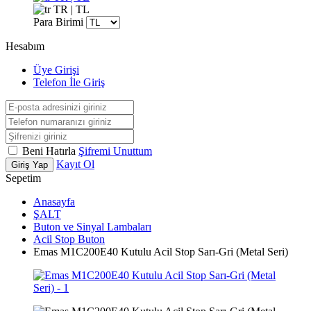
TR | TL
Para Birimi
Hesabım
Üye Girişi
Telefon İle Giriş
Beni Hatırla
Şifremi Unuttum
Kayıt Ol
Giriş Yap
Sepetim
Anasayfa
ŞALT
Buton ve Sinyal Lambaları
Acil Stop Buton
Emas M1C200E40 Kutulu Acil Stop Sarı-Gri (Metal Seri)