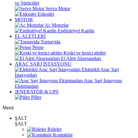
ve Sürücüler
Servo Motor
Enkoder
MOTOR
Ac Motorlar
Endüstriyel Kaplin
EL ALETLERİ
Tornavida
Pense
Keski ve kesici aletler
El Aleti Aksesuarları
ARAÇ ŞARJ İSTASYONU
Elektrikli Araç Şarj
İstasyonları
Araç Şarj İstasyonu
Ekipmanları
JENERATÖR & UPS
Piller
Menü
ŞALT
ŞALT
Röleler
Kontaktör