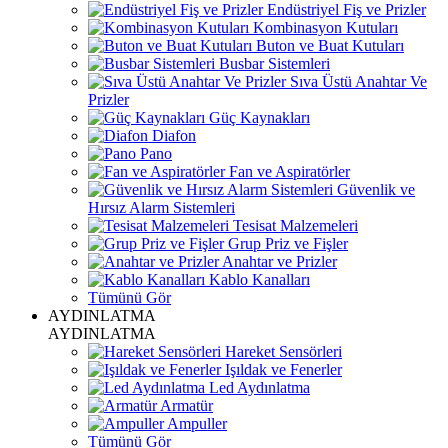
Endüstriyel Fiş ve Prizler
Kombinasyon Kutuları
Buton ve Buat Kutuları
Busbar Sistemleri
Sıva Üstü Anahtar Ve
Prizler
Güç Kaynakları
Diafon
Pano
Fan ve Aspiratörler
Güvenlik ve
Hırsız Alarm Sistemleri
Tesisat Malzemeleri
Grup Priz ve Fişler
Anahtar ve Prizler
Kablo Kanalları
Tümünü Gör
AYDINLATMA
AYDINLATMA
Hareket Sensörleri
Işıldak ve Fenerler
Led Aydınlatma
Armatür
Ampuller
Tümünü Gör