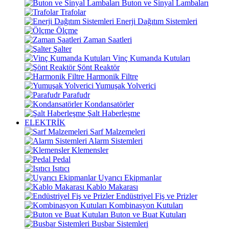
Buton ve Sinyal Lambaları
Trafolar
Enerji Dağıtım Sistemleri
Ölçme
Zaman Saatleri
Şalter
Vinç Kumanda Kutuları
Şönt Reaktör
Harmonik Filtre
Yumuşak Yolverici
Parafudr
Kondansatörler
Şalt Haberleşme
ELEKTRİK
Sarf Malzemeleri
Alarm Sistemleri
Klemensler
Pedal
Isıtıcı
Uyarıcı Ekipmanlar
Kablo Makarası
Endüstriyel Fiş ve Prizler
Kombinasyon Kutuları
Buton ve Buat Kutuları
Busbar Sistemleri