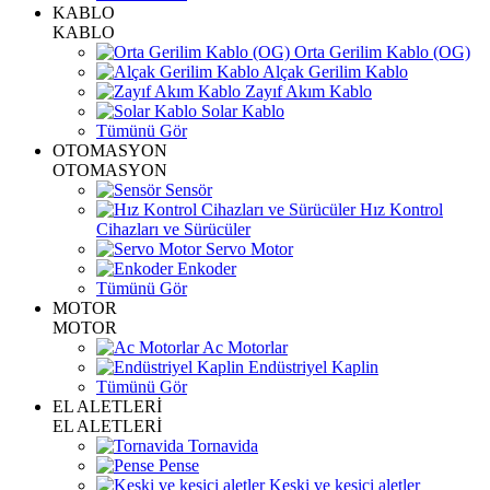
KABLO
KABLO
Orta Gerilim Kablo (OG)
Alçak Gerilim Kablo
Zayıf Akım Kablo
Solar Kablo
Tümünü Gör
OTOMASYON
OTOMASYON
Sensör
Hız Kontrol
Cihazları ve Sürücüler
Servo Motor
Enkoder
Tümünü Gör
MOTOR
MOTOR
Ac Motorlar
Endüstriyel Kaplin
Tümünü Gör
EL ALETLERİ
EL ALETLERİ
Tornavida
Pense
Keski ve kesici aletler