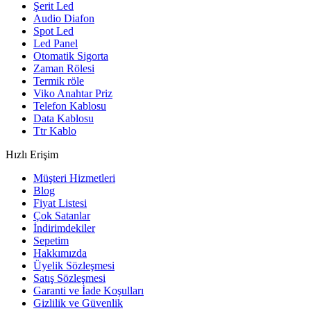
Şerit Led
Audio Diafon
Spot Led
Led Panel
Otomatik Sigorta
Zaman Rölesi
Termik röle
Viko Anahtar Priz
Telefon Kablosu
Data Kablosu
Ttr Kablo
Hızlı Erişim
Müşteri Hizmetleri
Blog
Fiyat Listesi
Çok Satanlar
İndirimdekiler
Sepetim
Hakkımızda
Üyelik Sözleşmesi
Satış Sözleşmesi
Garanti ve İade Koşulları
Gizlilik ve Güvenlik