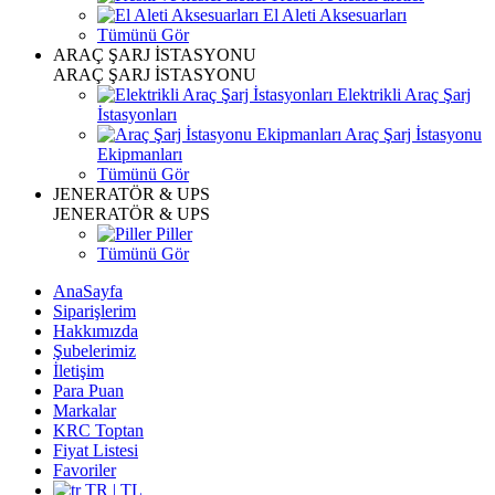
El Aleti Aksesuarları
Tümünü Gör
ARAÇ ŞARJ İSTASYONU
ARAÇ ŞARJ İSTASYONU
Elektrikli Araç Şarj
İstasyonları
Araç Şarj İstasyonu
Ekipmanları
Tümünü Gör
JENERATÖR & UPS
JENERATÖR & UPS
Piller
Tümünü Gör
AnaSayfa
Siparişlerim
Hakkımızda
Şubelerimiz
İletişim
Para Puan
Markalar
KRC Toptan
Fiyat Listesi
Favoriler
TR | TL