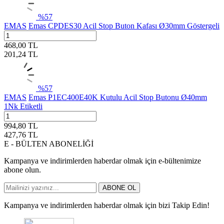
%
57
EMAS
Emas CPDES30 Acil Stop Buton Kafası Ø30mm Göstergeli
468,00
TL
201,24
TL
%
57
EMAS
Emas P1EC400E40K Kutulu Acil Stop Butonu Ø40mm
1Nk Etiketli
994,80
TL
427,76
TL
E - BÜLTEN ABONELİĞİ
Kampanya ve indirimlerden haberdar olmak için e-bültenimize
abone olun.
ABONE OL
Kampanya ve indirimlerden haberdar olmak için bizi Takip Edin!