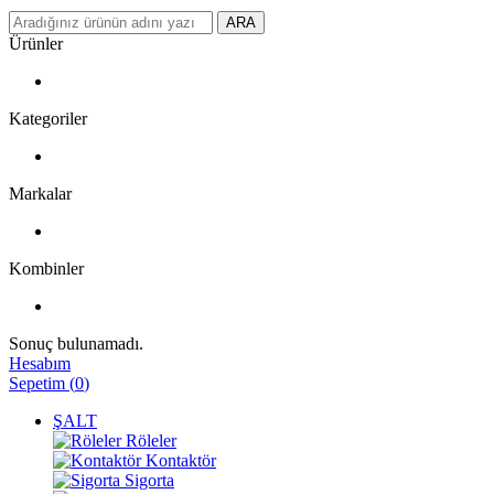
ARA
Ürünler
Kategoriler
Markalar
Kombinler
Sonuç bulunamadı.
Hesabım
Sepetim
(
0
)
ŞALT
Röleler
Kontaktör
Sigorta