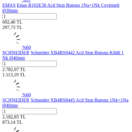
EMAS
Emas B102E30 Acil Stop Butonu 1Na+1Nk Çevirmeli
Ø30mm
692,40
TL
297,73
TL
%
60
SCHNEIDER
Schneider XB4BS9442 Acil Stop Butonu Kilitli 1
Nk Ø40mm
2.782,97
TL
1.113,19
TL
%
60
SCHNEIDER
Schneider XB4BS8445 Acil Stop Butonu 1Nk+1Na
Ø40mm
2.182,85
TL
873,14
TL