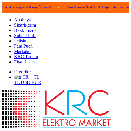
verişlerde Kargo Ücretsiz!
•
Yeni Üyelere Özel 50 TL Değerinde Para Puan!
•
AnaSayfa
Siparişlerim
Hakkımızda
Şubelerimiz
İletişim
Para Puan
Markalar
KRC Toptan
Fiyat Listesi
Favoriler
TR − TL
TL
USD
EUR