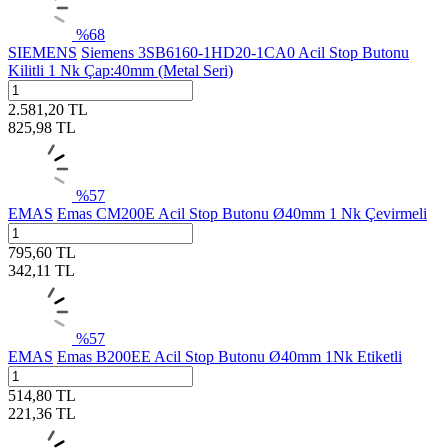
%
68
SIEMENS
Siemens 3SB6160-1HD20-1CA0 Acil Stop Butonu
Kilitli 1 Nk Çap:40mm (Metal Seri)
2.581,20
TL
825,98
TL
%
57
EMAS
Emas CM200E Acil Stop Butonu Ø40mm 1 Nk Çevirmeli
795,60
TL
342,11
TL
%
57
EMAS
Emas B200EE Acil Stop Butonu Ø40mm 1Nk Etiketli
514,80
TL
221,36
TL