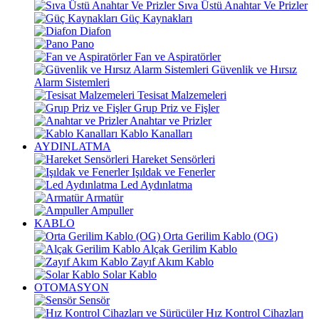
Sıva Üstü Anahtar Ve Prizler
Güç Kaynakları
Diafon
Pano
Fan ve Aspiratörler
Güvenlik ve Hırsız
Alarm Sistemleri
Tesisat Malzemeleri
Grup Priz ve Fişler
Anahtar ve Prizler
Kablo Kanalları
AYDINLATMA
Hareket Sensörleri
Işıldak ve Fenerler
Led Aydınlatma
Armatür
Ampuller
KABLO
Orta Gerilim Kablo (OG)
Alçak Gerilim Kablo
Zayıf Akım Kablo
Solar Kablo
OTOMASYON
Sensör
Hız Kontrol Cihazları