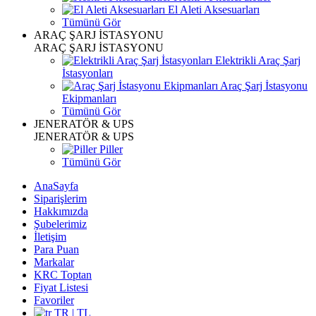
El Aleti Aksesuarları
Tümünü Gör
ARAÇ ŞARJ İSTASYONU
ARAÇ ŞARJ İSTASYONU
Elektrikli Araç Şarj
İstasyonları
Araç Şarj İstasyonu
Ekipmanları
Tümünü Gör
JENERATÖR & UPS
JENERATÖR & UPS
Piller
Tümünü Gör
AnaSayfa
Siparişlerim
Hakkımızda
Şubelerimiz
İletişim
Para Puan
Markalar
KRC Toptan
Fiyat Listesi
Favoriler
TR | TL