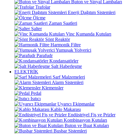
Buton ve Sinyal Lambaları
Trafolar
Enerji Dağıtım Sistemleri
Ölçme
Zaman Saatleri
Şalter
Vinç Kumanda Kutuları
Şönt Reaktör
Harmonik Filtre
Yumuşak Yolverici
Parafudr
Kondansatörler
Şalt Haberleşme
ELEKTRİK
Sarf Malzemeleri
Alarm Sistemleri
Klemensler
Pedal
Isıtıcı
Uyarıcı Ekipmanlar
Kablo Makarası
Endüstriyel Fiş ve Prizler
Kombinasyon Kutuları
Buton ve Buat Kutuları
Busbar Sistemleri