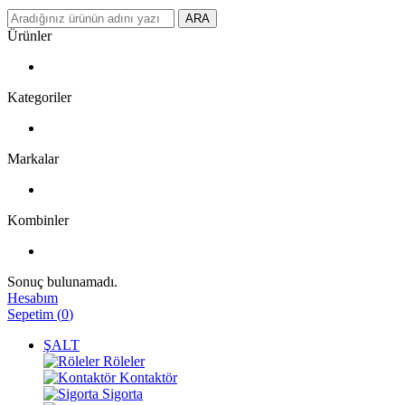
ARA
Ürünler
Kategoriler
Markalar
Kombinler
Sonuç bulunamadı.
Hesabım
Sepetim
(
0
)
ŞALT
Röleler
Kontaktör
Sigorta