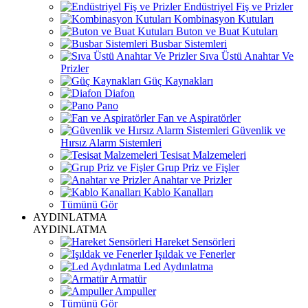
Endüstriyel Fiş ve Prizler
Kombinasyon Kutuları
Buton ve Buat Kutuları
Busbar Sistemleri
Sıva Üstü Anahtar Ve
Prizler
Güç Kaynakları
Diafon
Pano
Fan ve Aspiratörler
Güvenlik ve
Hırsız Alarm Sistemleri
Tesisat Malzemeleri
Grup Priz ve Fişler
Anahtar ve Prizler
Kablo Kanalları
Tümünü Gör
AYDINLATMA
AYDINLATMA
Hareket Sensörleri
Işıldak ve Fenerler
Led Aydınlatma
Armatür
Ampuller
Tümünü Gör