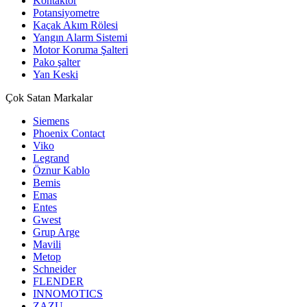
Kontaktör
Potansiyometre
Kaçak Akım Rölesi
Yangın Alarm Sistemi
Motor Koruma Şalteri
Pako şalter
Yan Keski
Çok Satan Markalar
Siemens
Phoenix Contact
Viko
Legrand
Öznur Kablo
Bemis
Emas
Entes
Gwest
Grup Arge
Mavili
Metop
Schneider
FLENDER
INNOMOTICS
ZAZU