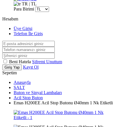
TR | TL
Para Birimi
Hesabım
Üye Girişi
Telefon İle Giriş
Beni Hatırla
Şifremi Unuttum
Kayıt Ol
Giriş Yap
Sepetim
Anasayfa
ŞALT
Buton ve Sinyal Lambaları
Acil Stop Buton
Emas H200EE Acil Stop Butonu Ø40mm 1 Nk Etiketli