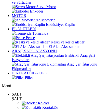
ve Sürücüler
Servo Motor
Enkoder
MOTOR
Ac Motorlar
Endüstriyel Kaplin
EL ALETLERİ
Tornavida
Pense
Keski ve kesici aletler
El Aleti Aksesuarları
ARAÇ ŞARJ İSTASYONU
Elektrikli Araç Şarj
İstasyonları
Araç Şarj İstasyonu
Ekipmanları
JENERATÖR & UPS
Piller
Menü
ŞALT
ŞALT
Röleler
Kontaktör