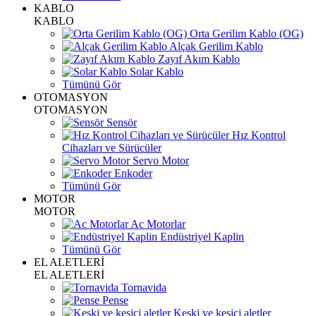
KABLO
KABLO
Orta Gerilim Kablo (OG)
Alçak Gerilim Kablo
Zayıf Akım Kablo
Solar Kablo
Tümünü Gör
OTOMASYON
OTOMASYON
Sensör
Hız Kontrol
Cihazları ve Sürücüler
Servo Motor
Enkoder
Tümünü Gör
MOTOR
MOTOR
Ac Motorlar
Endüstriyel Kaplin
Tümünü Gör
EL ALETLERİ
EL ALETLERİ
Tornavida
Pense
Keski ve kesici aletler