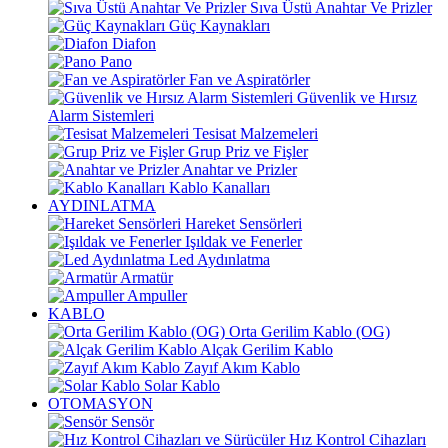
Sıva Üstü Anahtar Ve Prizler
Güç Kaynakları
Diafon
Pano
Fan ve Aspiratörler
Güvenlik ve Hırsız
Alarm Sistemleri
Tesisat Malzemeleri
Grup Priz ve Fişler
Anahtar ve Prizler
Kablo Kanalları
AYDINLATMA
Hareket Sensörleri
Işıldak ve Fenerler
Led Aydınlatma
Armatür
Ampuller
KABLO
Orta Gerilim Kablo (OG)
Alçak Gerilim Kablo
Zayıf Akım Kablo
Solar Kablo
OTOMASYON
Sensör
Hız Kontrol Cihazları