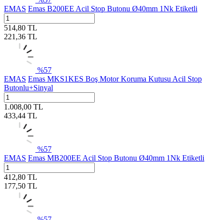
EMAS
Emas B200EE Acil Stop Butonu Ø40mm 1Nk Etiketli
514,80
TL
221,36
TL
%
57
EMAS
Emas MKS1KES Boş Motor Koruma Kutusu Acil Stop
Butonlu+Sinyal
1.008,00
TL
433,44
TL
%
57
EMAS
Emas MB200EE Acil Stop Butonu Ø40mm 1Nk Etiketli
412,80
TL
177,50
TL
%
57