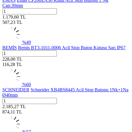
EMAS
Emas CP200EA30 Kilitli Acil Stop Butonu 1 Nk
Çap:30mm
1.179,60
TL
507,23
TL
%
49
BEMİS
Bemis BT3-1011-0006 Acil Stop Buton Kutusu Sarı IP67
228,00
TL
116,28
TL
%
60
SCHNEIDER
Schneider XB4BS8445 Acil Stop Butonu 1Nk+1Na
Ø40mm
2.185,27
TL
874,11
TL
%
57