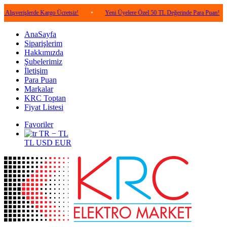
şlerde Kargo Ücretsiz!
•
Yeni Üyelere Özel 50 TL Değerinde Para Puan!
•
5.
AnaSayfa
Siparişlerim
Hakkımızda
Şubelerimiz
İletişim
Para Puan
Markalar
KRC Toptan
Fiyat Listesi
Favoriler
TR − TL
TL
USD
EUR