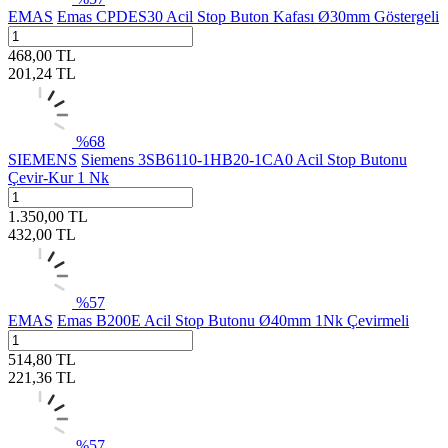
EMAS
Emas CPDES30 Acil Stop Buton Kafası Ø30mm Göstergeli
468,00
TL
201,24
TL
%
68
SIEMENS
Siemens 3SB6110-1HB20-1CA0 Acil Stop Butonu
Çevir-Kur 1 Nk
1.350,00
TL
432,00
TL
%
57
EMAS
Emas B200E Acil Stop Butonu Ø40mm 1Nk Çevirmeli
514,80
TL
221,36
TL
%
57