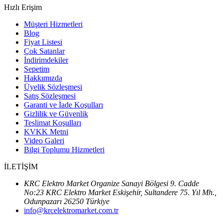
Hızlı Erişim
Müşteri Hizmetleri
Blog
Fiyat Listesi
Çok Satanlar
İndirimdekiler
Sepetim
Hakkımızda
Üyelik Sözleşmesi
Satış Sözleşmesi
Garanti ve İade Koşulları
Gizlilik ve Güvenlik
Teslimat Koşulları
KVKK Metni
Video Galeri
Bilgi Toplumu Hizmetleri
İLETİŞİM
KRC Elektro Market Organize Sanayi Bölgesi 9. Cadde
No:23 KRC Elektro Market Eskişehir, Sultandere 75. Yıl Mh.,
Odunpazarı 26250 Türkiye
info@krcelektromarket.com.tr