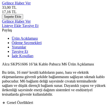
Gelince Haber Ver
33,00
TL
17,16
TL
Sepete Ekle
Gelince Haber Ver
Listeye Ekle
Tavsiye Et
Paylaş
Ürün Açıklaması
Ödeme Seçenekleri
Yorumlar
Tavsiye Et
İade Koşulları
Alcu SKPS1606 16’lık Kablo Pabucu M6 Ürün Açıklaması
Bu ürün, 16 mm² kesitli kabloların pano, bara ve elektrik
ekipmanlarına güvenli şekilde bağlanmasını sağlayan sıkmalı kablo
pabucudur. M6 bağlantı deliği sayesinde cıvatalı terminallerde
sağlam ve düşük dirençli bağlantı sunar. Dayanıklı yapısı ve yüksek
iletkenliği sayesinde enerji dağıtım sistemleri ve endüstriyel
tesisatlarda güvenle kullanılabilir.
🔹 Genel Özellikleri