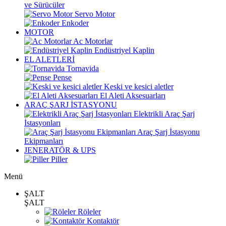
ve Sürücüler
Servo Motor
Enkoder
MOTOR
Ac Motorlar
Endüstriyel Kaplin
EL ALETLERİ
Tornavida
Pense
Keski ve kesici aletler
El Aleti Aksesuarları
ARAÇ ŞARJ İSTASYONU
Elektrikli Araç Şarj
İstasyonları
Araç Şarj İstasyonu
Ekipmanları
JENERATÖR & UPS
Piller
Menü
ŞALT
ŞALT
Röleler
Kontaktör