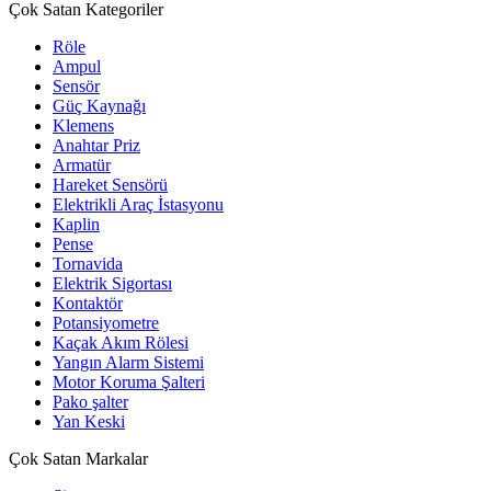
Çok Satan Kategoriler
Röle
Ampul
Sensör
Güç Kaynağı
Klemens
Anahtar Priz
Armatür
Hareket Sensörü
Elektrikli Araç İstasyonu
Kaplin
Pense
Tornavida
Elektrik Sigortası
Kontaktör
Potansiyometre
Kaçak Akım Rölesi
Yangın Alarm Sistemi
Motor Koruma Şalteri
Pako şalter
Yan Keski
Çok Satan Markalar