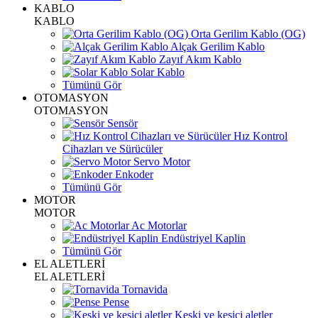
KABLO
KABLO
Orta Gerilim Kablo (OG)
Alçak Gerilim Kablo
Zayıf Akım Kablo
Solar Kablo
Tümünü Gör
OTOMASYON
OTOMASYON
Sensör
Hız Kontrol
Cihazları ve Sürücüler
Servo Motor
Enkoder
Tümünü Gör
MOTOR
MOTOR
Ac Motorlar
Endüstriyel Kaplin
Tümünü Gör
EL ALETLERİ
EL ALETLERİ
Tornavida
Pense
Keski ve kesici aletler