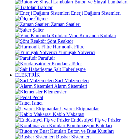
Buton ve Sinyal Lambaları
Trafolar
Enerji Dağıtım Sistemleri
Ölçme
Zaman Saatleri
Şalter
Vinç Kumanda Kutuları
Şönt Reaktör
Harmonik Filtre
Yumuşak Yolverici
Parafudr
Kondansatörler
Şalt Haberleşme
ELEKTRİK
Sarf Malzemeleri
Alarm Sistemleri
Klemensler
Pedal
Isıtıcı
Uyarıcı Ekipmanlar
Kablo Makarası
Endüstriyel Fiş ve Prizler
Kombinasyon Kutuları
Buton ve Buat Kutuları
Busbar Sistemleri