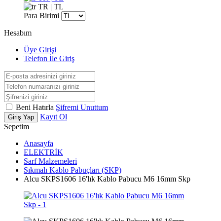
TR | TL
Para Birimi
Hesabım
Üye Girişi
Telefon İle Giriş
Beni Hatırla
Şifremi Unuttum
Kayıt Ol
Giriş Yap
Sepetim
Anasayfa
ELEKTRİK
Sarf Malzemeleri
Sıkmalı Kablo Pabuçları (SKP)
Alcu SKPS1606 16'lık Kablo Pabucu M6 16mm Skp