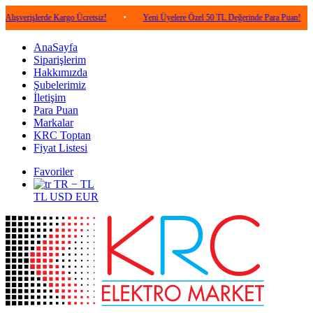
lerde Kargo Ücretsiz!
•
Yeni Üyelere Özel 50 TL Değerinde Para Puan!
•
5.0
AnaSayfa
Siparişlerim
Hakkımızda
Şubelerimiz
İletişim
Para Puan
Markalar
KRC Toptan
Fiyat Listesi
Favoriler
TR − TL
TL
USD
EUR