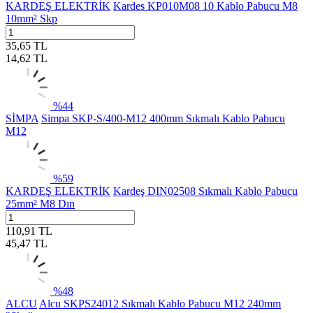
KARDEŞ ELEKTRİK
Kardes KP010M08 10 Kablo Pabucu M8
10mm² Skp
35,65
TL
14,62
TL
%
44
SİMPA
Simpa SKP-S/400-M12 400mm Sıkmalı Kablo Pabucu
M12
%
59
KARDEŞ ELEKTRİK
Kardeş DIN02508 Sıkmalı Kablo Pabucu
25mm² M8 Dın
110,91
TL
45,47
TL
%
48
ALCU
Alcu SKPS24012 Sıkmalı Kablo Pabucu M12 240mm