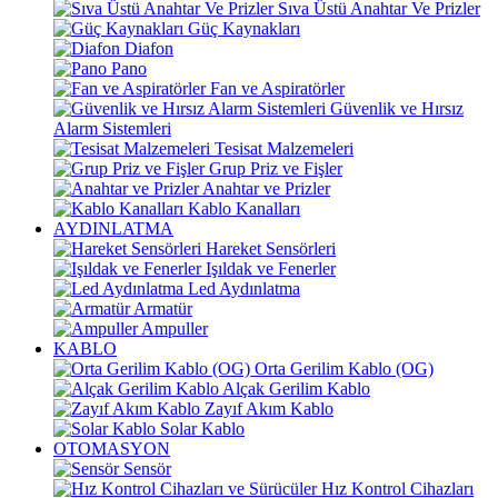
Sıva Üstü Anahtar Ve Prizler
Güç Kaynakları
Diafon
Pano
Fan ve Aspiratörler
Güvenlik ve Hırsız
Alarm Sistemleri
Tesisat Malzemeleri
Grup Priz ve Fişler
Anahtar ve Prizler
Kablo Kanalları
AYDINLATMA
Hareket Sensörleri
Işıldak ve Fenerler
Led Aydınlatma
Armatür
Ampuller
KABLO
Orta Gerilim Kablo (OG)
Alçak Gerilim Kablo
Zayıf Akım Kablo
Solar Kablo
OTOMASYON
Sensör
Hız Kontrol Cihazları