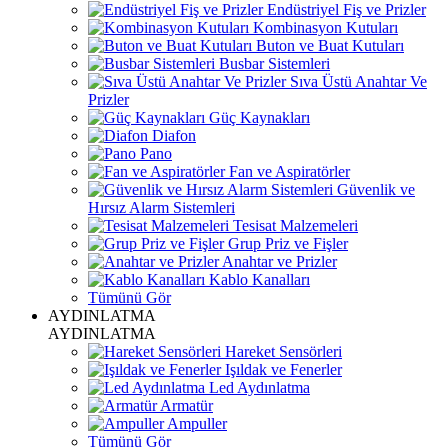
Endüstriyel Fiş ve Prizler
Kombinasyon Kutuları
Buton ve Buat Kutuları
Busbar Sistemleri
Sıva Üstü Anahtar Ve
Prizler
Güç Kaynakları
Diafon
Pano
Fan ve Aspiratörler
Güvenlik ve
Hırsız Alarm Sistemleri
Tesisat Malzemeleri
Grup Priz ve Fişler
Anahtar ve Prizler
Kablo Kanalları
Tümünü Gör
AYDINLATMA
AYDINLATMA
Hareket Sensörleri
Işıldak ve Fenerler
Led Aydınlatma
Armatür
Ampuller
Tümünü Gör