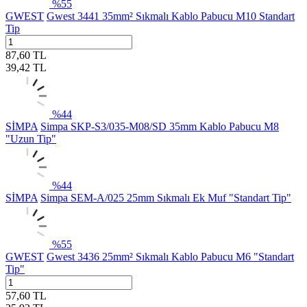
%
55
GWEST
Gwest 3441 35mm² Sıkmalı Kablo Pabucu M10 Standart
Tip
87,60
TL
39,42
TL
%
44
SİMPA
Simpa SKP-S3/035-M08/SD 35mm Kablo Pabucu M8
"Uzun Tip"
%
44
SİMPA
Simpa SEM-A/025 25mm Sıkmalı Ek Muf "Standart Tip"
%
55
GWEST
Gwest 3436 25mm² Sıkmalı Kablo Pabucu M6 "Standart
Tip"
57,60
TL