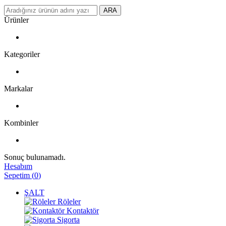
ARA
Ürünler
Kategoriler
Markalar
Kombinler
Sonuç bulunamadı.
Hesabım
Sepetim
(
0
)
ŞALT
Röleler
Kontaktör
Sigorta