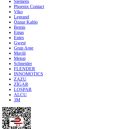
Siemens
Phoenix Contact
Viko
Legrand
Öznur Kablo
Bemis
Emas
Entes
Gwest
Grup Arge
Mavili
Metop
Schneider
FLENDER
INNOMOTICS
ZAZU
ZİGAR
LOSPAR
ALCU
3M