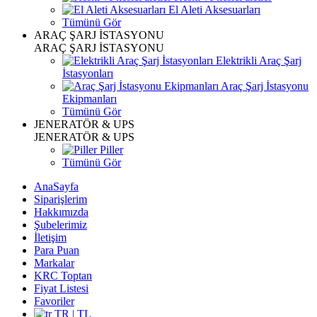
El Aleti Aksesuarları
Tümünü Gör
ARAÇ ŞARJ İSTASYONU
ARAÇ ŞARJ İSTASYONU
Elektrikli Araç Şarj
İstasyonları
Araç Şarj İstasyonu
Ekipmanları
Tümünü Gör
JENERATÖR & UPS
JENERATÖR & UPS
Piller
Tümünü Gör
AnaSayfa
Siparişlerim
Hakkımızda
Şubelerimiz
İletişim
Para Puan
Markalar
KRC Toptan
Fiyat Listesi
Favoriler
TR | TL