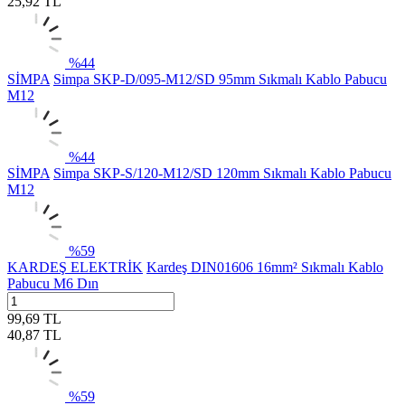
25,92
TL
%
44
SİMPA
Simpa SKP-D/095-M12/SD 95mm Sıkmalı Kablo Pabucu
M12
%
44
SİMPA
Simpa SKP-S/120-M12/SD 120mm Sıkmalı Kablo Pabucu
M12
%
59
KARDEŞ ELEKTRİK
Kardeş DIN01606 16mm² Sıkmalı Kablo
Pabucu M6 Dın
99,69
TL
40,87
TL
%
59