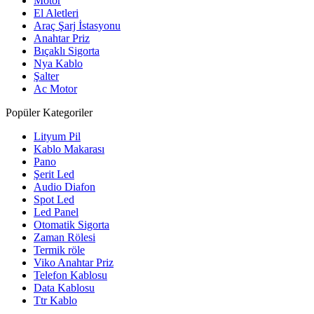
Motor
El Aletleri
Araç Şarj İstasyonu
Anahtar Priz
Bıçaklı Sigorta
Nya Kablo
Şalter
Ac Motor
Popüler Kategoriler
Lityum Pil
Kablo Makarası
Pano
Şerit Led
Audio Diafon
Spot Led
Led Panel
Otomatik Sigorta
Zaman Rölesi
Termik röle
Viko Anahtar Priz
Telefon Kablosu
Data Kablosu
Ttr Kablo