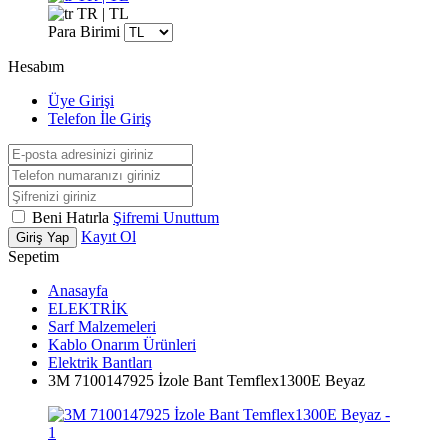
TR | TL
Para Birimi
Hesabım
Üye Girişi
Telefon İle Giriş
Beni Hatırla
Şifremi Unuttum
Kayıt Ol
Giriş Yap
Sepetim
Anasayfa
ELEKTRİK
Sarf Malzemeleri
Kablo Onarım Ürünleri
Elektrik Bantları
3M 7100147925 İzole Bant Temflex1300E Beyaz