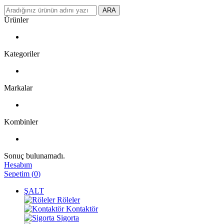
ARA
Ürünler
Kategoriler
Markalar
Kombinler
Sonuç bulunamadı.
Hesabım
Sepetim
(
0
)
ŞALT
Röleler
Kontaktör
Sigorta