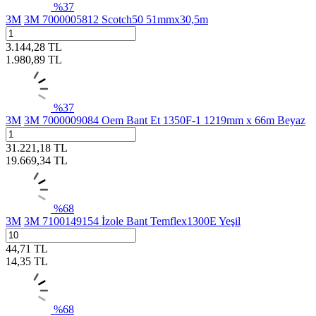
%
37
3M
3M 7000005812 Scotch50 51mmx30,5m
3.144,28
TL
1.980,89
TL
%
37
3M
3M 7000009084 Oem Bant Et 1350F-1 1219mm x 66m Beyaz
31.221,18
TL
19.669,34
TL
%
68
3M
3M 7100149154 İzole Bant Temflex1300E Yeşil
44,71
TL
14,35
TL
%
68