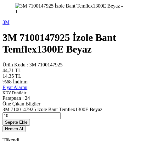
3M
3M 7100147925 İzole Bant
Temflex1300E Beyaz
Ürün Kodu :
3M 7100147925
44,71
TL
14,35
TL
%
68
İndirim
Fiyat Alarmı
KDV Dahildir.
Parapuan :
24
Öne Çıkan Bilgiler
3M 7100147925 İzole Bant Temflex1300E Beyaz
Sepete Ekle
Hemen Al
Tükendi