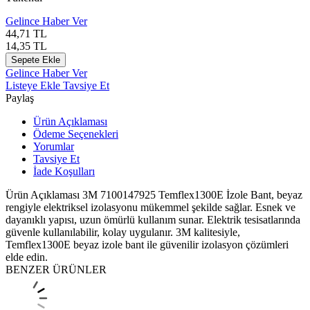
Gelince Haber Ver
44,71
TL
14,35
TL
Sepete Ekle
Gelince Haber Ver
Listeye Ekle
Tavsiye Et
Paylaş
Ürün Açıklaması
Ödeme Seçenekleri
Yorumlar
Tavsiye Et
İade Koşulları
Ürün Açıklaması 3M 7100147925 Temflex1300E İzole Bant, beyaz
rengiyle elektriksel izolasyonu mükemmel şekilde sağlar. Esnek ve
dayanıklı yapısı, uzun ömürlü kullanım sunar. Elektrik tesisatlarında
güvenle kullanılabilir, kolay uygulanır. 3M kalitesiyle,
Temflex1300E beyaz izole bant ile güvenilir izolasyon çözümleri
elde edin.
BENZER ÜRÜNLER