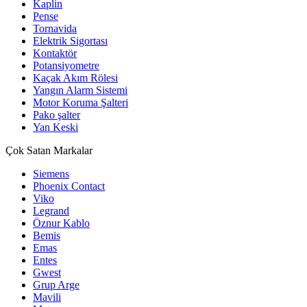
Kaplin
Pense
Tornavida
Elektrik Sigortası
Kontaktör
Potansiyometre
Kaçak Akım Rölesi
Yangın Alarm Sistemi
Motor Koruma Şalteri
Pako şalter
Yan Keski
Çok Satan Markalar
Siemens
Phoenix Contact
Viko
Legrand
Öznur Kablo
Bemis
Emas
Entes
Gwest
Grup Arge
Mavili