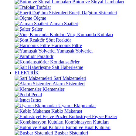
Buton ve Sinyal Lambaları
Trafolar
Enerji Dağıtım Sistemleri
Ölçme
Zaman Saatleri
Şalter
Vinç Kumanda Kutuları
Şönt Reaktör
Harmonik Filtre
Yumuşak Yolverici
Parafudr
Kondansatörler
Şalt Haberleşme
ELEKTRİK
Sarf Malzemeleri
Alarm Sistemleri
Klemensler
Pedal
Isıtıcı
Uyarıcı Ekipmanlar
Kablo Makarası
Endüstriyel Fiş ve Prizler
Kombinasyon Kutuları
Buton ve Buat Kutuları
Busbar Sistemleri