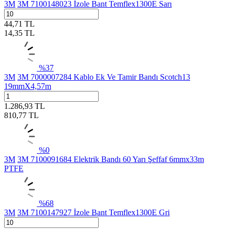
3M
3M 7100148023 İzole Bant Temflex1300E Sarı
44,71
TL
14,35
TL
%
37
3M
3M 7000007284 Kablo Ek Ve Tamir Bandı Scotch13
19mmX4,57m
1.286,93
TL
810,77
TL
%
0
3M
3M 7100091684 Elektrik Bandı 60 Yarı Şeffaf 6mmx33m
PTFE
%
68
3M
3M 7100147927 İzole Bant Temflex1300E Gri