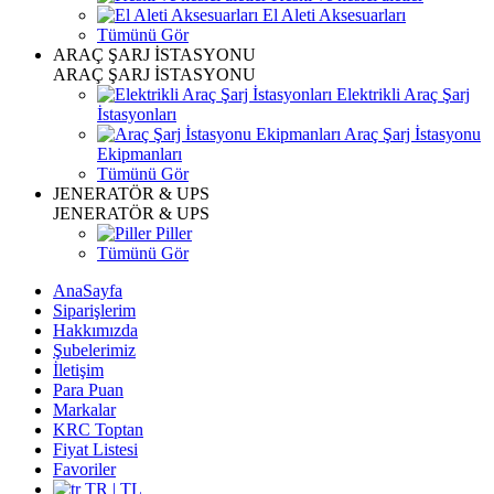
El Aleti Aksesuarları
Tümünü Gör
ARAÇ ŞARJ İSTASYONU
ARAÇ ŞARJ İSTASYONU
Elektrikli Araç Şarj
İstasyonları
Araç Şarj İstasyonu
Ekipmanları
Tümünü Gör
JENERATÖR & UPS
JENERATÖR & UPS
Piller
Tümünü Gör
AnaSayfa
Siparişlerim
Hakkımızda
Şubelerimiz
İletişim
Para Puan
Markalar
KRC Toptan
Fiyat Listesi
Favoriler
TR | TL