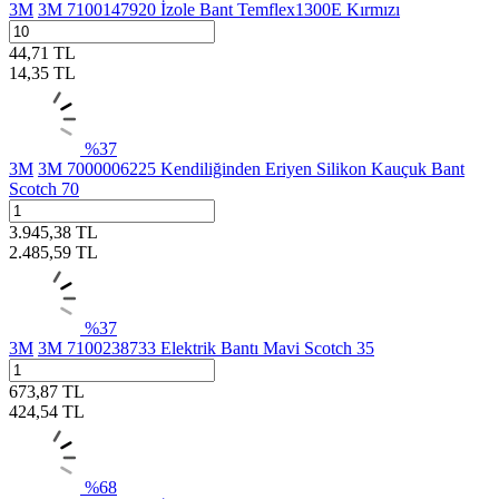
3M
3M 7100147920 İzole Bant Temflex1300E Kırmızı
44,71
TL
14,35
TL
%
37
3M
3M 7000006225 Kendiliğinden Eriyen Silikon Kauçuk Bant
Scotch 70
3.945,38
TL
2.485,59
TL
%
37
3M
3M 7100238733 Elektrik Bantı Mavi Scotch 35
673,87
TL
424,54
TL
%
68