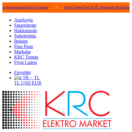
işlerde Kargo Ücretsiz!
•
Yeni Üyelere Özel 50 TL Değerinde Para Puan!
•
5
AnaSayfa
Siparişlerim
Hakkımızda
Şubelerimiz
İletişim
Para Puan
Markalar
KRC Toptan
Fiyat Listesi
Favoriler
TR − TL
TL
USD
EUR