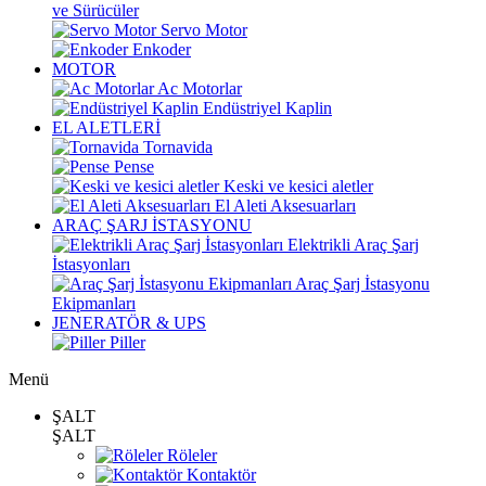
ve Sürücüler
Servo Motor
Enkoder
MOTOR
Ac Motorlar
Endüstriyel Kaplin
EL ALETLERİ
Tornavida
Pense
Keski ve kesici aletler
El Aleti Aksesuarları
ARAÇ ŞARJ İSTASYONU
Elektrikli Araç Şarj
İstasyonları
Araç Şarj İstasyonu
Ekipmanları
JENERATÖR & UPS
Piller
Menü
ŞALT
ŞALT
Röleler
Kontaktör