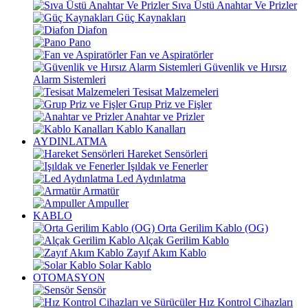
Sıva Üstü Anahtar Ve Prizler
Güç Kaynakları
Diafon
Pano
Fan ve Aspiratörler
Güvenlik ve Hırsız
Alarm Sistemleri
Tesisat Malzemeleri
Grup Priz ve Fişler
Anahtar ve Prizler
Kablo Kanalları
AYDINLATMA
Hareket Sensörleri
Işıldak ve Fenerler
Led Aydınlatma
Armatür
Ampuller
KABLO
Orta Gerilim Kablo (OG)
Alçak Gerilim Kablo
Zayıf Akım Kablo
Solar Kablo
OTOMASYON
Sensör
Hız Kontrol Cihazları