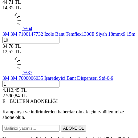
44,71
TL
14,35
TL
%
64
3M
3M 7100147732 İzole Bant Temflex1300E Siyah 18mmx9.15m
34,78
TL
12,52
TL
%
37
3M
3M 7000006035 İşaretleyici Bant Dispenseri Std-0-9
4.112,45
TL
2.590,84
TL
E - BÜLTEN ABONELİĞİ
Kampanya ve indirimlerden haberdar olmak için e-bültenimize
abone olun.
ABONE OL