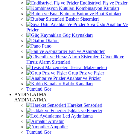
Endüstriyel Fiş ve Prizler
Kombinasyon Kutuları
Buton ve Buat Kutuları
Busbar Sistemleri
Sıva Üstü Anahtar Ve
Prizler
Güç Kaynakları
Diafon
Pano
Fan ve Aspiratörler
Güvenlik ve
Hırsız Alarm Sistemleri
Tesisat Malzemeleri
Grup Priz ve Fişler
Anahtar ve Prizler
Kablo Kanalları
Tümünü Gör
AYDINLATMA
AYDINLATMA
Hareket Sensörleri
Işıldak ve Fenerler
Led Aydınlatma
Armatür
Ampuller
Tümünü Gör