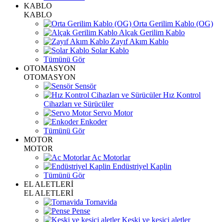
KABLO
KABLO
Orta Gerilim Kablo (OG)
Alçak Gerilim Kablo
Zayıf Akım Kablo
Solar Kablo
Tümünü Gör
OTOMASYON
OTOMASYON
Sensör
Hız Kontrol
Cihazları ve Sürücüler
Servo Motor
Enkoder
Tümünü Gör
MOTOR
MOTOR
Ac Motorlar
Endüstriyel Kaplin
Tümünü Gör
EL ALETLERİ
EL ALETLERİ
Tornavida
Pense
Keski ve kesici aletler