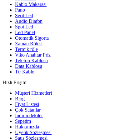
Kablo Makarası
Pano
Şerit Led
Audio Diafon
Spot Led
Led Panel
Otomatik Sigorta
Zaman Rölesi
Termik röle
Viko Anahtar Priz
Telefon Kablosu
Data Kablosu
Ttr Kablo
Hızlı Erişim
Müşteri Hizmetleri
Blog
Fiyat Listesi
Çok Satanlar
İndirimdekiler
Sepetim
Hakkımızda
Üyelik Sözleşmesi
Satış Sözleşmesi