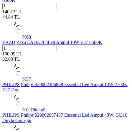
6500K
140,13
TL
44,84
TL
%
68
ZAZU
Zazu LA102765Led Ampül 10W E27 6500K
100,09
TL
32,03
TL
%
57
PHILIPS
Philips 929002306868 Essential Led Ampul 13W 2700K
E27 Duy
%
0
Tükendi
PHILIPS
Philips 929002057487 Essential Led Ampul 40W. GU10
Duylu Günışığı