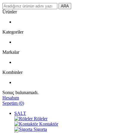
ARA
Ürünler
Kategoriler
Markalar
Kombinler
Sonuç bulunamadı.
Hesabım
Sepetim
(
0
)
ŞALT
Röleler
Kontaktör
Sigorta