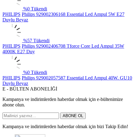
%
0
Tükendi
PHILIPS
Philips 929002306168 Essential Led Ampul 5W E27
Duylu Beyaz
%
57
Tükendi
PHILIPS
Philips 929002406708 Tforce Core Led Ampul 35W
4000K E27 Duy
%
0
Tükendi
PHILIPS
Philips 929002057587 Essential Led Ampul 40W. GU10
Duylu Beyaz
E - BÜLTEN ABONELİĞİ
Kampanya ve indirimlerden haberdar olmak için e-bültenimize
abone olun.
ABONE OL
Kampanya ve indirimlerden haberdar olmak için bizi Takip Edin!