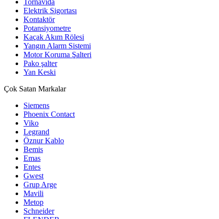
Tornavida
Elektrik Sigortası
Kontaktör
Potansiyometre
Kaçak Akım Rölesi
Yangın Alarm Sistemi
Motor Koruma Şalteri
Pako şalter
Yan Keski
Çok Satan Markalar
Siemens
Phoenix Contact
Viko
Legrand
Öznur Kablo
Bemis
Emas
Entes
Gwest
Grup Arge
Mavili
Metop
Schneider