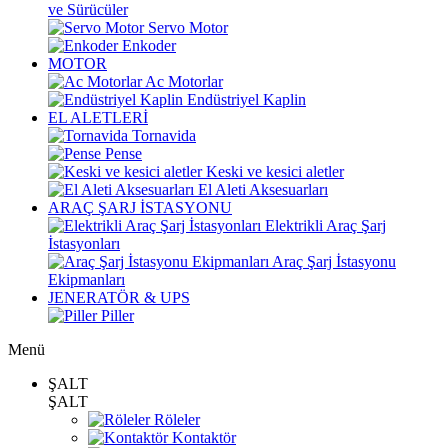
ve Sürücüler
Servo Motor
Enkoder
MOTOR
Ac Motorlar
Endüstriyel Kaplin
EL ALETLERİ
Tornavida
Pense
Keski ve kesici aletler
El Aleti Aksesuarları
ARAÇ ŞARJ İSTASYONU
Elektrikli Araç Şarj
İstasyonları
Araç Şarj İstasyonu
Ekipmanları
JENERATÖR & UPS
Piller
Menü
ŞALT
ŞALT
Röleler
Kontaktör