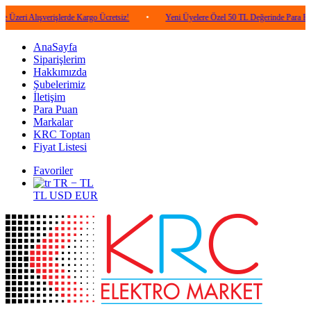
Alışverişlerde Kargo Ücretsiz!
•
Yeni Üyelere Özel 50 TL Değerinde Para Puan!
AnaSayfa
Siparişlerim
Hakkımızda
Şubelerimiz
İletişim
Para Puan
Markalar
KRC Toptan
Fiyat Listesi
Favoriler
TR − TL
TL
USD
EUR