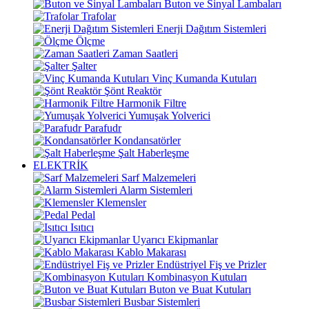
Buton ve Sinyal Lambaları
Trafolar
Enerji Dağıtım Sistemleri
Ölçme
Zaman Saatleri
Şalter
Vinç Kumanda Kutuları
Şönt Reaktör
Harmonik Filtre
Yumuşak Yolverici
Parafudr
Kondansatörler
Şalt Haberleşme
ELEKTRİK
Sarf Malzemeleri
Alarm Sistemleri
Klemensler
Pedal
Isıtıcı
Uyarıcı Ekipmanlar
Kablo Makarası
Endüstriyel Fiş ve Prizler
Kombinasyon Kutuları
Buton ve Buat Kutuları
Busbar Sistemleri