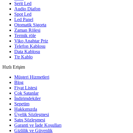
Şerit Led
Audio Diafon
Spot Led
Led Panel
Otomatik Sigorta
Zaman Rölesi
Termik röle
Viko Anahtar Priz
Telefon Kablosu
Data Kablosu
Ttr Kablo
Hızlı Erişim
Müşteri Hizmetleri
Blog
Fiyat Listesi
Çok Satanlar
İndirimdekiler
Sepetim
Hakkımızda
Üyelik Sözleşmesi
Satış Sözleşmesi
Garanti ve İade Koşulları
Gizlilik ve Güvenlik