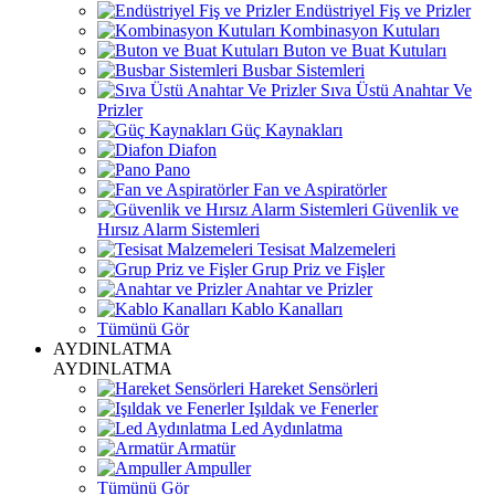
Endüstriyel Fiş ve Prizler
Kombinasyon Kutuları
Buton ve Buat Kutuları
Busbar Sistemleri
Sıva Üstü Anahtar Ve
Prizler
Güç Kaynakları
Diafon
Pano
Fan ve Aspiratörler
Güvenlik ve
Hırsız Alarm Sistemleri
Tesisat Malzemeleri
Grup Priz ve Fişler
Anahtar ve Prizler
Kablo Kanalları
Tümünü Gör
AYDINLATMA
AYDINLATMA
Hareket Sensörleri
Işıldak ve Fenerler
Led Aydınlatma
Armatür
Ampuller
Tümünü Gör