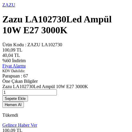
ZAZU
Zazu LA102730Led Ampül
10W E27 3000K
Ürün Kodu :
ZAZU LA102730
100,09
TL
40,04
TL
%
60
İndirim
Fiyat Alarmı
KDV Dahildir.
Parapuan :
67
Öne Çıkan Bilgiler
Zazu LA102730Led Ampül 10W E27 3000K
Sepete Ekle
Hemen Al
Tükendi
Gelince Haber Ver
100,09
TL