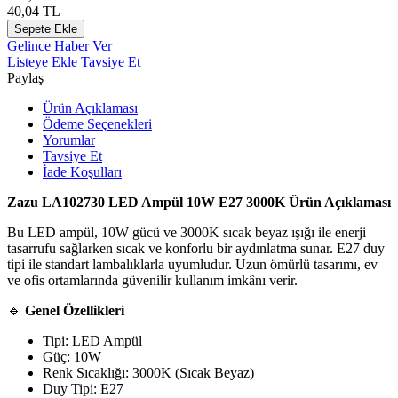
40,04
TL
Sepete Ekle
Gelince Haber Ver
Listeye Ekle
Tavsiye Et
Paylaş
Ürün Açıklaması
Ödeme Seçenekleri
Yorumlar
Tavsiye Et
İade Koşulları
Zazu LA102730 LED Ampül 10W E27 3000K Ürün Açıklaması
Bu LED ampül, 10W gücü ve 3000K sıcak beyaz ışığı ile enerji
tasarrufu sağlarken sıcak ve konforlu bir aydınlatma sunar. E27 duy
tipi ile standart lambalıklarla uyumludur. Uzun ömürlü tasarımı, ev
ve ofis ortamlarında güvenilir kullanım imkânı verir.
🔹
Genel Özellikleri
Tipi: LED Ampül
Güç: 10W
Renk Sıcaklığı: 3000K (Sıcak Beyaz)
Duy Tipi: E27