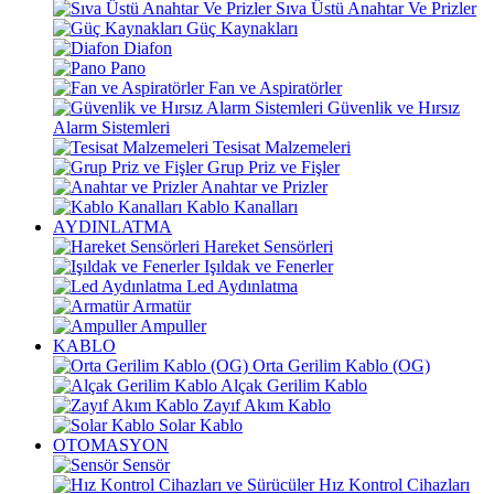
Sıva Üstü Anahtar Ve Prizler
Güç Kaynakları
Diafon
Pano
Fan ve Aspiratörler
Güvenlik ve Hırsız
Alarm Sistemleri
Tesisat Malzemeleri
Grup Priz ve Fişler
Anahtar ve Prizler
Kablo Kanalları
AYDINLATMA
Hareket Sensörleri
Işıldak ve Fenerler
Led Aydınlatma
Armatür
Ampuller
KABLO
Orta Gerilim Kablo (OG)
Alçak Gerilim Kablo
Zayıf Akım Kablo
Solar Kablo
OTOMASYON
Sensör
Hız Kontrol Cihazları