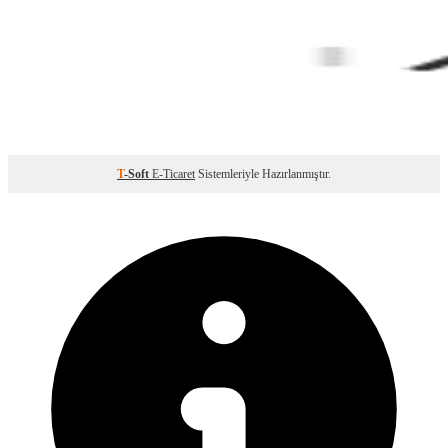
T
-Soft
E-Ticaret
Sistemleriyle Hazırlanmıştır.