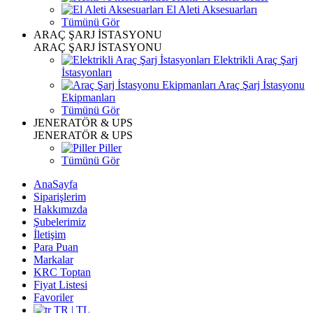
El Aleti Aksesuarları
Tümünü Gör
ARAÇ ŞARJ İSTASYONU
ARAÇ ŞARJ İSTASYONU
Elektrikli Araç Şarj
İstasyonları
Araç Şarj İstasyonu
Ekipmanları
Tümünü Gör
JENERATÖR & UPS
JENERATÖR & UPS
Piller
Tümünü Gör
AnaSayfa
Siparişlerim
Hakkımızda
Şubelerimiz
İletişim
Para Puan
Markalar
KRC Toptan
Fiyat Listesi
Favoriler
TR | TL