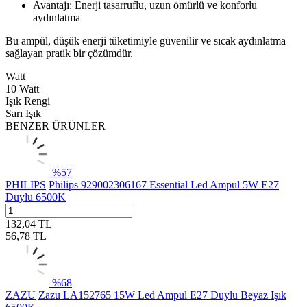
Avantajı: Enerji tasarruflu, uzun ömürlü ve konforlu
aydınlatma
Bu ampül, düşük enerji tüketimiyle güvenilir ve sıcak aydınlatma
sağlayan pratik bir çözümdür.
Watt
10 Watt
Işık Rengi
Sarı Işık
BENZER ÜRÜNLER
%
57
PHILIPS
Philips 929002306167 Essential Led Ampul 5W E27
Duylu 6500K
132,04
TL
56,78
TL
%
68
ZAZU
Zazu LA152765 15W Led Ampul E27 Duylu Beyaz Işık