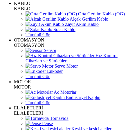
KABLO
KABLO
Orta Gerilim Kablo (OG)
Alçak Gerilim Kablo
Zayıf Akım Kablo
Solar Kablo
Tümünü Gör
OTOMASYON
OTOMASYON
Sensör
Hız Kontrol
Cihazları ve Sürücüler
Servo Motor
Enkoder
Tümünü Gör
MOTOR
MOTOR
Ac Motorlar
Endüstriyel Kaplin
Tümünü Gör
EL ALETLERİ
EL ALETLERİ
Tornavida
Pense
Keski ve kesici aletler