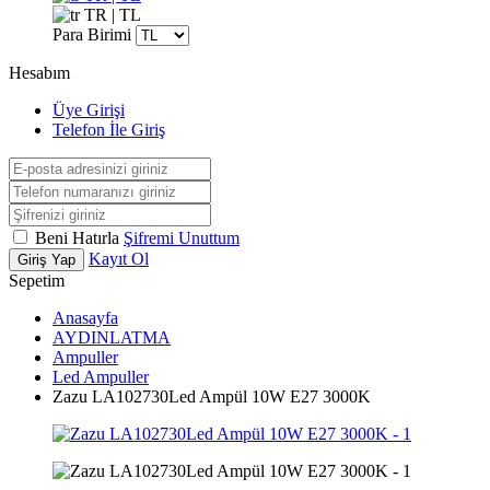
TR | TL
Para Birimi
Hesabım
Üye Girişi
Telefon İle Giriş
Beni Hatırla
Şifremi Unuttum
Kayıt Ol
Giriş Yap
Sepetim
Anasayfa
AYDINLATMA
Ampuller
Led Ampuller
Zazu LA102730Led Ampül 10W E27 3000K