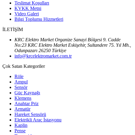
Teslimat Koşulları
KVKK Metni
Video Galeri
Bilgi Toplumu Hizmetleri
İLETİŞİM
KRC Elektro Market Organize Sanayi Bölgesi 9. Cadde
No:23 KRC Elektro Market Eskişehir, Sultandere 75. Yıl Mh.,
Odunpazarı 26250 Türkiye
info@krcelektromarket.com.tr
Çok Satan Kategoriler
Röle
Ampul
Sensör
Güç Kaynağı
Klemens
Anahtar Priz
Armatür
Hareket Sensörü
Elektrikli Araç İstasyonu
Kaplin
Pense