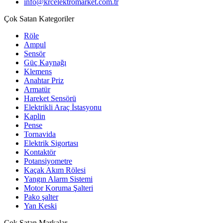
info@krcelektromarket.com.tr
Çok Satan Kategoriler
Röle
Ampul
Sensör
Güç Kaynağı
Klemens
Anahtar Priz
Armatür
Hareket Sensörü
Elektrikli Araç İstasyonu
Kaplin
Pense
Tornavida
Elektrik Sigortası
Kontaktör
Potansiyometre
Kaçak Akım Rölesi
Yangın Alarm Sistemi
Motor Koruma Şalteri
Pako şalter
Yan Keski
Çok Satan Markalar