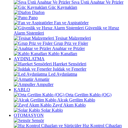
Sıva Üstü Anahtar Ve Prizler
Güç Kaynakları
Diafon
Pano
Fan ve Aspiratörler
Güvenlik ve Hırsız
Alarm Sistemleri
Tesisat Malzemeleri
Grup Priz ve Fişler
Anahtar ve Prizler
Kablo Kanalları
AYDINLATMA
Hareket Sensörleri
Işıldak ve Fenerler
Led Aydınlatma
Armatür
Ampuller
KABLO
Orta Gerilim Kablo (OG)
Alçak Gerilim Kablo
Zayıf Akım Kablo
Solar Kablo
OTOMASYON
Sensör
Hız Kontrol Cihazları