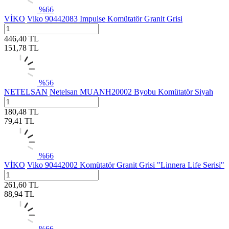
%
66
VİKO
Viko 90442083 Impulse Komütatör Granit Grisi
446,40
TL
151,78
TL
%
56
NETELSAN
Netelsan MUANH20002 Byobu Komütatör Siyah
180,48
TL
79,41
TL
%
66
VİKO
Viko 90442002 Komütatör Granit Grisi "Linnera Life Serisi"
261,60
TL
88,94
TL
%
66