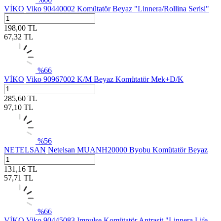
VİKO
Viko 90440002 Komütatör Beyaz "Linnera/Rollina Serisi"
198,00
TL
67,32
TL
%
66
VİKO
Viko 90967002 K/M Beyaz Komütatör Mek+D/K
285,60
TL
97,10
TL
%
56
NETELSAN
Netelsan MUANH20000 Byobu Komütatör Beyaz
131,16
TL
57,71
TL
%
66
VİKO
Viko 90445083 Impulse Komütatör Antrasit "Linnera Life