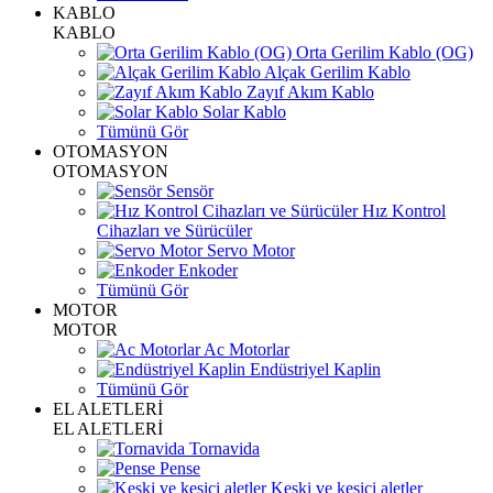
KABLO
KABLO
Orta Gerilim Kablo (OG)
Alçak Gerilim Kablo
Zayıf Akım Kablo
Solar Kablo
Tümünü Gör
OTOMASYON
OTOMASYON
Sensör
Hız Kontrol
Cihazları ve Sürücüler
Servo Motor
Enkoder
Tümünü Gör
MOTOR
MOTOR
Ac Motorlar
Endüstriyel Kaplin
Tümünü Gör
EL ALETLERİ
EL ALETLERİ
Tornavida
Pense
Keski ve kesici aletler