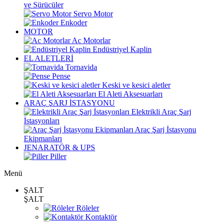
ve Sürücüler
Servo Motor
Enkoder
MOTOR
Ac Motorlar
Endüstriyel Kaplin
EL ALETLERİ
Tornavida
Pense
Keski ve kesici aletler
El Aleti Aksesuarları
ARAÇ ŞARJ İSTASYONU
Elektrikli Araç Şarj
İstasyonları
Araç Şarj İstasyonu
Ekipmanları
JENARATÖR & UPS
Piller
Menü
ŞALT
ŞALT
Röleler
Kontaktör