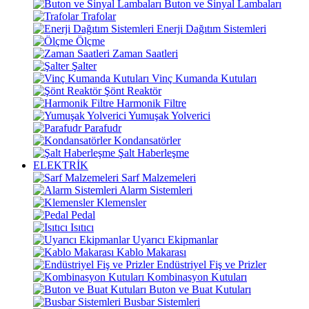
Buton ve Sinyal Lambaları
Trafolar
Enerji Dağıtım Sistemleri
Ölçme
Zaman Saatleri
Şalter
Vinç Kumanda Kutuları
Şönt Reaktör
Harmonik Filtre
Yumuşak Yolverici
Parafudr
Kondansatörler
Şalt Haberleşme
ELEKTRİK
Sarf Malzemeleri
Alarm Sistemleri
Klemensler
Pedal
Isıtıcı
Uyarıcı Ekipmanlar
Kablo Makarası
Endüstriyel Fiş ve Prizler
Kombinasyon Kutuları
Buton ve Buat Kutuları
Busbar Sistemleri