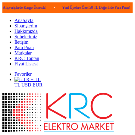
şlerde Kargo Ücretsiz!
•
Yeni Üyelere Özel 50 TL Değerinde Para Puan!
•
5.0
AnaSayfa
Siparişlerim
Hakkımızda
Şubelerimiz
İletişim
Para Puan
Markalar
KRC Toptan
Fiyat Listesi
Favoriler
TR − TL
TL
USD
EUR