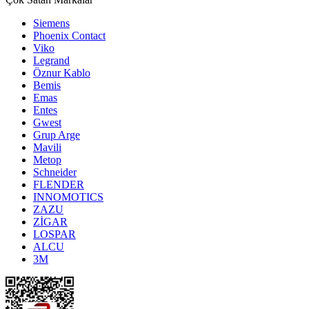
Siemens
Phoenix Contact
Viko
Legrand
Öznur Kablo
Bemis
Emas
Entes
Gwest
Grup Arge
Mavili
Metop
Schneider
FLENDER
INNOMOTICS
ZAZU
ZİGAR
LOSPAR
ALCU
3M