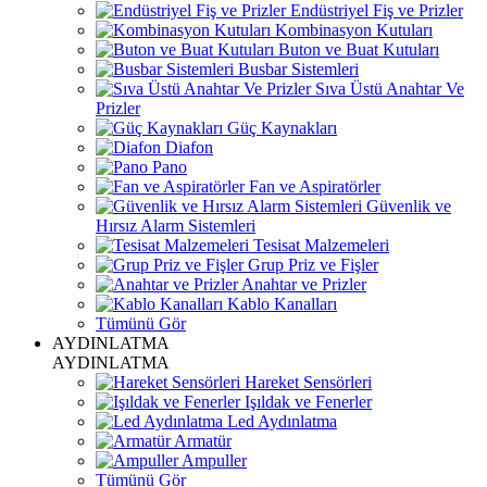
Endüstriyel Fiş ve Prizler
Kombinasyon Kutuları
Buton ve Buat Kutuları
Busbar Sistemleri
Sıva Üstü Anahtar Ve
Prizler
Güç Kaynakları
Diafon
Pano
Fan ve Aspiratörler
Güvenlik ve
Hırsız Alarm Sistemleri
Tesisat Malzemeleri
Grup Priz ve Fişler
Anahtar ve Prizler
Kablo Kanalları
Tümünü Gör
AYDINLATMA
AYDINLATMA
Hareket Sensörleri
Işıldak ve Fenerler
Led Aydınlatma
Armatür
Ampuller
Tümünü Gör