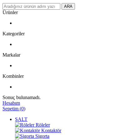
ARA
Ürünler
Kategoriler
Markalar
Kombinler
Sonuç bulunamadı.
Hesabım
Sepetim
(
0
)
ŞALT
Röleler
Kontaktör
Sigorta