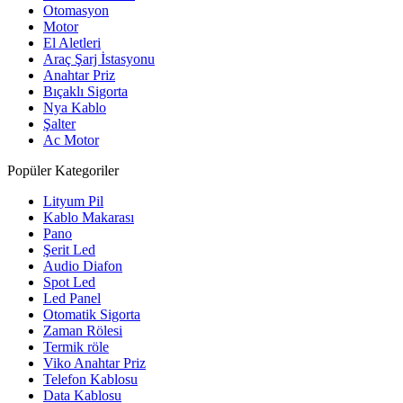
Otomasyon
Motor
El Aletleri
Araç Şarj İstasyonu
Anahtar Priz
Bıçaklı Sigorta
Nya Kablo
Şalter
Ac Motor
Popüler Kategoriler
Lityum Pil
Kablo Makarası
Pano
Şerit Led
Audio Diafon
Spot Led
Led Panel
Otomatik Sigorta
Zaman Rölesi
Termik röle
Viko Anahtar Priz
Telefon Kablosu
Data Kablosu