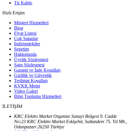
Ttr Kablo
Hızlı Erişim
Müşteri Hizmetleri
Blog
Fiyat Listesi
Çok Satanlar
İndirimdekiler
Sepetim
Hakkımızda
Üyelik Sözleşmesi
Satış Sözleşmesi
Garanti ve İade Koşulları
Gizlilik ve Güvenlik
Teslimat Koşulları
KVKK Metni
Video Galeri
Bilgi Toplumu Hizmetleri
İLETİŞİM
KRC Elektro Market Organize Sanayi Bölgesi 9. Cadde
No:23 KRC Elektro Market Eskişehir, Sultandere 75. Yıl Mh.,
Odunpazarı 26250 Türkiye