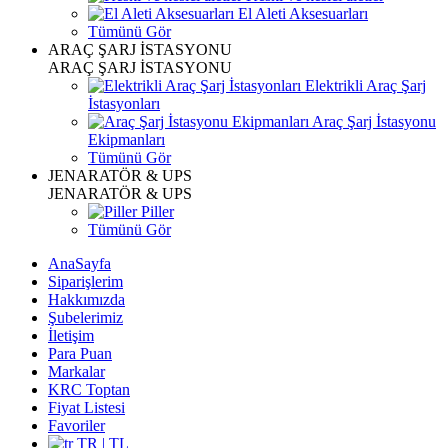
El Aleti Aksesuarları
Tümünü Gör
ARAÇ ŞARJ İSTASYONU
ARAÇ ŞARJ İSTASYONU
Elektrikli Araç Şarj
İstasyonları
Araç Şarj İstasyonu
Ekipmanları
Tümünü Gör
JENARATÖR & UPS
JENARATÖR & UPS
Piller
Tümünü Gör
AnaSayfa
Siparişlerim
Hakkımızda
Şubelerimiz
İletişim
Para Puan
Markalar
KRC Toptan
Fiyat Listesi
Favoriler
TR | TL