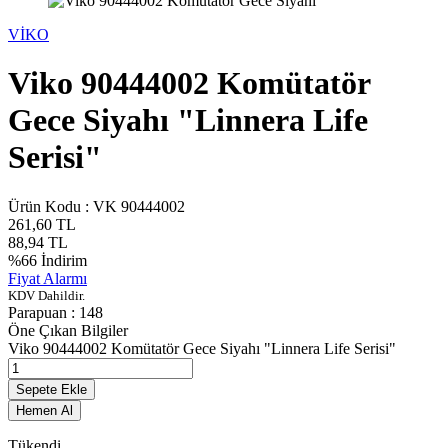
VİKO
Viko 90444002 Komütatör
Gece Siyahı "Linnera Life
Serisi"
Ürün Kodu :
VK 90444002
261,60
TL
88,94
TL
%
66
İndirim
Fiyat Alarmı
KDV Dahildir.
Parapuan :
148
Öne Çıkan Bilgiler
Viko 90444002 Komütatör Gece Siyahı "Linnera Life Serisi"
Sepete Ekle
Hemen Al
Tükendi