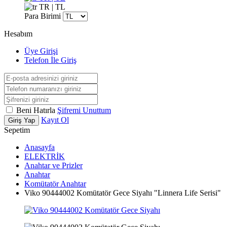
TR | TL
Para Birimi
Hesabım
Üye Girişi
Telefon İle Giriş
Beni Hatırla
Şifremi Unuttum
Kayıt Ol
Giriş Yap
Sepetim
Anasayfa
ELEKTRİK
Anahtar ve Prizler
Anahtar
Komütatör Anahtar
Viko 90444002 Komütatör Gece Siyahı "Linnera Life Serisi"