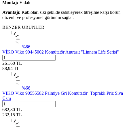
Montaj:
Vidalı
Avantajı:
Kabloları sıkı şekilde sabitleyerek titreşime karşı korur,
düzenli ve profesyonel görünüm sağlar.
BENZER ÜRÜNLER
%
66
VİKO
Viko 90445002 Komütatör Antrasit "Linnera Life Serisi"
261,60
TL
88,94
TL
%
66
VİKO
Viko 90555582 Palmiye Gri Komütatör+Topraklı Priz Sıva
Üstü
682,80
TL
232,15
TL