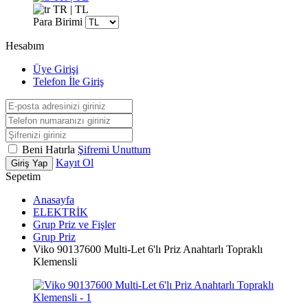
TR | TL
Para Birimi
Hesabım
Üye Girişi
Telefon İle Giriş
Beni Hatırla
Şifremi Unuttum
Kayıt Ol
Giriş Yap
Sepetim
Anasayfa
ELEKTRİK
Grup Priz ve Fişler
Grup Priz
Viko 90137600 Multi-Let 6'lı Priz Anahtarlı Topraklı
Klemensli