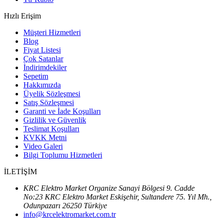
Hızlı Erişim
Müşteri Hizmetleri
Blog
Fiyat Listesi
Çok Satanlar
İndirimdekiler
Sepetim
Hakkımızda
Üyelik Sözleşmesi
Satış Sözleşmesi
Garanti ve İade Koşulları
Gizlilik ve Güvenlik
Teslimat Koşulları
KVKK Metni
Video Galeri
Bilgi Toplumu Hizmetleri
İLETİŞİM
KRC Elektro Market Organize Sanayi Bölgesi 9. Cadde
No:23 KRC Elektro Market Eskişehir, Sultandere 75. Yıl Mh.,
Odunpazarı 26250 Türkiye
info@krcelektromarket.com.tr