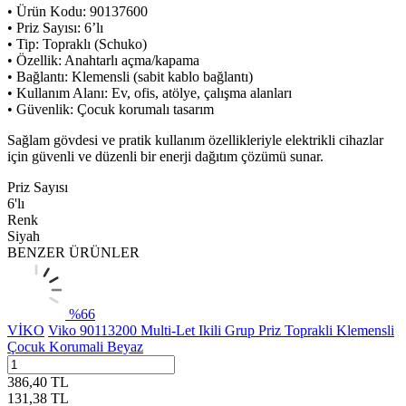
• Ürün Kodu: 90137600
• Priz Sayısı: 6’lı
• Tip: Topraklı (Schuko)
• Özellik: Anahtarlı açma/kapama
• Bağlantı: Klemensli (sabit kablo bağlantı)
• Kullanım Alanı: Ev, ofis, atölye, çalışma alanları
• Güvenlik: Çocuk korumalı tasarım
Sağlam gövdesi ve pratik kullanım özellikleriyle elektrikli cihazlar
için güvenli ve düzenli bir enerji dağıtım çözümü sunar.
Priz Sayısı
6'lı
Renk
Siyah
BENZER ÜRÜNLER
%
66
VİKO
Viko 90113200 Multi-Let Ikili Grup Priz Toprakli Klemensli
Çocuk Korumali Beyaz
386,40
TL
131,38
TL