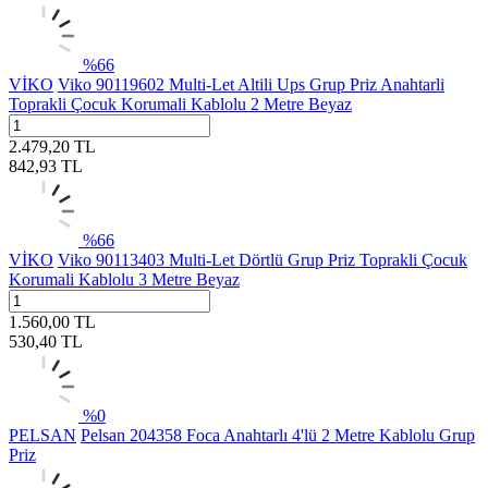
%
66
VİKO
Viko 90119602 Multi-Let Altili Ups Grup Priz Anahtarli
Toprakli Çocuk Korumali Kablolu 2 Metre Beyaz
2.479,20
TL
842,93
TL
%
66
VİKO
Viko 90113403 Multi-Let Dörtlü Grup Priz Toprakli Çocuk
Korumali Kablolu 3 Metre Beyaz
1.560,00
TL
530,40
TL
%
0
PELSAN
Pelsan 204358 Foca Anahtarlı 4'lü 2 Metre Kablolu Grup
Priz