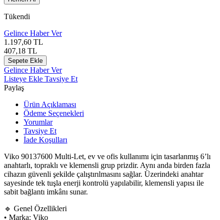
Tükendi
Gelince Haber Ver
1.197,60
TL
407,18
TL
Sepete Ekle
Gelince Haber Ver
Listeye Ekle
Tavsiye Et
Paylaş
Ürün Açıklaması
Ödeme Seçenekleri
Yorumlar
Tavsiye Et
İade Koşulları
Viko 90137600 Multi-Let, ev ve ofis kullanımı için tasarlanmış 6’lı
anahtarlı, topraklı ve klemensli grup prizdir. Aynı anda birden fazla
cihazın güvenli şekilde çalıştırılmasını sağlar. Üzerindeki anahtar
sayesinde tek tuşla enerji kontrolü yapılabilir, klemensli yapısı ile
sabit bağlantı imkânı sunar.
🔹 Genel Özellikleri
• Marka: Viko