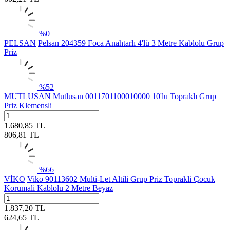
%
0
PELSAN
Pelsan 204359 Foca Anahtarlı 4'lü 3 Metre Kablolu Grup
Priz
%
52
MUTLUSAN
Mutlusan 0011701100010000 10'lu Topraklı Grup
Priz Klemensli
1.680,85
TL
806,81
TL
%
66
VİKO
Viko 90113602 Multi-Let Altili Grup Priz Toprakli Çocuk
Korumali Kablolu 2 Metre Beyaz
1.837,20
TL
624,65
TL