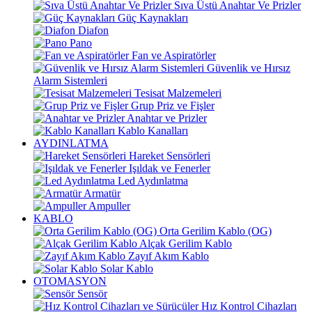
Sıva Üstü Anahtar Ve Prizler
Güç Kaynakları
Diafon
Pano
Fan ve Aspiratörler
Güvenlik ve Hırsız
Alarm Sistemleri
Tesisat Malzemeleri
Grup Priz ve Fişler
Anahtar ve Prizler
Kablo Kanalları
AYDINLATMA
Hareket Sensörleri
Işıldak ve Fenerler
Led Aydınlatma
Armatür
Ampuller
KABLO
Orta Gerilim Kablo (OG)
Alçak Gerilim Kablo
Zayıf Akım Kablo
Solar Kablo
OTOMASYON
Sensör
Hız Kontrol Cihazları