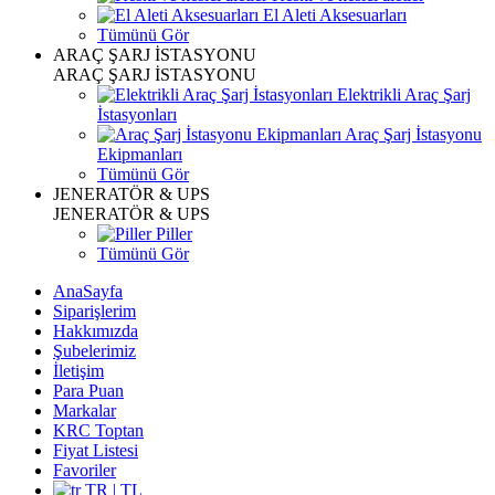
El Aleti Aksesuarları
Tümünü Gör
ARAÇ ŞARJ İSTASYONU
ARAÇ ŞARJ İSTASYONU
Elektrikli Araç Şarj
İstasyonları
Araç Şarj İstasyonu
Ekipmanları
Tümünü Gör
JENERATÖR & UPS
JENERATÖR & UPS
Piller
Tümünü Gör
AnaSayfa
Siparişlerim
Hakkımızda
Şubelerimiz
İletişim
Para Puan
Markalar
KRC Toptan
Fiyat Listesi
Favoriler
TR | TL