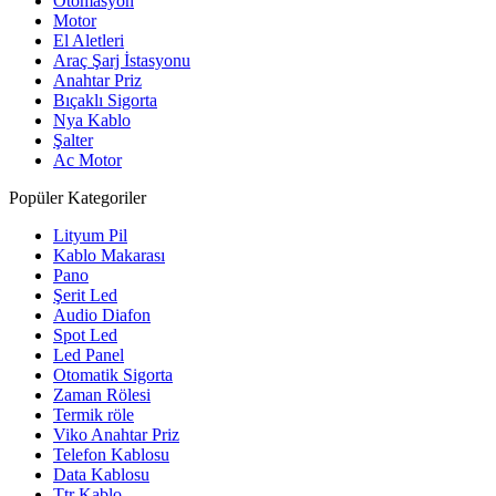
Otomasyon
Motor
El Aletleri
Araç Şarj İstasyonu
Anahtar Priz
Bıçaklı Sigorta
Nya Kablo
Şalter
Ac Motor
Popüler Kategoriler
Lityum Pil
Kablo Makarası
Pano
Şerit Led
Audio Diafon
Spot Led
Led Panel
Otomatik Sigorta
Zaman Rölesi
Termik röle
Viko Anahtar Priz
Telefon Kablosu
Data Kablosu
Ttr Kablo