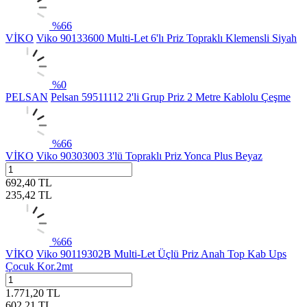
%
66
VİKO
Viko 90133600 Multi-Let 6'lı Priz Topraklı Klemensli Siyah
%
0
PELSAN
Pelsan 59511112 2'li Grup Priz 2 Metre Kablolu Çeşme
%
66
VİKO
Viko 90303003 3'lü Topraklı Priz Yonca Plus Beyaz
692,40
TL
235,42
TL
%
66
VİKO
Viko 90119302B Multi-Let Üçlü Priz Anah Top Kab Ups
Çocuk Kor.2mt
1.771,20
TL
602,21
TL