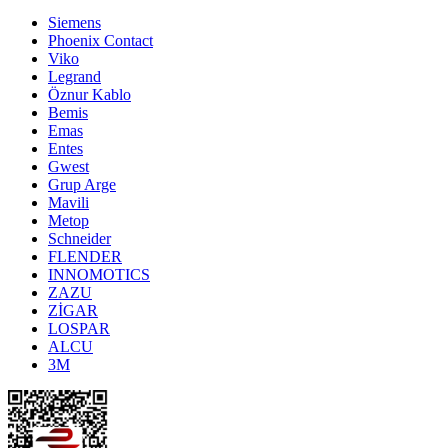
Siemens
Phoenix Contact
Viko
Legrand
Öznur Kablo
Bemis
Emas
Entes
Gwest
Grup Arge
Mavili
Metop
Schneider
FLENDER
INNOMOTICS
ZAZU
ZİGAR
LOSPAR
ALCU
3M