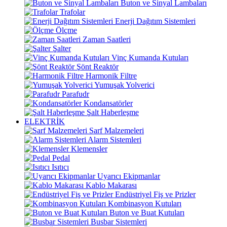
Buton ve Sinyal Lambaları
Trafolar
Enerji Dağıtım Sistemleri
Ölçme
Zaman Saatleri
Şalter
Vinç Kumanda Kutuları
Şönt Reaktör
Harmonik Filtre
Yumuşak Yolverici
Parafudr
Kondansatörler
Şalt Haberleşme
ELEKTRİK
Sarf Malzemeleri
Alarm Sistemleri
Klemensler
Pedal
Isıtıcı
Uyarıcı Ekipmanlar
Kablo Makarası
Endüstriyel Fiş ve Prizler
Kombinasyon Kutuları
Buton ve Buat Kutuları
Busbar Sistemleri