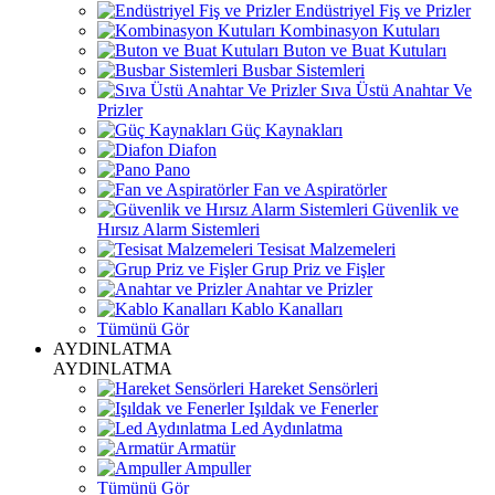
Endüstriyel Fiş ve Prizler
Kombinasyon Kutuları
Buton ve Buat Kutuları
Busbar Sistemleri
Sıva Üstü Anahtar Ve
Prizler
Güç Kaynakları
Diafon
Pano
Fan ve Aspiratörler
Güvenlik ve
Hırsız Alarm Sistemleri
Tesisat Malzemeleri
Grup Priz ve Fişler
Anahtar ve Prizler
Kablo Kanalları
Tümünü Gör
AYDINLATMA
AYDINLATMA
Hareket Sensörleri
Işıldak ve Fenerler
Led Aydınlatma
Armatür
Ampuller
Tümünü Gör