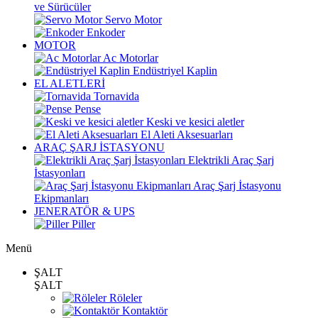
ve Sürücüler
Servo Motor
Enkoder
MOTOR
Ac Motorlar
Endüstriyel Kaplin
EL ALETLERİ
Tornavida
Pense
Keski ve kesici aletler
El Aleti Aksesuarları
ARAÇ ŞARJ İSTASYONU
Elektrikli Araç Şarj
İstasyonları
Araç Şarj İstasyonu
Ekipmanları
JENERATÖR & UPS
Piller
Menü
ŞALT
ŞALT
Röleler
Kontaktör