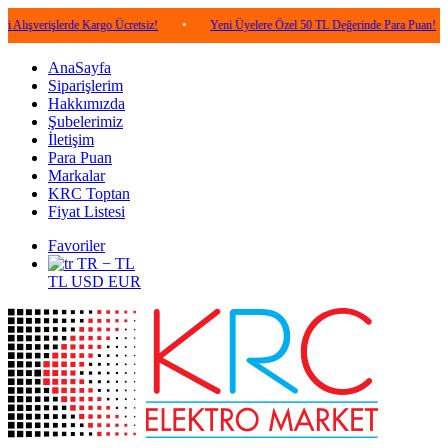
şlerde Kargo Ücretsiz!
•
Yeni Üyelere Özel 50 TL Değerinde Para Puan!
•
5.
AnaSayfa
Siparişlerim
Hakkımızda
Şubelerimiz
İletişim
Para Puan
Markalar
KRC Toptan
Fiyat Listesi
Favoriler
TR − TL
TL
USD
EUR