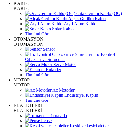
KABLO
KABLO
Orta Gerilim Kablo (OG)
Alçak Gerilim Kablo
Zayıf Akım Kablo
Solar Kablo
Tümünü Gör
OTOMASYON
OTOMASYON
Sensör
Hız Kontrol
Cihazları ve Sürücüler
Servo Motor
Enkoder
Tümünü Gör
MOTOR
MOTOR
Ac Motorlar
Endüstriyel Kaplin
Tümünü Gör
EL ALETLERİ
EL ALETLERİ
Tornavida
Pense
Keski ve kesici aletler