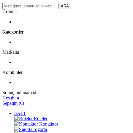
ARA
Ürünler
Kategoriler
Markalar
Kombinler
Sonuç bulunamadı.
Hesabım
Sepetim
(
0
)
ŞALT
Röleler
Kontaktör
Sigorta