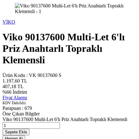
VİKO
Viko 90137600 Multi-Let 6'lı
Priz Anahtarlı Topraklı
Klemensli
Ürün Kodu :
VK 90137600 S
1.197,60
TL
407,18
TL
%
66
İndirim
Fiyat Alarmı
KDV Dahildir.
Parapuan :
679
Öne Çıkan Bilgiler
Viko 90137600 Multi-Let 6'lı Priz Anahtarlı Topraklı Klemensli
Sepete Ekle
Hemen Al