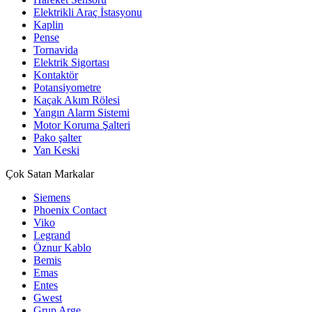
Elektrikli Araç İstasyonu
Kaplin
Pense
Tornavida
Elektrik Sigortası
Kontaktör
Potansiyometre
Kaçak Akım Rölesi
Yangın Alarm Sistemi
Motor Koruma Şalteri
Pako şalter
Yan Keski
Çok Satan Markalar
Siemens
Phoenix Contact
Viko
Legrand
Öznur Kablo
Bemis
Emas
Entes
Gwest
Grup Arge