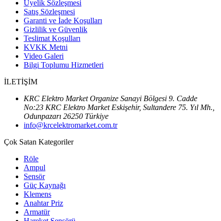
Üyelik Sözleşmesi
Satış Sözleşmesi
Garanti ve İade Koşulları
Gizlilik ve Güvenlik
Teslimat Koşulları
KVKK Metni
Video Galeri
Bilgi Toplumu Hizmetleri
İLETİŞİM
KRC Elektro Market Organize Sanayi Bölgesi 9. Cadde
No:23 KRC Elektro Market Eskişehir, Sultandere 75. Yıl Mh.,
Odunpazarı 26250 Türkiye
info@krcelektromarket.com.tr
Çok Satan Kategoriler
Röle
Ampul
Sensör
Güç Kaynağı
Klemens
Anahtar Priz
Armatür
Hareket Sensörü