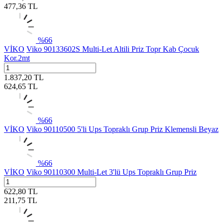
477,36
TL
%
66
VİKO
Viko 90133602S Multi-Let Altili Priz Topr Kab Çocuk
Kor.2mt
1.837,20
TL
624,65
TL
%
66
VİKO
Viko 90110500 5'li Ups Topraklı Grup Priz Klemensli Beyaz
%
66
VİKO
Viko 90110300 Multi-Let 3'lü Ups Topraklı Grup Priz
622,80
TL
211,75
TL