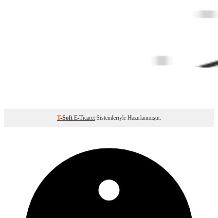
T
-Soft
E-Ticaret
Sistemleriyle Hazırlanmıştır.