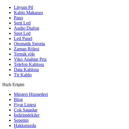
Lityum Pil
Kablo Makarası
Pano
Şerit Led
Audio Diafon
Spot Led
Led Panel
Otomatik Sigorta
Zaman Rölesi
Termik röle
Viko Anahtar Priz
Telefon Kablosu
Data Kablosu
Ttr Kablo
Hızlı Erişim
Müşteri Hizmetleri
Blog
Fiyat Listesi
Çok Satanlar
İndirimdekiler
Sepetim
Hakkımızda