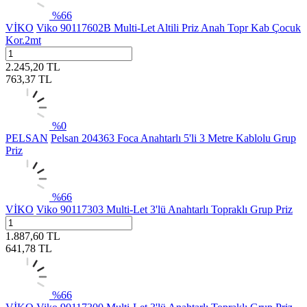
%
66
VİKO
Viko 90117602B Multi-Let Altili Priz Anah Topr Kab Çocuk
Kor.2mt
2.245,20
TL
763,37
TL
%
0
PELSAN
Pelsan 204363 Foca Anahtarlı 5'li 3 Metre Kablolu Grup
Priz
%
66
VİKO
Viko 90117303 Multi-Let 3'lü Anahtarlı Topraklı Grup Priz
1.887,60
TL
641,78
TL
%
66