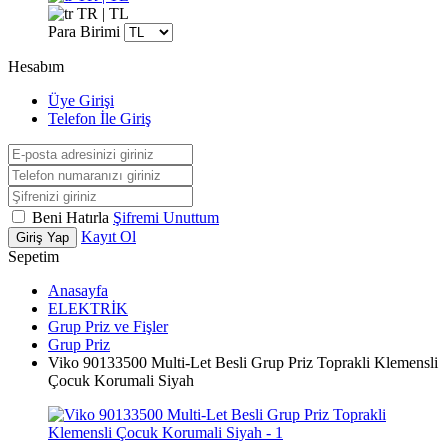
TR | TL
Para Birimi
Hesabım
Üye Girişi
Telefon İle Giriş
Beni Hatırla
Şifremi Unuttum
Kayıt Ol
Giriş Yap
Sepetim
Anasayfa
ELEKTRİK
Grup Priz ve Fişler
Grup Priz
Viko 90133500 Multi-Let Besli Grup Priz Toprakli Klemensli
Çocuk Korumali Siyah