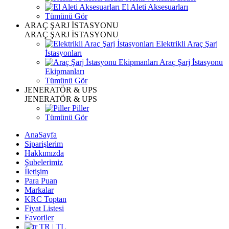
El Aleti Aksesuarları
Tümünü Gör
ARAÇ ŞARJ İSTASYONU
ARAÇ ŞARJ İSTASYONU
Elektrikli Araç Şarj
İstasyonları
Araç Şarj İstasyonu
Ekipmanları
Tümünü Gör
JENERATÖR & UPS
JENERATÖR & UPS
Piller
Tümünü Gör
AnaSayfa
Siparişlerim
Hakkımızda
Şubelerimiz
İletişim
Para Puan
Markalar
KRC Toptan
Fiyat Listesi
Favoriler
TR | TL