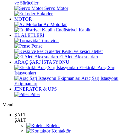
ve Sürücüler
Servo Motor
Enkoder
MOTOR
Ac Motorlar
Endüstriyel Kaplin
EL ALETLERİ
Tornavida
Pense
Keski ve kesici aletler
El Aleti Aksesuarları
ARAÇ ŞARJ İSTASYONU
Elektrikli Araç Şarj
İstasyonları
Araç Şarj İstasyonu
Ekipmanları
JENERATÖR & UPS
Piller
Menü
ŞALT
ŞALT
Röleler
Kontaktör