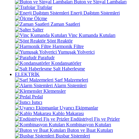
Buton ve Sinyal Lambaları
Trafolar
Enerji Dağıtım Sistemleri
Ölçme
Zaman Saatleri
Şalter
Vinç Kumanda Kutuları
Şönt Reaktör
Harmonik Filtre
Yumuşak Yolverici
Parafudr
Kondansatörler
Şalt Haberleşme
ELEKTRİK
Sarf Malzemeleri
Alarm Sistemleri
Klemensler
Pedal
Isıtıcı
Uyarıcı Ekipmanlar
Kablo Makarası
Endüstriyel Fiş ve Prizler
Kombinasyon Kutuları
Buton ve Buat Kutuları
Busbar Sistemleri