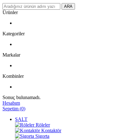
ARA
Ürünler
Kategoriler
Markalar
Kombinler
Sonuç bulunamadı.
Hesabım
Sepetim
(
0
)
ŞALT
Röleler
Kontaktör
Sigorta