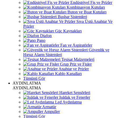
Endüstriyel Fiş ve Prizler
Kombinasyon Kutuları
Buton ve Buat Kutuları
Busbar Sistemleri
Sıva Üstü Anahtar Ve
Prizler
Güç Kaynakları
Diafon
Pano
Fan ve Aspiratörler
Güvenlik ve
Hırsız Alarm Sistemleri
Tesisat Malzemeleri
Grup Priz ve Fişler
Anahtar ve Prizler
Kablo Kanalları
Tümünü Gör
AYDINLATMA
AYDINLATMA
Hareket Sensörleri
Işıldak ve Fenerler
Led Aydınlatma
Armatür
Ampuller
Tümünü Gör