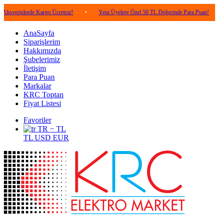
lerde Kargo Ücretsiz!
•
Yeni Üyelere Özel 50 TL Değerinde Para Puan!
•
5.00
AnaSayfa
Siparişlerim
Hakkımızda
Şubelerimiz
İletişim
Para Puan
Markalar
KRC Toptan
Fiyat Listesi
Favoriler
TR − TL
TL
USD
EUR