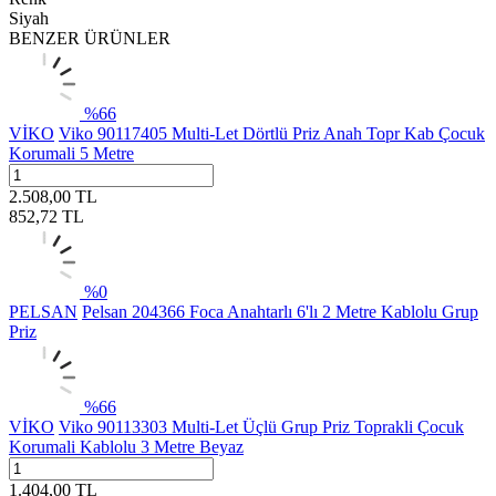
Siyah
BENZER ÜRÜNLER
%
66
VİKO
Viko 90117405 Multi-Let Dörtlü Priz Anah Topr Kab Çocuk
Korumali 5 Metre
2.508,00
TL
852,72
TL
%
0
PELSAN
Pelsan 204366 Foca Anahtarlı 6'lı 2 Metre Kablolu Grup
Priz
%
66
VİKO
Viko 90113303 Multi-Let Üçlü Grup Priz Toprakli Çocuk
Korumali Kablolu 3 Metre Beyaz
1.404,00
TL