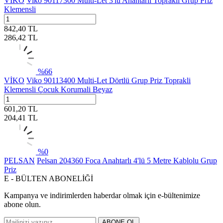
VİKO
Viko 90117300 Multi-Let 3'lü Anahtarlı Topraklı Grup Priz
Klemensli
842,40
TL
286,42
TL
%
66
VİKO
Viko 90113400 Multi-Let Dörtlü Grup Priz Toprakli
Klemensli Çocuk Korumali Beyaz
601,20
TL
204,41
TL
%
0
PELSAN
Pelsan 204360 Foca Anahtarlı 4'lü 5 Metre Kablolu Grup
Priz
E - BÜLTEN ABONELİĞİ
Kampanya ve indirimlerden haberdar olmak için e-bültenimize
abone olun.
ABONE OL