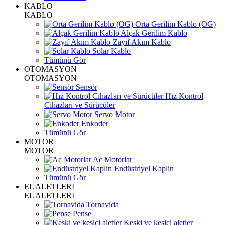
KABLO
KABLO
Orta Gerilim Kablo (OG)
Alçak Gerilim Kablo
Zayıf Akım Kablo
Solar Kablo
Tümünü Gör
OTOMASYON
OTOMASYON
Sensör
Hız Kontrol
Cihazları ve Sürücüler
Servo Motor
Enkoder
Tümünü Gör
MOTOR
MOTOR
Ac Motorlar
Endüstriyel Kaplin
Tümünü Gör
EL ALETLERİ
EL ALETLERİ
Tornavida
Pense
Keski ve kesici aletler