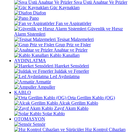
Sıva Üstü Anahtar Ve Prizler
Güç Kaynakları
Diafon
Pano
Fan ve Aspiratörler
Güvenlik ve Hırsız
Alarm Sistemleri
Tesisat Malzemeleri
Grup Priz ve Fişler
Anahtar ve Prizler
Kablo Kanalları
AYDINLATMA
Hareket Sensörleri
Işıldak ve Fenerler
Led Aydınlatma
Armatür
Ampuller
KABLO
Orta Gerilim Kablo (OG)
Alçak Gerilim Kablo
Zayıf Akım Kablo
Solar Kablo
OTOMASYON
Sensör
Hız Kontrol Cihazları