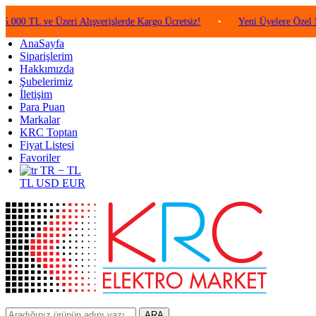
 ve Üzeri Alışverişlerde Kargo Ücretsiz!
•
Yeni Üyelere Özel 50 TL De
AnaSayfa
Siparişlerim
Hakkımızda
Şubelerimiz
İletişim
Para Puan
Markalar
KRC Toptan
Fiyat Listesi
Favoriler
TR − TL
TL
USD
EUR
ARA