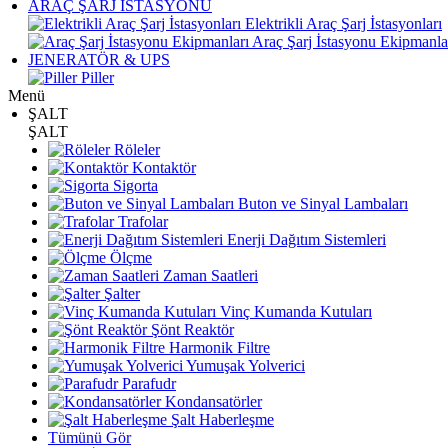
ARAÇ ŞARJ İSTASYONU
Elektrikli Araç Şarj İstasyonları
Araç Şarj İstasyonu Ekipmanla
JENERATÖR & UPS
Piller
Menü
ŞALT
ŞALT
Röleler
Kontaktör
Sigorta
Buton ve Sinyal Lambaları
Trafolar
Enerji Dağıtım Sistemleri
Ölçme
Zaman Saatleri
Şalter
Vinç Kumanda Kutuları
Şönt Reaktör
Harmonik Filtre
Yumuşak Yolverici
Parafudr
Kondansatörler
Şalt Haberleşme
Tümünü Gör