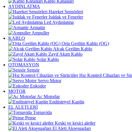
Kablo Kanalları
AYDINLATMA
Hareket Sensörleri
Işıldak ve Fenerler
Led Aydınlatma
Armatür
Ampuller
KABLO
Orta Gerilim Kablo (OG)
Alçak Gerilim Kablo
Zayıf Akım Kablo
Solar Kablo
OTOMASYON
Sensör
Hız Kontrol Cihazları ve Sü
Servo Motor
Enkoder
MOTOR
Ac Motorlar
Endüstriyel Kaplin
EL ALETLERİ
Tornavida
Pense
Keski ve kesici aletler
El Aleti Aksesuarları