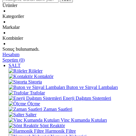
Ürünler
Kategoriler
Markalar
Kombinler
Sonuç bulunamadı.
Hesabım
Sepetim
(
0
)
ŞALT
Röleler
Kontaktör
Sigorta
Buton ve Sinyal Lambaları
Trafolar
Enerji Dağıtım Sistemleri
Ölçme
Zaman Saatleri
Şalter
Vinç Kumanda Kutuları
Şönt Reaktör
Harmonik Filtre