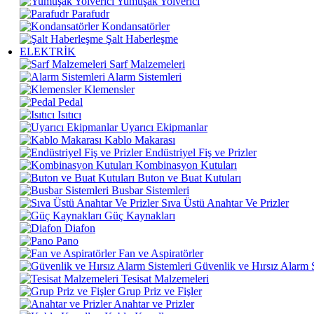
Yumuşak Yolverici
Parafudr
Kondansatörler
Şalt Haberleşme
ELEKTRİK
Sarf Malzemeleri
Alarm Sistemleri
Klemensler
Pedal
Isıtıcı
Uyarıcı Ekipmanlar
Kablo Makarası
Endüstriyel Fiş ve Prizler
Kombinasyon Kutuları
Buton ve Buat Kutuları
Busbar Sistemleri
Sıva Üstü Anahtar Ve Prizler
Güç Kaynakları
Diafon
Pano
Fan ve Aspiratörler
Güvenlik ve Hırsız Alarm S
Tesisat Malzemeleri
Grup Priz ve Fişler
Anahtar ve Prizler