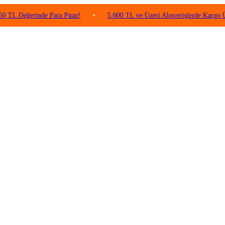
ğerinde Para Puan!
•
5.000 TL ve Üzeri Alışverişlerde Kargo Ücretsiz!