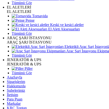
Tümünü Gör
EL ALETLERİ
EL ALETLERİ
Tornavida
Pense
Keski ve kesici aletler
El Aleti Aksesuarları
Tümünü Gör
ARAÇ ŞARJ İSTASYONU
ARAÇ ŞARJ İSTASYONU
Elektrikli Araç Şarj İstasyonl
Araç Şarj İstasyonu Ekipma
Tümünü Gör
JENERATÖR & UPS
JENERATÖR & UPS
Piller
Tümünü Gör
AnaSayfa
Siparişlerim
Hakkımızda
Şubelerimiz
İletişim
Para Puan
Markalar
KRC Toptan