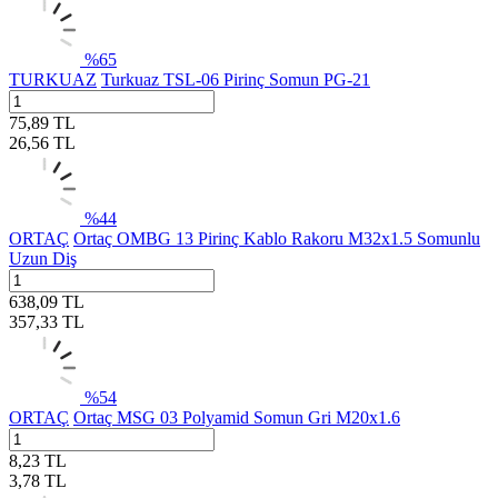
%
65
TURKUAZ
Turkuaz TSL-06 Pirinç Somun PG-21
75,89
TL
26,56
TL
%
44
ORTAÇ
Ortaç OMBG 13 Pirinç Kablo Rakoru M32x1.5 Somunlu
Uzun Diş
638,09
TL
357,33
TL
%
54
ORTAÇ
Ortaç MSG 03 Polyamid Somun Gri M20x1.6
8,23
TL
3,78
TL