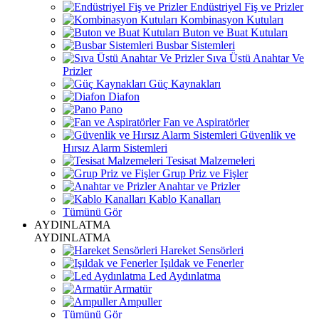
Endüstriyel Fiş ve Prizler
Kombinasyon Kutuları
Buton ve Buat Kutuları
Busbar Sistemleri
Sıva Üstü Anahtar Ve
Prizler
Güç Kaynakları
Diafon
Pano
Fan ve Aspiratörler
Güvenlik ve
Hırsız Alarm Sistemleri
Tesisat Malzemeleri
Grup Priz ve Fişler
Anahtar ve Prizler
Kablo Kanalları
Tümünü Gör
AYDINLATMA
AYDINLATMA
Hareket Sensörleri
Işıldak ve Fenerler
Led Aydınlatma
Armatür
Ampuller
Tümünü Gör