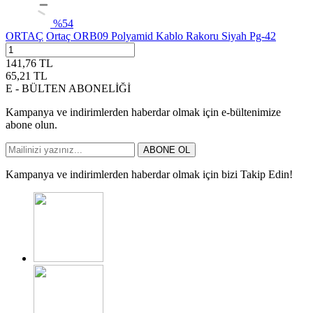
%
54
ORTAÇ
Ortaç ORB09 Polyamid Kablo Rakoru Siyah Pg-42
141,76
TL
65,21
TL
E - BÜLTEN ABONELİĞİ
Kampanya ve indirimlerden haberdar olmak için e-bültenimize
abone olun.
ABONE OL
Kampanya ve indirimlerden haberdar olmak için bizi Takip Edin!