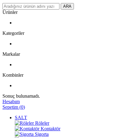
ARA
Ürünler
Kategoriler
Markalar
Kombinler
Sonuç bulunamadı.
Hesabım
Sepetim
(
0
)
ŞALT
Röleler
Kontaktör
Sigorta