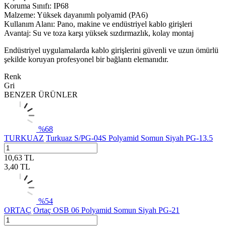
Koruma Sınıfı: IP68
Malzeme: Yüksek dayanımlı polyamid (PA6)
Kullanım Alanı: Pano, makine ve endüstriyel kablo girişleri
Avantaj: Su ve toza karşı yüksek sızdırmazlık, kolay montaj
Endüstriyel uygulamalarda kablo girişlerini güvenli ve uzun ömürlü
şekilde koruyan profesyonel bir bağlantı elemanıdır.
Renk
Gri
BENZER ÜRÜNLER
%
68
TURKUAZ
Turkuaz S/PG-04S Polyamid Somun Siyah PG-13.5
10,63
TL
3,40
TL
%
54
ORTAÇ
Ortaç OSB 06 Polyamid Somun Siyah PG-21