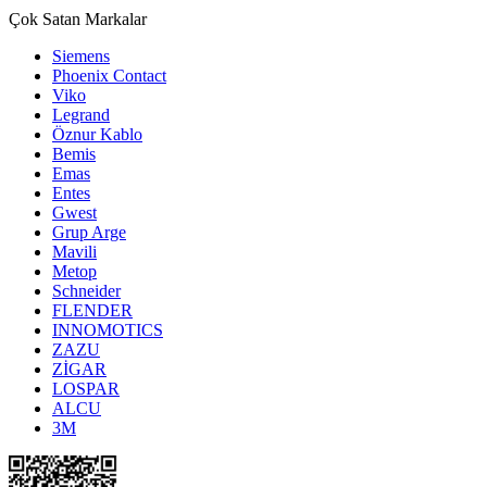
Çok Satan Markalar
Siemens
Phoenix Contact
Viko
Legrand
Öznur Kablo
Bemis
Emas
Entes
Gwest
Grup Arge
Mavili
Metop
Schneider
FLENDER
INNOMOTICS
ZAZU
ZİGAR
LOSPAR
ALCU
3M