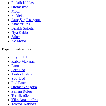
Elektik Kablosu
Otomasyon
Motor
El Aletleri
Araç Şarj İstasyonu
Anahtar Priz
Bıçaklı Sigorta
Nya Kablo
Şalter
Ac Motor
Popüler Kategoriler
Lityum Pil
Kablo Makarası
Pano
Şerit Led
Audio Diafon
Spot Led
Led Panel
Otomatik Sigorta
Zaman Rölesi
Termik röle
Viko Anahtar Priz
Telefon Kablosu