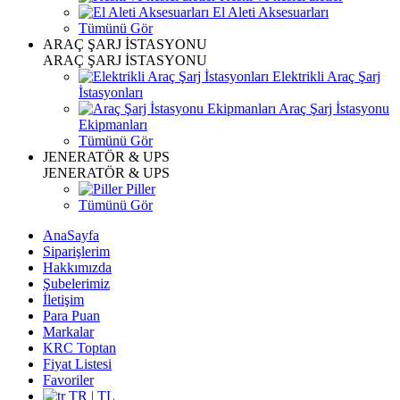
El Aleti Aksesuarları
Tümünü Gör
ARAÇ ŞARJ İSTASYONU
ARAÇ ŞARJ İSTASYONU
Elektrikli Araç Şarj
İstasyonları
Araç Şarj İstasyonu
Ekipmanları
Tümünü Gör
JENERATÖR & UPS
JENERATÖR & UPS
Piller
Tümünü Gör
AnaSayfa
Siparişlerim
Hakkımızda
Şubelerimiz
İletişim
Para Puan
Markalar
KRC Toptan
Fiyat Listesi
Favoriler
TR | TL