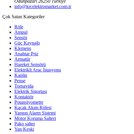
Odunpazarı 26250 Türkiye
info@krcelektromarket.com.tr
Çok Satan Kategoriler
Röle
Ampul
Sensör
Güç Kaynağı
Klemens
Anahtar Priz
Armatür
Hareket Sensörü
Elektrikli Araç İstasyonu
Kaplin
Pense
Tornavida
Elektrik Sigortası
Kontaktör
Potansiyometre
Kaçak Akım Rölesi
Yangın Alarm Sistemi
Motor Koruma Şalteri
Pako şalter
Yan Keski