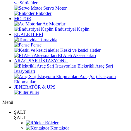
ve Sürücüler
Servo Motor
Enkoder
MOTOR
Ac Motorlar
Endüstriyel Kaplin
EL ALETLERİ
Tornavida
Pense
Keski ve kesici aletler
El Aleti Aksesuarları
ARAÇ ŞARJ İSTASYONU
Elektrikli Araç Şarj
İstasyonları
Araç Şarj İstasyonu
Ekipmanları
JENERATÖR & UPS
Piller
Menü
ŞALT
ŞALT
Röleler
Kontaktör