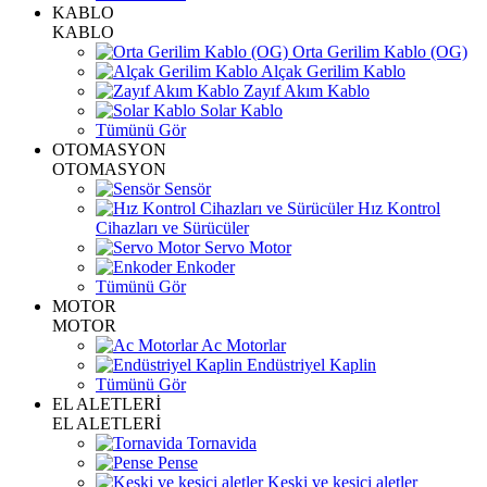
KABLO
KABLO
Orta Gerilim Kablo (OG)
Alçak Gerilim Kablo
Zayıf Akım Kablo
Solar Kablo
Tümünü Gör
OTOMASYON
OTOMASYON
Sensör
Hız Kontrol
Cihazları ve Sürücüler
Servo Motor
Enkoder
Tümünü Gör
MOTOR
MOTOR
Ac Motorlar
Endüstriyel Kaplin
Tümünü Gör
EL ALETLERİ
EL ALETLERİ
Tornavida
Pense
Keski ve kesici aletler