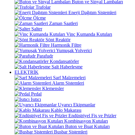
Buton ve Sinyal Lambaları
Trafolar
Enerji Dağıtım Sistemleri
Ölçme
Zaman Saatleri
Şalter
Vinç Kumanda Kutuları
Şönt Reaktör
Harmonik Filtre
Yumuşak Yolverici
Parafudr
Kondansatörler
Şalt Haberleşme
ELEKTRİK
Sarf Malzemeleri
Alarm Sistemleri
Klemensler
Pedal
Isıtıcı
Uyarıcı Ekipmanlar
Kablo Makarası
Endüstriyel Fiş ve Prizler
Kombinasyon Kutuları
Buton ve Buat Kutuları
Busbar Sistemleri