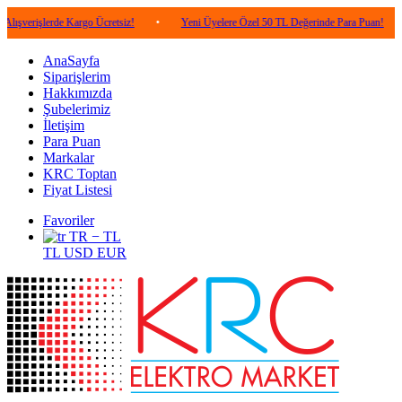
lerde Kargo Ücretsiz!
•
Yeni Üyelere Özel 50 TL Değerinde Para Puan!
•
5.00
AnaSayfa
Siparişlerim
Hakkımızda
Şubelerimiz
İletişim
Para Puan
Markalar
KRC Toptan
Fiyat Listesi
Favoriler
TR − TL
TL
USD
EUR