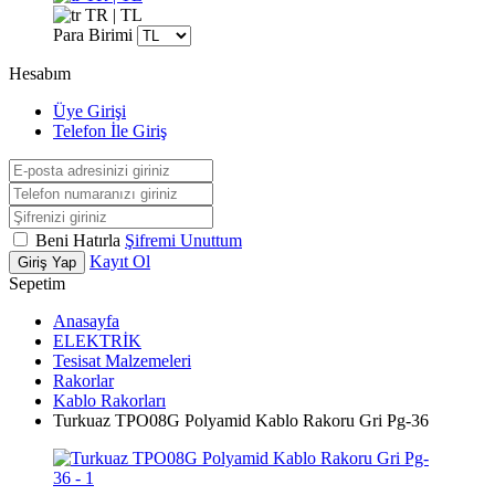
TR | TL
Para Birimi
Hesabım
Üye Girişi
Telefon İle Giriş
Beni Hatırla
Şifremi Unuttum
Kayıt Ol
Giriş Yap
Sepetim
Anasayfa
ELEKTRİK
Tesisat Malzemeleri
Rakorlar
Kablo Rakorları
Turkuaz TPO08G Polyamid Kablo Rakoru Gri Pg-36