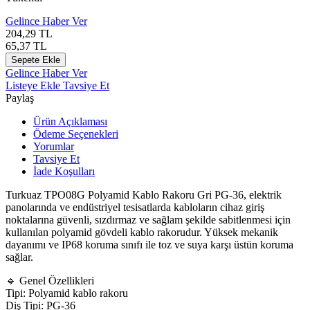
Gelince Haber Ver
204,29
TL
65,37
TL
Sepete Ekle
Gelince Haber Ver
Listeye Ekle
Tavsiye Et
Paylaş
Ürün Açıklaması
Ödeme Seçenekleri
Yorumlar
Tavsiye Et
İade Koşulları
Turkuaz TPO08G Polyamid Kablo Rakoru Gri PG-36, elektrik
panolarında ve endüstriyel tesisatlarda kabloların cihaz giriş
noktalarına güvenli, sızdırmaz ve sağlam şekilde sabitlenmesi için
kullanılan polyamid gövdeli kablo rakorudur. Yüksek mekanik
dayanımı ve IP68 koruma sınıfı ile toz ve suya karşı üstün koruma
sağlar.
🔹 Genel Özellikleri
Tipi: Polyamid kablo rakoru
Diş Tipi: PG-36