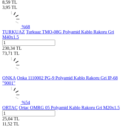
8,59
TL
3,95
TL
%
68
TURKUAZ
Turkuaz TMO-08G Polyamid Kablo Rakoru Gri
M40x1.5
230,34
TL
73,71
TL
ONKA
Onka 1110002 PG-9 Polyamid Kablo Rakoru Gri IP-68
"9001"
%
54
ORTAÇ
Ortaç OMRG 05 Polyamid Kablo Rakoru Gri M20x1.5
25,04
TL
11,52
TL