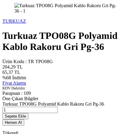
TURKUAZ
Turkuaz TPO08G Polyamid
Kablo Rakoru Gri Pg-36
Ürün Kodu :
TR TPO08G
204,29
TL
65,37
TL
%
68
İndirim
Fiyat Alarmı
KDV Dahildir.
Parapuan :
109
Öne Çıkan Bilgiler
Turkuaz TPO08G Polyamid Kablo Rakoru Gri Pg-36
Sepete Ekle
Hemen Al
Tükendi