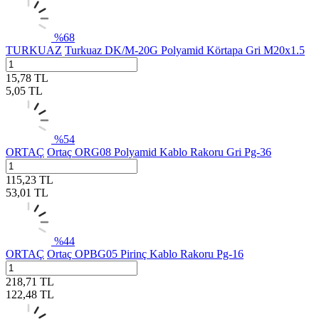
%
68
TURKUAZ
Turkuaz DK/M-20G Polyamid Körtapa Gri M20x1.5
15,78
TL
5,05
TL
%
54
ORTAÇ
Ortaç ORG08 Polyamid Kablo Rakoru Gri Pg-36
115,23
TL
53,01
TL
%
44
ORTAÇ
Ortaç OPBG05 Pirinç Kablo Rakoru Pg-16
218,71
TL
122,48
TL