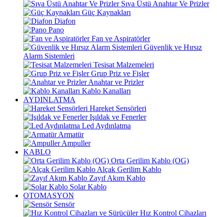
Sıva Üstü Anahtar Ve Prizler
Güç Kaynakları
Diafon
Pano
Fan ve Aspiratörler
Güvenlik ve Hırsız
Alarm Sistemleri
Tesisat Malzemeleri
Grup Priz ve Fişler
Anahtar ve Prizler
Kablo Kanalları
AYDINLATMA
Hareket Sensörleri
Işıldak ve Fenerler
Led Aydınlatma
Armatür
Ampuller
KABLO
Orta Gerilim Kablo (OG)
Alçak Gerilim Kablo
Zayıf Akım Kablo
Solar Kablo
OTOMASYON
Sensör
Hız Kontrol Cihazları