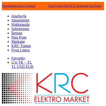
lerde Kargo Ücretsiz!
•
Yeni Üyelere Özel 50 TL Değerinde Para Puan!
•
5.00
AnaSayfa
Siparişlerim
Hakkımızda
Şubelerimiz
İletişim
Para Puan
Markalar
KRC Toptan
Fiyat Listesi
Favoriler
TR − TL
TL
USD
EUR