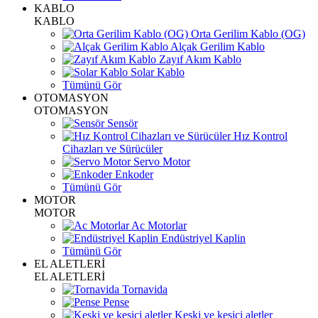
KABLO
KABLO
Orta Gerilim Kablo (OG)
Alçak Gerilim Kablo
Zayıf Akım Kablo
Solar Kablo
Tümünü Gör
OTOMASYON
OTOMASYON
Sensör
Hız Kontrol
Cihazları ve Sürücüler
Servo Motor
Enkoder
Tümünü Gör
MOTOR
MOTOR
Ac Motorlar
Endüstriyel Kaplin
Tümünü Gör
EL ALETLERİ
EL ALETLERİ
Tornavida
Pense
Keski ve kesici aletler