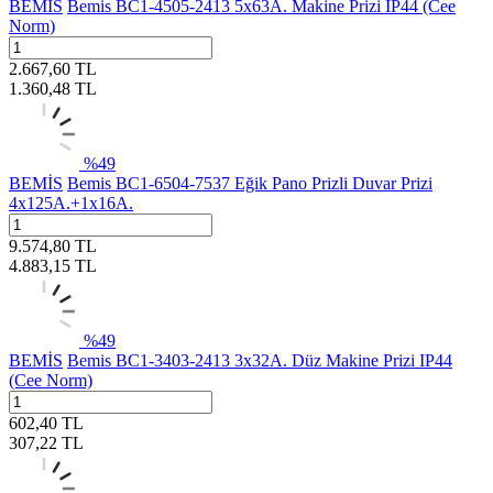
BEMİS
Bemis BC1-4505-2413 5x63A. Makine Prizi IP44 (Cee
Norm)
2.667,60
TL
1.360,48
TL
%
49
BEMİS
Bemis BC1-6504-7537 Eğik Pano Prizli Duvar Prizi
4x125A.+1x16A.
9.574,80
TL
4.883,15
TL
%
49
BEMİS
Bemis BC1-3403-2413 3x32A. Düz Makine Prizi IP44
(Cee Norm)
602,40
TL
307,22
TL