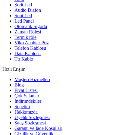
Şerit Led
Audio Diafon
Spot Led
Led Panel
Otomatik Sigorta
Zaman Rölesi
Termik röle
Viko Anahtar Priz
Telefon Kablosu
Data Kablosu
Ttr Kablo
Hızlı Erişim
Müşteri Hizmetleri
Blog
Fiyat Listesi
Çok Satanlar
İndirimdekiler
Sepetim
Hakkımızda
Üyelik Sözleşmesi
Satış Sözleşmesi
Garanti ve İade Koşulları
Gizlilik ve Güvenlik