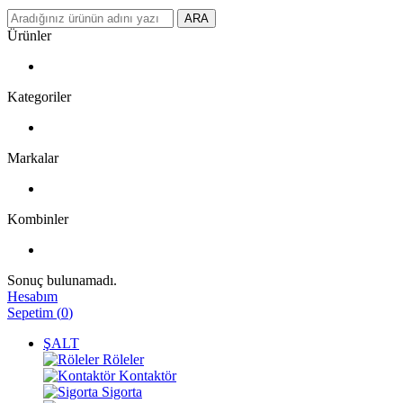
ARA
Ürünler
Kategoriler
Markalar
Kombinler
Sonuç bulunamadı.
Hesabım
Sepetim
(
0
)
ŞALT
Röleler
Kontaktör
Sigorta