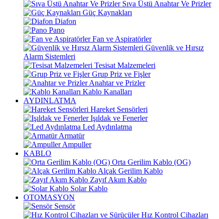
Sıva Üstü Anahtar Ve Prizler
Güç Kaynakları
Diafon
Pano
Fan ve Aspiratörler
Güvenlik ve Hırsız
Alarm Sistemleri
Tesisat Malzemeleri
Grup Priz ve Fişler
Anahtar ve Prizler
Kablo Kanalları
AYDINLATMA
Hareket Sensörleri
Işıldak ve Fenerler
Led Aydınlatma
Armatür
Ampuller
KABLO
Orta Gerilim Kablo (OG)
Alçak Gerilim Kablo
Zayıf Akım Kablo
Solar Kablo
OTOMASYON
Sensör
Hız Kontrol Cihazları