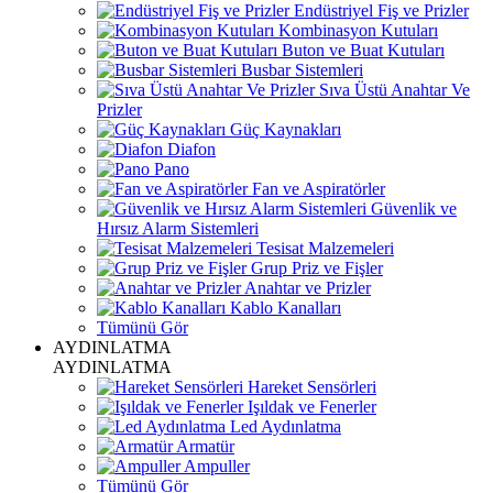
Endüstriyel Fiş ve Prizler
Kombinasyon Kutuları
Buton ve Buat Kutuları
Busbar Sistemleri
Sıva Üstü Anahtar Ve
Prizler
Güç Kaynakları
Diafon
Pano
Fan ve Aspiratörler
Güvenlik ve
Hırsız Alarm Sistemleri
Tesisat Malzemeleri
Grup Priz ve Fişler
Anahtar ve Prizler
Kablo Kanalları
Tümünü Gör
AYDINLATMA
AYDINLATMA
Hareket Sensörleri
Işıldak ve Fenerler
Led Aydınlatma
Armatür
Ampuller
Tümünü Gör