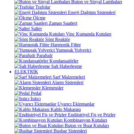
Buton ve Sinyal Lambaları
Trafolar
Enerji Dağıtım Sistemleri
Ölçme
Zaman Saatleri
Şalter
Vinç Kumanda Kutuları
Şönt Reaktör
Harmonik Filtre
Yumuşak Yolverici
Parafudr
Kondansatörler
Şalt Haberleşme
ELEKTRİK
Sarf Malzemeleri
Alarm Sistemleri
Klemensler
Pedal
Isıtıcı
Uyarıcı Ekipmanlar
Kablo Makarası
Endüstriyel Fiş ve Prizler
Kombinasyon Kutuları
Buton ve Buat Kutuları
Busbar Sistemleri