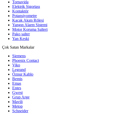
Tornavida
Elektrik Sigortası
Kontaktör
Potansiyometre
Kaçak Akım Rölesi
Yangın Alarm Sistemi
Motor Koruma Şalteri
Pako şalter
Yan Keski
Çok Satan Markalar
Siemens
Phoenix Contact
Viko
Legrand
Öznur Kablo
Bemis
Emas
Entes
Gwest
Grup Arge
Mavili
Metop
Schneider