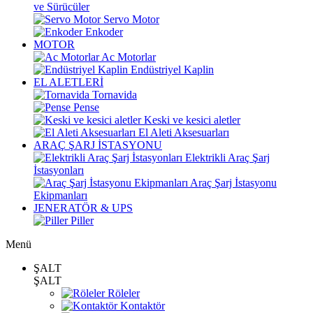
ve Sürücüler
Servo Motor
Enkoder
MOTOR
Ac Motorlar
Endüstriyel Kaplin
EL ALETLERİ
Tornavida
Pense
Keski ve kesici aletler
El Aleti Aksesuarları
ARAÇ ŞARJ İSTASYONU
Elektrikli Araç Şarj
İstasyonları
Araç Şarj İstasyonu
Ekipmanları
JENERATÖR & UPS
Piller
Menü
ŞALT
ŞALT
Röleler
Kontaktör