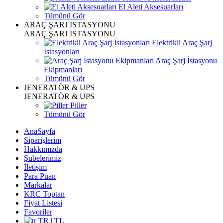
El Aleti Aksesuarları
Tümünü Gör
ARAÇ ŞARJ İSTASYONU
ARAÇ ŞARJ İSTASYONU
Elektrikli Araç Şarj
İstasyonları
Araç Şarj İstasyonu
Ekipmanları
Tümünü Gör
JENERATÖR & UPS
JENERATÖR & UPS
Piller
Tümünü Gör
AnaSayfa
Siparişlerim
Hakkımızda
Şubelerimiz
İletişim
Para Puan
Markalar
KRC Toptan
Fiyat Listesi
Favoriler
TR | TL