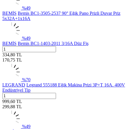
%
49
BEMİS
Bemis BC1-3505-2537 90° Eğik Pano Prizli Duvar Priz
5x32A+1x16A
%
49
BEMİS
Bemis BC1-1403-2011 3/16A Düz Fiş
334,80
TL
170,75
TL
%
70
LEGRAND
Legrand 555188 Eğik Makina Prizi 3P+T 16A. 400V
Endüstriyel Tip
999,60
TL
299,88
TL
%
49