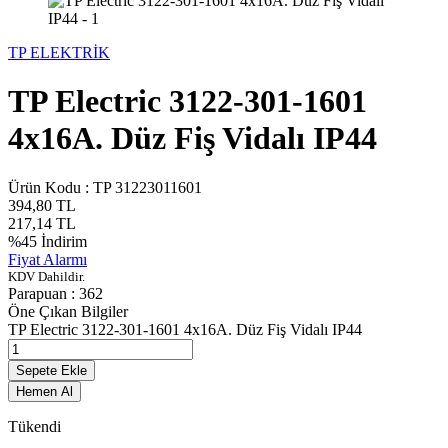
TP ELEKTRİK
TP Electric 3122-301-1601
4x16A. Düz Fiş Vidalı IP44
Ürün Kodu :
TP 31223011601
394,80
TL
217,14
TL
%
45
İndirim
Fiyat Alarmı
KDV Dahildir.
Parapuan :
362
Öne Çıkan Bilgiler
TP Electric 3122-301-1601 4x16A. Düz Fiş Vidalı IP44
Sepete Ekle
Hemen Al
Tükendi