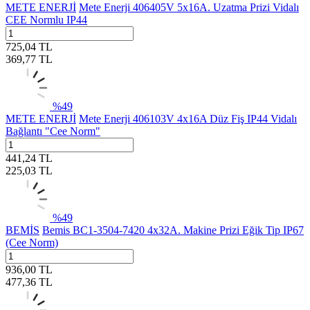
METE ENERJİ
Mete Enerji 406405V 5x16A. Uzatma Prizi Vidalı
CEE Normlu IP44
725,04
TL
369,77
TL
%
49
METE ENERJİ
Mete Enerji 406103V 4x16A Düz Fiş IP44 Vidalı
Bağlantı "Cee Norm"
441,24
TL
225,03
TL
%
49
BEMİS
Bemis BC1-3504-7420 4x32A. Makine Prizi Eğik Tip IP67
(Cee Norm)
936,00
TL
477,36
TL