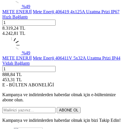
%
49
METE ENERJİ
Mete Enerji 406419 4x125A Uzatma Prizi IP67
Hızlı Bağlantı
8.319,24
TL
4.242,81
TL
%
49
METE ENERJİ
Mete Enerji 406411V 5x32A Uzatma Prizi IP44
Vidalı Bağlantı
888,84
TL
453,31
TL
E - BÜLTEN ABONELİĞİ
Kampanya ve indirimlerden haberdar olmak için e-bültenimize
abone olun.
ABONE OL
Kampanya ve indirimlerden haberdar olmak için bizi Takip Edin!