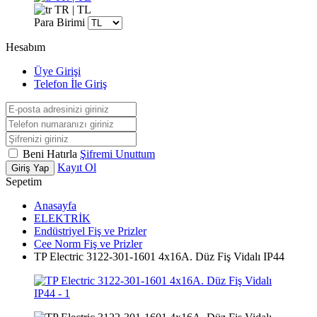
TR | TL
Para Birimi
Hesabım
Üye Girişi
Telefon İle Giriş
Beni Hatırla
Şifremi Unuttum
Kayıt Ol
Giriş Yap
Sepetim
Anasayfa
ELEKTRİK
Endüstriyel Fiş ve Prizler
Cee Norm Fiş ve Prizler
TP Electric 3122-301-1601 4x16A. Düz Fiş Vidalı IP44