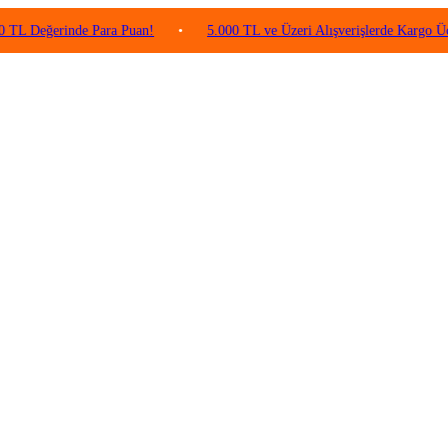
erinde Para Puan!
•
5.000 TL ve Üzeri Alışverişlerde Kargo Ücretsiz!