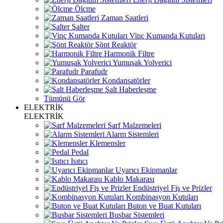
Ölçme
Zaman Saatleri
Şalter
Vinç Kumanda Kutuları
Şönt Reaktör
Harmonik Filtre
Yumuşak Yolverici
Parafudr
Kondansatörler
Şalt Haberleşme
Tümünü Gör
ELEKTRİK
ELEKTRİK
Sarf Malzemeleri
Alarm Sistemleri
Klemensler
Pedal
Isıtıcı
Uyarıcı Ekipmanlar
Kablo Makarası
Endüstriyel Fiş ve Prizler
Kombinasyon Kutuları
Buton ve Buat Kutuları
Busbar Sistemleri