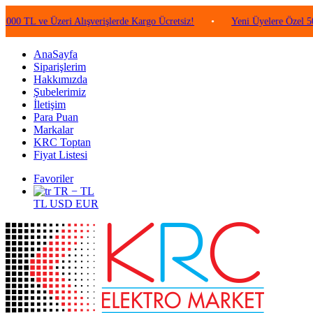
ve Üzeri Alışverişlerde Kargo Ücretsiz!
•
Yeni Üyelere Özel 50 TL Değ
AnaSayfa
Siparişlerim
Hakkımızda
Şubelerimiz
İletişim
Para Puan
Markalar
KRC Toptan
Fiyat Listesi
Favoriler
TR − TL
TL
USD
EUR