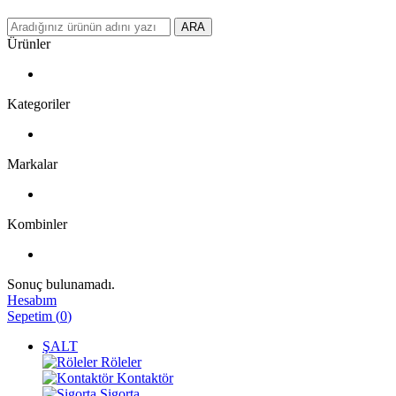
ARA
Ürünler
Kategoriler
Markalar
Kombinler
Sonuç bulunamadı.
Hesabım
Sepetim
(
0
)
ŞALT
Röleler
Kontaktör
Sigorta