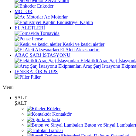
Servo Motor
Enkoder
MOTOR
Ac Motorlar
Endüstriyel Kaplin
EL ALETLERİ
Tornavida
Pense
Keski ve kesici aletler
El Aleti Aksesuarları
ARAÇ ŞARJ İSTASYONU
Elektrikli Araç Şarj İstasyonl
Araç Şarj İstasyonu Ekipma
JENERATÖR & UPS
Piller
Menü
ŞALT
ŞALT
Röleler
Kontaktör
Sigorta
Buton ve Sinyal Lambaları
Trafolar
Enerji Dağıtım Sistemleri