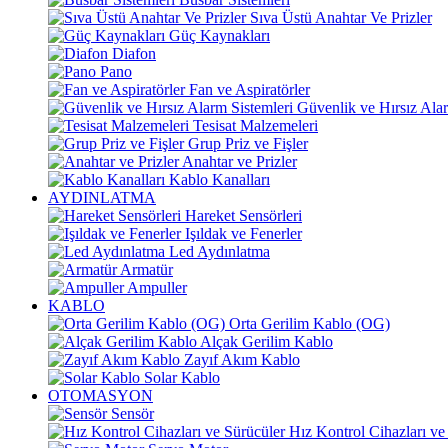
Sıva Üstü Anahtar Ve Prizler
Güç Kaynakları
Diafon
Pano
Fan ve Aspiratörler
Güvenlik ve Hırsız Alar
Tesisat Malzemeleri
Grup Priz ve Fişler
Anahtar ve Prizler
Kablo Kanalları
AYDINLATMA
Hareket Sensörleri
Işıldak ve Fenerler
Led Aydınlatma
Armatür
Ampuller
KABLO
Orta Gerilim Kablo (OG)
Alçak Gerilim Kablo
Zayıf Akım Kablo
Solar Kablo
OTOMASYON
Sensör
Hız Kontrol Cihazları ve