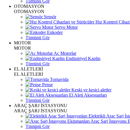
Tümünü Gör
OTOMASYON
OTOMASYON
Sensör
Hız Kontrol Cihazl
Servo Motor
Enkoder
Tümünü Gör
MOTOR
MOTOR
Ac Motorlar
Endüstriyel Kaplin
Tümünü Gör
EL ALETLERİ
EL ALETLERİ
Tornavida
Pense
Keski ve kesici aletler
El Aleti Aksesuarları
Tümünü Gör
ARAÇ ŞARJ İSTASYONU
ARAÇ ŞARJ İSTASYONU
Elektrikli Araç Şarj İst
Araç Şarj İstasyonu 
Tümünü Gör