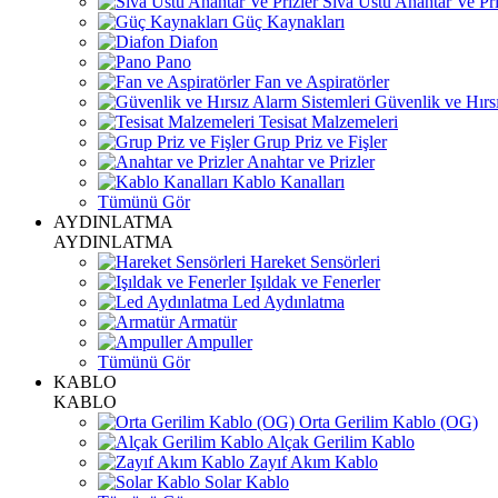
Sıva Üstü Anahtar Ve Pri
Güç Kaynakları
Diafon
Pano
Fan ve Aspiratörler
Güvenlik ve Hırsı
Tesisat Malzemeleri
Grup Priz ve Fişler
Anahtar ve Prizler
Kablo Kanalları
Tümünü Gör
AYDINLATMA
AYDINLATMA
Hareket Sensörleri
Işıldak ve Fenerler
Led Aydınlatma
Armatür
Ampuller
Tümünü Gör
KABLO
KABLO
Orta Gerilim Kablo (OG)
Alçak Gerilim Kablo
Zayıf Akım Kablo
Solar Kablo