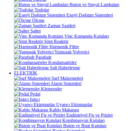
Buton ve Sinyal Lambaları
Trafolar
Enerji Dağıtım Sistemleri
Ölçme
Zaman Saatleri
Şalter
Vinç Kumanda Kutuları
Şönt Reaktör
Harmonik Filtre
Yumuşak Yolverici
Parafudr
Kondansatörler
Şalt Haberleşme
ELEKTRİK
Sarf Malzemeleri
Alarm Sistemleri
Klemensler
Pedal
Isıtıcı
Uyarıcı Ekipmanlar
Kablo Makarası
Endüstriyel Fiş ve Prizler
Kombinasyon Kutuları
Buton ve Buat Kutuları
Busbar Sistemleri