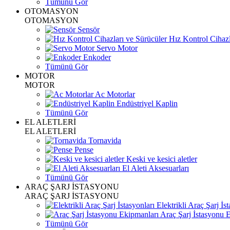
Tümünü Gör
OTOMASYON
OTOMASYON
Sensör
Hız Kontrol Cihazl
Servo Motor
Enkoder
Tümünü Gör
MOTOR
MOTOR
Ac Motorlar
Endüstriyel Kaplin
Tümünü Gör
EL ALETLERİ
EL ALETLERİ
Tornavida
Pense
Keski ve kesici aletler
El Aleti Aksesuarları
Tümünü Gör
ARAÇ ŞARJ İSTASYONU
ARAÇ ŞARJ İSTASYONU
Elektrikli Araç Şarj İst
Araç Şarj İstasyonu 
Tümünü Gör