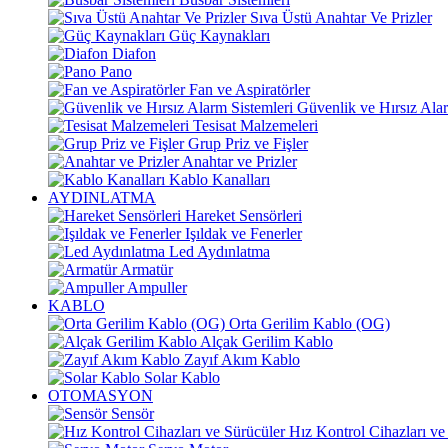
Sıva Üstü Anahtar Ve Prizler
Güç Kaynakları
Diafon
Pano
Fan ve Aspiratörler
Güvenlik ve Hırsız Alar
Tesisat Malzemeleri
Grup Priz ve Fişler
Anahtar ve Prizler
Kablo Kanalları
AYDINLATMA
Hareket Sensörleri
Işıldak ve Fenerler
Led Aydınlatma
Armatür
Ampuller
KABLO
Orta Gerilim Kablo (OG)
Alçak Gerilim Kablo
Zayıf Akım Kablo
Solar Kablo
OTOMASYON
Sensör
Hız Kontrol Cihazları ve