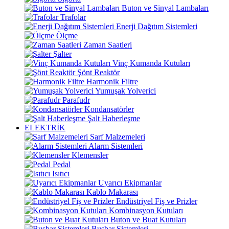
Buton ve Sinyal Lambaları
Trafolar
Enerji Dağıtım Sistemleri
Ölçme
Zaman Saatleri
Şalter
Vinç Kumanda Kutuları
Şönt Reaktör
Harmonik Filtre
Yumuşak Yolverici
Parafudr
Kondansatörler
Şalt Haberleşme
ELEKTRİK
Sarf Malzemeleri
Alarm Sistemleri
Klemensler
Pedal
Isıtıcı
Uyarıcı Ekipmanlar
Kablo Makarası
Endüstriyel Fiş ve Prizler
Kombinasyon Kutuları
Buton ve Buat Kutuları
Busbar Sistemleri