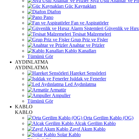
Sıva Üstü Anahtar Ve Pri
Güç Kaynakları
Diafon
Pano
Fan ve Aspiratörler
Güvenlik ve Hırsı
Tesisat Malzemeleri
Grup Priz ve Fişler
Anahtar ve Prizler
Kablo Kanalları
Tümünü Gör
AYDINLATMA
AYDINLATMA
Hareket Sensörleri
Işıldak ve Fenerler
Led Aydınlatma
Armatür
Ampuller
Tümünü Gör
KABLO
KABLO
Orta Gerilim Kablo (OG)
Alçak Gerilim Kablo
Zayıf Akım Kablo
Solar Kablo