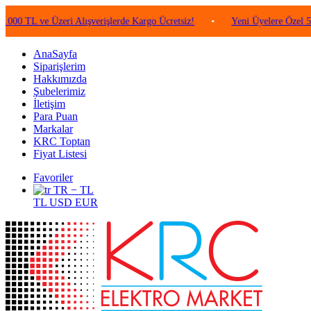
 ve Üzeri Alışverişlerde Kargo Ücretsiz!
•
Yeni Üyelere Özel 50 TL Değ
AnaSayfa
Siparişlerim
Hakkımızda
Şubelerimiz
İletişim
Para Puan
Markalar
KRC Toptan
Fiyat Listesi
Favoriler
TR − TL
TL
USD
EUR