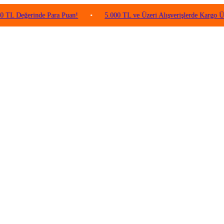
erinde Para Puan!
•
5.000 TL ve Üzeri Alışverişlerde Kargo Ücretsiz!