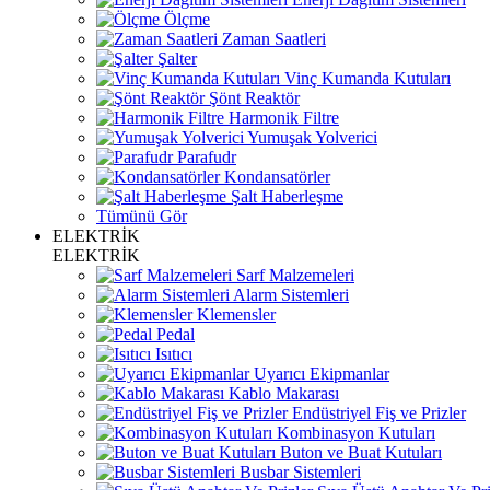
Ölçme
Zaman Saatleri
Şalter
Vinç Kumanda Kutuları
Şönt Reaktör
Harmonik Filtre
Yumuşak Yolverici
Parafudr
Kondansatörler
Şalt Haberleşme
Tümünü Gör
ELEKTRİK
ELEKTRİK
Sarf Malzemeleri
Alarm Sistemleri
Klemensler
Pedal
Isıtıcı
Uyarıcı Ekipmanlar
Kablo Makarası
Endüstriyel Fiş ve Prizler
Kombinasyon Kutuları
Buton ve Buat Kutuları
Busbar Sistemleri