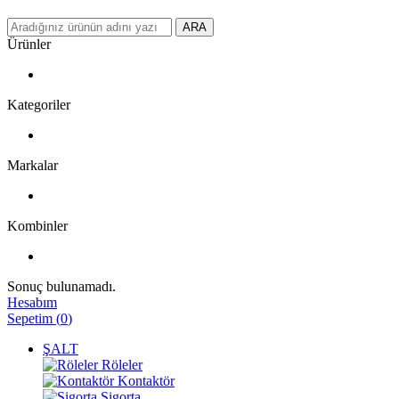
ARA
Ürünler
Kategoriler
Markalar
Kombinler
Sonuç bulunamadı.
Hesabım
Sepetim
(
0
)
ŞALT
Röleler
Kontaktör
Sigorta