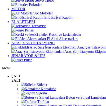
Servo Motor
Enkoder
MOTOR
Ac Motorlar
Endüstriyel Kaplin
EL ALETLERİ
Tornavida
Pense
Keski ve kesici aletler
El Aleti Aksesuarları
ARAÇ ŞARJ İSTASYONU
Elektrikli Araç Şarj İstasyonl
Araç Şarj İstasyonu Ekipma
JENARATÖR & UPS
Piller
Menü
ŞALT
ŞALT
Röleler
Kontaktör
Sigorta
Buton ve Sinyal Lambaları
Trafolar
Enerji Dağıtım Sistemleri