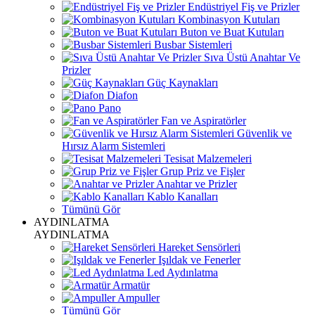
Endüstriyel Fiş ve Prizler
Kombinasyon Kutuları
Buton ve Buat Kutuları
Busbar Sistemleri
Sıva Üstü Anahtar Ve
Prizler
Güç Kaynakları
Diafon
Pano
Fan ve Aspiratörler
Güvenlik ve
Hırsız Alarm Sistemleri
Tesisat Malzemeleri
Grup Priz ve Fişler
Anahtar ve Prizler
Kablo Kanalları
Tümünü Gör
AYDINLATMA
AYDINLATMA
Hareket Sensörleri
Işıldak ve Fenerler
Led Aydınlatma
Armatür
Ampuller
Tümünü Gör