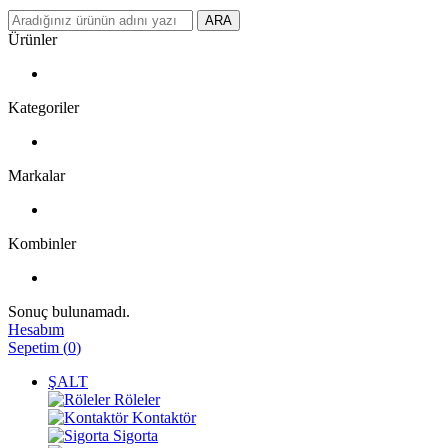
ARA
Ürünler
Kategoriler
Markalar
Kombinler
Sonuç bulunamadı.
Hesabım
Sepetim
(
0
)
ŞALT
Röleler
Kontaktör
Sigorta