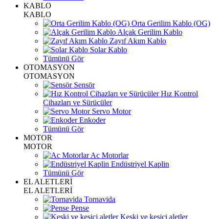
KABLO
KABLO
Orta Gerilim Kablo (OG)
Alçak Gerilim Kablo
Zayıf Akım Kablo
Solar Kablo
Tümünü Gör
OTOMASYON
OTOMASYON
Sensör
Hız Kontrol
Cihazları ve Sürücüler
Servo Motor
Enkoder
Tümünü Gör
MOTOR
MOTOR
Ac Motorlar
Endüstriyel Kaplin
Tümünü Gör
EL ALETLERİ
EL ALETLERİ
Tornavida
Pense
Keski ve kesici aletler