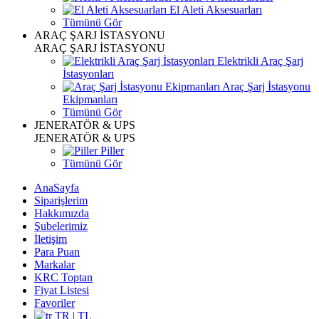
El Aleti Aksesuarları
Tümünü Gör
ARAÇ ŞARJ İSTASYONU
ARAÇ ŞARJ İSTASYONU
Elektrikli Araç Şarj
İstasyonları
Araç Şarj İstasyonu
Ekipmanları
Tümünü Gör
JENERATÖR & UPS
JENERATÖR & UPS
Piller
Tümünü Gör
AnaSayfa
Siparişlerim
Hakkımızda
Şubelerimiz
İletişim
Para Puan
Markalar
KRC Toptan
Fiyat Listesi
Favoriler
TR | TL