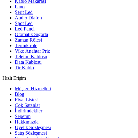
Kablo Makarası
Pano
Şerit Led
Audio Diafon
Spot Led
Led Panel
Otomatik Sigorta
Zaman Rölesi
Termik röle
Viko Anahtar Priz
Telefon Kablosu
Data Kablosu
Ttr Kablo
Hızlı Erişim
Müşteri Hizmetleri
Blog
Fiyat Listesi
Çok Satanlar
İndirimdekiler
Sepetim
Hakkımızda
Üyelik Sözleşmesi
Satış Sözleşmesi