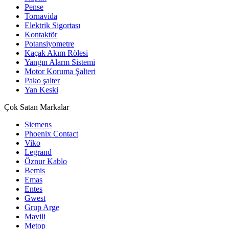
Pense
Tornavida
Elektrik Sigortası
Kontaktör
Potansiyometre
Kaçak Akım Rölesi
Yangın Alarm Sistemi
Motor Koruma Şalteri
Pako şalter
Yan Keski
Çok Satan Markalar
Siemens
Phoenix Contact
Viko
Legrand
Öznur Kablo
Bemis
Emas
Entes
Gwest
Grup Arge
Mavili
Metop