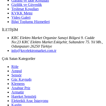
Garanti ve İade Koşulları
Gizlilik ve Güvenlik
Teslimat Koşulları
KVKK Metni
Video Galeri
Bilgi Toplumu Hizmetleri
İLETİŞİM
KRC Elektro Market Organize Sanayi Bölgesi 9. Cadde
No:23 KRC Elektro Market Eskişehir, Sultandere 75. Yıl Mh.,
Odunpazarı 26250 Türkiye
info@krcelektromarket.com.tr
Çok Satan Kategoriler
Röle
Ampul
Sensör
Güç Kaynağı
Klemens
Anahtar Priz
Armatür
Hareket Sensörü
Elektrikli Araç İstasyonu
Kaplin