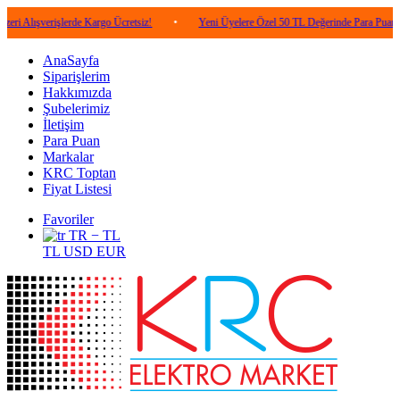
erişlerde Kargo Ücretsiz!
•
Yeni Üyelere Özel 50 TL Değerinde Para Puan!
•
AnaSayfa
Siparişlerim
Hakkımızda
Şubelerimiz
İletişim
Para Puan
Markalar
KRC Toptan
Fiyat Listesi
Favoriler
TR − TL
TL
USD
EUR