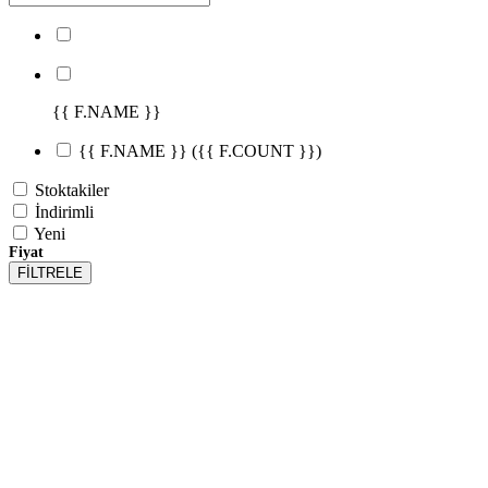
{{ F.NAME }}
{{ F.NAME }}
({{ F.COUNT }})
Stoktakiler
İndirimli
Yeni
Fiyat
FİLTRELE