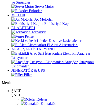
ve Sürücüler
Servo Motor
Enkoder
MOTOR
Ac Motorlar
Endüstriyel Kaplin
EL ALETLERİ
Tornavida
Pense
Keski ve kesici aletler
El Aleti Aksesuarları
ARAÇ ŞARJ İSTASYONU
Elektrikli Araç Şarj
İstasyonları
Araç Şarj İstasyonu
Ekipmanları
JENERATÖR & UPS
Piller
Menü
ŞALT
ŞALT
Röleler
Kontaktör