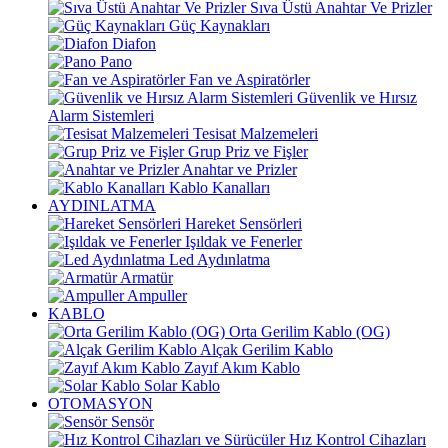
Sıva Üstü Anahtar Ve Prizler
Güç Kaynakları
Diafon
Pano
Fan ve Aspiratörler
Güvenlik ve Hırsız
Alarm Sistemleri
Tesisat Malzemeleri
Grup Priz ve Fişler
Anahtar ve Prizler
Kablo Kanalları
AYDINLATMA
Hareket Sensörleri
Işıldak ve Fenerler
Led Aydınlatma
Armatür
Ampuller
KABLO
Orta Gerilim Kablo (OG)
Alçak Gerilim Kablo
Zayıf Akım Kablo
Solar Kablo
OTOMASYON
Sensör
Hız Kontrol Cihazları