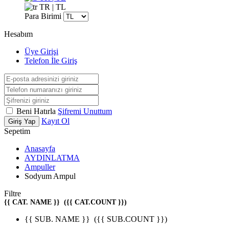
TR | TL
Para Birimi
Hesabım
Üye Girişi
Telefon İle Giriş
Beni Hatırla
Şifremi Unuttum
Kayıt Ol
Giriş Yap
Sepetim
Anasayfa
AYDINLATMA
Ampuller
Sodyum Ampul
Filtre
{{ CAT. NAME }}
({{ CAT.COUNT }})
{{ SUB. NAME }}
({{ SUB.COUNT }})