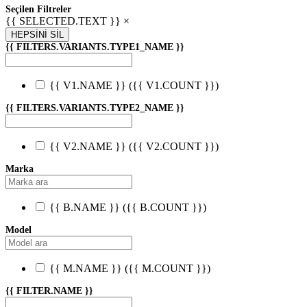
Seçilen Filtreler
{{ SELECTED.TEXT }} ×
HEPSİNİ SİL
{{ FILTERS.VARIANTS.TYPE1_NAME }}
{{ V1.NAME }}
({{ V1.COUNT }})
{{ FILTERS.VARIANTS.TYPE2_NAME }}
{{ V2.NAME }}
({{ V2.COUNT }})
Marka
{{ B.NAME }}
({{ B.COUNT }})
Model
{{ M.NAME }}
({{ M.COUNT }})
{{ FILTER.NAME }}