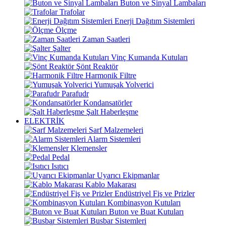
Buton ve Sinyal Lambaları
Trafolar
Enerji Dağıtım Sistemleri
Ölçme
Zaman Saatleri
Şalter
Vinç Kumanda Kutuları
Şönt Reaktör
Harmonik Filtre
Yumuşak Yolverici
Parafudr
Kondansatörler
Şalt Haberleşme
ELEKTRİK
Sarf Malzemeleri
Alarm Sistemleri
Klemensler
Pedal
Isıtıcı
Uyarıcı Ekipmanlar
Kablo Makarası
Endüstriyel Fiş ve Prizler
Kombinasyon Kutuları
Buton ve Buat Kutuları
Busbar Sistemleri