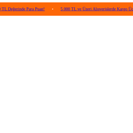
rinde Para Puan!
•
5.000 TL ve Üzeri Alışverişlerde Kargo Ücretsiz!