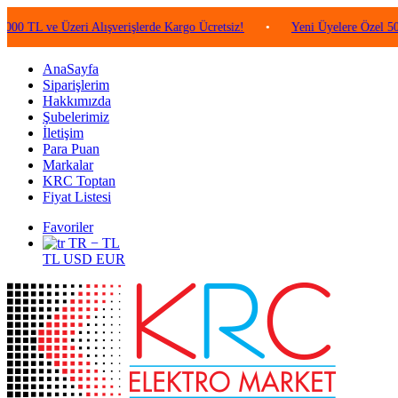
e Üzeri Alışverişlerde Kargo Ücretsiz!
•
Yeni Üyelere Özel 50 TL Değe
AnaSayfa
Siparişlerim
Hakkımızda
Şubelerimiz
İletişim
Para Puan
Markalar
KRC Toptan
Fiyat Listesi
Favoriler
TR − TL
TL
USD
EUR