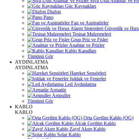
Sıva Üstü Anahtar Ve Pri
Güç Kaynakları
Diafon
Pano
Fan ve Aspiratörler
Güvenlik ve Hırsı
Tesisat Malzemeleri
Grup Priz ve Fişler
Anahtar ve Prizler
Kablo Kanalları
Tümünü Gör
AYDINLATMA
AYDINLATMA
Hareket Sensörleri
Işıldak ve Fenerler
Led Aydınlatma
Armatür
Ampuller
Tümünü Gör
KABLO
KABLO
Orta Gerilim Kablo (OG)
Alçak Gerilim Kablo
Zayıf Akım Kablo
Solar Kablo