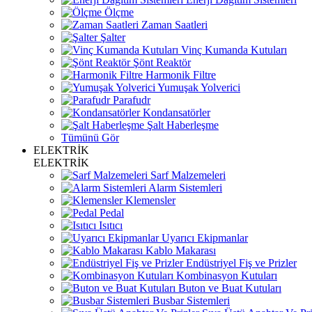
Ölçme
Zaman Saatleri
Şalter
Vinç Kumanda Kutuları
Şönt Reaktör
Harmonik Filtre
Yumuşak Yolverici
Parafudr
Kondansatörler
Şalt Haberleşme
Tümünü Gör
ELEKTRİK
ELEKTRİK
Sarf Malzemeleri
Alarm Sistemleri
Klemensler
Pedal
Isıtıcı
Uyarıcı Ekipmanlar
Kablo Makarası
Endüstriyel Fiş ve Prizler
Kombinasyon Kutuları
Buton ve Buat Kutuları
Busbar Sistemleri