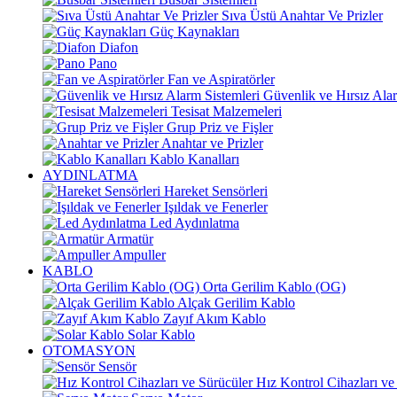
Sıva Üstü Anahtar Ve Prizler
Güç Kaynakları
Diafon
Pano
Fan ve Aspiratörler
Güvenlik ve Hırsız Alar
Tesisat Malzemeleri
Grup Priz ve Fişler
Anahtar ve Prizler
Kablo Kanalları
AYDINLATMA
Hareket Sensörleri
Işıldak ve Fenerler
Led Aydınlatma
Armatür
Ampuller
KABLO
Orta Gerilim Kablo (OG)
Alçak Gerilim Kablo
Zayıf Akım Kablo
Solar Kablo
OTOMASYON
Sensör
Hız Kontrol Cihazları ve