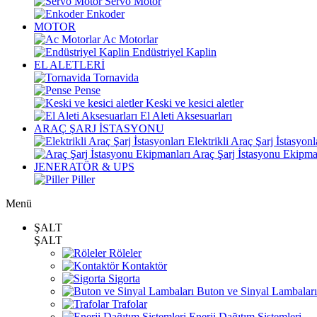
Servo Motor
Enkoder
MOTOR
Ac Motorlar
Endüstriyel Kaplin
EL ALETLERİ
Tornavida
Pense
Keski ve kesici aletler
El Aleti Aksesuarları
ARAÇ ŞARJ İSTASYONU
Elektrikli Araç Şarj İstasyonl
Araç Şarj İstasyonu Ekipma
JENERATÖR & UPS
Piller
Menü
ŞALT
ŞALT
Röleler
Kontaktör
Sigorta
Buton ve Sinyal Lambaları
Trafolar
Enerji Dağıtım Sistemleri