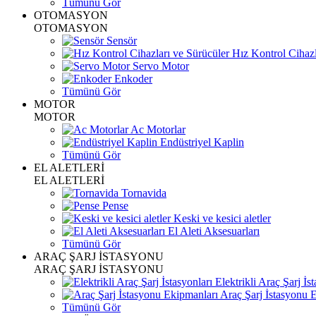
Tümünü Gör
OTOMASYON
OTOMASYON
Sensör
Hız Kontrol Cihazl
Servo Motor
Enkoder
Tümünü Gör
MOTOR
MOTOR
Ac Motorlar
Endüstriyel Kaplin
Tümünü Gör
EL ALETLERİ
EL ALETLERİ
Tornavida
Pense
Keski ve kesici aletler
El Aleti Aksesuarları
Tümünü Gör
ARAÇ ŞARJ İSTASYONU
ARAÇ ŞARJ İSTASYONU
Elektrikli Araç Şarj İst
Araç Şarj İstasyonu 
Tümünü Gör