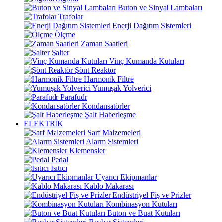
Buton ve Sinyal Lambaları
Trafolar
Enerji Dağıtım Sistemleri
Ölçme
Zaman Saatleri
Şalter
Vinç Kumanda Kutuları
Şönt Reaktör
Harmonik Filtre
Yumuşak Yolverici
Parafudr
Kondansatörler
Şalt Haberleşme
ELEKTRİK
Sarf Malzemeleri
Alarm Sistemleri
Klemensler
Pedal
Isıtıcı
Uyarıcı Ekipmanlar
Kablo Makarası
Endüstriyel Fiş ve Prizler
Kombinasyon Kutuları
Buton ve Buat Kutuları
Busbar Sistemleri