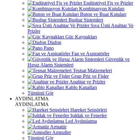
Endüstriyel Fiş ve Prizler
Kombinasyon Kutuları
Buton ve Buat Kutuları
Busbar Sistemleri
Sıva Üstü Anahtar Ve
Prizler
Güç Kaynakları
Diafon
Pano
Fan ve Aspiratörler
Güvenlik ve
Hırsız Alarm Sistemleri
Tesisat Malzemeleri
Grup Priz ve Fişler
Anahtar ve Prizler
Kablo Kanalları
Tümünü Gör
AYDINLATMA
AYDINLATMA
Hareket Sensörleri
Işıldak ve Fenerler
Led Aydınlatma
Armatür
Ampuller
Tümünü Gör