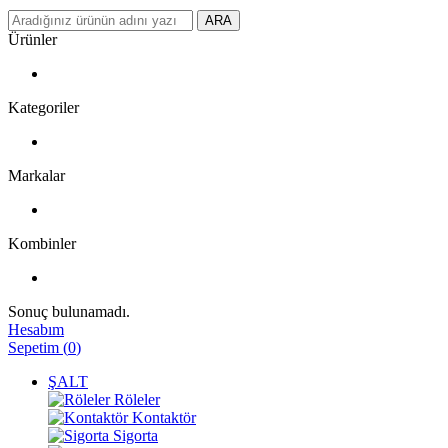
ARA
Ürünler
Kategoriler
Markalar
Kombinler
Sonuç bulunamadı.
Hesabım
Sepetim
(
0
)
ŞALT
Röleler
Kontaktör
Sigorta