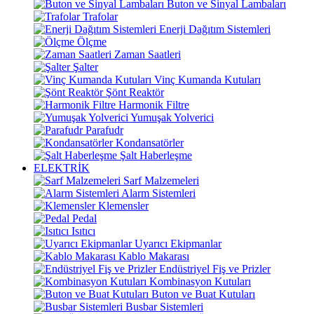
Buton ve Sinyal Lambaları
Trafolar
Enerji Dağıtım Sistemleri
Ölçme
Zaman Saatleri
Şalter
Vinç Kumanda Kutuları
Şönt Reaktör
Harmonik Filtre
Yumuşak Yolverici
Parafudr
Kondansatörler
Şalt Haberleşme
ELEKTRİK
Sarf Malzemeleri
Alarm Sistemleri
Klemensler
Pedal
Isıtıcı
Uyarıcı Ekipmanlar
Kablo Makarası
Endüstriyel Fiş ve Prizler
Kombinasyon Kutuları
Buton ve Buat Kutuları
Busbar Sistemleri