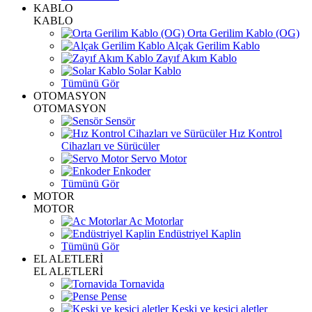
KABLO
KABLO
Orta Gerilim Kablo (OG)
Alçak Gerilim Kablo
Zayıf Akım Kablo
Solar Kablo
Tümünü Gör
OTOMASYON
OTOMASYON
Sensör
Hız Kontrol
Cihazları ve Sürücüler
Servo Motor
Enkoder
Tümünü Gör
MOTOR
MOTOR
Ac Motorlar
Endüstriyel Kaplin
Tümünü Gör
EL ALETLERİ
EL ALETLERİ
Tornavida
Pense
Keski ve kesici aletler