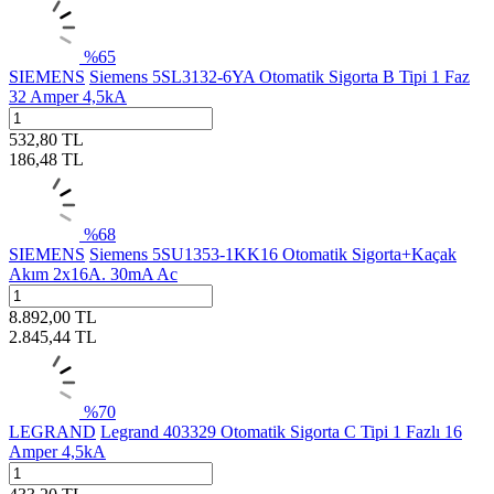
%
65
SIEMENS
Siemens 5SL3132-6YA Otomatik Sigorta B Tipi 1 Faz
32 Amper 4,5kA
532,80
TL
186,48
TL
%
68
SIEMENS
Siemens 5SU1353-1KK16 Otomatik Sigorta+Kaçak
Akım 2x16A. 30mA Ac
8.892,00
TL
2.845,44
TL
%
70
LEGRAND
Legrand 403329 Otomatik Sigorta C Tipi 1 Fazlı 16
Amper 4,5kA