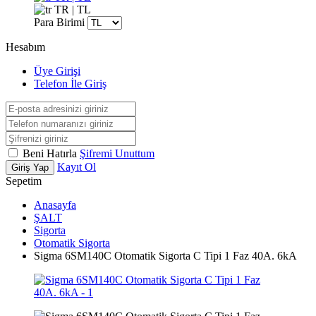
TR | TL
Para Birimi
Hesabım
Üye Girişi
Telefon İle Giriş
Beni Hatırla
Şifremi Unuttum
Kayıt Ol
Giriş Yap
Sepetim
Anasayfa
ŞALT
Sigorta
Otomatik Sigorta
Sigma 6SM140C Otomatik Sigorta C Tipi 1 Faz 40A. 6kA