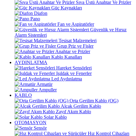
Sıva Üstü Anahtar Ve Prizler
Güç Kaynakları
Diafon
Pano
Fan ve Aspiratörler
Güvenlik ve Hırsız
Alarm Sistemleri
Tesisat Malzemeleri
Grup Priz ve Fişler
Anahtar ve Prizler
Kablo Kanalları
AYDINLATMA
Hareket Sensörleri
Işıldak ve Fenerler
Led Aydınlatma
Armatür
Ampuller
KABLO
Orta Gerilim Kablo (OG)
Alçak Gerilim Kablo
Zayıf Akım Kablo
Solar Kablo
OTOMASYON
Sensör
Hız Kontrol Cihazları