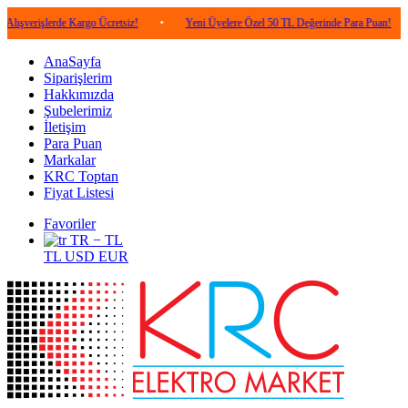
lerde Kargo Ücretsiz!
•
Yeni Üyelere Özel 50 TL Değerinde Para Puan!
•
5.0
AnaSayfa
Siparişlerim
Hakkımızda
Şubelerimiz
İletişim
Para Puan
Markalar
KRC Toptan
Fiyat Listesi
Favoriler
TR − TL
TL
USD
EUR