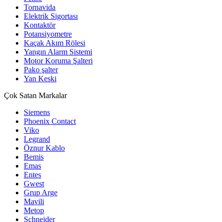
Tornavida
Elektrik Sigortası
Kontaktör
Potansiyometre
Kaçak Akım Rölesi
Yangın Alarm Sistemi
Motor Koruma Şalteri
Pako şalter
Yan Keski
Çok Satan Markalar
Siemens
Phoenix Contact
Viko
Legrand
Öznur Kablo
Bemis
Emas
Entes
Gwest
Grup Arge
Mavili
Metop
Schneider