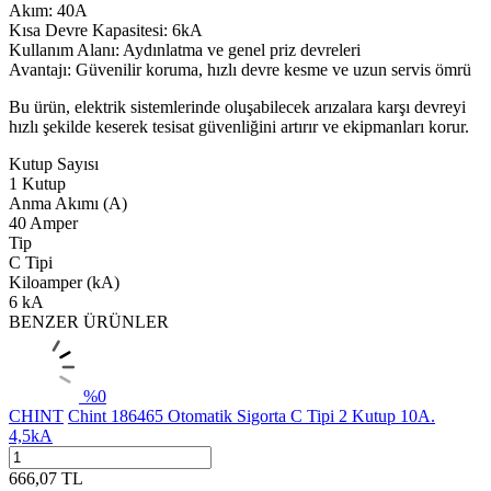
Akım: 40A
Kısa Devre Kapasitesi: 6kA
Kullanım Alanı: Aydınlatma ve genel priz devreleri
Avantajı: Güvenilir koruma, hızlı devre kesme ve uzun servis ömrü
Bu ürün, elektrik sistemlerinde oluşabilecek arızalara karşı devreyi
hızlı şekilde keserek tesisat güvenliğini artırır ve ekipmanları korur.
Kutup Sayısı
1 Kutup
Anma Akımı (A)
40 Amper
Tip
C Tipi
Kiloamper (kA)
6 kA
BENZER ÜRÜNLER
%
0
CHINT
Chint 186465 Otomatik Sigorta C Tipi 2 Kutup 10A.
4,5kA
666,07
TL