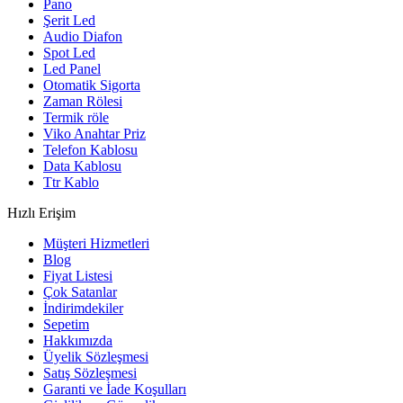
Pano
Şerit Led
Audio Diafon
Spot Led
Led Panel
Otomatik Sigorta
Zaman Rölesi
Termik röle
Viko Anahtar Priz
Telefon Kablosu
Data Kablosu
Ttr Kablo
Hızlı Erişim
Müşteri Hizmetleri
Blog
Fiyat Listesi
Çok Satanlar
İndirimdekiler
Sepetim
Hakkımızda
Üyelik Sözleşmesi
Satış Sözleşmesi
Garanti ve İade Koşulları