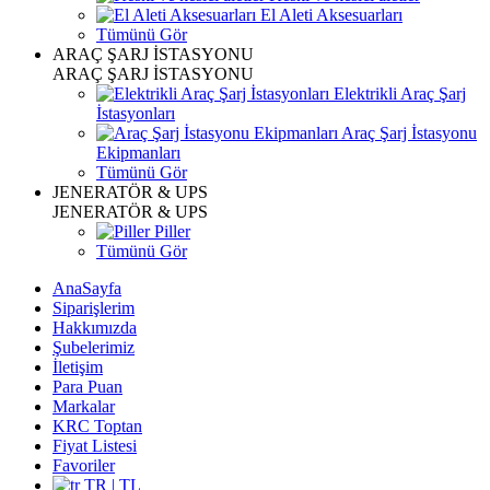
El Aleti Aksesuarları
Tümünü Gör
ARAÇ ŞARJ İSTASYONU
ARAÇ ŞARJ İSTASYONU
Elektrikli Araç Şarj
İstasyonları
Araç Şarj İstasyonu
Ekipmanları
Tümünü Gör
JENERATÖR & UPS
JENERATÖR & UPS
Piller
Tümünü Gör
AnaSayfa
Siparişlerim
Hakkımızda
Şubelerimiz
İletişim
Para Puan
Markalar
KRC Toptan
Fiyat Listesi
Favoriler
TR | TL