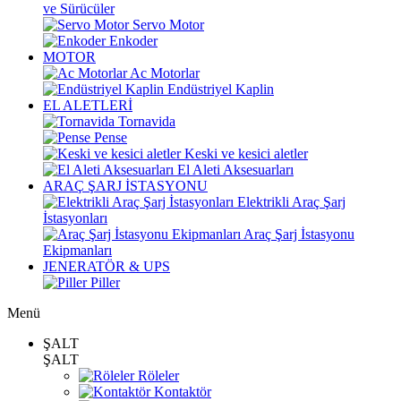
ve Sürücüler
Servo Motor
Enkoder
MOTOR
Ac Motorlar
Endüstriyel Kaplin
EL ALETLERİ
Tornavida
Pense
Keski ve kesici aletler
El Aleti Aksesuarları
ARAÇ ŞARJ İSTASYONU
Elektrikli Araç Şarj
İstasyonları
Araç Şarj İstasyonu
Ekipmanları
JENERATÖR & UPS
Piller
Menü
ŞALT
ŞALT
Röleler
Kontaktör