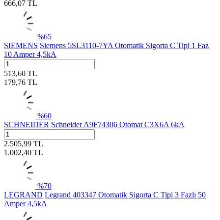
666,07
TL
%
65
SIEMENS
Siemens 5SL3110-7YA Otomatik Sigorta C Tipi 1 Faz
10 Amper 4,5kA
513,60
TL
179,76
TL
%
60
SCHNEIDER
Schneider A9F74306 Otomat C3X6A 6kA
2.505,99
TL
1.002,40
TL
%
70
LEGRAND
Legrand 403347 Otomatik Sigorta C Tipi 3 Fazlı 50
Amper 4,5kA