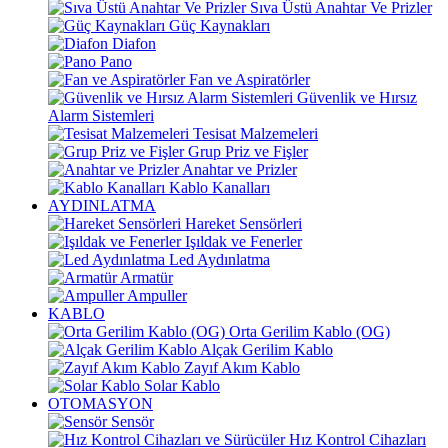
Sıva Üstü Anahtar Ve Prizler
Güç Kaynakları
Diafon
Pano
Fan ve Aspiratörler
Güvenlik ve Hırsız
Alarm Sistemleri
Tesisat Malzemeleri
Grup Priz ve Fişler
Anahtar ve Prizler
Kablo Kanalları
AYDINLATMA
Hareket Sensörleri
Işıldak ve Fenerler
Led Aydınlatma
Armatür
Ampuller
KABLO
Orta Gerilim Kablo (OG)
Alçak Gerilim Kablo
Zayıf Akım Kablo
Solar Kablo
OTOMASYON
Sensör
Hız Kontrol Cihazları