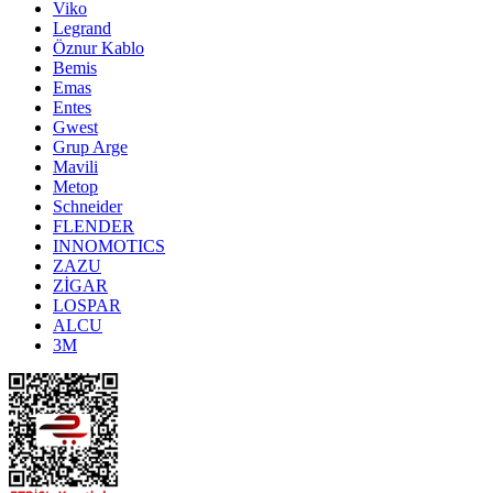
Viko
Legrand
Öznur Kablo
Bemis
Emas
Entes
Gwest
Grup Arge
Mavili
Metop
Schneider
FLENDER
INNOMOTICS
ZAZU
ZİGAR
LOSPAR
ALCU
3M