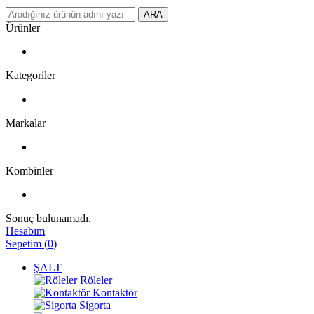
ARA
Ürünler
Kategoriler
Markalar
Kombinler
Sonuç bulunamadı.
Hesabım
Sepetim
(
0
)
ŞALT
Röleler
Kontaktör
Sigorta