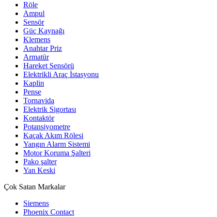
Röle
Ampul
Sensör
Güç Kaynağı
Klemens
Anahtar Priz
Armatür
Hareket Sensörü
Elektrikli Araç İstasyonu
Kaplin
Pense
Tornavida
Elektrik Sigortası
Kontaktör
Potansiyometre
Kaçak Akım Rölesi
Yangın Alarm Sistemi
Motor Koruma Şalteri
Pako şalter
Yan Keski
Çok Satan Markalar
Siemens
Phoenix Contact