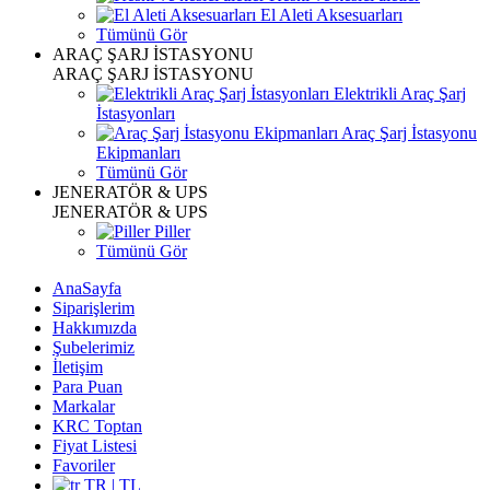
El Aleti Aksesuarları
Tümünü Gör
ARAÇ ŞARJ İSTASYONU
ARAÇ ŞARJ İSTASYONU
Elektrikli Araç Şarj
İstasyonları
Araç Şarj İstasyonu
Ekipmanları
Tümünü Gör
JENERATÖR & UPS
JENERATÖR & UPS
Piller
Tümünü Gör
AnaSayfa
Siparişlerim
Hakkımızda
Şubelerimiz
İletişim
Para Puan
Markalar
KRC Toptan
Fiyat Listesi
Favoriler
TR | TL