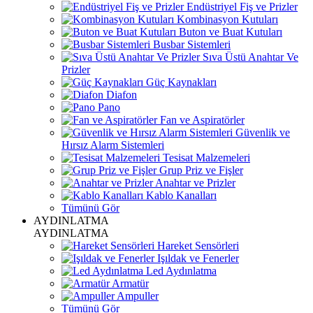
Endüstriyel Fiş ve Prizler
Kombinasyon Kutuları
Buton ve Buat Kutuları
Busbar Sistemleri
Sıva Üstü Anahtar Ve
Prizler
Güç Kaynakları
Diafon
Pano
Fan ve Aspiratörler
Güvenlik ve
Hırsız Alarm Sistemleri
Tesisat Malzemeleri
Grup Priz ve Fişler
Anahtar ve Prizler
Kablo Kanalları
Tümünü Gör
AYDINLATMA
AYDINLATMA
Hareket Sensörleri
Işıldak ve Fenerler
Led Aydınlatma
Armatür
Ampuller
Tümünü Gör