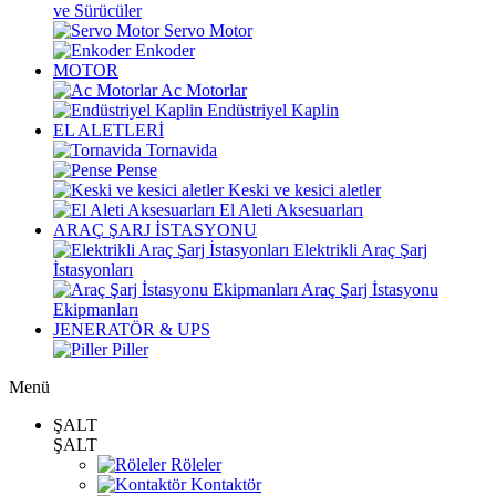
ve Sürücüler
Servo Motor
Enkoder
MOTOR
Ac Motorlar
Endüstriyel Kaplin
EL ALETLERİ
Tornavida
Pense
Keski ve kesici aletler
El Aleti Aksesuarları
ARAÇ ŞARJ İSTASYONU
Elektrikli Araç Şarj
İstasyonları
Araç Şarj İstasyonu
Ekipmanları
JENERATÖR & UPS
Piller
Menü
ŞALT
ŞALT
Röleler
Kontaktör