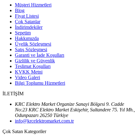
Müşteri Hizmetleri
Blog
Fiyat Listesi
Çok Satanlar
İndirimdekiler
Sepetim
Hakkımızda
Üyelik Sözleşmesi
Satış Sözleşmesi
Garanti ve İade Koşulları
Gizlilik ve Güvenlik
Teslimat Koşulları
KVKK Metni
Video Galeri
Bilgi Toplumu Hizmetleri
İLETİŞİM
KRC Elektro Market Organize Sanayi Bölgesi 9. Cadde
No:23 KRC Elektro Market Eskişehir, Sultandere 75. Yıl Mh.,
Odunpazarı 26250 Türkiye
info@krcelektromarket.com.tr
Çok Satan Kategoriler