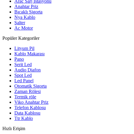
Araç Şarj İstasyonu
Anahtar Priz
Bıçaklı Sigorta
Nya Kablo
Şalter
Ac Motor
Popüler Kategoriler
Lityum Pil
Kablo Makarası
Pano
Şerit Led
Audio Diafon
Spot Led
Led Panel
Otomatik Sigorta
Zaman Rölesi
Termik röle
Viko Anahtar Priz
Telefon Kablosu
Data Kablosu
Ttr Kablo
Hızlı Erişim