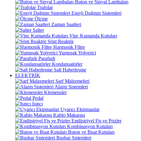
Buton ve Sinyal Lambaları
Trafolar
Enerji Dağıtım Sistemleri
Ölçme
Zaman Saatleri
Şalter
Vinç Kumanda Kutuları
Şönt Reaktör
Harmonik Filtre
Yumuşak Yolverici
Parafudr
Kondansatörler
Şalt Haberleşme
ELEKTRİK
Sarf Malzemeleri
Alarm Sistemleri
Klemensler
Pedal
Isıtıcı
Uyarıcı Ekipmanlar
Kablo Makarası
Endüstriyel Fiş ve Prizler
Kombinasyon Kutuları
Buton ve Buat Kutuları
Busbar Sistemleri