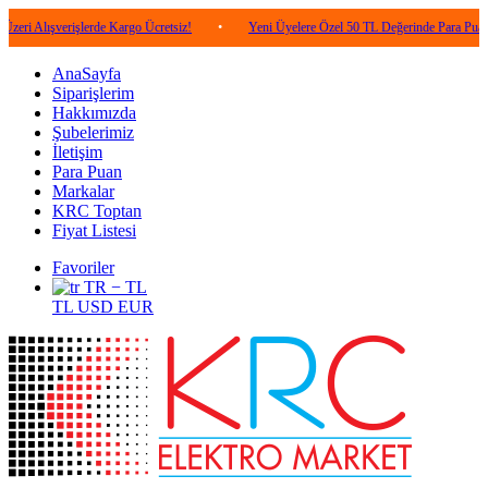
verişlerde Kargo Ücretsiz!
•
Yeni Üyelere Özel 50 TL Değerinde Para Puan!
•
AnaSayfa
Siparişlerim
Hakkımızda
Şubelerimiz
İletişim
Para Puan
Markalar
KRC Toptan
Fiyat Listesi
Favoriler
TR − TL
TL
USD
EUR