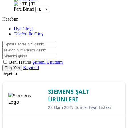
TR | TL
Para Birimi
Hesabım
Üye Girişi
Telefon İle Giriş
Beni Hatırla
Şifremi Unuttum
Kayıt Ol
Giriş Yap
Sepetim
SIEMENS ŞALT
ÜRÜNLERI
28 Ekim 2025 Güncel Fiyat Listesi