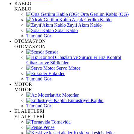
KABLO
KABLO
Orta Gerilim Kablo (OG)
Alçak Gerilim Kablo
Zayıf Akım Kablo
Solar Kablo
Tümünü Gör
OTOMASYON
OTOMASYON
Sensör
Hız Kontrol
Cihazları ve Sürücüler
Servo Motor
Enkoder
Tümünü Gör
MOTOR
MOTOR
Ac Motorlar
Endüstriyel Kaplin
Tümünü Gör
EL ALETLERİ
EL ALETLERİ
Tornavida
Pense
Keski ve kesici aletler