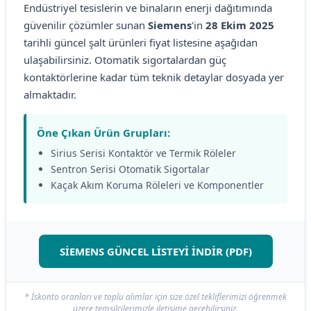
Endüstriyel tesislerin ve binaların enerji dağıtımında
güvenilir çözümler sunan
Siemens
'in
28 Ekim 2025
tarihli güncel şalt ürünleri fiyat listesine aşağıdan
ulaşabilirsiniz. Otomatik sigortalardan güç
kontaktörlerine kadar tüm teknik detaylar dosyada yer
almaktadır.
Öne Çıkan Ürün Grupları:
Sirius Serisi Kontaktör ve Termik Röleler
Sentron Serisi Otomatik Sigortalar
Kaçak Akım Koruma Röleleri ve Komponentler
SİEMENS GÜNCEL LİSTEYİ İNDİR (PDF)
* İskonto oranları ve toplu alımlar için size özel tekliflerimizi öğrenmek
üzere temsilcilerimizle iletişime geçebilirsiniz.