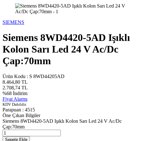
SIEMENS
Siemens 8WD4420-5AD Işıklı
Kolon Sarı Led 24 V Ac/Dc
Çap:70mm
Ürün Kodu :
S 8WD44205AD
8.464,80
TL
2.708,74
TL
%
68
İndirim
Fiyat Alarmı
KDV Dahildir.
Parapuan :
4515
Öne Çıkan Bilgiler
Siemens 8WD4420-5AD Işıklı Kolon Sarı Led 24 V Ac/Dc
Çap:70mm
Sepete Ekle