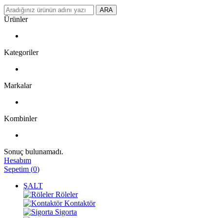
ARA
Ürünler
Kategoriler
Markalar
Kombinler
Sonuç bulunamadı.
Hesabım
Sepetim
(
0
)
ŞALT
Röleler
Kontaktör
Sigorta