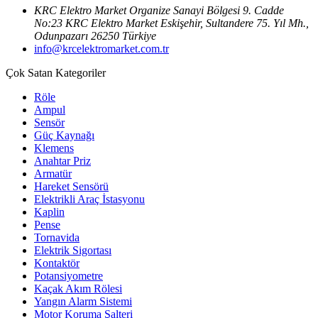
KRC Elektro Market Organize Sanayi Bölgesi 9. Cadde
No:23 KRC Elektro Market Eskişehir, Sultandere 75. Yıl Mh.,
Odunpazarı 26250 Türkiye
info@krcelektromarket.com.tr
Çok Satan Kategoriler
Röle
Ampul
Sensör
Güç Kaynağı
Klemens
Anahtar Priz
Armatür
Hareket Sensörü
Elektrikli Araç İstasyonu
Kaplin
Pense
Tornavida
Elektrik Sigortası
Kontaktör
Potansiyometre
Kaçak Akım Rölesi
Yangın Alarm Sistemi
Motor Koruma Şalteri