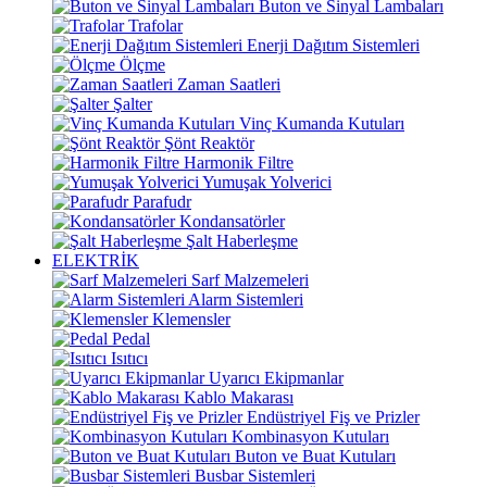
Buton ve Sinyal Lambaları
Trafolar
Enerji Dağıtım Sistemleri
Ölçme
Zaman Saatleri
Şalter
Vinç Kumanda Kutuları
Şönt Reaktör
Harmonik Filtre
Yumuşak Yolverici
Parafudr
Kondansatörler
Şalt Haberleşme
ELEKTRİK
Sarf Malzemeleri
Alarm Sistemleri
Klemensler
Pedal
Isıtıcı
Uyarıcı Ekipmanlar
Kablo Makarası
Endüstriyel Fiş ve Prizler
Kombinasyon Kutuları
Buton ve Buat Kutuları
Busbar Sistemleri