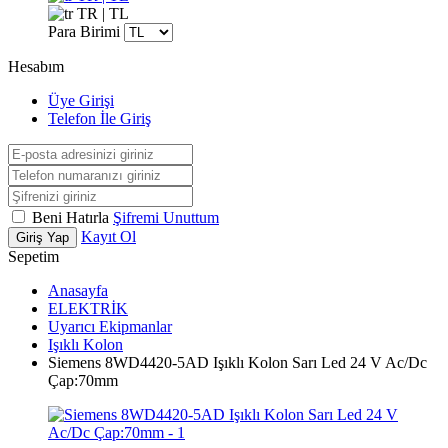
TR | TL
Para Birimi
Hesabım
Üye Girişi
Telefon İle Giriş
Beni Hatırla
Şifremi Unuttum
Kayıt Ol
Giriş Yap
Sepetim
Anasayfa
ELEKTRİK
Uyarıcı Ekipmanlar
Işıklı Kolon
Siemens 8WD4420-5AD Işıklı Kolon Sarı Led 24 V Ac/Dc
Çap:70mm