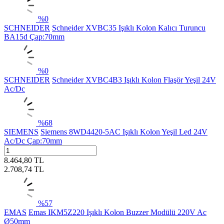
%
0
SCHNEIDER
Schneider XVBC35 Işıklı Kolon Kalıcı Turuncu
BA15d Çap:70mm
%
0
SCHNEIDER
Schneider XVBC4B3 Işıklı Kolon Flaşör Yeşil 24V
Ac/Dc
%
68
SIEMENS
Siemens 8WD4420-5AC Işıklı Kolon Yeşil Led 24V
Ac/Dc Çap:70mm
8.464,80
TL
2.708,74
TL
%
57
EMAS
Emas IKM5Z220 Işıklı Kolon Buzzer Modülü 220V Ac
Ø50mm