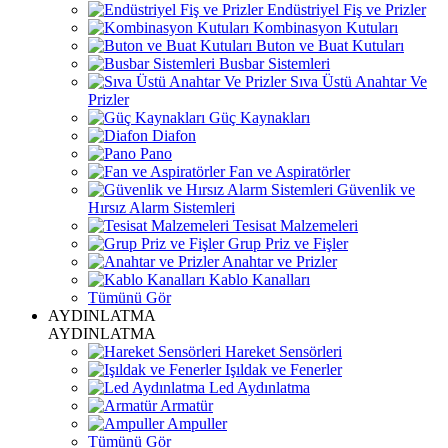
Endüstriyel Fiş ve Prizler
Kombinasyon Kutuları
Buton ve Buat Kutuları
Busbar Sistemleri
Sıva Üstü Anahtar Ve
Prizler
Güç Kaynakları
Diafon
Pano
Fan ve Aspiratörler
Güvenlik ve
Hırsız Alarm Sistemleri
Tesisat Malzemeleri
Grup Priz ve Fişler
Anahtar ve Prizler
Kablo Kanalları
Tümünü Gör
AYDINLATMA
AYDINLATMA
Hareket Sensörleri
Işıldak ve Fenerler
Led Aydınlatma
Armatür
Ampuller
Tümünü Gör