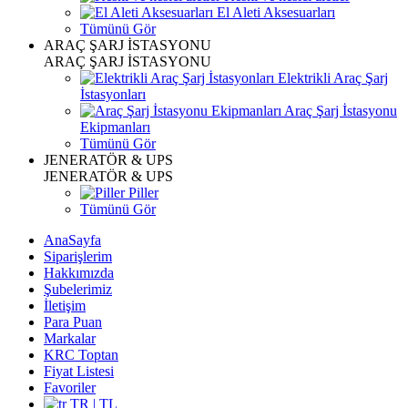
El Aleti Aksesuarları
Tümünü Gör
ARAÇ ŞARJ İSTASYONU
ARAÇ ŞARJ İSTASYONU
Elektrikli Araç Şarj
İstasyonları
Araç Şarj İstasyonu
Ekipmanları
Tümünü Gör
JENERATÖR & UPS
JENERATÖR & UPS
Piller
Tümünü Gör
AnaSayfa
Siparişlerim
Hakkımızda
Şubelerimiz
İletişim
Para Puan
Markalar
KRC Toptan
Fiyat Listesi
Favoriler
TR | TL