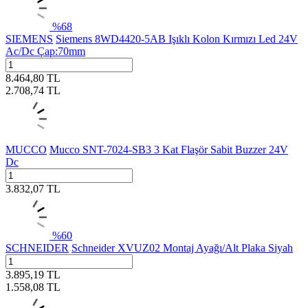
%
68
SIEMENS
Siemens 8WD4420-5AB Işıklı Kolon Kırmızı Led 24V
Ac/Dc Çap:70mm
8.464,80
TL
2.708,74
TL
MUCCO
Mucco SNT-7024-SB3 3 Kat Flaşör Sabit Buzzer 24V
Dc
3.832,07
TL
%
60
SCHNEIDER
Schneider XVUZ02 Montaj Ayağı/Alt Plaka Siyah
3.895,19
TL
1.558,08
TL