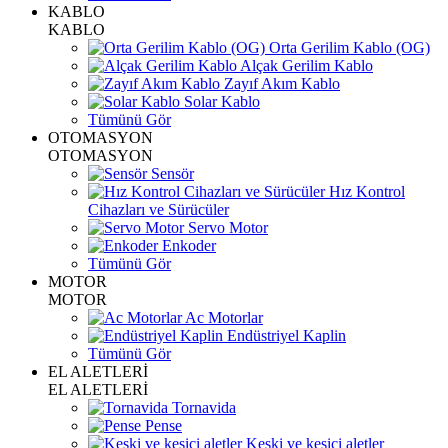
KABLO
KABLO
Orta Gerilim Kablo (OG)
Alçak Gerilim Kablo
Zayıf Akım Kablo
Solar Kablo
Tümünü Gör
OTOMASYON
OTOMASYON
Sensör
Hız Kontrol
Cihazları ve Sürücüler
Servo Motor
Enkoder
Tümünü Gör
MOTOR
MOTOR
Ac Motorlar
Endüstriyel Kaplin
Tümünü Gör
EL ALETLERİ
EL ALETLERİ
Tornavida
Pense
Keski ve kesici aletler