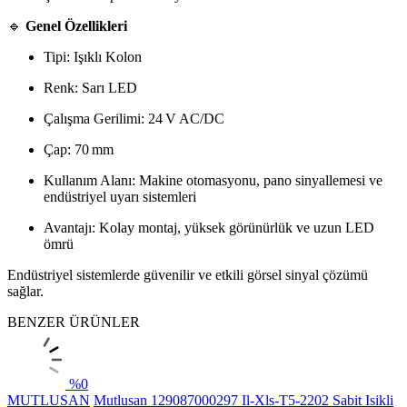
🔹
Genel Özellikleri
Tipi: Işıklı Kolon
Renk: Sarı LED
Çalışma Gerilimi: 24 V AC/DC
Çap: 70 mm
Kullanım Alanı: Makine otomasyonu, pano sinyallemesi ve
endüstriyel uyarı sistemleri
Avantajı: Kolay montaj, yüksek görünürlük ve uzun LED
ömrü
Endüstriyel sistemlerde güvenilir ve etkili görsel sinyal çözümü
sağlar.
BENZER ÜRÜNLER
%
0
MUTLUSAN
Mutlusan 129087000297 Il-Xls-T5-2202 Sabit Isikli