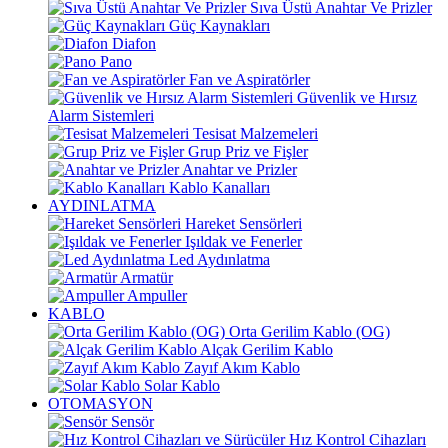
Sıva Üstü Anahtar Ve Prizler
Güç Kaynakları
Diafon
Pano
Fan ve Aspiratörler
Güvenlik ve Hırsız
Alarm Sistemleri
Tesisat Malzemeleri
Grup Priz ve Fişler
Anahtar ve Prizler
Kablo Kanalları
AYDINLATMA
Hareket Sensörleri
Işıldak ve Fenerler
Led Aydınlatma
Armatür
Ampuller
KABLO
Orta Gerilim Kablo (OG)
Alçak Gerilim Kablo
Zayıf Akım Kablo
Solar Kablo
OTOMASYON
Sensör
Hız Kontrol Cihazları