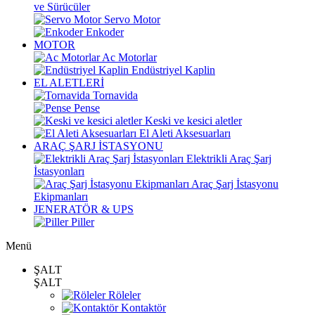
ve Sürücüler
Servo Motor
Enkoder
MOTOR
Ac Motorlar
Endüstriyel Kaplin
EL ALETLERİ
Tornavida
Pense
Keski ve kesici aletler
El Aleti Aksesuarları
ARAÇ ŞARJ İSTASYONU
Elektrikli Araç Şarj
İstasyonları
Araç Şarj İstasyonu
Ekipmanları
JENERATÖR & UPS
Piller
Menü
ŞALT
ŞALT
Röleler
Kontaktör