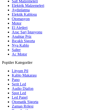
Şalt Malzemeleri
Elektrik Malzemeleri
Aydınlatma
Elektik Kablosu
Otomasyon
Motor
El Aletleri
Araç Şarj İstasyonu
Anahtar Priz
Bıçaklı Sigorta
Nya Kablo
Şalter
Ac Motor
Popüler Kategoriler
Lityum Pil
Kablo Makarası
Pano
Şerit Led
Audio Diafon
Spot Led
Led Panel
Otomatik Sigorta
Zaman Rölesi