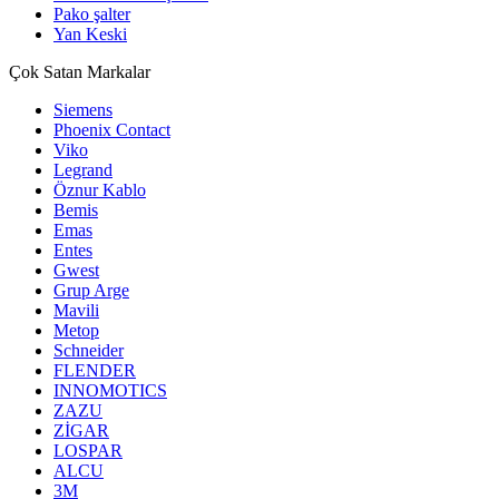
Pako şalter
Yan Keski
Çok Satan Markalar
Siemens
Phoenix Contact
Viko
Legrand
Öznur Kablo
Bemis
Emas
Entes
Gwest
Grup Arge
Mavili
Metop
Schneider
FLENDER
INNOMOTICS
ZAZU
ZİGAR
LOSPAR
ALCU
3M