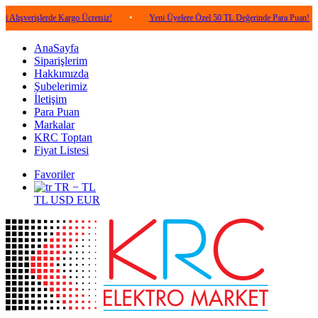
şlerde Kargo Ücretsiz!
•
Yeni Üyelere Özel 50 TL Değerinde Para Puan!
•
5.
AnaSayfa
Siparişlerim
Hakkımızda
Şubelerimiz
İletişim
Para Puan
Markalar
KRC Toptan
Fiyat Listesi
Favoriler
TR − TL
TL
USD
EUR