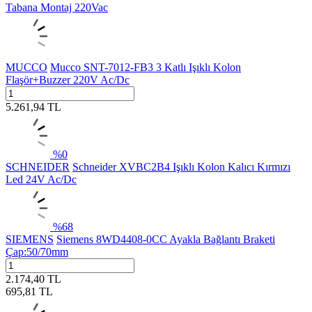
Tabana Montaj 220Vac
MUCCO
Mucco SNT-7012-FB3 3 Katlı Işıklı Kolon
Flaşör+Buzzer 220V Ac/Dc
5.261,94
TL
%
0
SCHNEIDER
Schneider XVBC2B4 Işıklı Kolon Kalıcı Kırmızı
Led 24V Ac/Dc
%
68
SIEMENS
Siemens 8WD4408-0CC Ayakla Bağlantı Braketi
Çap:50/70mm
2.174,40
TL
695,81
TL