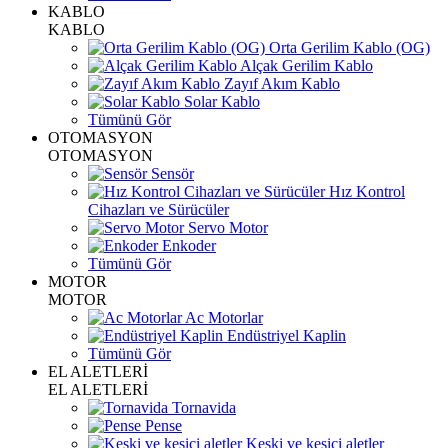
KABLO
KABLO
Orta Gerilim Kablo (OG)
Alçak Gerilim Kablo
Zayıf Akım Kablo
Solar Kablo
Tümünü Gör
OTOMASYON
OTOMASYON
Sensör
Hız Kontrol
Cihazları ve Sürücüler
Servo Motor
Enkoder
Tümünü Gör
MOTOR
MOTOR
Ac Motorlar
Endüstriyel Kaplin
Tümünü Gör
EL ALETLERİ
EL ALETLERİ
Tornavida
Pense
Keski ve kesici aletler