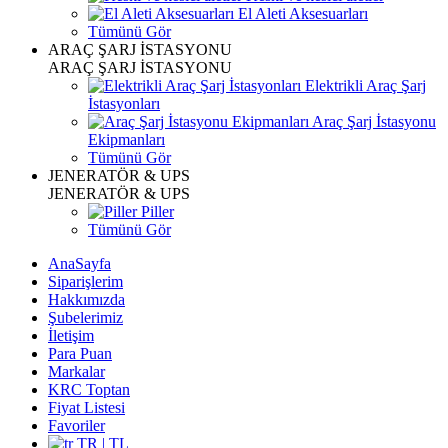
El Aleti Aksesuarları
Tümünü Gör
ARAÇ ŞARJ İSTASYONU
ARAÇ ŞARJ İSTASYONU
Elektrikli Araç Şarj
İstasyonları
Araç Şarj İstasyonu
Ekipmanları
Tümünü Gör
JENERATÖR & UPS
JENERATÖR & UPS
Piller
Tümünü Gör
AnaSayfa
Siparişlerim
Hakkımızda
Şubelerimiz
İletişim
Para Puan
Markalar
KRC Toptan
Fiyat Listesi
Favoriler
TR | TL