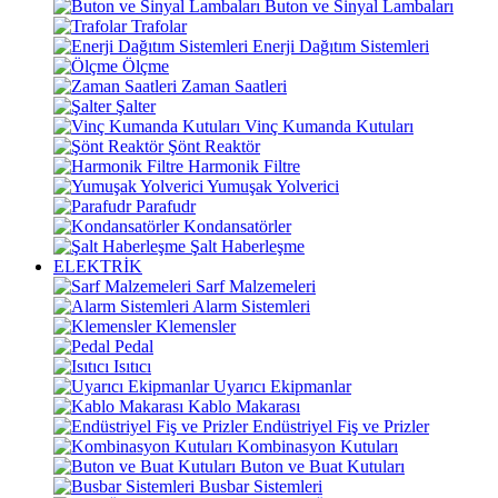
Buton ve Sinyal Lambaları
Trafolar
Enerji Dağıtım Sistemleri
Ölçme
Zaman Saatleri
Şalter
Vinç Kumanda Kutuları
Şönt Reaktör
Harmonik Filtre
Yumuşak Yolverici
Parafudr
Kondansatörler
Şalt Haberleşme
ELEKTRİK
Sarf Malzemeleri
Alarm Sistemleri
Klemensler
Pedal
Isıtıcı
Uyarıcı Ekipmanlar
Kablo Makarası
Endüstriyel Fiş ve Prizler
Kombinasyon Kutuları
Buton ve Buat Kutuları
Busbar Sistemleri