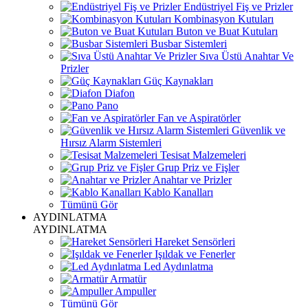
Endüstriyel Fiş ve Prizler
Kombinasyon Kutuları
Buton ve Buat Kutuları
Busbar Sistemleri
Sıva Üstü Anahtar Ve
Prizler
Güç Kaynakları
Diafon
Pano
Fan ve Aspiratörler
Güvenlik ve
Hırsız Alarm Sistemleri
Tesisat Malzemeleri
Grup Priz ve Fişler
Anahtar ve Prizler
Kablo Kanalları
Tümünü Gör
AYDINLATMA
AYDINLATMA
Hareket Sensörleri
Işıldak ve Fenerler
Led Aydınlatma
Armatür
Ampuller
Tümünü Gör