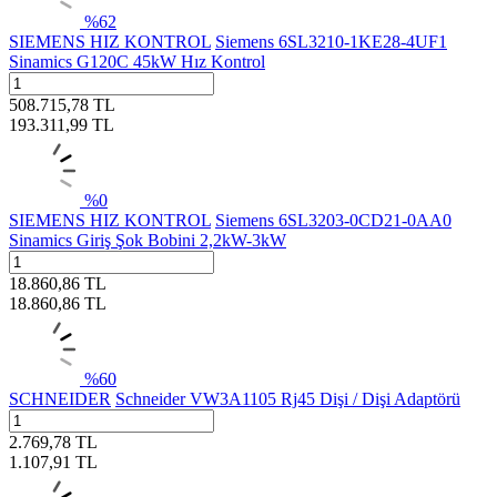
%
62
SIEMENS HIZ KONTROL
Siemens 6SL3210-1KE28-4UF1
Sinamics G120C 45kW Hız Kontrol
508.715,78
TL
193.311,99
TL
%
0
SIEMENS HIZ KONTROL
Siemens 6SL3203-0CD21-0AA0
Sinamics Giriş Şok Bobini 2,2kW-3kW
18.860,86
TL
18.860,86
TL
%
60
SCHNEIDER
Schneider VW3A1105 Rj45 Dişi / Dişi Adaptörü
2.769,78
TL
1.107,91
TL