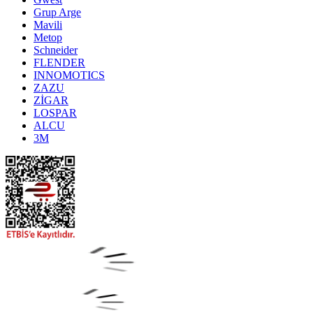
Grup Arge
Mavili
Metop
Schneider
FLENDER
INNOMOTICS
ZAZU
ZİGAR
LOSPAR
ALCU
3M