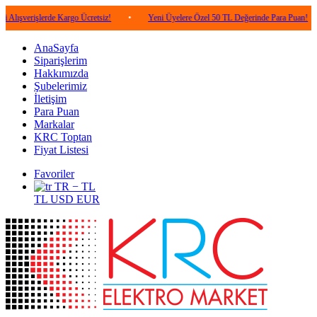
şlerde Kargo Ücretsiz!
•
Yeni Üyelere Özel 50 TL Değerinde Para Puan!
•
5.
AnaSayfa
Siparişlerim
Hakkımızda
Şubelerimiz
İletişim
Para Puan
Markalar
KRC Toptan
Fiyat Listesi
Favoriler
TR − TL
TL
USD
EUR