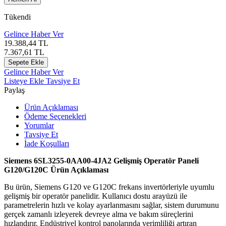
Tükendi
Gelince Haber Ver
19.388,44
TL
7.367,61
TL
Sepete Ekle
Gelince Haber Ver
Listeye Ekle
Tavsiye Et
Paylaş
Ürün Açıklaması
Ödeme Seçenekleri
Yorumlar
Tavsiye Et
İade Koşulları
Siemens 6SL3255‑0AA00‑4JA2 Gelişmiş Operatör Paneli
G120/G120C Ürün Açıklaması
Bu ürün, Siemens G120 ve G120C frekans invertörleriyle uyumlu
gelişmiş bir operatör panelidir. Kullanıcı dostu arayüzü ile
parametrelerin hızlı ve kolay ayarlanmasını sağlar, sistem durumunu
gerçek zamanlı izleyerek devreye alma ve bakım süreçlerini
hızlandırır. Endüstriyel kontrol panolarında verimliliği artıran