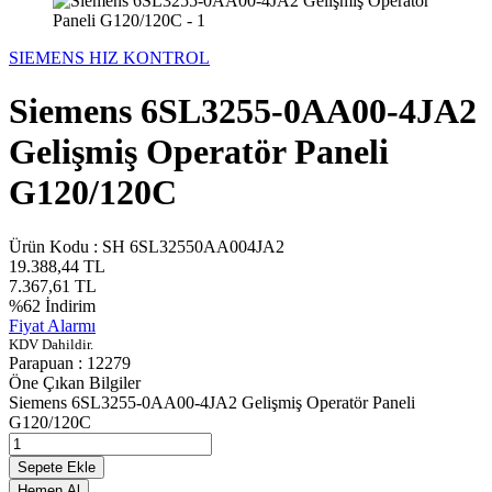
SIEMENS HIZ KONTROL
Siemens 6SL3255-0AA00-4JA2
Gelişmiş Operatör Paneli
G120/120C
Ürün Kodu :
SH 6SL32550AA004JA2
19.388,44
TL
7.367,61
TL
%
62
İndirim
Fiyat Alarmı
KDV Dahildir.
Parapuan :
12279
Öne Çıkan Bilgiler
Siemens 6SL3255-0AA00-4JA2 Gelişmiş Operatör Paneli
G120/120C
Sepete Ekle
Hemen Al