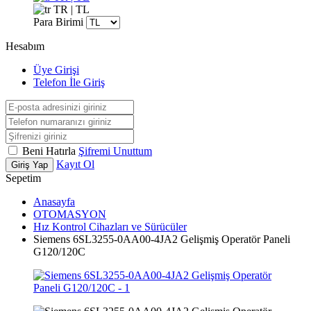
TR | TL
Para Birimi
Hesabım
Üye Girişi
Telefon İle Giriş
Beni Hatırla
Şifremi Unuttum
Kayıt Ol
Giriş Yap
Sepetim
Anasayfa
OTOMASYON
Hız Kontrol Cihazları ve Sürücüler
Siemens 6SL3255-0AA00-4JA2 Gelişmiş Operatör Paneli
G120/120C