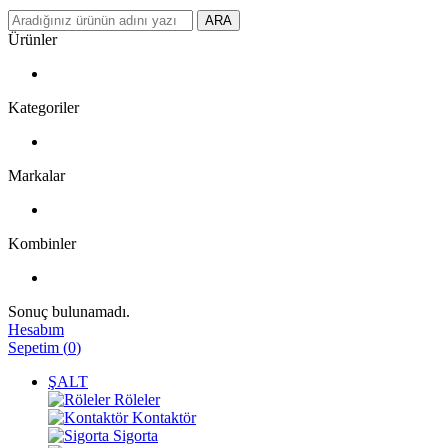
ARA
Ürünler
Kategoriler
Markalar
Kombinler
Sonuç bulunamadı.
Hesabım
Sepetim
(
0
)
ŞALT
Röleler
Kontaktör
Sigorta