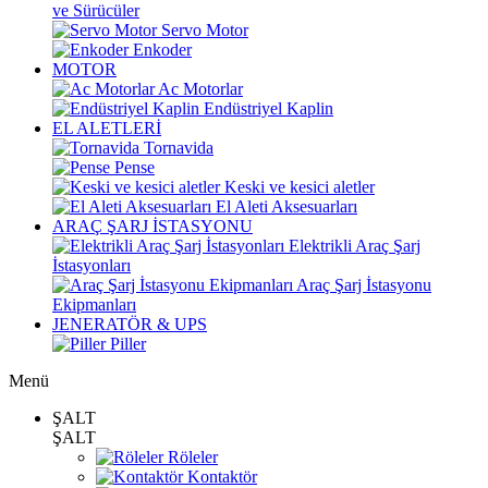
ve Sürücüler
Servo Motor
Enkoder
MOTOR
Ac Motorlar
Endüstriyel Kaplin
EL ALETLERİ
Tornavida
Pense
Keski ve kesici aletler
El Aleti Aksesuarları
ARAÇ ŞARJ İSTASYONU
Elektrikli Araç Şarj
İstasyonları
Araç Şarj İstasyonu
Ekipmanları
JENERATÖR & UPS
Piller
Menü
ŞALT
ŞALT
Röleler
Kontaktör