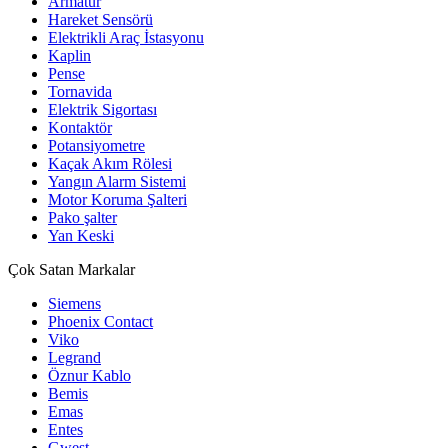
Armatür
Hareket Sensörü
Elektrikli Araç İstasyonu
Kaplin
Pense
Tornavida
Elektrik Sigortası
Kontaktör
Potansiyometre
Kaçak Akım Rölesi
Yangın Alarm Sistemi
Motor Koruma Şalteri
Pako şalter
Yan Keski
Çok Satan Markalar
Siemens
Phoenix Contact
Viko
Legrand
Öznur Kablo
Bemis
Emas
Entes
Gwest