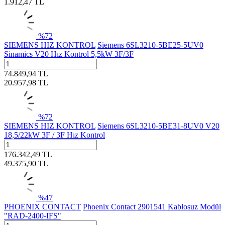
1.912,47
TL
%
72
SIEMENS HIZ KONTROL
Siemens 6SL3210-5BE25-5UV0
Sinamics V20 Hız Kontrol 5,5kW 3F/3F
74.849,94
TL
20.957,98
TL
%
72
SIEMENS HIZ KONTROL
Siemens 6SL3210-5BE31-8UV0 V20
18,5/22kW 3F / 3F Hız Kontrol
176.342,49
TL
49.375,90
TL
%
47
PHOENIX CONTACT
Phoenix Contact 2901541 Kablosuz Modül
"RAD-2400-IFS"