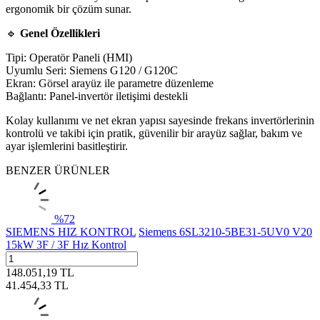
ergonomik bir çözüm sunar.
🔹
Genel Özellikleri
Tipi: Operatör Paneli (HMI)
Uyumlu Seri: Siemens G120 / G120C
Ekran: Görsel arayüz ile parametre düzenleme
Bağlantı: Panel‑invertör iletişimi destekli
Kolay kullanımı ve net ekran yapısı sayesinde frekans invertörlerinin
kontrolü ve takibi için pratik, güvenilir bir arayüz sağlar, bakım ve
ayar işlemlerini basitleştirir.
BENZER ÜRÜNLER
%
72
SIEMENS HIZ KONTROL
Siemens 6SL3210-5BE31-5UV0 V20
15kW 3F / 3F Hız Kontrol
148.051,19
TL
41.454,33
TL