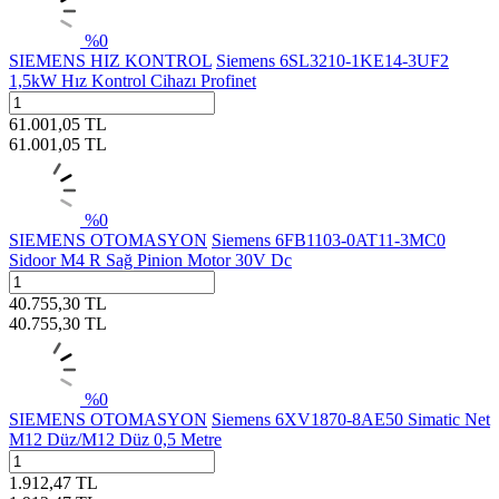
%
0
SIEMENS HIZ KONTROL
Siemens 6SL3210-1KE14-3UF2
1,5kW Hız Kontrol Cihazı Profinet
61.001,05
TL
61.001,05
TL
%
0
SIEMENS OTOMASYON
Siemens 6FB1103-0AT11-3MC0
Sidoor M4 R Sağ Pinion Motor 30V Dc
40.755,30
TL
40.755,30
TL
%
0
SIEMENS OTOMASYON
Siemens 6XV1870-8AE50 Simatic Net
M12 Düz/M12 Düz 0,5 Metre
1.912,47
TL