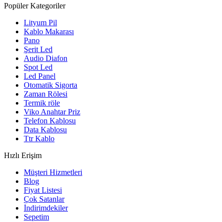
Popüler Kategoriler
Lityum Pil
Kablo Makarası
Pano
Şerit Led
Audio Diafon
Spot Led
Led Panel
Otomatik Sigorta
Zaman Rölesi
Termik röle
Viko Anahtar Priz
Telefon Kablosu
Data Kablosu
Ttr Kablo
Hızlı Erişim
Müşteri Hizmetleri
Blog
Fiyat Listesi
Çok Satanlar
İndirimdekiler
Sepetim