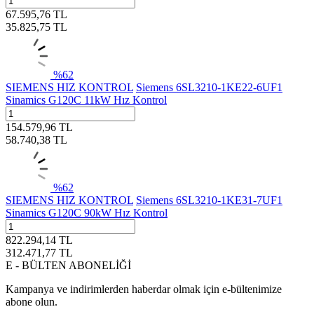
67.595,76
TL
35.825,75
TL
%
62
SIEMENS HIZ KONTROL
Siemens 6SL3210-1KE22-6UF1
Sinamics G120C 11kW Hız Kontrol
154.579,96
TL
58.740,38
TL
%
62
SIEMENS HIZ KONTROL
Siemens 6SL3210-1KE31-7UF1
Sinamics G120C 90kW Hız Kontrol
822.294,14
TL
312.471,77
TL
E - BÜLTEN ABONELİĞİ
Kampanya ve indirimlerden haberdar olmak için e-bültenimize
abone olun.