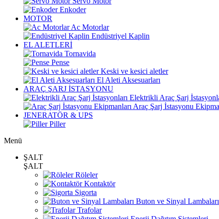
Servo Motor
Enkoder
MOTOR
Ac Motorlar
Endüstriyel Kaplin
EL ALETLERİ
Tornavida
Pense
Keski ve kesici aletler
El Aleti Aksesuarları
ARAÇ ŞARJ İSTASYONU
Elektrikli Araç Şarj İstasyonl
Araç Şarj İstasyonu Ekipma
JENERATÖR & UPS
Piller
Menü
ŞALT
ŞALT
Röleler
Kontaktör
Sigorta
Buton ve Sinyal Lambaları
Trafolar
Enerji Dağıtım Sistemleri