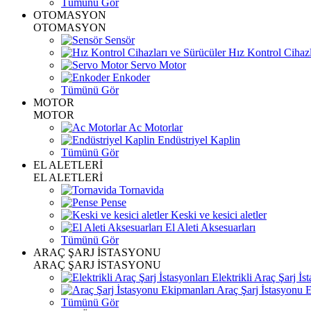
Tümünü Gör
OTOMASYON
OTOMASYON
Sensör
Hız Kontrol Cihazl
Servo Motor
Enkoder
Tümünü Gör
MOTOR
MOTOR
Ac Motorlar
Endüstriyel Kaplin
Tümünü Gör
EL ALETLERİ
EL ALETLERİ
Tornavida
Pense
Keski ve kesici aletler
El Aleti Aksesuarları
Tümünü Gör
ARAÇ ŞARJ İSTASYONU
ARAÇ ŞARJ İSTASYONU
Elektrikli Araç Şarj İst
Araç Şarj İstasyonu 
Tümünü Gör