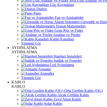
Sıva Üstü Anahtar Ve Pri
Güç Kaynakları
Diafon
Pano
Fan ve Aspiratörler
Güvenlik ve Hırsı
Tesisat Malzemeleri
Grup Priz ve Fişler
Anahtar ve Prizler
Kablo Kanalları
Tümünü Gör
AYDINLATMA
AYDINLATMA
Hareket Sensörleri
Işıldak ve Fenerler
Led Aydınlatma
Armatür
Ampuller
Tümünü Gör
KABLO
KABLO
Orta Gerilim Kablo (OG)
Alçak Gerilim Kablo
Zayıf Akım Kablo
Solar Kablo