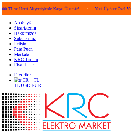
e Üzeri Alışverişlerde Kargo Ücretsiz!
•
Yeni Üyelere Özel 50 TL Değe
AnaSayfa
Siparişlerim
Hakkımızda
Şubelerimiz
İletişim
Para Puan
Markalar
KRC Toptan
Fiyat Listesi
Favoriler
TR − TL
TL
USD
EUR