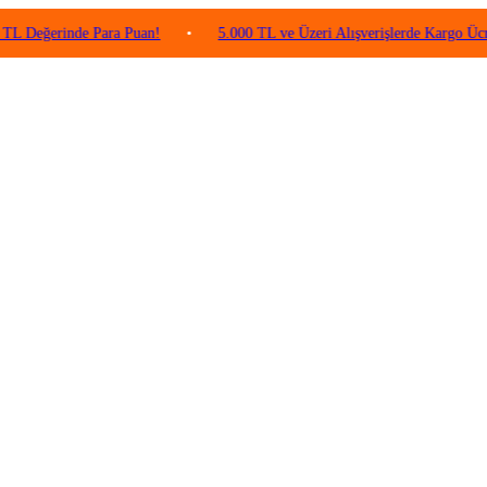
rinde Para Puan!
•
5.000 TL ve Üzeri Alışverişlerde Kargo Ücretsiz!