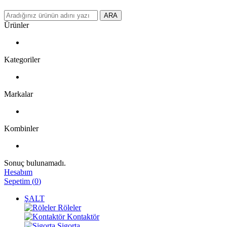
ARA
Ürünler
Kategoriler
Markalar
Kombinler
Sonuç bulunamadı.
Hesabım
Sepetim
(
0
)
ŞALT
Röleler
Kontaktör
Sigorta