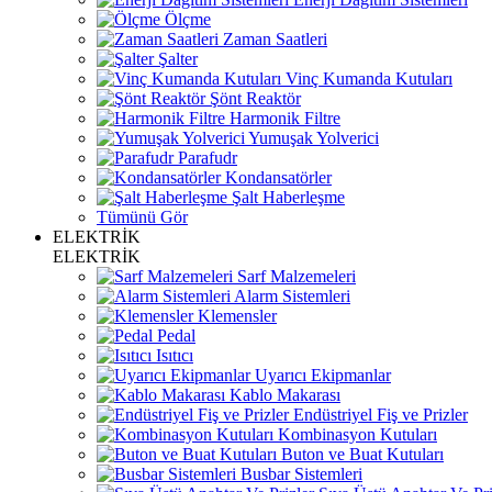
Ölçme
Zaman Saatleri
Şalter
Vinç Kumanda Kutuları
Şönt Reaktör
Harmonik Filtre
Yumuşak Yolverici
Parafudr
Kondansatörler
Şalt Haberleşme
Tümünü Gör
ELEKTRİK
ELEKTRİK
Sarf Malzemeleri
Alarm Sistemleri
Klemensler
Pedal
Isıtıcı
Uyarıcı Ekipmanlar
Kablo Makarası
Endüstriyel Fiş ve Prizler
Kombinasyon Kutuları
Buton ve Buat Kutuları
Busbar Sistemleri