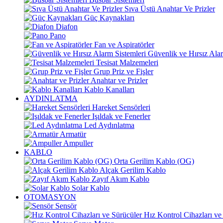
Sıva Üstü Anahtar Ve Prizler
Güç Kaynakları
Diafon
Pano
Fan ve Aspiratörler
Güvenlik ve Hırsız Alar
Tesisat Malzemeleri
Grup Priz ve Fişler
Anahtar ve Prizler
Kablo Kanalları
AYDINLATMA
Hareket Sensörleri
Işıldak ve Fenerler
Led Aydınlatma
Armatür
Ampuller
KABLO
Orta Gerilim Kablo (OG)
Alçak Gerilim Kablo
Zayıf Akım Kablo
Solar Kablo
OTOMASYON
Sensör
Hız Kontrol Cihazları ve