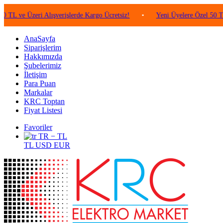
e Üzeri Alışverişlerde Kargo Ücretsiz!
•
Yeni Üyelere Özel 50 TL Değe
AnaSayfa
Siparişlerim
Hakkımızda
Şubelerimiz
İletişim
Para Puan
Markalar
KRC Toptan
Fiyat Listesi
Favoriler
TR − TL
TL
USD
EUR