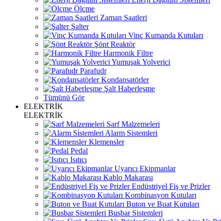
Ölçme
Zaman Saatleri
Şalter
Vinç Kumanda Kutuları
Şönt Reaktör
Harmonik Filtre
Yumuşak Yolverici
Parafudr
Kondansatörler
Şalt Haberleşme
Tümünü Gör
ELEKTRİK
ELEKTRİK
Sarf Malzemeleri
Alarm Sistemleri
Klemensler
Pedal
Isıtıcı
Uyarıcı Ekipmanlar
Kablo Makarası
Endüstriyel Fiş ve Prizler
Kombinasyon Kutuları
Buton ve Buat Kutuları
Busbar Sistemleri