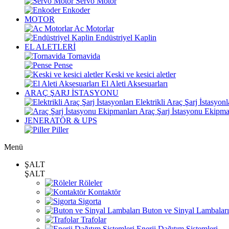
Servo Motor
Enkoder
MOTOR
Ac Motorlar
Endüstriyel Kaplin
EL ALETLERİ
Tornavida
Pense
Keski ve kesici aletler
El Aleti Aksesuarları
ARAÇ ŞARJ İSTASYONU
Elektrikli Araç Şarj İstasyonl
Araç Şarj İstasyonu Ekipma
JENERATÖR & UPS
Piller
Menü
ŞALT
ŞALT
Röleler
Kontaktör
Sigorta
Buton ve Sinyal Lambaları
Trafolar
Enerji Dağıtım Sistemleri