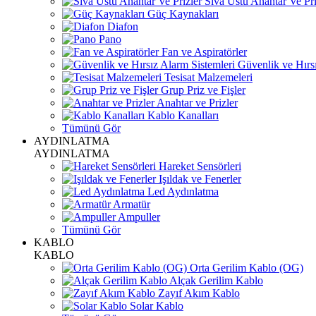
Sıva Üstü Anahtar Ve Pri
Güç Kaynakları
Diafon
Pano
Fan ve Aspiratörler
Güvenlik ve Hırsı
Tesisat Malzemeleri
Grup Priz ve Fişler
Anahtar ve Prizler
Kablo Kanalları
Tümünü Gör
AYDINLATMA
AYDINLATMA
Hareket Sensörleri
Işıldak ve Fenerler
Led Aydınlatma
Armatür
Ampuller
Tümünü Gör
KABLO
KABLO
Orta Gerilim Kablo (OG)
Alçak Gerilim Kablo
Zayıf Akım Kablo
Solar Kablo