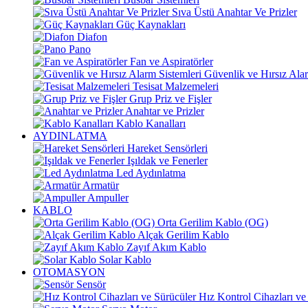
Sıva Üstü Anahtar Ve Prizler
Güç Kaynakları
Diafon
Pano
Fan ve Aspiratörler
Güvenlik ve Hırsız Alar
Tesisat Malzemeleri
Grup Priz ve Fişler
Anahtar ve Prizler
Kablo Kanalları
AYDINLATMA
Hareket Sensörleri
Işıldak ve Fenerler
Led Aydınlatma
Armatür
Ampuller
KABLO
Orta Gerilim Kablo (OG)
Alçak Gerilim Kablo
Zayıf Akım Kablo
Solar Kablo
OTOMASYON
Sensör
Hız Kontrol Cihazları ve