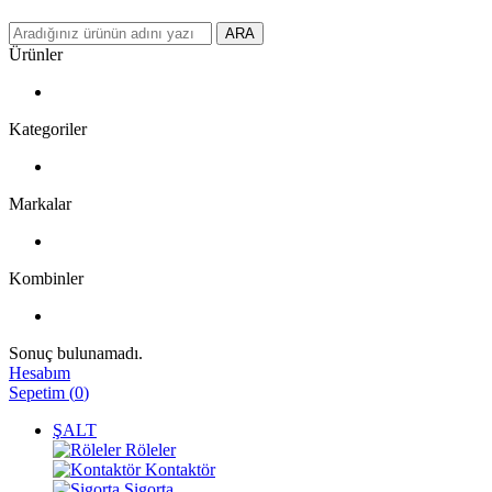
ARA
Ürünler
Kategoriler
Markalar
Kombinler
Sonuç bulunamadı.
Hesabım
Sepetim
(
0
)
ŞALT
Röleler
Kontaktör
Sigorta