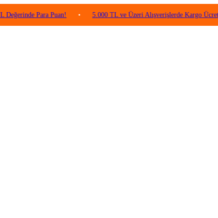
rinde Para Puan!
•
5.000 TL ve Üzeri Alışverişlerde Kargo Ücretsiz!