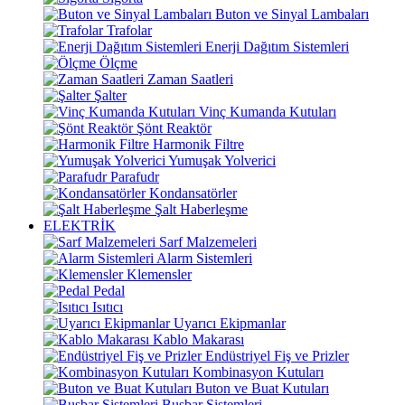
Buton ve Sinyal Lambaları
Trafolar
Enerji Dağıtım Sistemleri
Ölçme
Zaman Saatleri
Şalter
Vinç Kumanda Kutuları
Şönt Reaktör
Harmonik Filtre
Yumuşak Yolverici
Parafudr
Kondansatörler
Şalt Haberleşme
ELEKTRİK
Sarf Malzemeleri
Alarm Sistemleri
Klemensler
Pedal
Isıtıcı
Uyarıcı Ekipmanlar
Kablo Makarası
Endüstriyel Fiş ve Prizler
Kombinasyon Kutuları
Buton ve Buat Kutuları
Busbar Sistemleri