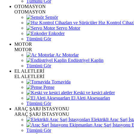
Tümünü Gör
OTOMASYON
OTOMASYON
Sensör
Hız Kontrol Cihazl
Servo Motor
Enkoder
Tümünü Gör
MOTOR
MOTOR
Ac Motorlar
Endüstriyel Kaplin
Tümünü Gör
EL ALETLERİ
EL ALETLERİ
Tornavida
Pense
Keski ve kesici aletler
El Aleti Aksesuarları
Tümünü Gör
ARAÇ ŞARJ İSTASYONU
ARAÇ ŞARJ İSTASYONU
Elektrikli Araç Şarj İst
Araç Şarj İstasyonu 
Tümünü Gör