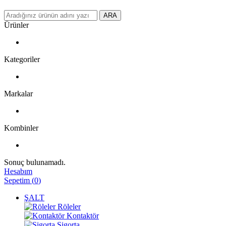
ARA
Ürünler
Kategoriler
Markalar
Kombinler
Sonuç bulunamadı.
Hesabım
Sepetim
(
0
)
ŞALT
Röleler
Kontaktör
Sigorta