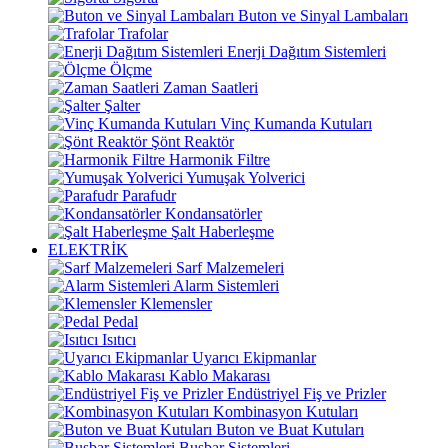
Buton ve Sinyal Lambaları
Trafolar
Enerji Dağıtım Sistemleri
Ölçme
Zaman Saatleri
Şalter
Vinç Kumanda Kutuları
Şönt Reaktör
Harmonik Filtre
Yumuşak Yolverici
Parafudr
Kondansatörler
Şalt Haberleşme
ELEKTRİK
Sarf Malzemeleri
Alarm Sistemleri
Klemensler
Pedal
Isıtıcı
Uyarıcı Ekipmanlar
Kablo Makarası
Endüstriyel Fiş ve Prizler
Kombinasyon Kutuları
Buton ve Buat Kutuları
Busbar Sistemleri