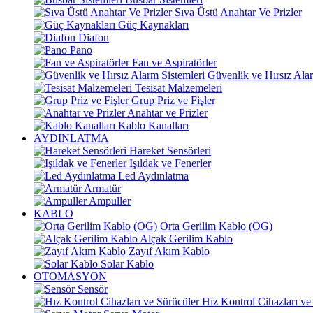
Sıva Üstü Anahtar Ve Prizler
Güç Kaynakları
Diafon
Pano
Fan ve Aspiratörler
Güvenlik ve Hırsız Alar
Tesisat Malzemeleri
Grup Priz ve Fişler
Anahtar ve Prizler
Kablo Kanalları
AYDINLATMA
Hareket Sensörleri
Işıldak ve Fenerler
Led Aydınlatma
Armatür
Ampuller
KABLO
Orta Gerilim Kablo (OG)
Alçak Gerilim Kablo
Zayıf Akım Kablo
Solar Kablo
OTOMASYON
Sensör
Hız Kontrol Cihazları ve