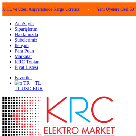
 Üzeri Alışverişlerde Kargo Ücretsiz!
•
Yeni Üyelere Özel 50 TL Değer
AnaSayfa
Siparişlerim
Hakkımızda
Şubelerimiz
İletişim
Para Puan
Markalar
KRC Toptan
Fiyat Listesi
Favoriler
TR − TL
TL
USD
EUR