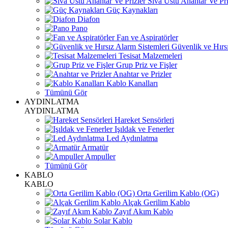
Sıva Üstü Anahtar Ve Pri
Güç Kaynakları
Diafon
Pano
Fan ve Aspiratörler
Güvenlik ve Hırsı
Tesisat Malzemeleri
Grup Priz ve Fişler
Anahtar ve Prizler
Kablo Kanalları
Tümünü Gör
AYDINLATMA
AYDINLATMA
Hareket Sensörleri
Işıldak ve Fenerler
Led Aydınlatma
Armatür
Ampuller
Tümünü Gör
KABLO
KABLO
Orta Gerilim Kablo (OG)
Alçak Gerilim Kablo
Zayıf Akım Kablo
Solar Kablo