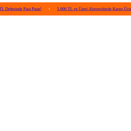
inde Para Puan!
•
5.000 TL ve Üzeri Alışverişlerde Kargo Ücretsiz!