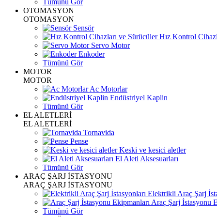
Tümünü Gör
OTOMASYON
OTOMASYON
Sensör
Hız Kontrol Cihazl
Servo Motor
Enkoder
Tümünü Gör
MOTOR
MOTOR
Ac Motorlar
Endüstriyel Kaplin
Tümünü Gör
EL ALETLERİ
EL ALETLERİ
Tornavida
Pense
Keski ve kesici aletler
El Aleti Aksesuarları
Tümünü Gör
ARAÇ ŞARJ İSTASYONU
ARAÇ ŞARJ İSTASYONU
Elektrikli Araç Şarj İst
Araç Şarj İstasyonu 
Tümünü Gör