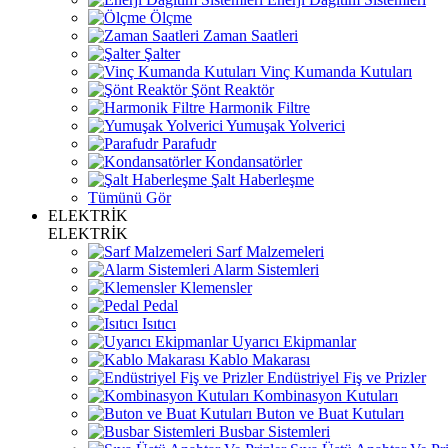
Ölçme
Zaman Saatleri
Şalter
Vinç Kumanda Kutuları
Şönt Reaktör
Harmonik Filtre
Yumuşak Yolverici
Parafudr
Kondansatörler
Şalt Haberleşme
Tümünü Gör
ELEKTRİK
ELEKTRİK
Sarf Malzemeleri
Alarm Sistemleri
Klemensler
Pedal
Isıtıcı
Uyarıcı Ekipmanlar
Kablo Makarası
Endüstriyel Fiş ve Prizler
Kombinasyon Kutuları
Buton ve Buat Kutuları
Busbar Sistemleri