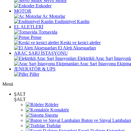
Servo Motor
Enkoder
MOTOR
Ac Motorlar
Endüstriyel Kaplin
EL ALETLERİ
Tornavida
Pense
Keski ve kesici aletler
El Aleti Aksesuarları
ARAÇ ŞARJ İSTASYONU
Elektrikli Araç Şarj İstasyonl
Araç Şarj İstasyonu Ekipma
JENERATÖR & UPS
Piller
Menü
ŞALT
ŞALT
Röleler
Kontaktör
Sigorta
Buton ve Sinyal Lambaları
Trafolar
Enerji Dağıtım Sistemleri