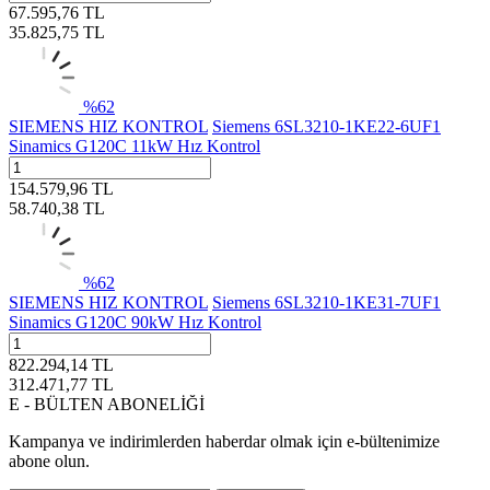
67.595,76
TL
35.825,75
TL
%
62
SIEMENS HIZ KONTROL
Siemens 6SL3210-1KE22-6UF1
Sinamics G120C 11kW Hız Kontrol
154.579,96
TL
58.740,38
TL
%
62
SIEMENS HIZ KONTROL
Siemens 6SL3210-1KE31-7UF1
Sinamics G120C 90kW Hız Kontrol
822.294,14
TL
312.471,77
TL
E - BÜLTEN ABONELİĞİ
Kampanya ve indirimlerden haberdar olmak için e-bültenimize
abone olun.