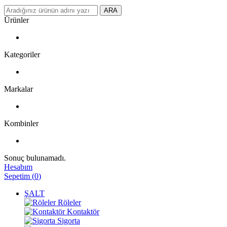
ARA
Ürünler
Kategoriler
Markalar
Kombinler
Sonuç bulunamadı.
Hesabım
Sepetim
(
0
)
ŞALT
Röleler
Kontaktör
Sigorta