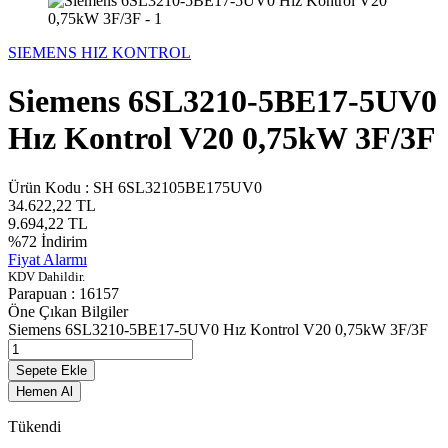
SIEMENS HIZ KONTROL
Siemens 6SL3210-5BE17-5UV0
Hız Kontrol V20 0,75kW 3F/3F
Ürün Kodu :
SH 6SL32105BE175UV0
34.622,22
TL
9.694,22
TL
%
72
İndirim
Fiyat Alarmı
KDV Dahildir.
Parapuan :
16157
Öne Çıkan Bilgiler
Siemens 6SL3210-5BE17-5UV0 Hız Kontrol V20 0,75kW 3F/3F
Sepete Ekle
Hemen Al
Tükendi