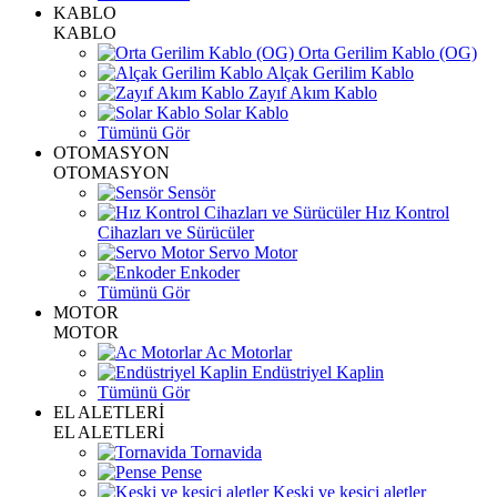
KABLO
KABLO
Orta Gerilim Kablo (OG)
Alçak Gerilim Kablo
Zayıf Akım Kablo
Solar Kablo
Tümünü Gör
OTOMASYON
OTOMASYON
Sensör
Hız Kontrol
Cihazları ve Sürücüler
Servo Motor
Enkoder
Tümünü Gör
MOTOR
MOTOR
Ac Motorlar
Endüstriyel Kaplin
Tümünü Gör
EL ALETLERİ
EL ALETLERİ
Tornavida
Pense
Keski ve kesici aletler