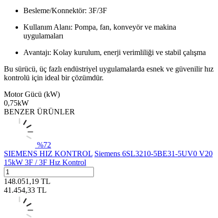
Besleme/Konnektör: 3F/3F
Kullanım Alanı: Pompa, fan, konveyör ve makina
uygulamaları
Avantajı: Kolay kurulum, enerji verimliliği ve stabil çalışma
Bu sürücü, üç fazlı endüstriyel uygulamalarda esnek ve güvenilir hız
kontrolü için ideal bir çözümdür.
Motor Gücü (kW)
0,75kW
BENZER ÜRÜNLER
%
72
SIEMENS HIZ KONTROL
Siemens 6SL3210-5BE31-5UV0 V20
15kW 3F / 3F Hız Kontrol
148.051,19
TL
41.454,33
TL