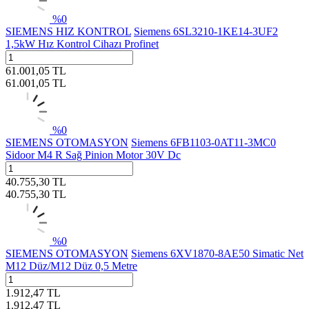
%
0
SIEMENS HIZ KONTROL
Siemens 6SL3210-1KE14-3UF2
1,5kW Hız Kontrol Cihazı Profinet
61.001,05
TL
61.001,05
TL
%
0
SIEMENS OTOMASYON
Siemens 6FB1103-0AT11-3MC0
Sidoor M4 R Sağ Pinion Motor 30V Dc
40.755,30
TL
40.755,30
TL
%
0
SIEMENS OTOMASYON
Siemens 6XV1870-8AE50 Simatic Net
M12 Düz/M12 Düz 0,5 Metre
1.912,47
TL
1.912,47
TL