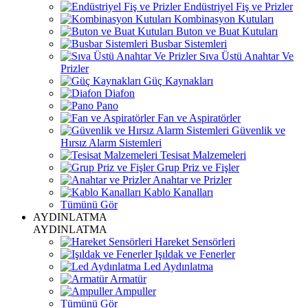
Endüstriyel Fiş ve Prizler
Kombinasyon Kutuları
Buton ve Buat Kutuları
Busbar Sistemleri
Sıva Üstü Anahtar Ve
Prizler
Güç Kaynakları
Diafon
Pano
Fan ve Aspiratörler
Güvenlik ve
Hırsız Alarm Sistemleri
Tesisat Malzemeleri
Grup Priz ve Fişler
Anahtar ve Prizler
Kablo Kanalları
Tümünü Gör
AYDINLATMA
AYDINLATMA
Hareket Sensörleri
Işıldak ve Fenerler
Led Aydınlatma
Armatür
Ampuller
Tümünü Gör