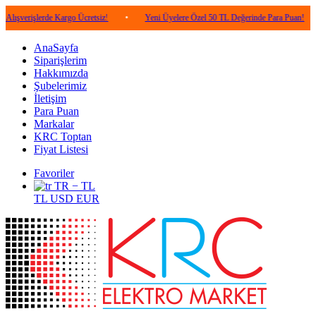
lerde Kargo Ücretsiz!
•
Yeni Üyelere Özel 50 TL Değerinde Para Puan!
•
5.0
AnaSayfa
Siparişlerim
Hakkımızda
Şubelerimiz
İletişim
Para Puan
Markalar
KRC Toptan
Fiyat Listesi
Favoriler
TR − TL
TL
USD
EUR