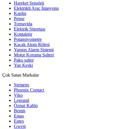
Hareket Sensörü
Elektrikli Araç İstasyonu
Kaplin
Pense
Tornavida
Elektrik Sigortası
Kontaktör
Potansiyometre
Kaçak Akım Rölesi
Yangın Alarm Sistemi
Motor Koruma Şalteri
Pako şalter
Yan Keski
Çok Satan Markalar
Siemens
Phoenix Contact
Viko
Legrand
Öznur Kablo
Bemis
Emas
Entes
Gwest