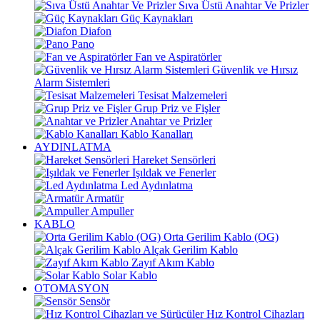
Sıva Üstü Anahtar Ve Prizler
Güç Kaynakları
Diafon
Pano
Fan ve Aspiratörler
Güvenlik ve Hırsız
Alarm Sistemleri
Tesisat Malzemeleri
Grup Priz ve Fişler
Anahtar ve Prizler
Kablo Kanalları
AYDINLATMA
Hareket Sensörleri
Işıldak ve Fenerler
Led Aydınlatma
Armatür
Ampuller
KABLO
Orta Gerilim Kablo (OG)
Alçak Gerilim Kablo
Zayıf Akım Kablo
Solar Kablo
OTOMASYON
Sensör
Hız Kontrol Cihazları