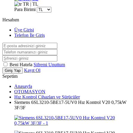
TR | TL
Para Birimi
Hesabım
Üye Girişi
Telefon İle Giriş
Beni Hatırla
Şifremi Unuttum
Kayıt Ol
Giriş Yap
Sepetim
Anasayfa
OTOMASYON
Hız Kontrol Cihazları ve Sürücüler
Siemens 6SL3210-5BE17-5UV0 Hız Kontrol V20 0,75kW
3F/3F