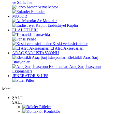
ve Sürücüler
Servo Motor
Enkoder
MOTOR
Ac Motorlar
Endüstriyel Kaplin
EL ALETLERİ
Tornavida
Pense
Keski ve kesici aletler
El Aleti Aksesuarları
ARAÇ ŞARJ İSTASYONU
Elektrikli Araç Şarj
İstasyonları
Araç Şarj İstasyonu
Ekipmanları
JENERATÖR & UPS
Piller
Menü
ŞALT
ŞALT
Röleler
Kontaktör