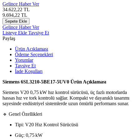
Gelince Haber Ver
34.622,22
TL
9.694,22
TL
Sepete Ekle
Gelince Haber Ver
Listeye Ekle
Tavsiye Et
Paylaş
Ürün Açıklaması
Ödeme Seçenekleri
Yorumlar
Tavsiye Et
İade Koşulları
Siemens 6SL3210‑5BE17‑5UV0 Ürün Açıklaması
Siemens V20 0,75 kW hız kontrol sürücüsü, üç fazlı motorlarda
hassas hız ve tork kontrolü sağlar. Kompakt ve dayanıklı tasarımı
sayesinde endüstriyel sistemlerde uzun ömürlü performans sunar.
🔹 Genel Özellikleri
Tipi: V20 Hız Kontrol Sürücüsü
Güç: 0,75 kW