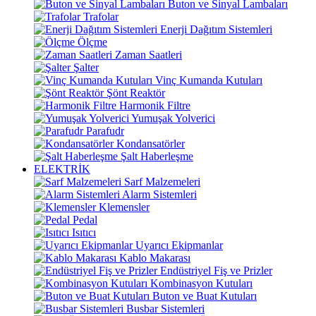
Buton ve Sinyal Lambaları
Trafolar
Enerji Dağıtım Sistemleri
Ölçme
Zaman Saatleri
Şalter
Vinç Kumanda Kutuları
Şönt Reaktör
Harmonik Filtre
Yumuşak Yolverici
Parafudr
Kondansatörler
Şalt Haberleşme
ELEKTRİK
Sarf Malzemeleri
Alarm Sistemleri
Klemensler
Pedal
Isıtıcı
Uyarıcı Ekipmanlar
Kablo Makarası
Endüstriyel Fiş ve Prizler
Kombinasyon Kutuları
Buton ve Buat Kutuları
Busbar Sistemleri