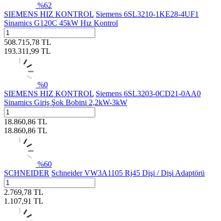
%
62
SIEMENS HIZ KONTROL
Siemens 6SL3210-1KE28-4UF1
Sinamics G120C 45kW Hız Kontrol
508.715,78
TL
193.311,99
TL
%
0
SIEMENS HIZ KONTROL
Siemens 6SL3203-0CD21-0AA0
Sinamics Giriş Şok Bobini 2,2kW-3kW
18.860,86
TL
18.860,86
TL
%
60
SCHNEIDER
Schneider VW3A1105 Rj45 Dişi / Dişi Adaptörü
2.769,78
TL
1.107,91
TL