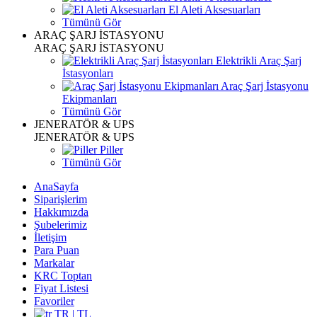
El Aleti Aksesuarları
Tümünü Gör
ARAÇ ŞARJ İSTASYONU
ARAÇ ŞARJ İSTASYONU
Elektrikli Araç Şarj
İstasyonları
Araç Şarj İstasyonu
Ekipmanları
Tümünü Gör
JENERATÖR & UPS
JENERATÖR & UPS
Piller
Tümünü Gör
AnaSayfa
Siparişlerim
Hakkımızda
Şubelerimiz
İletişim
Para Puan
Markalar
KRC Toptan
Fiyat Listesi
Favoriler
TR | TL