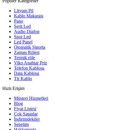
Popüler Kategoriler
Lityum Pil
Kablo Makarası
Pano
Şerit Led
Audio Diafon
Spot Led
Led Panel
Otomatik Sigorta
Zaman Rölesi
Termik röle
Viko Anahtar Priz
Telefon Kablosu
Data Kablosu
Ttr Kablo
Hızlı Erişim
Müşteri Hizmetleri
Blog
Fiyat Listesi
Çok Satanlar
İndirimdekiler
Sepetim
Hakkımızda