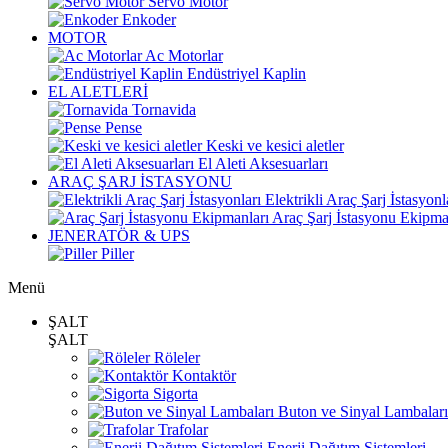
Servo Motor
Enkoder
MOTOR
Ac Motorlar
Endüstriyel Kaplin
EL ALETLERİ
Tornavida
Pense
Keski ve kesici aletler
El Aleti Aksesuarları
ARAÇ ŞARJ İSTASYONU
Elektrikli Araç Şarj İstasyonl
Araç Şarj İstasyonu Ekipma
JENERATÖR & UPS
Piller
Menü
ŞALT
ŞALT
Röleler
Kontaktör
Sigorta
Buton ve Sinyal Lambaları
Trafolar
Enerji Dağıtım Sistemleri