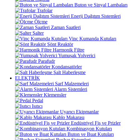
Buton ve Sinyal Lambaları
Trafolar
Enerji Dağıtım Sistemleri
Ölçme
Zaman Saatleri
Şalter
Vinç Kumanda Kutuları
Şönt Reaktör
Harmonik Filtre
Yumuşak Yolverici
Parafudr
Kondansatörler
Şalt Haberleşme
ELEKTRİK
Sarf Malzemeleri
Alarm Sistemleri
Klemensler
Pedal
Isıtıcı
Uyarıcı Ekipmanlar
Kablo Makarası
Endüstriyel Fiş ve Prizler
Kombinasyon Kutuları
Buton ve Buat Kutuları
Busbar Sistemleri