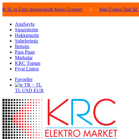
 Üzeri Alışverişlerde Kargo Ücretsiz!
•
Yeni Üyelere Özel 50 TL Değer
AnaSayfa
Siparişlerim
Hakkımızda
Şubelerimiz
İletişim
Para Puan
Markalar
KRC Toptan
Fiyat Listesi
Favoriler
TR − TL
TL
USD
EUR