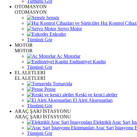
Tümünü Gör
OTOMASYON
OTOMASYON
Sensör
Hız Kontrol Cihazl
Servo Motor
Enkoder
Tümünü Gör
MOTOR
MOTOR
Ac Motorlar
Endüstriyel Kaplin
Tümünü Gör
EL ALETLERİ
EL ALETLERİ
Tornavida
Pense
Keski ve kesici aletler
El Aleti Aksesuarları
Tümünü Gör
ARAÇ ŞARJ İSTASYONU
ARAÇ ŞARJ İSTASYONU
Elektrikli Araç Şarj İst
Araç Şarj İstasyonu 
Tümünü Gör