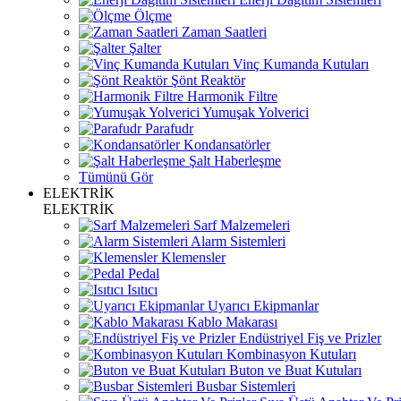
Ölçme
Zaman Saatleri
Şalter
Vinç Kumanda Kutuları
Şönt Reaktör
Harmonik Filtre
Yumuşak Yolverici
Parafudr
Kondansatörler
Şalt Haberleşme
Tümünü Gör
ELEKTRİK
ELEKTRİK
Sarf Malzemeleri
Alarm Sistemleri
Klemensler
Pedal
Isıtıcı
Uyarıcı Ekipmanlar
Kablo Makarası
Endüstriyel Fiş ve Prizler
Kombinasyon Kutuları
Buton ve Buat Kutuları
Busbar Sistemleri