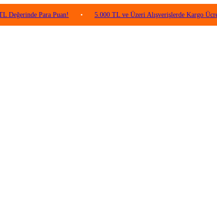
inde Para Puan!
•
5.000 TL ve Üzeri Alışverişlerde Kargo Ücretsiz!