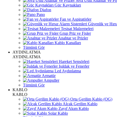
Sıva Üstü Anahtar Ve Pri
Güç Kaynakları
Diafon
Pano
Fan ve Aspiratörler
Güvenlik ve Hırsı
Tesisat Malzemeleri
Grup Priz ve Fişler
Anahtar ve Prizler
Kablo Kanalları
Tümünü Gör
AYDINLATMA
AYDINLATMA
Hareket Sensörleri
Işıldak ve Fenerler
Led Aydınlatma
Armatür
Ampuller
Tümünü Gör
KABLO
KABLO
Orta Gerilim Kablo (OG)
Alçak Gerilim Kablo
Zayıf Akım Kablo
Solar Kablo