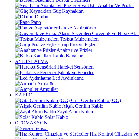
Sıva Üstü Anahtar Ve Prizler
Güç Kaynakları
Diafon
Pano
Fan ve Aspiratörler
Güvenlik ve Hırsız Alar
Tesisat Malzemeleri
Grup Priz ve Fişler
Anahtar ve Prizler
Kablo Kanalları
AYDINLATMA
Hareket Sensörleri
Işıldak ve Fenerler
Led Aydınlatma
Armatür
Ampuller
KABLO
Orta Gerilim Kablo (OG)
Alçak Gerilim Kablo
Zayıf Akım Kablo
Solar Kablo
OTOMASYON
Sensör
Hız Kontrol Cihazları ve