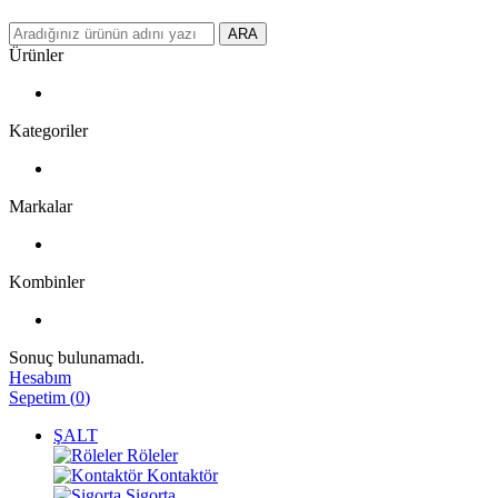
ARA
Ürünler
Kategoriler
Markalar
Kombinler
Sonuç bulunamadı.
Hesabım
Sepetim
(
0
)
ŞALT
Röleler
Kontaktör
Sigorta