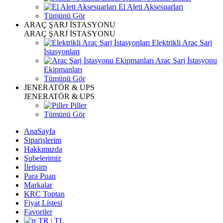
El Aleti Aksesuarları
Tümünü Gör
ARAÇ ŞARJ İSTASYONU
ARAÇ ŞARJ İSTASYONU
Elektrikli Araç Şarj
İstasyonları
Araç Şarj İstasyonu
Ekipmanları
Tümünü Gör
JENERATÖR & UPS
JENERATÖR & UPS
Piller
Tümünü Gör
AnaSayfa
Siparişlerim
Hakkımızda
Şubelerimiz
İletişim
Para Puan
Markalar
KRC Toptan
Fiyat Listesi
Favoriler
TR | TL