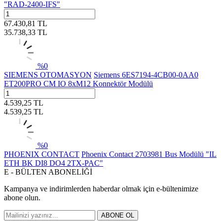
"RAD-2400-IFS"
67.430,81
TL
35.738,33
TL
%
0
SIEMENS OTOMASYON
Siemens 6ES7194-4CB00-0AA0
ET200PRO CM IO 8xM12 Konnektör Modülü
4.539,25
TL
4.539,25
TL
%
0
PHOENIX CONTACT
Phoenix Contact 2703981 Bus Modülü "IL
ETH BK DI8 DO4 2TX-PAC"
E - BÜLTEN ABONELİĞİ
Kampanya ve indirimlerden haberdar olmak için e-bültenimize
abone olun.
ABONE OL