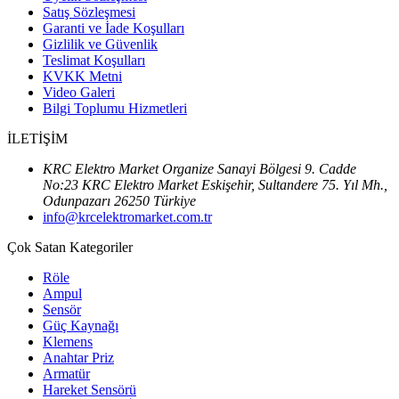
Satış Sözleşmesi
Garanti ve İade Koşulları
Gizlilik ve Güvenlik
Teslimat Koşulları
KVKK Metni
Video Galeri
Bilgi Toplumu Hizmetleri
İLETİŞİM
KRC Elektro Market Organize Sanayi Bölgesi 9. Cadde
No:23 KRC Elektro Market Eskişehir, Sultandere 75. Yıl Mh.,
Odunpazarı 26250 Türkiye
info@krcelektromarket.com.tr
Çok Satan Kategoriler
Röle
Ampul
Sensör
Güç Kaynağı
Klemens
Anahtar Priz
Armatür
Hareket Sensörü