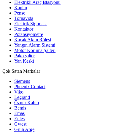
Elektrikli Araç İstasyonu
Kaplin
Pense
Tornavida
Elektrik Sigortası
Kontaktör
Potansiyometre
Kaçak Akım Rölesi
Yangın Alarm Sistemi
Motor Koruma Şalteri
Pako şalter
Yan Keski
Çok Satan Markalar
Siemens
Phoenix Contact
Viko
Legrand
Öznur Kablo
Bemis
Emas
Entes
Gwest
Grup Arge