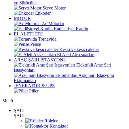
ve Sürücüler
Servo Motor
Enkoder
MOTOR
Ac Motorlar
Endüstriyel Kaplin
EL ALETLERİ
Tornavida
Pense
Keski ve kesici aletler
El Aleti Aksesuarları
ARAÇ ŞARJ İSTASYONU
Elektrikli Araç Şarj
İstasyonları
Araç Şarj İstasyonu
Ekipmanları
JENERATÖR & UPS
Piller
Menü
ŞALT
ŞALT
Röleler
Kontaktör