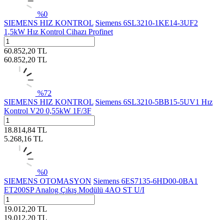
%
0
SIEMENS HIZ KONTROL
Siemens 6SL3210-1KE14-3UF2
1,5kW Hız Kontrol Cihazı Profinet
60.852,20
TL
60.852,20
TL
%
72
SIEMENS HIZ KONTROL
Siemens 6SL3210-5BB15-5UV1 Hız
Kontrol V20 0,55kW 1F/3F
18.814,84
TL
5.268,16
TL
%
0
SIEMENS OTOMASYON
Siemens 6ES7135-6HD00-0BA1
ET200SP Analog Çıkış Modülü 4AO ST U/I
19.012,20
TL
19.012,20
TL