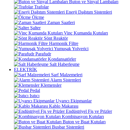
Buton ve Sinyal Lambaları
Trafolar
Enerji Dağıtım Sistemleri
Ölçme
Zaman Saatleri
Şalter
Vinç Kumanda Kutuları
Şönt Reaktör
Harmonik Filtre
Yumuşak Yolverici
Parafudr
Kondansatörler
Şalt Haberleşme
ELEKTRİK
Sarf Malzemeleri
Alarm Sistemleri
Klemensler
Pedal
Isıtıcı
Uyarıcı Ekipmanlar
Kablo Makarası
Endüstriyel Fiş ve Prizler
Kombinasyon Kutuları
Buton ve Buat Kutuları
Busbar Sistemleri