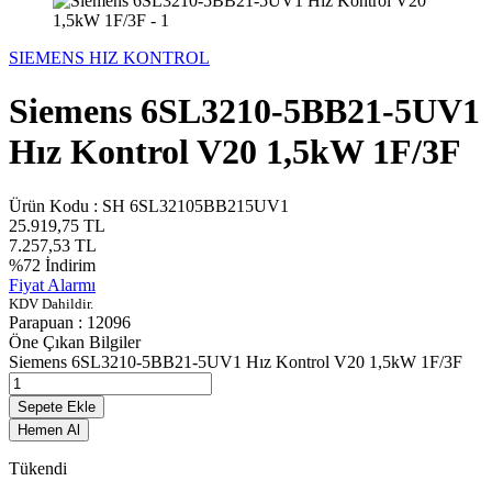
SIEMENS HIZ KONTROL
Siemens 6SL3210-5BB21-5UV1
Hız Kontrol V20 1,5kW 1F/3F
Ürün Kodu :
SH 6SL32105BB215UV1
25.919,75
TL
7.257,53
TL
%
72
İndirim
Fiyat Alarmı
KDV Dahildir.
Parapuan :
12096
Öne Çıkan Bilgiler
Siemens 6SL3210-5BB21-5UV1 Hız Kontrol V20 1,5kW 1F/3F
Sepete Ekle
Hemen Al
Tükendi