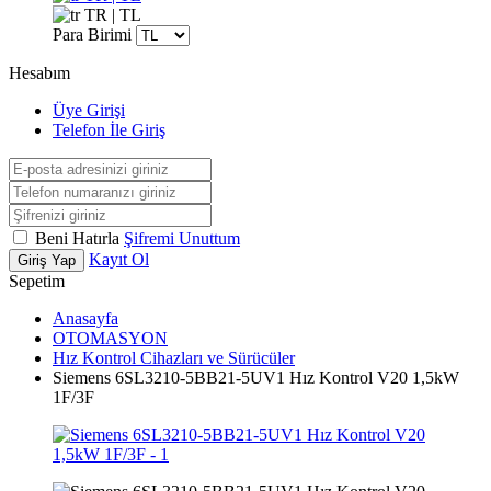
TR | TL
Para Birimi
Hesabım
Üye Girişi
Telefon İle Giriş
Beni Hatırla
Şifremi Unuttum
Kayıt Ol
Giriş Yap
Sepetim
Anasayfa
OTOMASYON
Hız Kontrol Cihazları ve Sürücüler
Siemens 6SL3210-5BB21-5UV1 Hız Kontrol V20 1,5kW
1F/3F