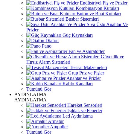
Endüstriyel Fiş ve Prizler
Kombinasyon Kutuları
Buton ve Buat Kutuları
Busbar Sistemleri
Sıva Üstü Anahtar Ve
Prizler
Güç Kaynakları
Diafon
Pano
Fan ve Aspiratörler
Güvenlik ve
Hırsız Alarm Sistemleri
Tesisat Malzemeleri
Grup Priz ve Fişler
Anahtar ve Prizler
Kablo Kanalları
Tümünü Gör
AYDINLATMA
AYDINLATMA
Hareket Sensörleri
Işıldak ve Fenerler
Led Aydınlatma
Armatür
Ampuller
Tümünü Gör