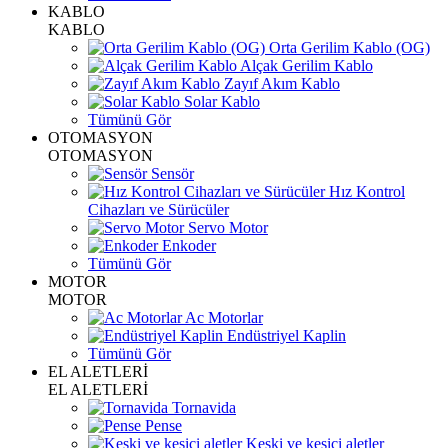
KABLO
KABLO
Orta Gerilim Kablo (OG)
Alçak Gerilim Kablo
Zayıf Akım Kablo
Solar Kablo
Tümünü Gör
OTOMASYON
OTOMASYON
Sensör
Hız Kontrol
Cihazları ve Sürücüler
Servo Motor
Enkoder
Tümünü Gör
MOTOR
MOTOR
Ac Motorlar
Endüstriyel Kaplin
Tümünü Gör
EL ALETLERİ
EL ALETLERİ
Tornavida
Pense
Keski ve kesici aletler