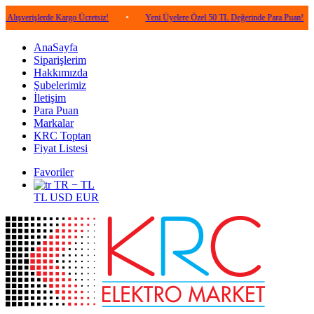
lerde Kargo Ücretsiz!
•
Yeni Üyelere Özel 50 TL Değerinde Para Puan!
•
5.0
AnaSayfa
Siparişlerim
Hakkımızda
Şubelerimiz
İletişim
Para Puan
Markalar
KRC Toptan
Fiyat Listesi
Favoriler
TR − TL
TL
USD
EUR