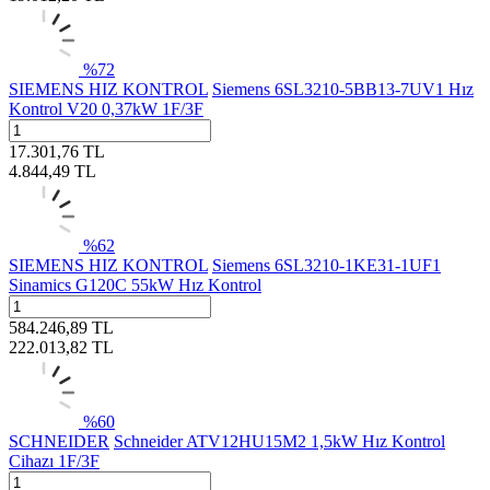
%
72
SIEMENS HIZ KONTROL
Siemens 6SL3210-5BB13-7UV1 Hız
Kontrol V20 0,37kW 1F/3F
17.301,76
TL
4.844,49
TL
%
62
SIEMENS HIZ KONTROL
Siemens 6SL3210-1KE31-1UF1
Sinamics G120C 55kW Hız Kontrol
584.246,89
TL
222.013,82
TL
%
60
SCHNEIDER
Schneider ATV12HU15M2 1,5kW Hız Kontrol
Cihazı 1F/3F