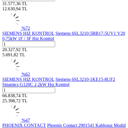
31.577,36
TL
12.630,94
TL
%
72
SIEMENS HIZ KONTROL
Siemens 6SL3210-5BB17-5UV1 V20
0,75kW 1F / 3F Hız Kontrol
20.327,92
TL
5.691,82
TL
%
62
SIEMENS HIZ KONTROL
Siemens 6SL3210-1KE15-8UF2
Sinamics G120C 2,2kW Hız Kontrol
66.838,74
TL
25.398,72
TL
%
47
PHOENIX CONTACT
Phoenix Contact 2901541 Kablosuz Modül