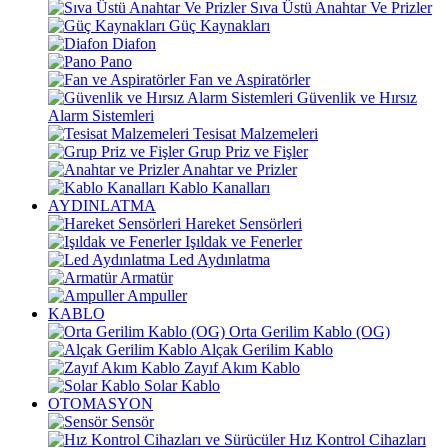
Sıva Üstü Anahtar Ve Prizler
Güç Kaynakları
Diafon
Pano
Fan ve Aspiratörler
Güvenlik ve Hırsız
Alarm Sistemleri
Tesisat Malzemeleri
Grup Priz ve Fişler
Anahtar ve Prizler
Kablo Kanalları
AYDINLATMA
Hareket Sensörleri
Işıldak ve Fenerler
Led Aydınlatma
Armatür
Ampuller
KABLO
Orta Gerilim Kablo (OG)
Alçak Gerilim Kablo
Zayıf Akım Kablo
Solar Kablo
OTOMASYON
Sensör
Hız Kontrol Cihazları