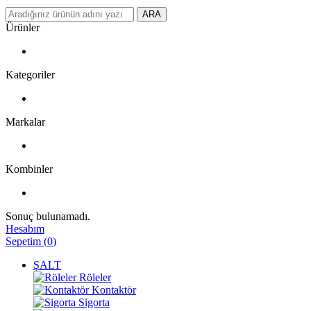
ARA
Ürünler
Kategoriler
Markalar
Kombinler
Sonuç bulunamadı.
Hesabım
Sepetim
(
0
)
ŞALT
Röleler
Kontaktör
Sigorta