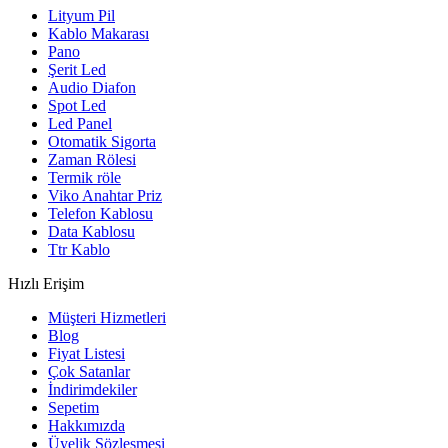
Lityum Pil
Kablo Makarası
Pano
Şerit Led
Audio Diafon
Spot Led
Led Panel
Otomatik Sigorta
Zaman Rölesi
Termik röle
Viko Anahtar Priz
Telefon Kablosu
Data Kablosu
Ttr Kablo
Hızlı Erişim
Müşteri Hizmetleri
Blog
Fiyat Listesi
Çok Satanlar
İndirimdekiler
Sepetim
Hakkımızda
Üyelik Sözleşmesi