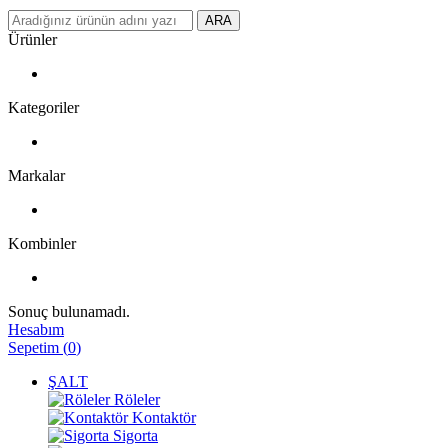
ARA
Ürünler
Kategoriler
Markalar
Kombinler
Sonuç bulunamadı.
Hesabım
Sepetim
(
0
)
ŞALT
Röleler
Kontaktör
Sigorta