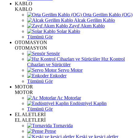
KABLO
KABLO
Orta Gerilim Kablo (OG)
Alçak Gerilim Kablo
Zayıf Akım Kablo
Solar Kablo
Tümünü Gör
OTOMASYON
OTOMASYON
Sensör
Hız Kontrol
Cihazları ve Sürücüler
Servo Motor
Enkoder
Tümünü Gör
MOTOR
MOTOR
Ac Motorlar
Endüstriyel Kaplin
Tümünü Gör
EL ALETLERİ
EL ALETLERİ
Tornavida
Pense
Keski ve kesici aletler