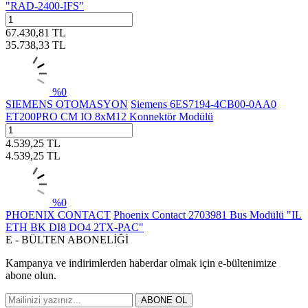
"RAD-2400-IFS"
67.430,81
TL
35.738,33
TL
%
0
SIEMENS OTOMASYON
Siemens 6ES7194-4CB00-0AA0
ET200PRO CM IO 8xM12 Konnektör Modülü
4.539,25
TL
4.539,25
TL
%
0
PHOENIX CONTACT
Phoenix Contact 2703981 Bus Modülü "IL
ETH BK DI8 DO4 2TX-PAC"
E - BÜLTEN ABONELİĞİ
Kampanya ve indirimlerden haberdar olmak için e-bültenimize
abone olun.
ABONE OL