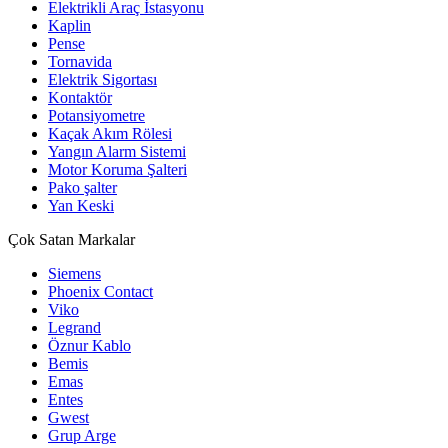
Elektrikli Araç İstasyonu
Kaplin
Pense
Tornavida
Elektrik Sigortası
Kontaktör
Potansiyometre
Kaçak Akım Rölesi
Yangın Alarm Sistemi
Motor Koruma Şalteri
Pako şalter
Yan Keski
Çok Satan Markalar
Siemens
Phoenix Contact
Viko
Legrand
Öznur Kablo
Bemis
Emas
Entes
Gwest
Grup Arge