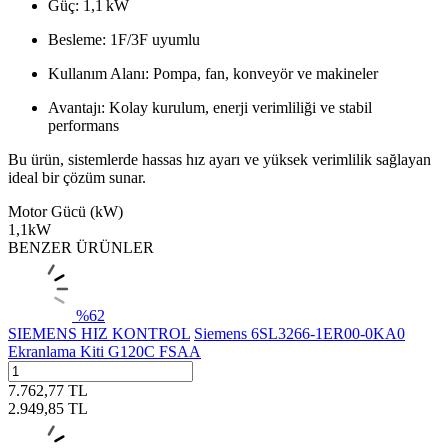
Güç: 1,1 kW
Besleme: 1F/3F uyumlu
Kullanım Alanı: Pompa, fan, konveyör ve makineler
Avantajı: Kolay kurulum, enerji verimliliği ve stabil
performans
Bu ürün, sistemlerde hassas hız ayarı ve yüksek verimlilik sağlayan
ideal bir çözüm sunar.
Motor Gücü (kW)
1,1kW
BENZER ÜRÜNLER
%
62
SIEMENS HIZ KONTROL
Siemens 6SL3266-1ER00-0KA0
Ekranlama Kiti G120C FSAA
7.762,77
TL
2.949,85
TL