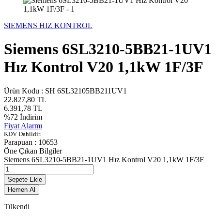
SIEMENS HIZ KONTROL
Siemens 6SL3210-5BB21-1UV1
Hız Kontrol V20 1,1kW 1F/3F
Ürün Kodu :
SH 6SL32105BB211UV1
22.827,80
TL
6.391,78
TL
%
72
İndirim
Fiyat Alarmı
KDV Dahildir.
Parapuan :
10653
Öne Çıkan Bilgiler
Siemens 6SL3210-5BB21-1UV1 Hız Kontrol V20 1,1kW 1F/3F
Sepete Ekle
Hemen Al
Tükendi