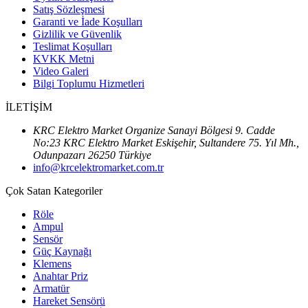
Satış Sözleşmesi
Garanti ve İade Koşulları
Gizlilik ve Güvenlik
Teslimat Koşulları
KVKK Metni
Video Galeri
Bilgi Toplumu Hizmetleri
İLETİŞİM
KRC Elektro Market Organize Sanayi Bölgesi 9. Cadde
No:23 KRC Elektro Market Eskişehir, Sultandere 75. Yıl Mh.,
Odunpazarı 26250 Türkiye
info@krcelektromarket.com.tr
Çok Satan Kategoriler
Röle
Ampul
Sensör
Güç Kaynağı
Klemens
Anahtar Priz
Armatür
Hareket Sensörü