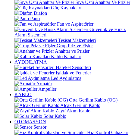
Sıva Üstü Anahtar Ve Prizler
Güç Kaynakları
Diafon
Pano
Fan ve Aspiratörler
Güvenlik ve Hırsız
Alarm Sistemleri
Tesisat Malzemeleri
Grup Priz ve Fişler
Anahtar ve Prizler
Kablo Kanalları
AYDINLATMA
Hareket Sensörleri
Işıldak ve Fenerler
Led Aydınlatma
Armatür
Ampuller
KABLO
Orta Gerilim Kablo (OG)
Alçak Gerilim Kablo
Zayıf Akım Kablo
Solar Kablo
OTOMASYON
Sensör
Hız Kontrol Cihazları