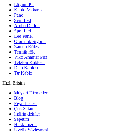
Lityum Pil
Kablo Makarası
Pano
Şerit Led
Audio Diafon
Spot Led
Led Panel
Otomatik Sigorta
Zaman Rölesi
Termik röle
Viko Anahtar Priz
Telefon Kablosu
Data Kablosu
Ttr Kablo
Hızlı Erişim
Müşteri Hizmetleri
Blog
Fiyat Listesi
Çok Satanlar
İndirimdekiler
Sepetim
Hakkımızda
Üyelik Sözleşmesi