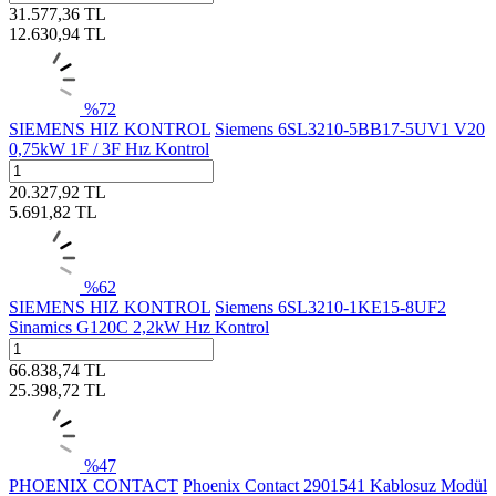
31.577,36
TL
12.630,94
TL
%
72
SIEMENS HIZ KONTROL
Siemens 6SL3210-5BB17-5UV1 V20
0,75kW 1F / 3F Hız Kontrol
20.327,92
TL
5.691,82
TL
%
62
SIEMENS HIZ KONTROL
Siemens 6SL3210-1KE15-8UF2
Sinamics G120C 2,2kW Hız Kontrol
66.838,74
TL
25.398,72
TL
%
47
PHOENIX CONTACT
Phoenix Contact 2901541 Kablosuz Modül