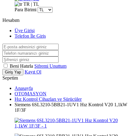
TR | TL
Para Birimi
Hesabım
Üye Girişi
Telefon İle Giriş
Beni Hatırla
Şifremi Unuttum
Kayıt Ol
Giriş Yap
Sepetim
Anasayfa
OTOMASYON
Hız Kontrol Cihazları ve Sürücüler
Siemens 6SL3210-5BB21-1UV1 Hız Kontrol V20 1,1kW
1F/3F