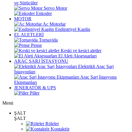
ve Sürücüler
Servo Motor
Enkoder
MOTOR
Ac Motorlar
Endüstriyel Kaplin
EL ALETLERİ
Tornavida
Pense
Keski ve kesici aletler
El Aleti Aksesuarları
ARAÇ ŞARJ İSTASYONU
Elektrikli Araç Şarj
İstasyonları
Araç Şarj İstasyonu
Ekipmanları
JENERATÖR & UPS
Piller
Menü
ŞALT
ŞALT
Röleler
Kontaktör