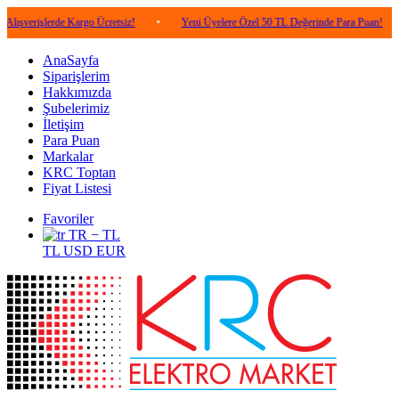
lerde Kargo Ücretsiz!
•
Yeni Üyelere Özel 50 TL Değerinde Para Puan!
•
5.0
AnaSayfa
Siparişlerim
Hakkımızda
Şubelerimiz
İletişim
Para Puan
Markalar
KRC Toptan
Fiyat Listesi
Favoriler
TR − TL
TL
USD
EUR