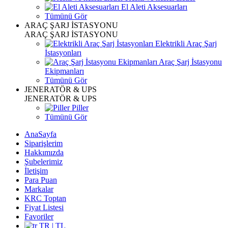
El Aleti Aksesuarları
Tümünü Gör
ARAÇ ŞARJ İSTASYONU
ARAÇ ŞARJ İSTASYONU
Elektrikli Araç Şarj
İstasyonları
Araç Şarj İstasyonu
Ekipmanları
Tümünü Gör
JENERATÖR & UPS
JENERATÖR & UPS
Piller
Tümünü Gör
AnaSayfa
Siparişlerim
Hakkımızda
Şubelerimiz
İletişim
Para Puan
Markalar
KRC Toptan
Fiyat Listesi
Favoriler
TR | TL