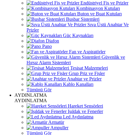
Endüstriyel Fiş ve Prizler
Kombinasyon Kutuları
Buton ve Buat Kutuları
Busbar Sistemleri
Sıva Üstü Anahtar Ve
Prizler
Güç Kaynakları
Diafon
Pano
Fan ve Aspiratörler
Güvenlik ve
Hırsız Alarm Sistemleri
Tesisat Malzemeleri
Grup Priz ve Fişler
Anahtar ve Prizler
Kablo Kanalları
Tümünü Gör
AYDINLATMA
AYDINLATMA
Hareket Sensörleri
Işıldak ve Fenerler
Led Aydınlatma
Armatür
Ampuller
Tümünü Gör