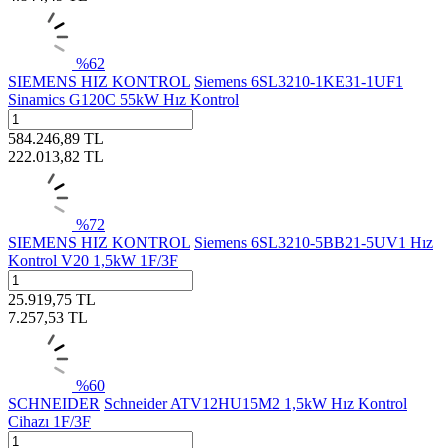
%
62
SIEMENS HIZ KONTROL
Siemens 6SL3210-1KE31-1UF1
Sinamics G120C 55kW Hız Kontrol
584.246,89
TL
222.013,82
TL
%
72
SIEMENS HIZ KONTROL
Siemens 6SL3210-5BB21-5UV1 Hız
Kontrol V20 1,5kW 1F/3F
25.919,75
TL
7.257,53
TL
%
60
SCHNEIDER
Schneider ATV12HU15M2 1,5kW Hız Kontrol
Cihazı 1F/3F