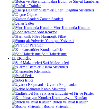
Buton ve Sinyal Lambaları
Trafolar
Enerji Dağıtım Sistemleri
Ölçme
Zaman Saatleri
Şalter
Vinç Kumanda Kutuları
Şönt Reaktör
Harmonik Filtre
Yumuşak Yolverici
Parafudr
Kondansatörler
Şalt Haberleşme
ELEKTRİK
Sarf Malzemeleri
Alarm Sistemleri
Klemensler
Pedal
Isıtıcı
Uyarıcı Ekipmanlar
Kablo Makarası
Endüstriyel Fiş ve Prizler
Kombinasyon Kutuları
Buton ve Buat Kutuları
Busbar Sistemleri