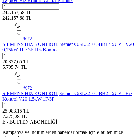
18,5kW Hız Kontrol Cihazı Profinet
242.157,68
TL
242.157,68
TL
%
72
SIEMENS HIZ KONTROL
Siemens 6SL3210-5BB17-5UV1 V20
0,75kW 1F / 3F Hız Kontrol
20.377,65
TL
5.705,74
TL
%
72
SIEMENS HIZ KONTROL
Siemens 6SL3210-5BB21-5UV1 Hız
Kontrol V20 1,5kW 1F/3F
25.983,15
TL
7.275,28
TL
E - BÜLTEN ABONELİĞİ
Kampanya ve indirimlerden haberdar olmak için e-bültenimize