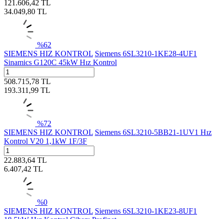
121.606,42
TL
34.049,80
TL
%
62
SIEMENS HIZ KONTROL
Siemens 6SL3210-1KE28-4UF1
Sinamics G120C 45kW Hız Kontrol
508.715,78
TL
193.311,99
TL
%
72
SIEMENS HIZ KONTROL
Siemens 6SL3210-5BB21-1UV1 Hız
Kontrol V20 1,1kW 1F/3F
22.883,64
TL
6.407,42
TL
%
0
SIEMENS HIZ KONTROL
Siemens 6SL3210-1KE23-8UF1