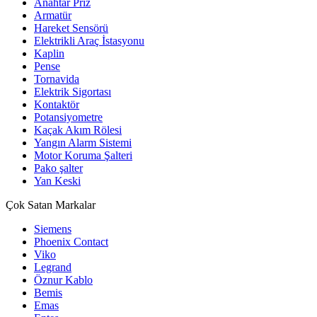
Anahtar Priz
Armatür
Hareket Sensörü
Elektrikli Araç İstasyonu
Kaplin
Pense
Tornavida
Elektrik Sigortası
Kontaktör
Potansiyometre
Kaçak Akım Rölesi
Yangın Alarm Sistemi
Motor Koruma Şalteri
Pako şalter
Yan Keski
Çok Satan Markalar
Siemens
Phoenix Contact
Viko
Legrand
Öznur Kablo
Bemis
Emas