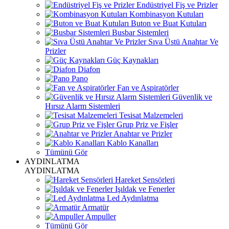
Endüstriyel Fiş ve Prizler
Kombinasyon Kutuları
Buton ve Buat Kutuları
Busbar Sistemleri
Sıva Üstü Anahtar Ve
Prizler
Güç Kaynakları
Diafon
Pano
Fan ve Aspiratörler
Güvenlik ve
Hırsız Alarm Sistemleri
Tesisat Malzemeleri
Grup Priz ve Fişler
Anahtar ve Prizler
Kablo Kanalları
Tümünü Gör
AYDINLATMA
AYDINLATMA
Hareket Sensörleri
Işıldak ve Fenerler
Led Aydınlatma
Armatür
Ampuller
Tümünü Gör