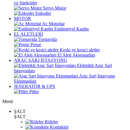
ve Sürücüler
Servo Motor
Enkoder
MOTOR
Ac Motorlar
Endüstriyel Kaplin
EL ALETLERİ
Tornavida
Pense
Keski ve kesici aletler
El Aleti Aksesuarları
ARAÇ ŞARJ İSTASYONU
Elektrikli Araç Şarj
İstasyonları
Araç Şarj İstasyonu
Ekipmanları
JENERATÖR & UPS
Piller
Menü
ŞALT
ŞALT
Röleler
Kontaktör