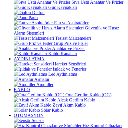
Sıva Üstü Anahtar Ve Prizler
Güç Kaynakları
Diafon
Pano
Fan ve Aspiratörler
Güvenlik ve Hırsız
Alarm Sistemleri
Tesisat Malzemeleri
Grup Priz ve Fişler
Anahtar ve Prizler
Kablo Kanalları
AYDINLATMA
Hareket Sensörleri
Işıldak ve Fenerler
Led Aydınlatma
Armatür
Ampuller
KABLO
Orta Gerilim Kablo (OG)
Alçak Gerilim Kablo
Zayıf Akım Kablo
Solar Kablo
OTOMASYON
Sensör
Hız Kontrol Cihazları