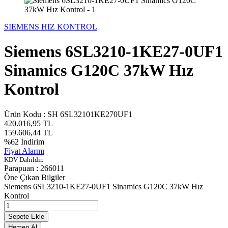
SIEMENS HIZ KONTROL
Siemens 6SL3210-1KE27-0UF1
Sinamics G120C 37kW Hız
Kontrol
Ürün Kodu :
SH 6SL32101KE270UF1
420.016,95
TL
159.606,44
TL
%
62
İndirim
Fiyat Alarmı
KDV Dahildir.
Parapuan :
266011
Öne Çıkan Bilgiler
Siemens 6SL3210-1KE27-0UF1 Sinamics G120C 37kW Hız
Kontrol
Sepete Ekle
Hemen Al