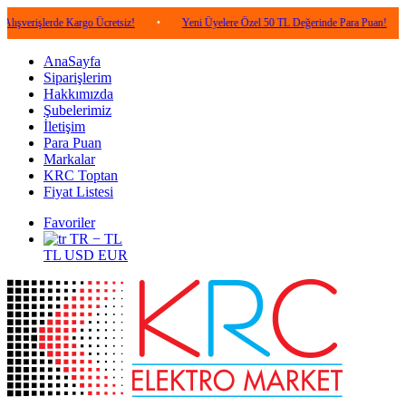
erde Kargo Ücretsiz!
•
Yeni Üyelere Özel 50 TL Değerinde Para Puan!
•
5.00
AnaSayfa
Siparişlerim
Hakkımızda
Şubelerimiz
İletişim
Para Puan
Markalar
KRC Toptan
Fiyat Listesi
Favoriler
TR − TL
TL
USD
EUR