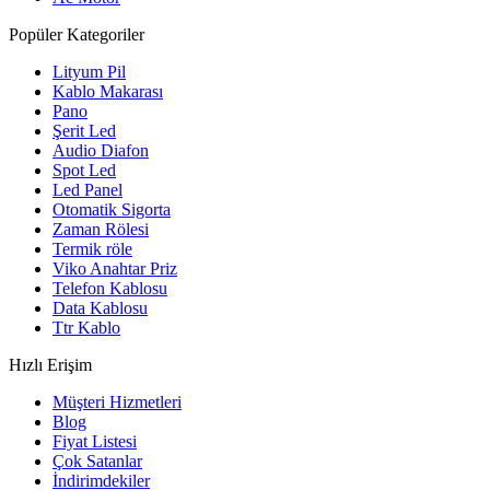
Popüler Kategoriler
Lityum Pil
Kablo Makarası
Pano
Şerit Led
Audio Diafon
Spot Led
Led Panel
Otomatik Sigorta
Zaman Rölesi
Termik röle
Viko Anahtar Priz
Telefon Kablosu
Data Kablosu
Ttr Kablo
Hızlı Erişim
Müşteri Hizmetleri
Blog
Fiyat Listesi
Çok Satanlar
İndirimdekiler