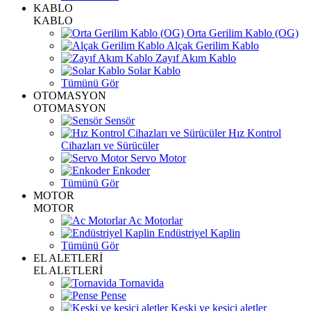
KABLO
KABLO
Orta Gerilim Kablo (OG)
Alçak Gerilim Kablo
Zayıf Akım Kablo
Solar Kablo
Tümünü Gör
OTOMASYON
OTOMASYON
Sensör
Hız Kontrol
Cihazları ve Sürücüler
Servo Motor
Enkoder
Tümünü Gör
MOTOR
MOTOR
Ac Motorlar
Endüstriyel Kaplin
Tümünü Gör
EL ALETLERİ
EL ALETLERİ
Tornavida
Pense
Keski ve kesici aletler