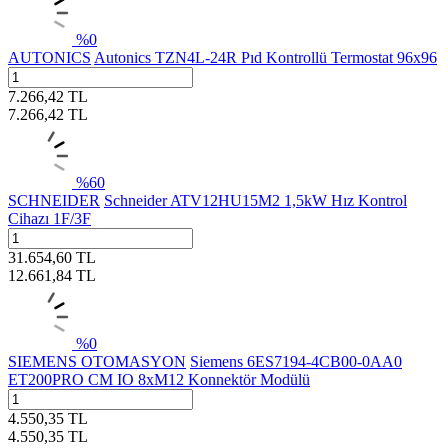
%
0
AUTONICS
Autonics TZN4L-24R Pıd Kontrollü Termostat 96x96
7.266,42
TL
7.266,42
TL
%
60
SCHNEIDER
Schneider ATV12HU15M2 1,5kW Hız Kontrol
Cihazı 1F/3F
31.654,60
TL
12.661,84
TL
%
0
SIEMENS OTOMASYON
Siemens 6ES7194-4CB00-0AA0
ET200PRO CM IO 8xM12 Konnektör Modülü
4.550,35
TL
4.550,35
TL