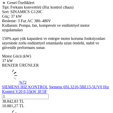
🔹 Genel Özellikleri
Tipi: Frekans konvertörü (Hız kontrol cihazı)
Seri: SINAMICS G120C
Güç: 37 kW
Besleme: 3 Faz AC 380–480V
Kullanım: Pompa, fan, kompresör ve endüstriyel motor
uygulamaları
150% aşırı yük kapasitesi ve entegre motor koruma fonksiyonları
sayesinde zorlu endüstriyel ortamlarda uzun ömürlü, stabil ve
güvenilir performans sunar.
Motor Gücü (kW)
37 kW
BENZER ÜRÜNLER
%
72
SIEMENS HIZ KONTROL
Siemens 6SL3210-5BE15-5UV0 Hız
Kontrol V20 0,55kW 3F/3F
38.842,83
TL
10.881,27
TL