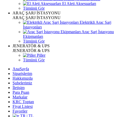
El Aleti Aksesuarları
Tümünü Gör
ARAÇ ŞARJ İSTASYONU
ARAÇ ŞARJ İSTASYONU
Elektrikli Araç Şarj
İstasyonları
Araç Şarj İstasyonu
Ekipmanları
Tümünü Gör
JENERATÖR & UPS
JENERATÖR & UPS
Piller
Tümünü Gör
AnaSayfa
Siparişlerim
Hakkımızda
Şubelerimiz
İletişim
Para Puan
Markalar
KRC Toptan
Fiyat Listesi
Favoriler
TR | TL