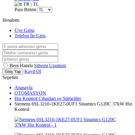
TR | TL
Para Birimi
Hesabım
Üye Girişi
Telefon İle Giriş
Beni Hatırla
Şifremi Unuttum
Kayıt Ol
Giriş Yap
Sepetim
Anasayfa
OTOMASYON
Hız Kontrol Cihazları ve Sürücüler
Siemens 6SL3210-1KE27-0UF1 Sinamics G120C 37kW Hız
Kontrol