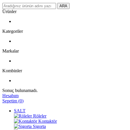
ARA
Ürünler
Kategoriler
Markalar
Kombinler
Sonuç bulunamadı.
Hesabım
Sepetim
(
0
)
ŞALT
Röleler
Kontaktör
Sigorta