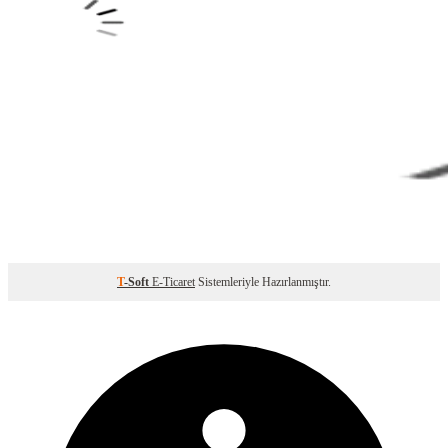
T
-Soft
E-Ticaret
Sistemleriyle Hazırlanmıştır.