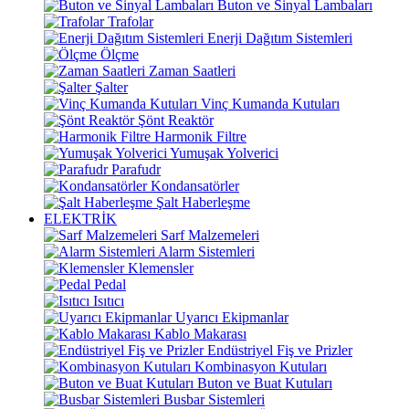
Buton ve Sinyal Lambaları
Trafolar
Enerji Dağıtım Sistemleri
Ölçme
Zaman Saatleri
Şalter
Vinç Kumanda Kutuları
Şönt Reaktör
Harmonik Filtre
Yumuşak Yolverici
Parafudr
Kondansatörler
Şalt Haberleşme
ELEKTRİK
Sarf Malzemeleri
Alarm Sistemleri
Klemensler
Pedal
Isıtıcı
Uyarıcı Ekipmanlar
Kablo Makarası
Endüstriyel Fiş ve Prizler
Kombinasyon Kutuları
Buton ve Buat Kutuları
Busbar Sistemleri