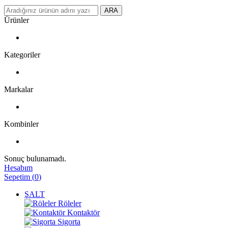
ARA
Ürünler
Kategoriler
Markalar
Kombinler
Sonuç bulunamadı.
Hesabım
Sepetim
(
0
)
ŞALT
Röleler
Kontaktör
Sigorta