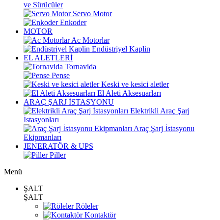
ve Sürücüler
Servo Motor
Enkoder
MOTOR
Ac Motorlar
Endüstriyel Kaplin
EL ALETLERİ
Tornavida
Pense
Keski ve kesici aletler
El Aleti Aksesuarları
ARAÇ ŞARJ İSTASYONU
Elektrikli Araç Şarj
İstasyonları
Araç Şarj İstasyonu
Ekipmanları
JENERATÖR & UPS
Piller
Menü
ŞALT
ŞALT
Röleler
Kontaktör