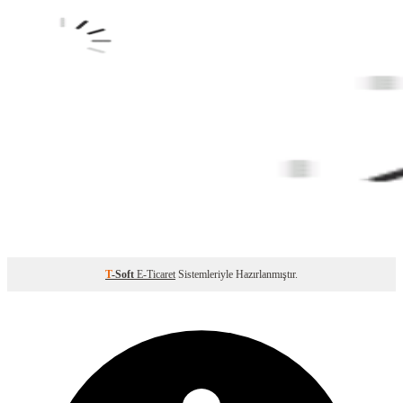
T
-Soft
E-Ticaret
Sistemleriyle Hazırlanmıştır.