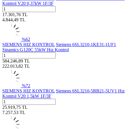
Kontrol V20 0,37kW 1F/3F
17.301,76
TL
4.844,49
TL
%
62
SIEMENS HIZ KONTROL
Siemens 6SL3210-1KE31-1UF1
Sinamics G120C 55kW Hız Kontrol
584.246,89
TL
222.013,82
TL
%
72
SIEMENS HIZ KONTROL
Siemens 6SL3210-5BB21-5UV1 Hız
Kontrol V20 1,5kW 1F/3F
25.919,75
TL
7.257,53
TL