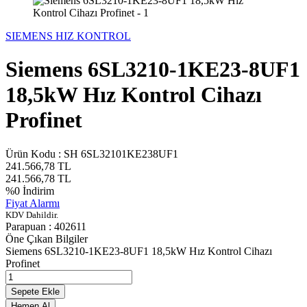
SIEMENS HIZ KONTROL
Siemens 6SL3210-1KE23-8UF1
18,5kW Hız Kontrol Cihazı
Profinet
Ürün Kodu :
SH 6SL32101KE238UF1
241.566,78
TL
241.566,78
TL
%
0
İndirim
Fiyat Alarmı
KDV Dahildir.
Parapuan :
402611
Öne Çıkan Bilgiler
Siemens 6SL3210-1KE23-8UF1 18,5kW Hız Kontrol Cihazı
Profinet
Sepete Ekle
Hemen Al