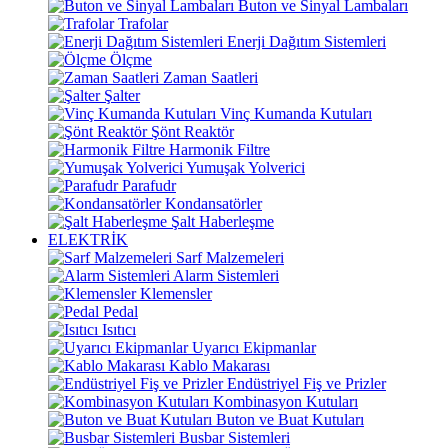
Buton ve Sinyal Lambaları
Trafolar
Enerji Dağıtım Sistemleri
Ölçme
Zaman Saatleri
Şalter
Vinç Kumanda Kutuları
Şönt Reaktör
Harmonik Filtre
Yumuşak Yolverici
Parafudr
Kondansatörler
Şalt Haberleşme
ELEKTRİK
Sarf Malzemeleri
Alarm Sistemleri
Klemensler
Pedal
Isıtıcı
Uyarıcı Ekipmanlar
Kablo Makarası
Endüstriyel Fiş ve Prizler
Kombinasyon Kutuları
Buton ve Buat Kutuları
Busbar Sistemleri