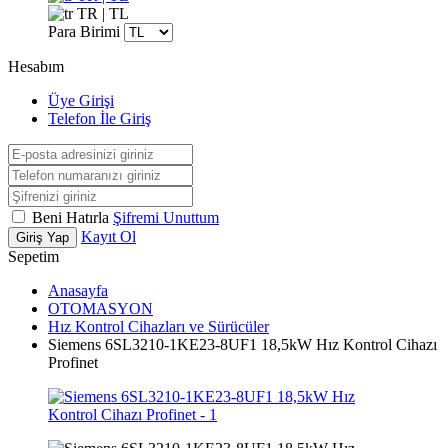
TR | TL
Para Birimi
Hesabım
Üye Girişi
Telefon İle Giriş
Beni Hatırla
Şifremi Unuttum
Kayıt Ol
Giriş Yap
Sepetim
Anasayfa
OTOMASYON
Hız Kontrol Cihazları ve Sürücüler
Siemens 6SL3210-1KE23-8UF1 18,5kW Hız Kontrol Cihazı
Profinet