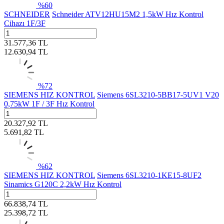
%
60
SCHNEIDER
Schneider ATV12HU15M2 1,5kW Hız Kontrol
Cihazı 1F/3F
31.577,36
TL
12.630,94
TL
%
72
SIEMENS HIZ KONTROL
Siemens 6SL3210-5BB17-5UV1 V20
0,75kW 1F / 3F Hız Kontrol
20.327,92
TL
5.691,82
TL
%
62
SIEMENS HIZ KONTROL
Siemens 6SL3210-1KE15-8UF2
Sinamics G120C 2,2kW Hız Kontrol
66.838,74
TL
25.398,72
TL