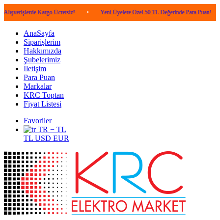
lerde Kargo Ücretsiz!
•
Yeni Üyelere Özel 50 TL Değerinde Para Puan!
•
5.0
AnaSayfa
Siparişlerim
Hakkımızda
Şubelerimiz
İletişim
Para Puan
Markalar
KRC Toptan
Fiyat Listesi
Favoriler
TR − TL
TL
USD
EUR