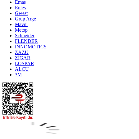
Emas
Entes
Gwest
Grup Arge
Mavili
Metop
Schneider
FLENDER
INNOMOTICS
ZAZU
ZİGAR
LOSPAR
ALCU
3M