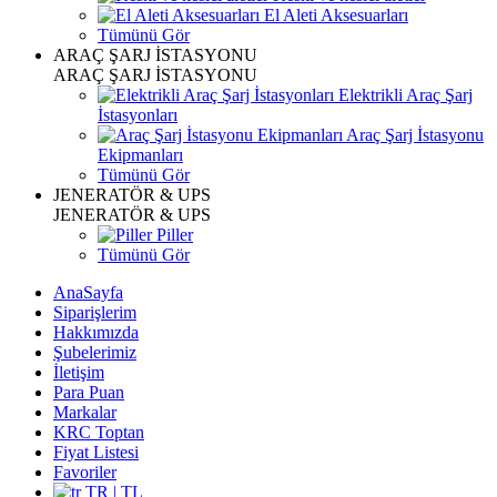
El Aleti Aksesuarları
Tümünü Gör
ARAÇ ŞARJ İSTASYONU
ARAÇ ŞARJ İSTASYONU
Elektrikli Araç Şarj
İstasyonları
Araç Şarj İstasyonu
Ekipmanları
Tümünü Gör
JENERATÖR & UPS
JENERATÖR & UPS
Piller
Tümünü Gör
AnaSayfa
Siparişlerim
Hakkımızda
Şubelerimiz
İletişim
Para Puan
Markalar
KRC Toptan
Fiyat Listesi
Favoriler
TR | TL