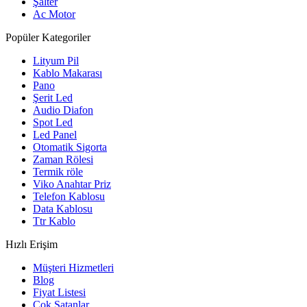
Şalter
Ac Motor
Popüler Kategoriler
Lityum Pil
Kablo Makarası
Pano
Şerit Led
Audio Diafon
Spot Led
Led Panel
Otomatik Sigorta
Zaman Rölesi
Termik röle
Viko Anahtar Priz
Telefon Kablosu
Data Kablosu
Ttr Kablo
Hızlı Erişim
Müşteri Hizmetleri
Blog
Fiyat Listesi
Çok Satanlar