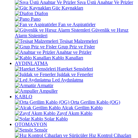
Sıva Üstü Anahtar Ve Prizler
Güç Kaynakları
Diafon
Pano
Fan ve Aspiratörler
Güvenlik ve Hırsız
Alarm Sistemleri
Tesisat Malzemeleri
Grup Priz ve Fişler
Anahtar ve Prizler
Kablo Kanalları
AYDINLATMA
Hareket Sensörleri
Işıldak ve Fenerler
Led Aydınlatma
Armatür
Ampuller
KABLO
Orta Gerilim Kablo (OG)
Alçak Gerilim Kablo
Zayıf Akım Kablo
Solar Kablo
OTOMASYON
Sensör
Hız Kontrol Cihazları