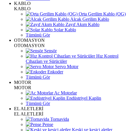
KABLO
KABLO
Orta Gerilim Kablo (OG)
Alçak Gerilim Kablo
Zayıf Akım Kablo
Solar Kablo
Tümünü Gör
OTOMASYON
OTOMASYON
Sensör
Hız Kontrol
Cihazları ve Sürücüler
Servo Motor
Enkoder
Tümünü Gör
MOTOR
MOTOR
Ac Motorlar
Endüstriyel Kaplin
Tümünü Gör
EL ALETLERİ
EL ALETLERİ
Tornavida
Pense
Keski ve kesici aletler