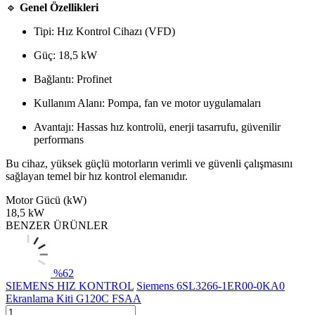
🔹
Genel Özellikleri
Tipi: Hız Kontrol Cihazı (VFD)
Güç: 18,5 kW
Bağlantı: Profinet
Kullanım Alanı: Pompa, fan ve motor uygulamaları
Avantajı: Hassas hız kontrolü, enerji tasarrufu, güvenilir
performans
Bu cihaz, yüksek güçlü motorların verimli ve güvenli çalışmasını
sağlayan temel bir hız kontrol elemanıdır.
Motor Gücü (kW)
18,5 kW
BENZER ÜRÜNLER
%
62
SIEMENS HIZ KONTROL
Siemens 6SL3266-1ER00-0KA0
Ekranlama Kiti G120C FSAA