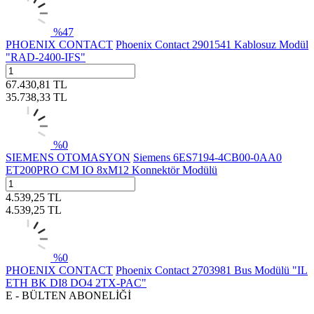
%
47
PHOENIX CONTACT
Phoenix Contact 2901541 Kablosuz Modül
"RAD-2400-IFS"
67.430,81
TL
35.738,33
TL
%
0
SIEMENS OTOMASYON
Siemens 6ES7194-4CB00-0AA0
ET200PRO CM IO 8xM12 Konnektör Modülü
4.539,25
TL
4.539,25
TL
%
0
PHOENIX CONTACT
Phoenix Contact 2703981 Bus Modülü "IL
ETH BK DI8 DO4 2TX-PAC"
E - BÜLTEN ABONELİĞİ