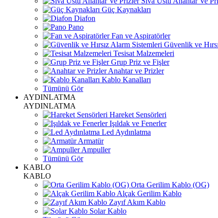
Sıva Üstü Anahtar Ve Pri
Güç Kaynakları
Diafon
Pano
Fan ve Aspiratörler
Güvenlik ve Hırsı
Tesisat Malzemeleri
Grup Priz ve Fişler
Anahtar ve Prizler
Kablo Kanalları
Tümünü Gör
AYDINLATMA
AYDINLATMA
Hareket Sensörleri
Işıldak ve Fenerler
Led Aydınlatma
Armatür
Ampuller
Tümünü Gör
KABLO
KABLO
Orta Gerilim Kablo (OG)
Alçak Gerilim Kablo
Zayıf Akım Kablo
Solar Kablo