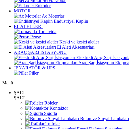
Servo Motor
Enkoder
MOTOR
Ac Motorlar
Endüstriyel Kaplin
EL ALETLERİ
Tornavida
Pense
Keski ve kesici aletler
El Aleti Aksesuarları
ARAÇ ŞARJ İSTASYONU
Elektrikli Araç Şarj İstasyonl
Araç Şarj İstasyonu Ekipma
JENARATÖR & UPS
Piller
Menü
ŞALT
ŞALT
Röleler
Kontaktör
Sigorta
Buton ve Sinyal Lambaları
Trafolar
Enerji Dağıtım Sistemleri