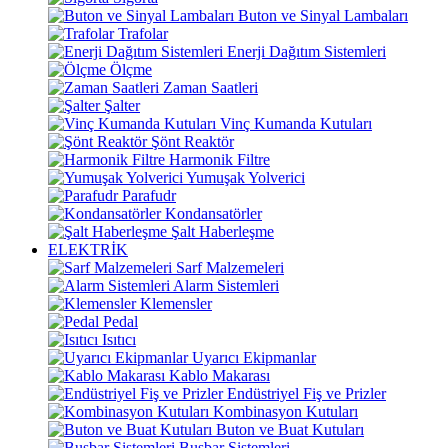
Buton ve Sinyal Lambaları
Trafolar
Enerji Dağıtım Sistemleri
Ölçme
Zaman Saatleri
Şalter
Vinç Kumanda Kutuları
Şönt Reaktör
Harmonik Filtre
Yumuşak Yolverici
Parafudr
Kondansatörler
Şalt Haberleşme
ELEKTRİK
Sarf Malzemeleri
Alarm Sistemleri
Klemensler
Pedal
Isıtıcı
Uyarıcı Ekipmanlar
Kablo Makarası
Endüstriyel Fiş ve Prizler
Kombinasyon Kutuları
Buton ve Buat Kutuları
Busbar Sistemleri