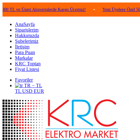
ve Üzeri Alışverişlerde Kargo Ücretsiz!
•
Yeni Üyelere Özel 50 TL Değe
AnaSayfa
Siparişlerim
Hakkımızda
Şubelerimiz
İletişim
Para Puan
Markalar
KRC Toptan
Fiyat Listesi
Favoriler
TR − TL
TL
USD
EUR