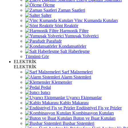
Ölçme
Zaman Saatleri
Şalter
Vinç Kumanda Kutuları
Şönt Reaktör
Harmonik Filtre
Yumuşak Yolverici
Parafudr
Kondansatörler
Şalt Haberleşme
Tümünü Gör
ELEKTRİK
ELEKTRİK
Sarf Malzemeleri
Alarm Sistemleri
Klemensler
Pedal
Isıtıcı
Uyarıcı Ekipmanlar
Kablo Makarası
Endüstriyel Fiş ve Prizler
Kombinasyon Kutuları
Buton ve Buat Kutuları
Busbar Sistemleri