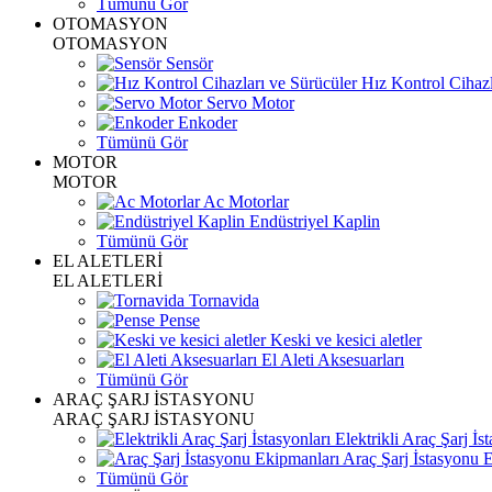
Tümünü Gör
OTOMASYON
OTOMASYON
Sensör
Hız Kontrol Cihazl
Servo Motor
Enkoder
Tümünü Gör
MOTOR
MOTOR
Ac Motorlar
Endüstriyel Kaplin
Tümünü Gör
EL ALETLERİ
EL ALETLERİ
Tornavida
Pense
Keski ve kesici aletler
El Aleti Aksesuarları
Tümünü Gör
ARAÇ ŞARJ İSTASYONU
ARAÇ ŞARJ İSTASYONU
Elektrikli Araç Şarj İst
Araç Şarj İstasyonu 
Tümünü Gör