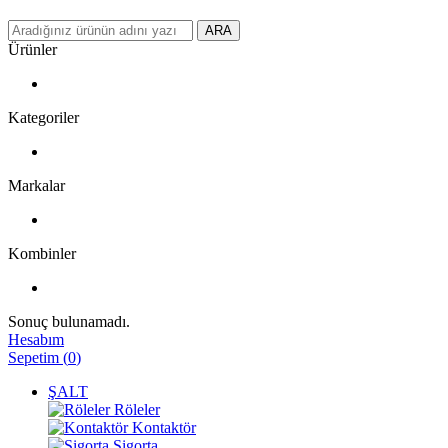
ARA
Ürünler
Kategoriler
Markalar
Kombinler
Sonuç bulunamadı.
Hesabım
Sepetim
(
0
)
ŞALT
Röleler
Kontaktör
Sigorta