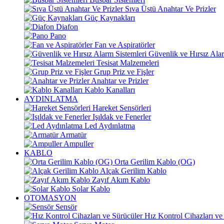
Sıva Üstü Anahtar Ve Prizler
Güç Kaynakları
Diafon
Pano
Fan ve Aspiratörler
Güvenlik ve Hırsız Alar
Tesisat Malzemeleri
Grup Priz ve Fişler
Anahtar ve Prizler
Kablo Kanalları
AYDINLATMA
Hareket Sensörleri
Işıldak ve Fenerler
Led Aydınlatma
Armatür
Ampuller
KABLO
Orta Gerilim Kablo (OG)
Alçak Gerilim Kablo
Zayıf Akım Kablo
Solar Kablo
OTOMASYON
Sensör
Hız Kontrol Cihazları ve