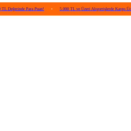
rinde Para Puan!
•
5.000 TL ve Üzeri Alışverişlerde Kargo Ücretsiz!