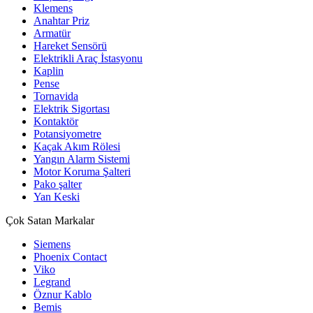
Klemens
Anahtar Priz
Armatür
Hareket Sensörü
Elektrikli Araç İstasyonu
Kaplin
Pense
Tornavida
Elektrik Sigortası
Kontaktör
Potansiyometre
Kaçak Akım Rölesi
Yangın Alarm Sistemi
Motor Koruma Şalteri
Pako şalter
Yan Keski
Çok Satan Markalar
Siemens
Phoenix Contact
Viko
Legrand
Öznur Kablo
Bemis