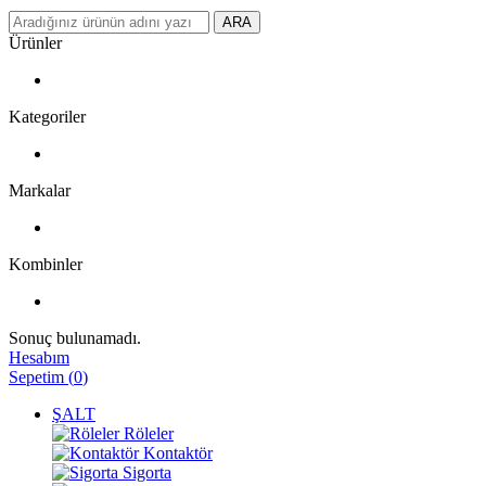
ARA
Ürünler
Kategoriler
Markalar
Kombinler
Sonuç bulunamadı.
Hesabım
Sepetim
(
0
)
ŞALT
Röleler
Kontaktör
Sigorta