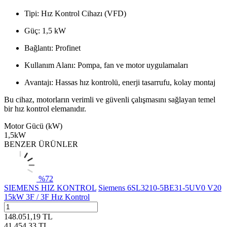
Tipi: Hız Kontrol Cihazı (VFD)
Güç: 1,5 kW
Bağlantı: Profinet
Kullanım Alanı: Pompa, fan ve motor uygulamaları
Avantajı: Hassas hız kontrolü, enerji tasarrufu, kolay montaj
Bu cihaz, motorların verimli ve güvenli çalışmasını sağlayan temel
bir hız kontrol elemanıdır.
Motor Gücü (kW)
1,5kW
BENZER ÜRÜNLER
%
72
SIEMENS HIZ KONTROL
Siemens 6SL3210-5BE31-5UV0 V20
15kW 3F / 3F Hız Kontrol
148.051,19
TL
41.454,33
TL