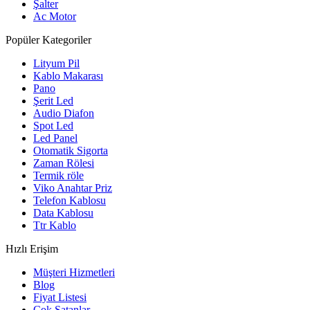
Şalter
Ac Motor
Popüler Kategoriler
Lityum Pil
Kablo Makarası
Pano
Şerit Led
Audio Diafon
Spot Led
Led Panel
Otomatik Sigorta
Zaman Rölesi
Termik röle
Viko Anahtar Priz
Telefon Kablosu
Data Kablosu
Ttr Kablo
Hızlı Erişim
Müşteri Hizmetleri
Blog
Fiyat Listesi
Çok Satanlar