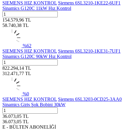
SIEMENS HIZ KONTROL
Siemens 6SL3210-1KE22-6UF1
Sinamics G120C 11kW Hız Kontrol
154.579,96
TL
58.740,38
TL
%
62
SIEMENS HIZ KONTROL
Siemens 6SL3210-1KE31-7UF1
Sinamics G120C 90kW Hız Kontrol
822.294,14
TL
312.471,77
TL
%
0
SIEMENS HIZ KONTROL
Siemens 6SL3203-0CD25-3AA0
Sinamics Giriş Şok Bobini 30kW
36.073,05
TL
36.073,05
TL
E - BÜLTEN ABONELİĞİ