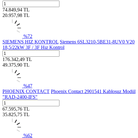
74.849,94
TL
20.957,98
TL
%
72
SIEMENS HIZ KONTROL
Siemens 6SL3210-5BE31-8UV0 V20
18,5/22kW 3F / 3F Hız Kontrol
176.342,49
TL
49.375,90
TL
%
47
PHOENIX CONTACT
Phoenix Contact 2901541 Kablosuz Modül
"RAD-2400-IFS"
67.595,76
TL
35.825,75
TL
%
62