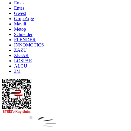
Emas
Entes
Gwest
Grup Arge
Mavili
Metop
Schneider
FLENDER
INNOMOTICS
ZAZU
ZİGAR
LOSPAR
ALCU
3M