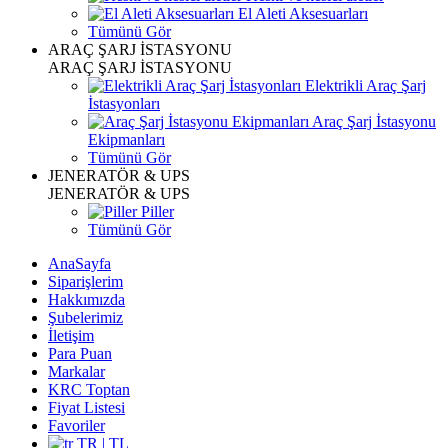
El Aleti Aksesuarları
Tümünü Gör
ARAÇ ŞARJ İSTASYONU
ARAÇ ŞARJ İSTASYONU
Elektrikli Araç Şarj
İstasyonları
Araç Şarj İstasyonu
Ekipmanları
Tümünü Gör
JENERATÖR & UPS
JENERATÖR & UPS
Piller
Tümünü Gör
AnaSayfa
Siparişlerim
Hakkımızda
Şubelerimiz
İletişim
Para Puan
Markalar
KRC Toptan
Fiyat Listesi
Favoriler
TR | TL