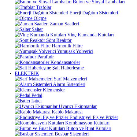
Buton ve Sinyal Lambaları
Trafolar
Enerji Dağıtım Sistemleri
Ölçme
Zaman Saatleri
Şalter
Vinç Kumanda Kutuları
Şönt Reaktör
Harmonik Filtre
Yumuşak Yolverici
Parafudr
Kondansatörler
Şalt Haberleşme
ELEKTRİK
Sarf Malzemeleri
Alarm Sistemleri
Klemensler
Pedal
Isıtıcı
Uyarıcı Ekipmanlar
Kablo Makarası
Endüstriyel Fiş ve Prizler
Kombinasyon Kutuları
Buton ve Buat Kutuları
Busbar Sistemleri