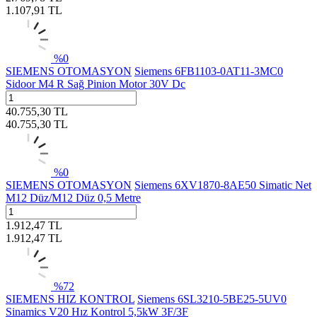
1.107,91
TL
%
0
SIEMENS OTOMASYON
Siemens 6FB1103-0AT11-3MC0
Sidoor M4 R Sağ Pinion Motor 30V Dc
40.755,30
TL
40.755,30
TL
%
0
SIEMENS OTOMASYON
Siemens 6XV1870-8AE50 Simatic Net
M12 Düz/M12 Düz 0,5 Metre
1.912,47
TL
1.912,47
TL
%
72
SIEMENS HIZ KONTROL
Siemens 6SL3210-5BE25-5UV0
Sinamics V20 Hız Kontrol 5,5kW 3F/3F