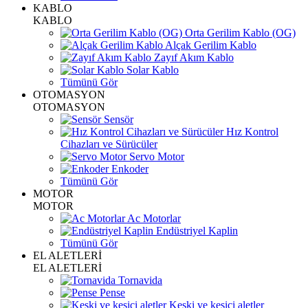
KABLO
KABLO
Orta Gerilim Kablo (OG)
Alçak Gerilim Kablo
Zayıf Akım Kablo
Solar Kablo
Tümünü Gör
OTOMASYON
OTOMASYON
Sensör
Hız Kontrol
Cihazları ve Sürücüler
Servo Motor
Enkoder
Tümünü Gör
MOTOR
MOTOR
Ac Motorlar
Endüstriyel Kaplin
Tümünü Gör
EL ALETLERİ
EL ALETLERİ
Tornavida
Pense
Keski ve kesici aletler