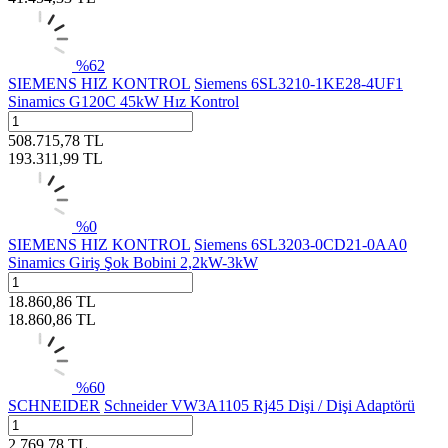
%
62
SIEMENS HIZ KONTROL
Siemens 6SL3210-1KE28-4UF1
Sinamics G120C 45kW Hız Kontrol
508.715,78
TL
193.311,99
TL
%
0
SIEMENS HIZ KONTROL
Siemens 6SL3203-0CD21-0AA0
Sinamics Giriş Şok Bobini 2,2kW-3kW
18.860,86
TL
18.860,86
TL
%
60
SCHNEIDER
Schneider VW3A1105 Rj45 Dişi / Dişi Adaptörü
2.769,78
TL