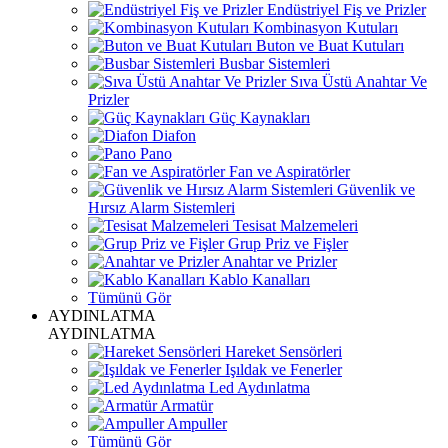
Endüstriyel Fiş ve Prizler
Kombinasyon Kutuları
Buton ve Buat Kutuları
Busbar Sistemleri
Sıva Üstü Anahtar Ve
Prizler
Güç Kaynakları
Diafon
Pano
Fan ve Aspiratörler
Güvenlik ve
Hırsız Alarm Sistemleri
Tesisat Malzemeleri
Grup Priz ve Fişler
Anahtar ve Prizler
Kablo Kanalları
Tümünü Gör
AYDINLATMA
AYDINLATMA
Hareket Sensörleri
Işıldak ve Fenerler
Led Aydınlatma
Armatür
Ampuller
Tümünü Gör