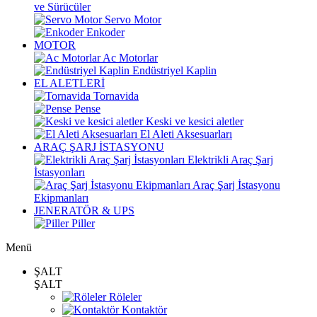
ve Sürücüler
Servo Motor
Enkoder
MOTOR
Ac Motorlar
Endüstriyel Kaplin
EL ALETLERİ
Tornavida
Pense
Keski ve kesici aletler
El Aleti Aksesuarları
ARAÇ ŞARJ İSTASYONU
Elektrikli Araç Şarj
İstasyonları
Araç Şarj İstasyonu
Ekipmanları
JENERATÖR & UPS
Piller
Menü
ŞALT
ŞALT
Röleler
Kontaktör