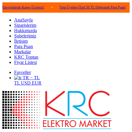
lerde Kargo Ücretsiz!
•
Yeni Üyelere Özel 50 TL Değerinde Para Puan!
•
5.00
AnaSayfa
Siparişlerim
Hakkımızda
Şubelerimiz
İletişim
Para Puan
Markalar
KRC Toptan
Fiyat Listesi
Favoriler
TR − TL
TL
USD
EUR