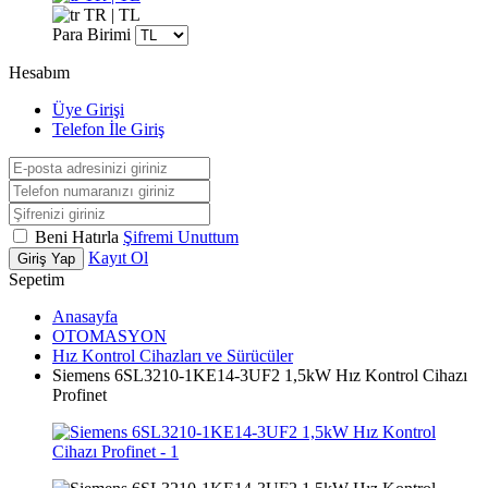
TR | TL
Para Birimi
Hesabım
Üye Girişi
Telefon İle Giriş
Beni Hatırla
Şifremi Unuttum
Kayıt Ol
Giriş Yap
Sepetim
Anasayfa
OTOMASYON
Hız Kontrol Cihazları ve Sürücüler
Siemens 6SL3210-1KE14-3UF2 1,5kW Hız Kontrol Cihazı
Profinet