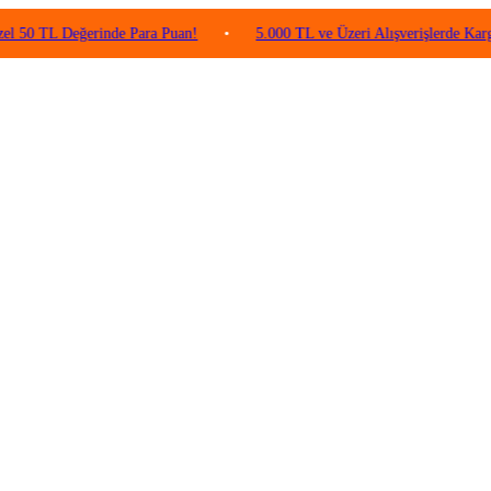
TL Değerinde Para Puan!
•
5.000 TL ve Üzeri Alışverişlerde Kargo Ücret