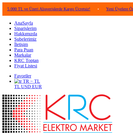
00 TL ve Üzeri Alışverişlerde Kargo Ücretsiz!
•
Yeni Üyelere Özel 50 
AnaSayfa
Siparişlerim
Hakkımızda
Şubelerimiz
İletişim
Para Puan
Markalar
KRC Toptan
Fiyat Listesi
Favoriler
TR − TL
TL
USD
EUR