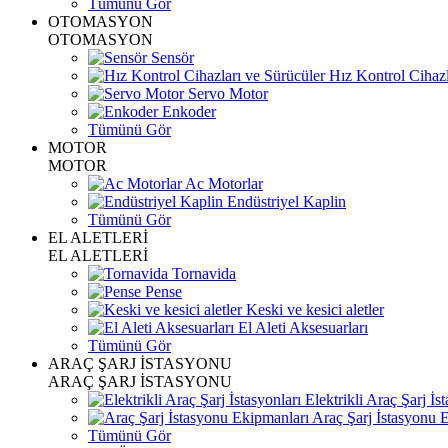
Tümünü Gör
OTOMASYON
OTOMASYON
Sensör
Hız Kontrol Cihazl
Servo Motor
Enkoder
Tümünü Gör
MOTOR
MOTOR
Ac Motorlar
Endüstriyel Kaplin
Tümünü Gör
EL ALETLERİ
EL ALETLERİ
Tornavida
Pense
Keski ve kesici aletler
El Aleti Aksesuarları
Tümünü Gör
ARAÇ ŞARJ İSTASYONU
ARAÇ ŞARJ İSTASYONU
Elektrikli Araç Şarj İst
Araç Şarj İstasyonu 
Tümünü Gör