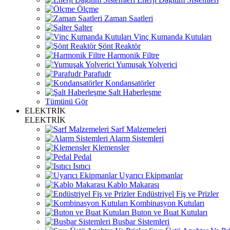
Ölçme
Zaman Saatleri
Şalter
Vinç Kumanda Kutuları
Şönt Reaktör
Harmonik Filtre
Yumuşak Yolverici
Parafudr
Kondansatörler
Şalt Haberleşme
Tümünü Gör
ELEKTRİK
ELEKTRİK
Sarf Malzemeleri
Alarm Sistemleri
Klemensler
Pedal
Isıtıcı
Uyarıcı Ekipmanlar
Kablo Makarası
Endüstriyel Fiş ve Prizler
Kombinasyon Kutuları
Buton ve Buat Kutuları
Busbar Sistemleri