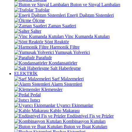
Buton ve Sinyal Lambaları
Trafolar
Enerji Dağıtım Sistemleri
Ölçme
Zaman Saatleri
Şalter
Vinç Kumanda Kutuları
Şönt Reaktör
Harmonik Filtre
Yumuşak Yolverici
Parafudr
Kondansatörler
Şalt Haberleşme
ELEKTRİK
Sarf Malzemeleri
Alarm Sistemleri
Klemensler
Pedal
Isıtıcı
Uyarıcı Ekipmanlar
Kablo Makarası
Endüstriyel Fiş ve Prizler
Kombinasyon Kutuları
Buton ve Buat Kutuları
Busbar Sistemleri