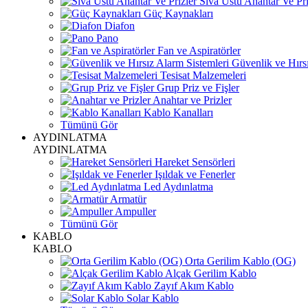
Sıva Üstü Anahtar Ve Pri
Güç Kaynakları
Diafon
Pano
Fan ve Aspiratörler
Güvenlik ve Hırsı
Tesisat Malzemeleri
Grup Priz ve Fişler
Anahtar ve Prizler
Kablo Kanalları
Tümünü Gör
AYDINLATMA
AYDINLATMA
Hareket Sensörleri
Işıldak ve Fenerler
Led Aydınlatma
Armatür
Ampuller
Tümünü Gör
KABLO
KABLO
Orta Gerilim Kablo (OG)
Alçak Gerilim Kablo
Zayıf Akım Kablo
Solar Kablo