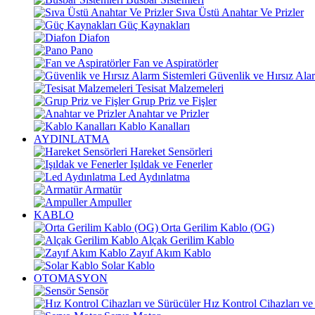
Sıva Üstü Anahtar Ve Prizler
Güç Kaynakları
Diafon
Pano
Fan ve Aspiratörler
Güvenlik ve Hırsız Alar
Tesisat Malzemeleri
Grup Priz ve Fişler
Anahtar ve Prizler
Kablo Kanalları
AYDINLATMA
Hareket Sensörleri
Işıldak ve Fenerler
Led Aydınlatma
Armatür
Ampuller
KABLO
Orta Gerilim Kablo (OG)
Alçak Gerilim Kablo
Zayıf Akım Kablo
Solar Kablo
OTOMASYON
Sensör
Hız Kontrol Cihazları ve