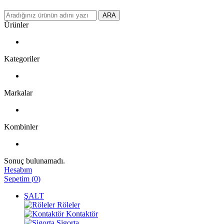
ARA
Ürünler
Kategoriler
Markalar
Kombinler
Sonuç bulunamadı.
Hesabım
Sepetim
(
0
)
ŞALT
Röleler
Kontaktör
Sigorta