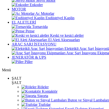
Servo Motor
Enkoder
MOTOR
Ac Motorlar
Endüstriyel Kaplin
EL ALETLERİ
Tornavida
Pense
Keski ve kesici aletler
El Aleti Aksesuarları
ARAÇ ŞARJ İSTASYONU
Elektrikli Araç Şarj İstasyonl
Araç Şarj İstasyonu Ekipma
JENERATÖR & UPS
Piller
Menü
ŞALT
ŞALT
Röleler
Kontaktör
Sigorta
Buton ve Sinyal Lambaları
Trafolar
Enerji Dağıtım Sistemleri