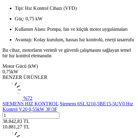
Tipi: Hız Kontrol Cihazı (VFD)
Güç: 0,75 kW
Kullanım Alanı: Pompa, fan ve küçük motor uygulamaları
Avantajı: Kolay kurulum, hassas hız kontrolü, enerji tasarrufu
Bu cihaz, motorların verimli ve güvenli çalışmasını sağlayan temel
bir hız kontrol elemanıdır.
Motor Gücü (kW)
0,75kW
BENZER ÜRÜNLER
%
72
SIEMENS HIZ KONTROL
Siemens 6SL3210-5BE15-5UV0 Hız
Kontrol V20 0,55kW 3F/3F
38.842,83
TL
10.881,27
TL