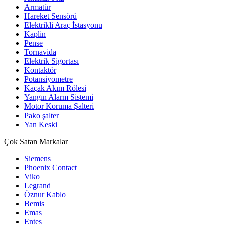
Armatür
Hareket Sensörü
Elektrikli Araç İstasyonu
Kaplin
Pense
Tornavida
Elektrik Sigortası
Kontaktör
Potansiyometre
Kaçak Akım Rölesi
Yangın Alarm Sistemi
Motor Koruma Şalteri
Pako şalter
Yan Keski
Çok Satan Markalar
Siemens
Phoenix Contact
Viko
Legrand
Öznur Kablo
Bemis
Emas
Entes