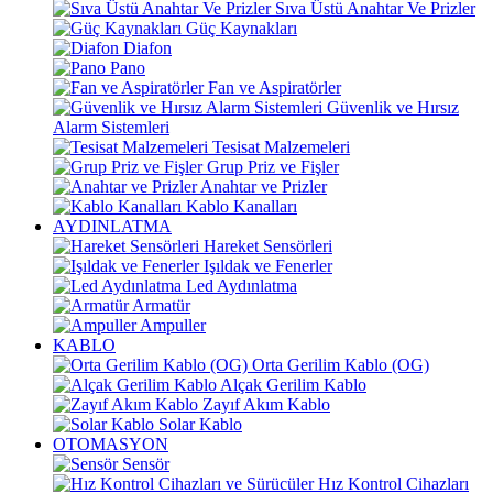
Sıva Üstü Anahtar Ve Prizler
Güç Kaynakları
Diafon
Pano
Fan ve Aspiratörler
Güvenlik ve Hırsız
Alarm Sistemleri
Tesisat Malzemeleri
Grup Priz ve Fişler
Anahtar ve Prizler
Kablo Kanalları
AYDINLATMA
Hareket Sensörleri
Işıldak ve Fenerler
Led Aydınlatma
Armatür
Ampuller
KABLO
Orta Gerilim Kablo (OG)
Alçak Gerilim Kablo
Zayıf Akım Kablo
Solar Kablo
OTOMASYON
Sensör
Hız Kontrol Cihazları