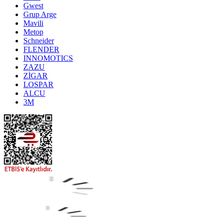
Gwest
Grup Arge
Mavili
Metop
Schneider
FLENDER
INNOMOTICS
ZAZU
ZİGAR
LOSPAR
ALCU
3M