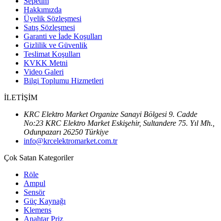
Sepetim
Hakkımızda
Üyelik Sözleşmesi
Satış Sözleşmesi
Garanti ve İade Koşulları
Gizlilik ve Güvenlik
Teslimat Koşulları
KVKK Metni
Video Galeri
Bilgi Toplumu Hizmetleri
İLETİŞİM
KRC Elektro Market Organize Sanayi Bölgesi 9. Cadde
No:23 KRC Elektro Market Eskişehir, Sultandere 75. Yıl Mh.,
Odunpazarı 26250 Türkiye
info@krcelektromarket.com.tr
Çok Satan Kategoriler
Röle
Ampul
Sensör
Güç Kaynağı
Klemens
Anahtar Priz