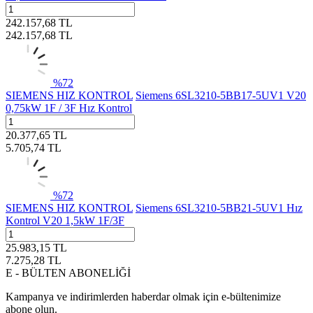
242.157,68
TL
242.157,68
TL
%
72
SIEMENS HIZ KONTROL
Siemens 6SL3210-5BB17-5UV1 V20
0,75kW 1F / 3F Hız Kontrol
20.377,65
TL
5.705,74
TL
%
72
SIEMENS HIZ KONTROL
Siemens 6SL3210-5BB21-5UV1 Hız
Kontrol V20 1,5kW 1F/3F
25.983,15
TL
7.275,28
TL
E - BÜLTEN ABONELİĞİ
Kampanya ve indirimlerden haberdar olmak için e-bültenimize
abone olun.