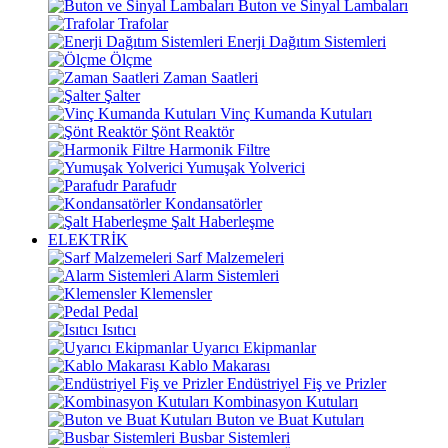
Buton ve Sinyal Lambaları
Trafolar
Enerji Dağıtım Sistemleri
Ölçme
Zaman Saatleri
Şalter
Vinç Kumanda Kutuları
Şönt Reaktör
Harmonik Filtre
Yumuşak Yolverici
Parafudr
Kondansatörler
Şalt Haberleşme
ELEKTRİK
Sarf Malzemeleri
Alarm Sistemleri
Klemensler
Pedal
Isıtıcı
Uyarıcı Ekipmanlar
Kablo Makarası
Endüstriyel Fiş ve Prizler
Kombinasyon Kutuları
Buton ve Buat Kutuları
Busbar Sistemleri