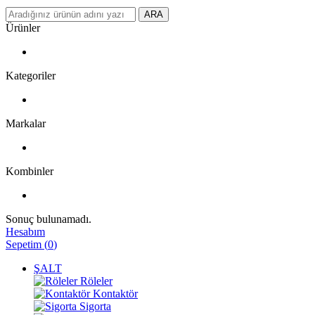
ARA
Ürünler
Kategoriler
Markalar
Kombinler
Sonuç bulunamadı.
Hesabım
Sepetim
(
0
)
ŞALT
Röleler
Kontaktör
Sigorta