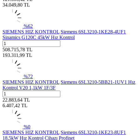
34.049,80
TL
%
62
SIEMENS HIZ KONTROL
Siemens 6SL3210-1KE28-4UF1
Sinamics G120C 45kW Hız Kontrol
508.715,78
TL
193.311,99
TL
%
72
SIEMENS HIZ KONTROL
Siemens 6SL3210-5BB21-1UV1 Hız
Kontrol V20 1,1kW 1F/3F
22.883,64
TL
6.407,42
TL
%
0
SIEMENS HIZ KONTROL
Siemens 6SL3210-1KE23-8UF1
18,5kW Hız Kontrol Cihazı Profinet