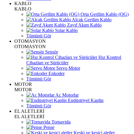
KABLO
KABLO
Orta Gerilim Kablo (OG)
Alçak Gerilim Kablo
Zayıf Akım Kablo
Solar Kablo
Tümünü Gör
OTOMASYON
OTOMASYON
Sensör
Hız Kontrol
Cihazları ve Sürücüler
Servo Motor
Enkoder
Tümünü Gör
MOTOR
MOTOR
Ac Motorlar
Endüstriyel Kaplin
Tümünü Gör
EL ALETLERİ
EL ALETLERİ
Tornavida
Pense
Keski ve kesici aletler