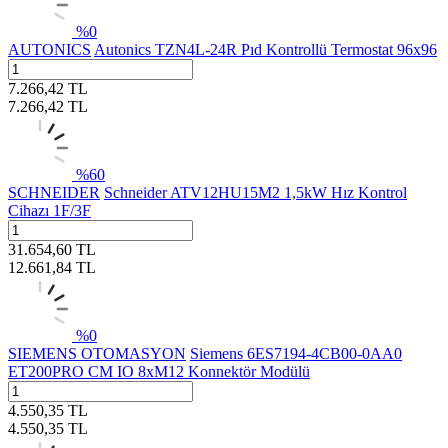
%
0
AUTONICS
Autonics TZN4L-24R Pıd Kontrollü Termostat 96x96
7.266,42
TL
7.266,42
TL
%
60
SCHNEIDER
Schneider ATV12HU15M2 1,5kW Hız Kontrol
Cihazı 1F/3F
31.654,60
TL
12.661,84
TL
%
0
SIEMENS OTOMASYON
Siemens 6ES7194-4CB00-0AA0
ET200PRO CM IO 8xM12 Konnektör Modülü
4.550,35
TL
4.550,35
TL