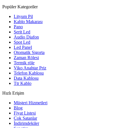
Popüler Kategoriler
Lityum Pil
Kablo Makarası
Pano
Şerit Led
Audio Diafon
Spot Led
Led Panel
Otomatik Sigorta
Zaman Rölesi
Termik röle
Viko Anahtar Priz
Telefon Kablosu
Data Kablosu
Ttr Kablo
Hızlı Erişim
Müşteri Hizmetleri
Blog
Fiyat Listesi
Çok Satanlar
İndirimdekiler