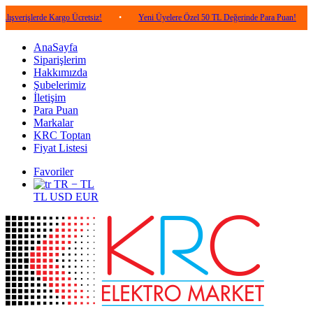
erde Kargo Ücretsiz!
•
Yeni Üyelere Özel 50 TL Değerinde Para Puan!
•
5.000
AnaSayfa
Siparişlerim
Hakkımızda
Şubelerimiz
İletişim
Para Puan
Markalar
KRC Toptan
Fiyat Listesi
Favoriler
TR − TL
TL
USD
EUR