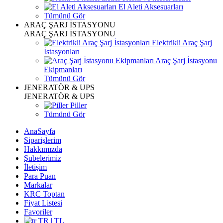
El Aleti Aksesuarları
Tümünü Gör
ARAÇ ŞARJ İSTASYONU
ARAÇ ŞARJ İSTASYONU
Elektrikli Araç Şarj
İstasyonları
Araç Şarj İstasyonu
Ekipmanları
Tümünü Gör
JENERATÖR & UPS
JENERATÖR & UPS
Piller
Tümünü Gör
AnaSayfa
Siparişlerim
Hakkımızda
Şubelerimiz
İletişim
Para Puan
Markalar
KRC Toptan
Fiyat Listesi
Favoriler
TR | TL