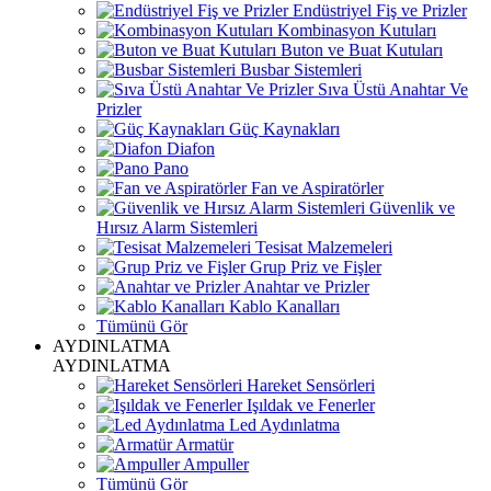
Endüstriyel Fiş ve Prizler
Kombinasyon Kutuları
Buton ve Buat Kutuları
Busbar Sistemleri
Sıva Üstü Anahtar Ve
Prizler
Güç Kaynakları
Diafon
Pano
Fan ve Aspiratörler
Güvenlik ve
Hırsız Alarm Sistemleri
Tesisat Malzemeleri
Grup Priz ve Fişler
Anahtar ve Prizler
Kablo Kanalları
Tümünü Gör
AYDINLATMA
AYDINLATMA
Hareket Sensörleri
Işıldak ve Fenerler
Led Aydınlatma
Armatür
Ampuller
Tümünü Gör