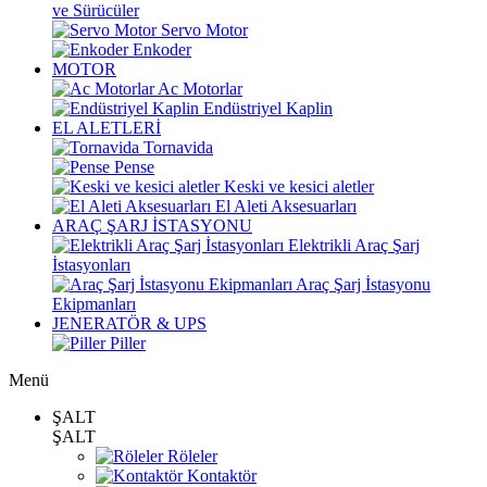
ve Sürücüler
Servo Motor
Enkoder
MOTOR
Ac Motorlar
Endüstriyel Kaplin
EL ALETLERİ
Tornavida
Pense
Keski ve kesici aletler
El Aleti Aksesuarları
ARAÇ ŞARJ İSTASYONU
Elektrikli Araç Şarj
İstasyonları
Araç Şarj İstasyonu
Ekipmanları
JENERATÖR & UPS
Piller
Menü
ŞALT
ŞALT
Röleler
Kontaktör