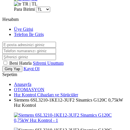
TR | TL
Para Birimi
Hesabım
Üye Girişi
Telefon İle Giriş
Beni Hatırla
Şifremi Unuttum
Kayıt Ol
Giriş Yap
Sepetim
Anasayfa
OTOMASYON
Hız Kontrol Cihazları ve Sürücüler
Siemens 6SL3210-1KE12-3UF2 Sinamics G120C 0,75kW
Hız Kontrol