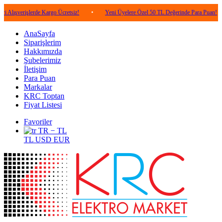
işlerde Kargo Ücretsiz!
•
Yeni Üyelere Özel 50 TL Değerinde Para Puan!
•
5
AnaSayfa
Siparişlerim
Hakkımızda
Şubelerimiz
İletişim
Para Puan
Markalar
KRC Toptan
Fiyat Listesi
Favoriler
TR − TL
TL
USD
EUR