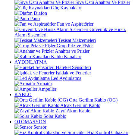
Sıva Üstü Anahtar Ve Prizler
Güç Kaynakları
Diafon
Pano
Fan ve Aspiratörler
Güvenlik ve Hırsız
Alarm Sistemleri
Tesisat Malzemeleri
Grup Priz ve Fişler
Anahtar ve Prizler
Kablo Kanalları
AYDINLATMA
Hareket Sensörleri
Işıldak ve Fenerler
Led Aydınlatma
Armatür
Ampuller
KABLO
Orta Gerilim Kablo (OG)
Alçak Gerilim Kablo
Zayıf Akım Kablo
Solar Kablo
OTOMASYON
Sensör
Hız Kontrol Cihazları