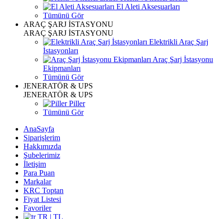
El Aleti Aksesuarları
Tümünü Gör
ARAÇ ŞARJ İSTASYONU
ARAÇ ŞARJ İSTASYONU
Elektrikli Araç Şarj
İstasyonları
Araç Şarj İstasyonu
Ekipmanları
Tümünü Gör
JENERATÖR & UPS
JENERATÖR & UPS
Piller
Tümünü Gör
AnaSayfa
Siparişlerim
Hakkımızda
Şubelerimiz
İletişim
Para Puan
Markalar
KRC Toptan
Fiyat Listesi
Favoriler
TR | TL