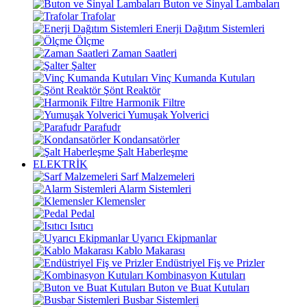
Buton ve Sinyal Lambaları
Trafolar
Enerji Dağıtım Sistemleri
Ölçme
Zaman Saatleri
Şalter
Vinç Kumanda Kutuları
Şönt Reaktör
Harmonik Filtre
Yumuşak Yolverici
Parafudr
Kondansatörler
Şalt Haberleşme
ELEKTRİK
Sarf Malzemeleri
Alarm Sistemleri
Klemensler
Pedal
Isıtıcı
Uyarıcı Ekipmanlar
Kablo Makarası
Endüstriyel Fiş ve Prizler
Kombinasyon Kutuları
Buton ve Buat Kutuları
Busbar Sistemleri