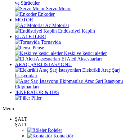
ve Sürücüler
Servo Motor
Enkoder
MOTOR
Ac Motorlar
Endüstriyel Kaplin
EL ALETLERİ
Tornavida
Pense
Keski ve kesici aletler
El Aleti Aksesuarları
ARAÇ ŞARJ İSTASYONU
Elektrikli Araç Şarj
İstasyonları
Araç Şarj İstasyonu
Ekipmanları
JENERATÖR & UPS
Piller
Menü
ŞALT
ŞALT
Röleler
Kontaktör