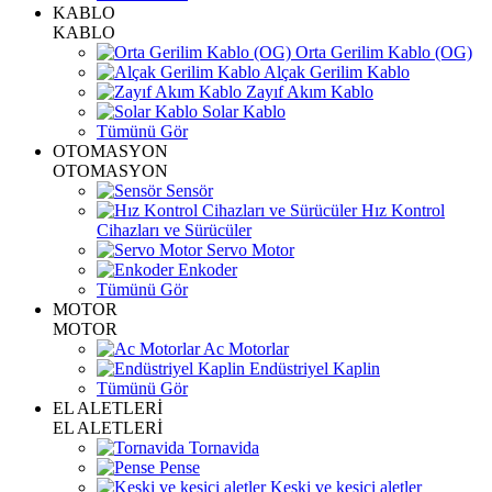
KABLO
KABLO
Orta Gerilim Kablo (OG)
Alçak Gerilim Kablo
Zayıf Akım Kablo
Solar Kablo
Tümünü Gör
OTOMASYON
OTOMASYON
Sensör
Hız Kontrol
Cihazları ve Sürücüler
Servo Motor
Enkoder
Tümünü Gör
MOTOR
MOTOR
Ac Motorlar
Endüstriyel Kaplin
Tümünü Gör
EL ALETLERİ
EL ALETLERİ
Tornavida
Pense
Keski ve kesici aletler