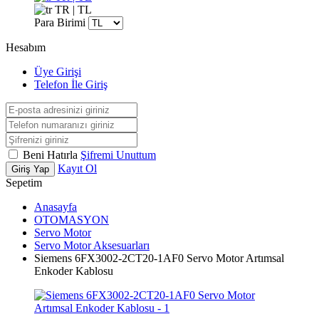
TR | TL
Para Birimi
Hesabım
Üye Girişi
Telefon İle Giriş
Beni Hatırla
Şifremi Unuttum
Kayıt Ol
Giriş Yap
Sepetim
Anasayfa
OTOMASYON
Servo Motor
Servo Motor Aksesuarları
Siemens 6FX3002-2CT20-1AF0 Servo Motor Artımsal
Enkoder Kablosu