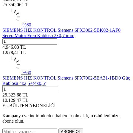
25.350,06
TL
%
60
SIEMENS HIZ KONTROL
Siemens 6FX3002-5BK02-1AF0
Servo Motor Fren Kablosu 2x0,75mm
4.946,03
TL
1.978,41
TL
%
60
SIEMENS HIZ KONTROL
Siemens 6FX7002-5EA31-1BD0 Güç
Kablosu 4x2,5+(4x0,5)
25.323,68
TL
10.129,47
TL
E - BÜLTEN ABONELİĞİ
Kampanya ve indirimlerden haberdar olmak için e-bültenimize
abone olun.
ABONE OL