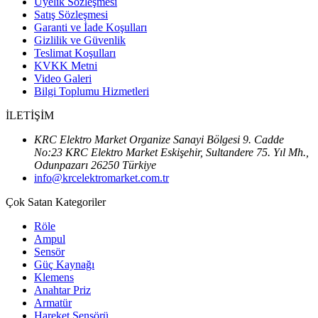
Üyelik Sözleşmesi
Satış Sözleşmesi
Garanti ve İade Koşulları
Gizlilik ve Güvenlik
Teslimat Koşulları
KVKK Metni
Video Galeri
Bilgi Toplumu Hizmetleri
İLETİŞİM
KRC Elektro Market Organize Sanayi Bölgesi 9. Cadde
No:23 KRC Elektro Market Eskişehir, Sultandere 75. Yıl Mh.,
Odunpazarı 26250 Türkiye
info@krcelektromarket.com.tr
Çok Satan Kategoriler
Röle
Ampul
Sensör
Güç Kaynağı
Klemens
Anahtar Priz
Armatür
Hareket Sensörü