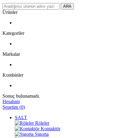
ARA
Ürünler
Kategoriler
Markalar
Kombinler
Sonuç bulunamadı.
Hesabım
Sepetim
(
0
)
ŞALT
Röleler
Kontaktör
Sigorta