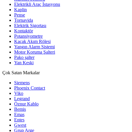
Elektrikli Araç İstasyonu
Kaplin
Pense
Tornavida
Elektrik Sigortası
Kontaktör
Potansiyometre
Kaçak Akım Rölesi
Yangın Alarm Sistemi
Motor Koruma Şalteri
Pako şalter
Yan Keski
Çok Satan Markalar
Siemens
Phoenix Contact
Viko
Legrand
Öznur Kablo
Bemis
Emas
Entes
Gwest
Grup Arge