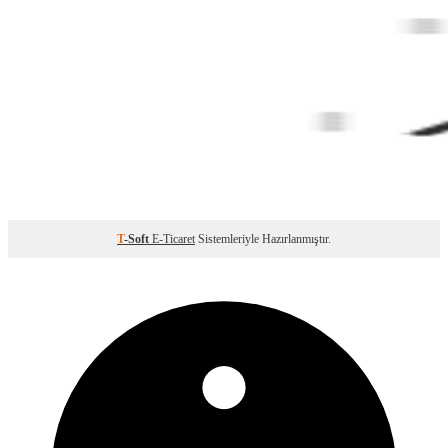
T
-Soft
E-Ticaret
Sistemleriyle Hazırlanmıştır.