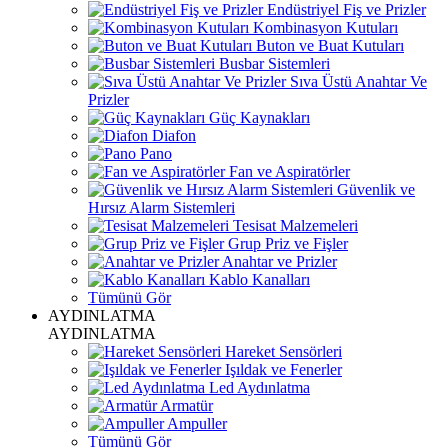
Endüstriyel Fiş ve Prizler
Kombinasyon Kutuları
Buton ve Buat Kutuları
Busbar Sistemleri
Sıva Üstü Anahtar Ve
Prizler
Güç Kaynakları
Diafon
Pano
Fan ve Aspiratörler
Güvenlik ve
Hırsız Alarm Sistemleri
Tesisat Malzemeleri
Grup Priz ve Fişler
Anahtar ve Prizler
Kablo Kanalları
Tümünü Gör
AYDINLATMA
AYDINLATMA
Hareket Sensörleri
Işıldak ve Fenerler
Led Aydınlatma
Armatür
Ampuller
Tümünü Gör