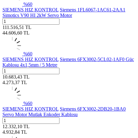
%
60
SIEMENS HIZ KONTROL
Siemens 1FL6067-1AC61-2AA1
Simotics V90 HI 2kW Servo Motor
111.516,51
TL
44.606,60
TL
%
60
SIEMENS HIZ KONTROL
Siemens 6FX3002-5CL02-1AF0 Güç
Kablosu 4x1,5mm / 5 Metre
10.683,43
TL
4.273,37
TL
%
60
SIEMENS HIZ KONTROL
Siemens 6FX3002-2DB20-1BA0
Servo Motor Mutlak Enkoder Kablosu
12.332,10
TL
4.932,84
TL