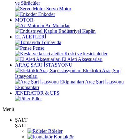
ve Sürücüler
Servo Motor
Enkoder
MOTOR
Ac Motorlar
Endüstriyel Kaplin
EL ALETLERİ
Tornavida
Pense
Keski ve kesici aletler
El Aleti Aksesuarları
ARAÇ ŞARJ İSTASYONU
Elektrikli Araç Şarj
İstasyonları
Araç Şarj İstasyonu
Ekipmanları
JENERATÖR & UPS
Piller
Menü
ŞALT
ŞALT
Röleler
Kontaktör