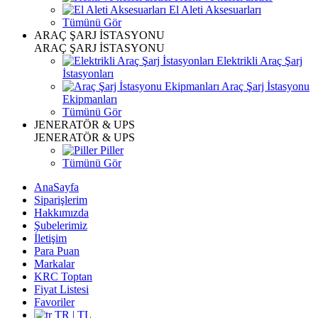
El Aleti Aksesuarları
Tümünü Gör
ARAÇ ŞARJ İSTASYONU
ARAÇ ŞARJ İSTASYONU
Elektrikli Araç Şarj
İstasyonları
Araç Şarj İstasyonu
Ekipmanları
Tümünü Gör
JENERATÖR & UPS
JENERATÖR & UPS
Piller
Tümünü Gör
AnaSayfa
Siparişlerim
Hakkımızda
Şubelerimiz
İletişim
Para Puan
Markalar
KRC Toptan
Fiyat Listesi
Favoriler
TR | TL