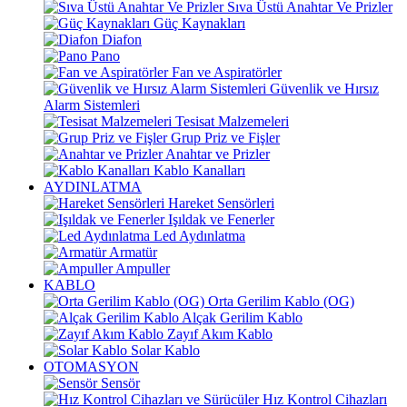
Sıva Üstü Anahtar Ve Prizler
Güç Kaynakları
Diafon
Pano
Fan ve Aspiratörler
Güvenlik ve Hırsız
Alarm Sistemleri
Tesisat Malzemeleri
Grup Priz ve Fişler
Anahtar ve Prizler
Kablo Kanalları
AYDINLATMA
Hareket Sensörleri
Işıldak ve Fenerler
Led Aydınlatma
Armatür
Ampuller
KABLO
Orta Gerilim Kablo (OG)
Alçak Gerilim Kablo
Zayıf Akım Kablo
Solar Kablo
OTOMASYON
Sensör
Hız Kontrol Cihazları