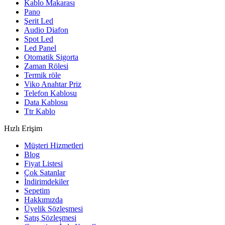
Kablo Makarası
Pano
Şerit Led
Audio Diafon
Spot Led
Led Panel
Otomatik Sigorta
Zaman Rölesi
Termik röle
Viko Anahtar Priz
Telefon Kablosu
Data Kablosu
Ttr Kablo
Hızlı Erişim
Müşteri Hizmetleri
Blog
Fiyat Listesi
Çok Satanlar
İndirimdekiler
Sepetim
Hakkımızda
Üyelik Sözleşmesi
Satış Sözleşmesi