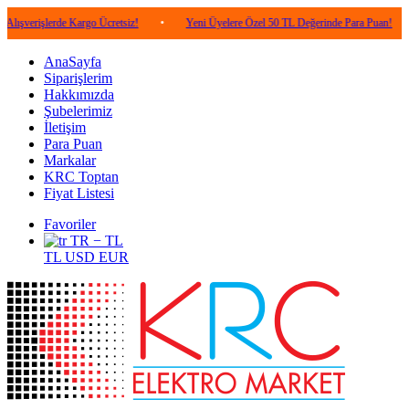
lerde Kargo Ücretsiz!
•
Yeni Üyelere Özel 50 TL Değerinde Para Puan!
•
5.0
AnaSayfa
Siparişlerim
Hakkımızda
Şubelerimiz
İletişim
Para Puan
Markalar
KRC Toptan
Fiyat Listesi
Favoriler
TR − TL
TL
USD
EUR