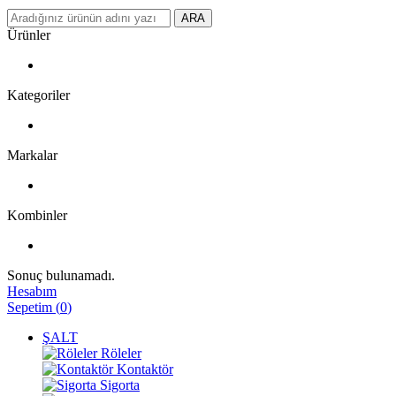
ARA
Ürünler
Kategoriler
Markalar
Kombinler
Sonuç bulunamadı.
Hesabım
Sepetim
(
0
)
ŞALT
Röleler
Kontaktör
Sigorta