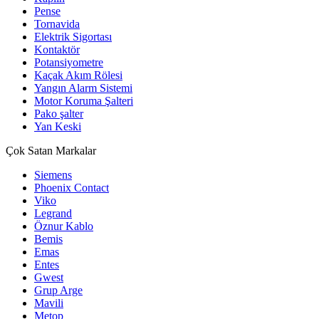
Pense
Tornavida
Elektrik Sigortası
Kontaktör
Potansiyometre
Kaçak Akım Rölesi
Yangın Alarm Sistemi
Motor Koruma Şalteri
Pako şalter
Yan Keski
Çok Satan Markalar
Siemens
Phoenix Contact
Viko
Legrand
Öznur Kablo
Bemis
Emas
Entes
Gwest
Grup Arge
Mavili
Metop