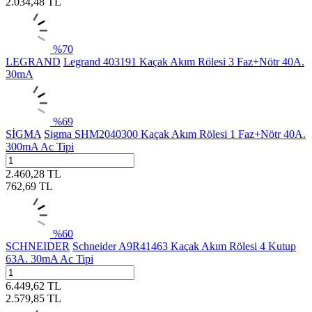
2.034,48
TL
%
70
LEGRAND
Legrand 403191 Kaçak Akım Rölesi 3 Faz+Nötr 40A.
30mA
%
69
SİGMA
Sigma SHM2040300 Kaçak Akım Rölesi 1 Faz+Nötr 40A.
300mA Ac Tipi
2.460,28
TL
762,69
TL
%
60
SCHNEIDER
Schneider A9R41463 Kaçak Akım Rölesi 4 Kutup
63A. 30mA Ac Tipi
6.449,62
TL
2.579,85
TL