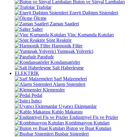
Buton ve Sinyal Lambaları
Trafolar
Enerji Dağıtım Sistemleri
Ölçme
Zaman Saatleri
Şalter
Vinç Kumanda Kutuları
Şönt Reaktör
Harmonik Filtre
Yumuşak Yolverici
Parafudr
Kondansatörler
Şalt Haberleşme
ELEKTRİK
Sarf Malzemeleri
Alarm Sistemleri
Klemensler
Pedal
Isıtıcı
Uyarıcı Ekipmanlar
Kablo Makarası
Endüstriyel Fiş ve Prizler
Kombinasyon Kutuları
Buton ve Buat Kutuları
Busbar Sistemleri