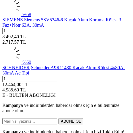
%
68
SIEMENS
Siemens 5SV5346-6 Kaçak Akım Koruma Rölesi 3
Faz+Nötr 63A. 30mA
8.492,40
TL
2.717,57
TL
%
60
SCHNEIDER
Schneider A9R11480 Kaçak Akım Rölesi 4x80A.
30mA Ac Tipi
12.464,00
TL
4.985,60
TL
E - BÜLTEN ABONELİĞİ
Kampanya ve indirimlerden haberdar olmak için e-bültenimize
abone olun.
ABONE OL
Kampanya ve indirimlerden haberdar olmak için bizi Takip Edin!