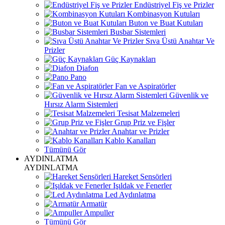
Endüstriyel Fiş ve Prizler
Kombinasyon Kutuları
Buton ve Buat Kutuları
Busbar Sistemleri
Sıva Üstü Anahtar Ve
Prizler
Güç Kaynakları
Diafon
Pano
Fan ve Aspiratörler
Güvenlik ve
Hırsız Alarm Sistemleri
Tesisat Malzemeleri
Grup Priz ve Fişler
Anahtar ve Prizler
Kablo Kanalları
Tümünü Gör
AYDINLATMA
AYDINLATMA
Hareket Sensörleri
Işıldak ve Fenerler
Led Aydınlatma
Armatür
Ampuller
Tümünü Gör