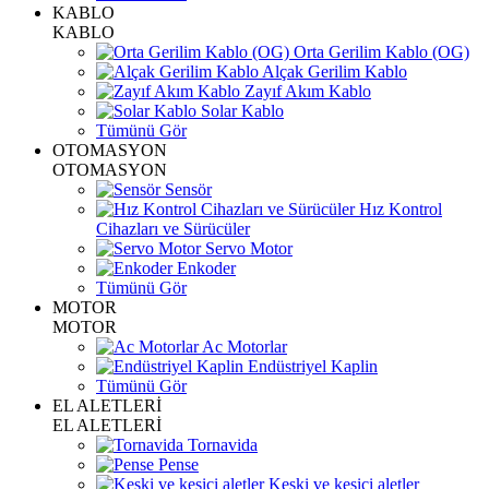
KABLO
KABLO
Orta Gerilim Kablo (OG)
Alçak Gerilim Kablo
Zayıf Akım Kablo
Solar Kablo
Tümünü Gör
OTOMASYON
OTOMASYON
Sensör
Hız Kontrol
Cihazları ve Sürücüler
Servo Motor
Enkoder
Tümünü Gör
MOTOR
MOTOR
Ac Motorlar
Endüstriyel Kaplin
Tümünü Gör
EL ALETLERİ
EL ALETLERİ
Tornavida
Pense
Keski ve kesici aletler