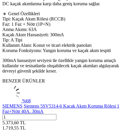
DC kaçak akımlarına karşı daha geniş koruma sağlar.
🔹 Genel Özellikleri
Tipi: Kaçak Akım Rölesi (RCCB)
Faz: 1 Faz + Nötr (1P+N)
Anma Akımı: 63A
Kaçak Akım Hassasiyeti: 300mA
Tip: A Tipi
Kullanım Alanı: Konut ve ticari elektrik panoları
Koruma Fonksiyonu: Yangın koruma ve kaçak akım tespiti
300mA hassasiyet seviyesi ile özellikle yangın koruma amaçlı
kullanılır ve tesisatlarda oluşabilecek kaçak akımları algılayarak
devreyi güvenli şekilde keser.
BENZER ÜRÜNLER
%
68
SIEMENS
Siemens 5SV5314-6 Kaçak Akım Koruma Rölesi 1
Faz+Nötr 40A. 30mA
5.373,60
TL
1.719,55
TL