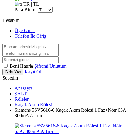
TR | TL
Para Birimi
Hesabım
Üye Girişi
Telefon İle Giriş
Beni Hatırla
Şifremi Unuttum
Kayıt Ol
Giriş Yap
Sepetim
Anasayfa
ŞALT
Röleler
Kaçak Akım Rölesi
Siemens 5SV5616-6 Kaçak Akım Rölesi 1 Faz+Nötr 63A.
300mA A Tipi