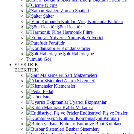
Ölçme
Zaman Saatleri
Şalter
Vinç Kumanda Kutuları
Şönt Reaktör
Harmonik Filtre
Yumuşak Yolverici
Parafudr
Kondansatörler
Şalt Haberleşme
Tümünü Gör
ELEKTRİK
ELEKTRİK
Sarf Malzemeleri
Alarm Sistemleri
Klemensler
Pedal
Isıtıcı
Uyarıcı Ekipmanlar
Kablo Makarası
Endüstriyel Fiş ve Prizler
Kombinasyon Kutuları
Buton ve Buat Kutuları
Busbar Sistemleri