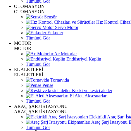
Tümünü Gör
OTOMASYON
OTOMASYON
Sensör
Hız Kontrol Cihazl
Servo Motor
Enkoder
Tümünü Gör
MOTOR
MOTOR
Ac Motorlar
Endüstriyel Kaplin
Tümünü Gör
EL ALETLERİ
EL ALETLERİ
Tornavida
Pense
Keski ve kesici aletler
El Aleti Aksesuarları
Tümünü Gör
ARAÇ ŞARJ İSTASYONU
ARAÇ ŞARJ İSTASYONU
Elektrikli Araç Şarj İst
Araç Şarj İstasyonu 
Tümünü Gör