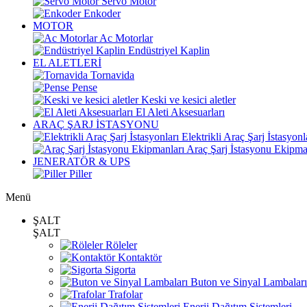
Servo Motor
Enkoder
MOTOR
Ac Motorlar
Endüstriyel Kaplin
EL ALETLERİ
Tornavida
Pense
Keski ve kesici aletler
El Aleti Aksesuarları
ARAÇ ŞARJ İSTASYONU
Elektrikli Araç Şarj İstasyonl
Araç Şarj İstasyonu Ekipma
JENERATÖR & UPS
Piller
Menü
ŞALT
ŞALT
Röleler
Kontaktör
Sigorta
Buton ve Sinyal Lambaları
Trafolar
Enerji Dağıtım Sistemleri