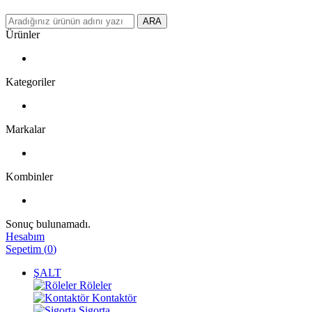
ARA
Ürünler
Kategoriler
Markalar
Kombinler
Sonuç bulunamadı.
Hesabım
Sepetim
(
0
)
ŞALT
Röleler
Kontaktör
Sigorta