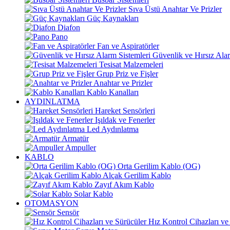
Sıva Üstü Anahtar Ve Prizler
Güç Kaynakları
Diafon
Pano
Fan ve Aspiratörler
Güvenlik ve Hırsız Alar
Tesisat Malzemeleri
Grup Priz ve Fişler
Anahtar ve Prizler
Kablo Kanalları
AYDINLATMA
Hareket Sensörleri
Işıldak ve Fenerler
Led Aydınlatma
Armatür
Ampuller
KABLO
Orta Gerilim Kablo (OG)
Alçak Gerilim Kablo
Zayıf Akım Kablo
Solar Kablo
OTOMASYON
Sensör
Hız Kontrol Cihazları ve