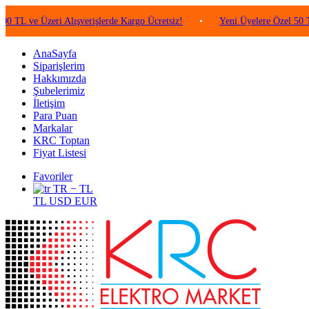
 Üzeri Alışverişlerde Kargo Ücretsiz!
•
Yeni Üyelere Özel 50 TL Değer
AnaSayfa
Siparişlerim
Hakkımızda
Şubelerimiz
İletişim
Para Puan
Markalar
KRC Toptan
Fiyat Listesi
Favoriler
TR − TL
TL
USD
EUR