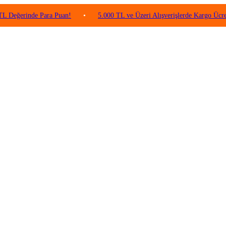
inde Para Puan!
•
5.000 TL ve Üzeri Alışverişlerde Kargo Ücretsiz!