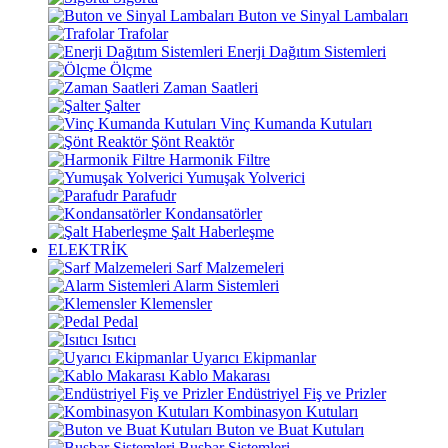
Buton ve Sinyal Lambaları
Trafolar
Enerji Dağıtım Sistemleri
Ölçme
Zaman Saatleri
Şalter
Vinç Kumanda Kutuları
Şönt Reaktör
Harmonik Filtre
Yumuşak Yolverici
Parafudr
Kondansatörler
Şalt Haberleşme
ELEKTRİK
Sarf Malzemeleri
Alarm Sistemleri
Klemensler
Pedal
Isıtıcı
Uyarıcı Ekipmanlar
Kablo Makarası
Endüstriyel Fiş ve Prizler
Kombinasyon Kutuları
Buton ve Buat Kutuları
Busbar Sistemleri