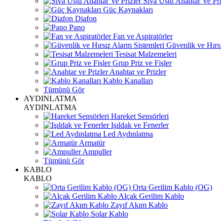
Sıva Üstü Anahtar Ve Pri
Güç Kaynakları
Diafon
Pano
Fan ve Aspiratörler
Güvenlik ve Hırsı
Tesisat Malzemeleri
Grup Priz ve Fişler
Anahtar ve Prizler
Kablo Kanalları
Tümünü Gör
AYDINLATMA
AYDINLATMA
Hareket Sensörleri
Işıldak ve Fenerler
Led Aydınlatma
Armatür
Ampuller
Tümünü Gör
KABLO
KABLO
Orta Gerilim Kablo (OG)
Alçak Gerilim Kablo
Zayıf Akım Kablo
Solar Kablo