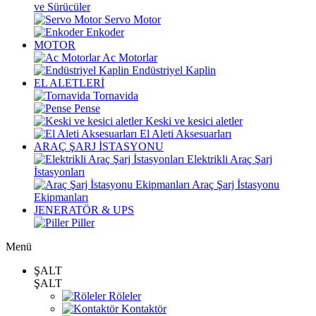
ve Sürücüler
Servo Motor
Enkoder
MOTOR
Ac Motorlar
Endüstriyel Kaplin
EL ALETLERİ
Tornavida
Pense
Keski ve kesici aletler
El Aleti Aksesuarları
ARAÇ ŞARJ İSTASYONU
Elektrikli Araç Şarj
İstasyonları
Araç Şarj İstasyonu
Ekipmanları
JENERATÖR & UPS
Piller
Menü
ŞALT
ŞALT
Röleler
Kontaktör