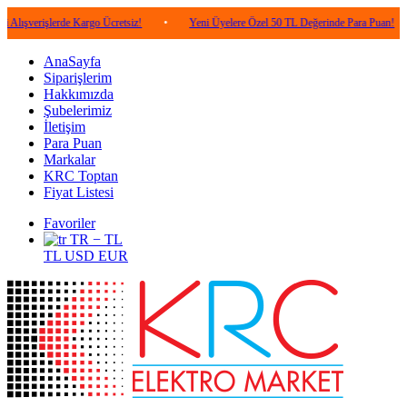
şlerde Kargo Ücretsiz!
•
Yeni Üyelere Özel 50 TL Değerinde Para Puan!
•
5.
AnaSayfa
Siparişlerim
Hakkımızda
Şubelerimiz
İletişim
Para Puan
Markalar
KRC Toptan
Fiyat Listesi
Favoriler
TR − TL
TL
USD
EUR