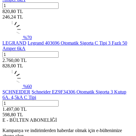
820,80
TL
246,24
TL
%
70
LEGRAND
Legrand 403696 Otomatik Sigorta C Tipi 3 Fazlı 50
Amper 6kA
2.760,00
TL
828,00
TL
%
60
SCHNEIDER
Schneider EZ9F34306 Otomatik Sigorta 3 Kutup
6A. 4,5kA C Tipi
1.497,00
TL
598,80
TL
E - BÜLTEN ABONELİĞİ
Kampanya ve indirimlerden haberdar olmak için e-bültenimize
abone olun.