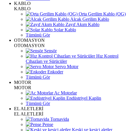
KABLO
KABLO
Orta Gerilim Kablo (OG)
Alçak Gerilim Kablo
Zayıf Akım Kablo
Solar Kablo
Tümünü Gör
OTOMASYON
OTOMASYON
Sensör
Hız Kontrol
Cihazları ve Sürücüler
Servo Motor
Enkoder
Tümünü Gör
MOTOR
MOTOR
Ac Motorlar
Endüstriyel Kaplin
Tümünü Gör
EL ALETLERİ
EL ALETLERİ
Tornavida
Pense
Keski ve kesici aletler