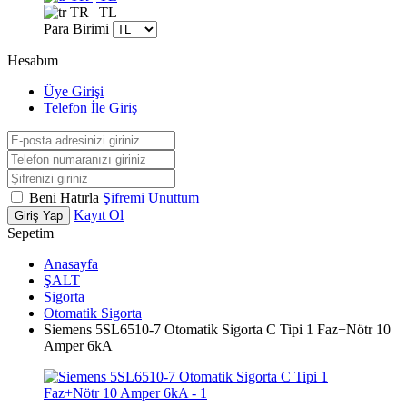
TR | TL
Para Birimi
Hesabım
Üye Girişi
Telefon İle Giriş
Beni Hatırla
Şifremi Unuttum
Kayıt Ol
Giriş Yap
Sepetim
Anasayfa
ŞALT
Sigorta
Otomatik Sigorta
Siemens 5SL6510-7 Otomatik Sigorta C Tipi 1 Faz+Nötr 10
Amper 6kA