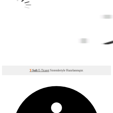
T
-Soft
E-Ticaret
Sistemleriyle Hazırlanmıştır.