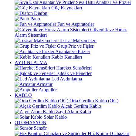
Sıva Üstü Anahtar Ve Prizler
Güç Kaynakları
Diafon
Pano
Fan ve Aspiratörler
Güvenlik ve Hırsız
Alarm Sistemleri
Tesisat Malzemeleri
Grup Priz ve Fişler
Anahtar ve Prizler
Kablo Kanalları
AYDINLATMA
Hareket Sensörleri
Işıldak ve Fenerler
Led Aydınlatma
Armatür
Ampuller
KABLO
Orta Gerilim Kablo (OG)
Alçak Gerilim Kablo
Zayıf Akım Kablo
Solar Kablo
OTOMASYON
Sensör
Hız Kontrol Cihazları