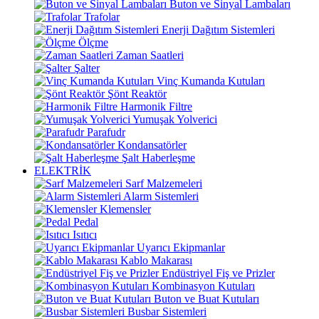
Buton ve Sinyal Lambaları
Trafolar
Enerji Dağıtım Sistemleri
Ölçme
Zaman Saatleri
Şalter
Vinç Kumanda Kutuları
Şönt Reaktör
Harmonik Filtre
Yumuşak Yolverici
Parafudr
Kondansatörler
Şalt Haberleşme
ELEKTRİK
Sarf Malzemeleri
Alarm Sistemleri
Klemensler
Pedal
Isıtıcı
Uyarıcı Ekipmanlar
Kablo Makarası
Endüstriyel Fiş ve Prizler
Kombinasyon Kutuları
Buton ve Buat Kutuları
Busbar Sistemleri