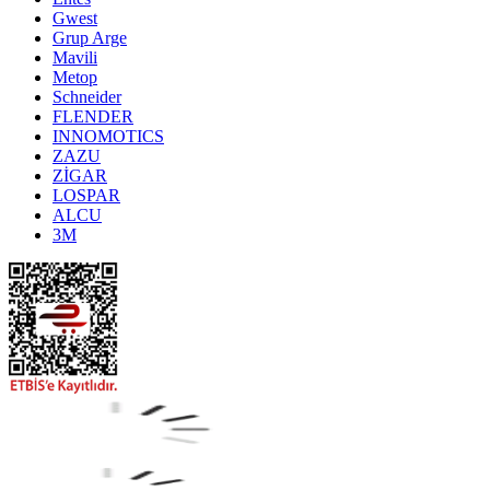
Gwest
Grup Arge
Mavili
Metop
Schneider
FLENDER
INNOMOTICS
ZAZU
ZİGAR
LOSPAR
ALCU
3M