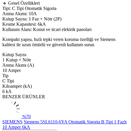
🔹 Genel Özellikleri
Tipi: C Tipi Otomatik Sigorta
Anma Akımı: 10A
Kutup Sayısı: 1 Faz + Nötr (2P)
Kesme Kapasitesi: 6kA
Kullanım Alanı: Konut ve ticari elektrik panoları
Kompakt yapısı, hızlı tepki veren koruma özelliği ve Siemens
kalitesi ile uzun ömürlü ve güvenli kullanım sunar.
Kutup Sayısı
1 Kutup + Nötr
Anma Akımı (A)
10 Amper
Tip
C Tipi
Kiloamper (kA)
6 kA
BENZER ÜRÜNLER
%
70
SIEMENS
Siemens 5SL6110-6YA Otomatik Sigorta B Tipi 1 Fazlı
10 Amper 6kA