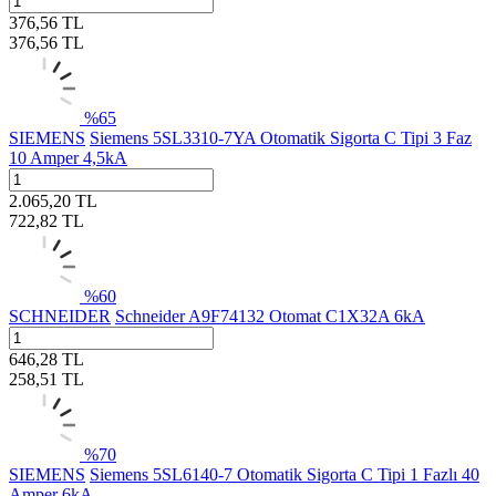
376,56
TL
376,56
TL
%
65
SIEMENS
Siemens 5SL3310-7YA Otomatik Sigorta C Tipi 3 Faz
10 Amper 4,5kA
2.065,20
TL
722,82
TL
%
60
SCHNEIDER
Schneider A9F74132 Otomat C1X32A 6kA
646,28
TL
258,51
TL
%
70
SIEMENS
Siemens 5SL6140-7 Otomatik Sigorta C Tipi 1 Fazlı 40
Amper 6kA