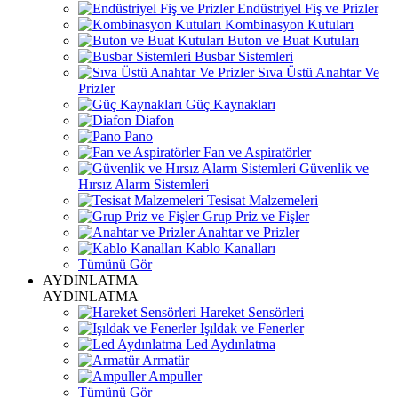
Endüstriyel Fiş ve Prizler
Kombinasyon Kutuları
Buton ve Buat Kutuları
Busbar Sistemleri
Sıva Üstü Anahtar Ve
Prizler
Güç Kaynakları
Diafon
Pano
Fan ve Aspiratörler
Güvenlik ve
Hırsız Alarm Sistemleri
Tesisat Malzemeleri
Grup Priz ve Fişler
Anahtar ve Prizler
Kablo Kanalları
Tümünü Gör
AYDINLATMA
AYDINLATMA
Hareket Sensörleri
Işıldak ve Fenerler
Led Aydınlatma
Armatür
Ampuller
Tümünü Gör