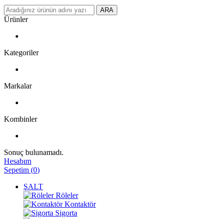
ARA
Ürünler
Kategoriler
Markalar
Kombinler
Sonuç bulunamadı.
Hesabım
Sepetim
(
0
)
ŞALT
Röleler
Kontaktör
Sigorta