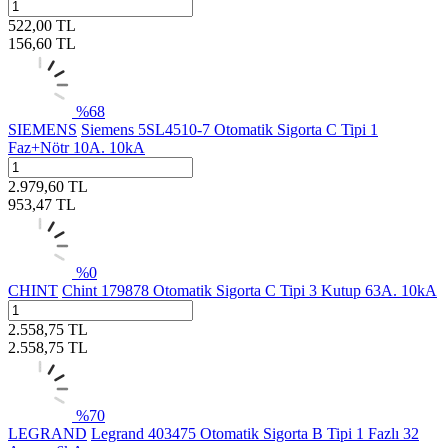
522,00
TL
156,60
TL
%
68
SIEMENS
Siemens 5SL4510-7 Otomatik Sigorta C Tipi 1
Faz+Nötr 10A. 10kA
2.979,60
TL
953,47
TL
%
0
CHINT
Chint 179878 Otomatik Sigorta C Tipi 3 Kutup 63A. 10kA
2.558,75
TL
2.558,75
TL
%
70
LEGRAND
Legrand 403475 Otomatik Sigorta B Tipi 1 Fazlı 32