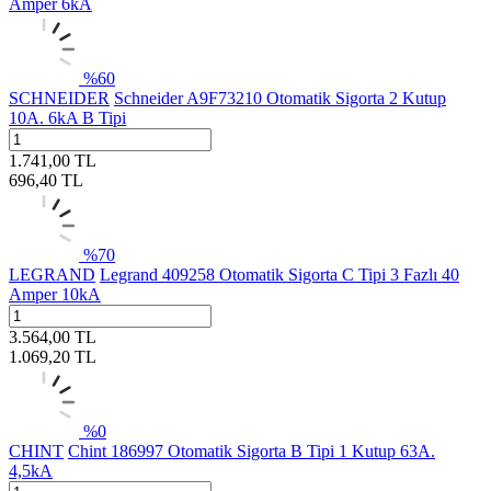
Amper 6kA
%
60
SCHNEIDER
Schneider A9F73210 Otomatik Sigorta 2 Kutup
10A. 6kA B Tipi
1.741,00
TL
696,40
TL
%
70
LEGRAND
Legrand 409258 Otomatik Sigorta C Tipi 3 Fazlı 40
Amper 10kA
3.564,00
TL
1.069,20
TL
%
0
CHINT
Chint 186997 Otomatik Sigorta B Tipi 1 Kutup 63A.
4,5kA