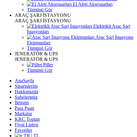
El Aleti Aksesuarları
Tümünü Gör
ARAÇ ŞARJ İSTASYONU
ARAÇ ŞARJ İSTASYONU
Elektrikli Araç Şarj
İstasyonları
Araç Şarj İstasyonu
Ekipmanları
Tümünü Gör
JENERATÖR & UPS
JENERATÖR & UPS
Piller
Tümünü Gör
AnaSayfa
Siparişlerim
Hakkımızda
Şubelerimiz
İletişim
Para Puan
Markalar
KRC Toptan
Fiyat Listesi
Favoriler
TR | TL