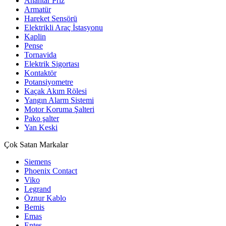
Anahtar Priz
Armatür
Hareket Sensörü
Elektrikli Araç İstasyonu
Kaplin
Pense
Tornavida
Elektrik Sigortası
Kontaktör
Potansiyometre
Kaçak Akım Rölesi
Yangın Alarm Sistemi
Motor Koruma Şalteri
Pako şalter
Yan Keski
Çok Satan Markalar
Siemens
Phoenix Contact
Viko
Legrand
Öznur Kablo
Bemis
Emas
Entes