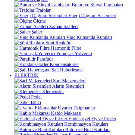
Buton ve Sinyal Lambaları
Trafolar
Enerji Dağıtım Sistemleri
Ölçme
Zaman Saatleri
Şalter
Vinç Kumanda Kutuları
Şönt Reaktör
Harmonik Filtre
Yumuşak Yolverici
Parafudr
Kondansatörler
Şalt Haberleşme
ELEKTRİK
Sarf Malzemeleri
Alarm Sistemleri
Klemensler
Pedal
Isıtıcı
Uyarıcı Ekipmanlar
Kablo Makarası
Endüstriyel Fiş ve Prizler
Kombinasyon Kutuları
Buton ve Buat Kutuları
Busbar Sistemleri