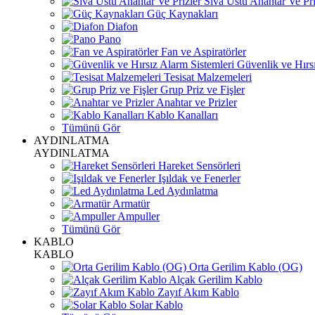
Sıva Üstü Anahtar Ve Pri
Güç Kaynakları
Diafon
Pano
Fan ve Aspiratörler
Güvenlik ve Hırsı
Tesisat Malzemeleri
Grup Priz ve Fişler
Anahtar ve Prizler
Kablo Kanalları
Tümünü Gör
AYDINLATMA
AYDINLATMA
Hareket Sensörleri
Işıldak ve Fenerler
Led Aydınlatma
Armatür
Ampuller
Tümünü Gör
KABLO
KABLO
Orta Gerilim Kablo (OG)
Alçak Gerilim Kablo
Zayıf Akım Kablo
Solar Kablo