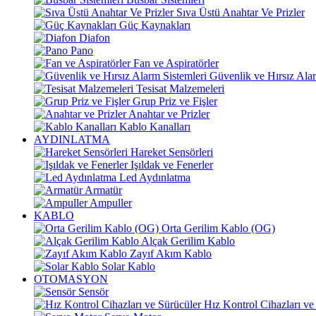
Sıva Üstü Anahtar Ve Prizler
Güç Kaynakları
Diafon
Pano
Fan ve Aspiratörler
Güvenlik ve Hırsız Alar
Tesisat Malzemeleri
Grup Priz ve Fişler
Anahtar ve Prizler
Kablo Kanalları
AYDINLATMA
Hareket Sensörleri
Işıldak ve Fenerler
Led Aydınlatma
Armatür
Ampuller
KABLO
Orta Gerilim Kablo (OG)
Alçak Gerilim Kablo
Zayıf Akım Kablo
Solar Kablo
OTOMASYON
Sensör
Hız Kontrol Cihazları ve