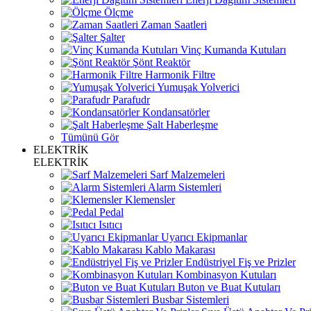
Ölçme
Zaman Saatleri
Şalter
Vinç Kumanda Kutuları
Şönt Reaktör
Harmonik Filtre
Yumuşak Yolverici
Parafudr
Kondansatörler
Şalt Haberleşme
Tümünü Gör
ELEKTRİK
ELEKTRİK
Sarf Malzemeleri
Alarm Sistemleri
Klemensler
Pedal
Isıtıcı
Uyarıcı Ekipmanlar
Kablo Makarası
Endüstriyel Fiş ve Prizler
Kombinasyon Kutuları
Buton ve Buat Kutuları
Busbar Sistemleri