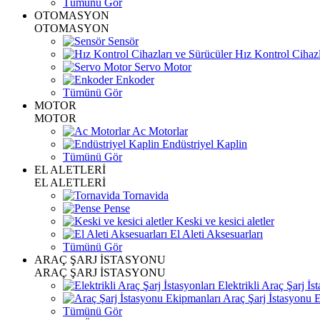
Tümünü Gör
OTOMASYON
OTOMASYON
Sensör
Hız Kontrol Cihazl
Servo Motor
Enkoder
Tümünü Gör
MOTOR
MOTOR
Ac Motorlar
Endüstriyel Kaplin
Tümünü Gör
EL ALETLERİ
EL ALETLERİ
Tornavida
Pense
Keski ve kesici aletler
El Aleti Aksesuarları
Tümünü Gör
ARAÇ ŞARJ İSTASYONU
ARAÇ ŞARJ İSTASYONU
Elektrikli Araç Şarj İst
Araç Şarj İstasyonu 
Tümünü Gör