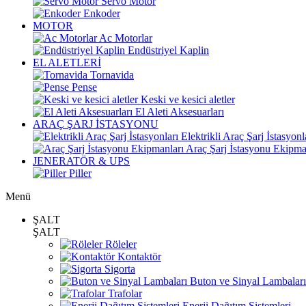
Servo Motor
Enkoder
MOTOR
Ac Motorlar
Endüstriyel Kaplin
EL ALETLERİ
Tornavida
Pense
Keski ve kesici aletler
El Aleti Aksesuarları
ARAÇ ŞARJ İSTASYONU
Elektrikli Araç Şarj İstasyonl
Araç Şarj İstasyonu Ekipma
JENERATÖR & UPS
Piller
Menü
ŞALT
ŞALT
Röleler
Kontaktör
Sigorta
Buton ve Sinyal Lambaları
Trafolar
Enerji Dağıtım Sistemleri