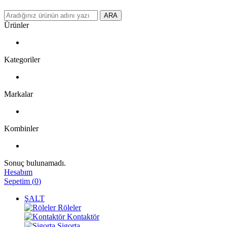
ARA
Ürünler
Kategoriler
Markalar
Kombinler
Sonuç bulunamadı.
Hesabım
Sepetim
(
0
)
ŞALT
Röleler
Kontaktör
Sigorta