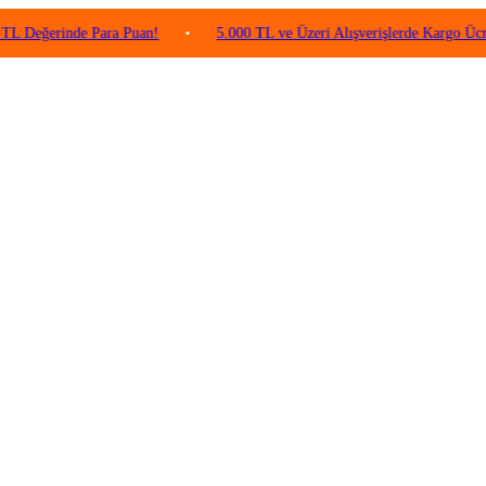
rinde Para Puan!
•
5.000 TL ve Üzeri Alışverişlerde Kargo Ücretsiz!