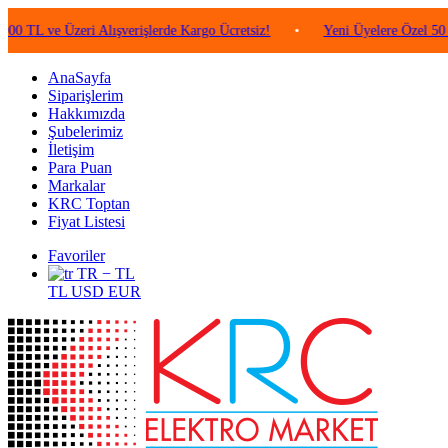
e Üzeri Alışverişlerde Kargo Ücretsiz!
•
Yeni Üyelere Özel 50 TL Değe
AnaSayfa
Siparişlerim
Hakkımızda
Şubelerimiz
İletişim
Para Puan
Markalar
KRC Toptan
Fiyat Listesi
Favoriler
TR − TL
TL
USD
EUR