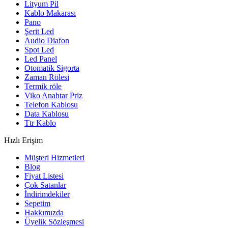
Lityum Pil
Kablo Makarası
Pano
Şerit Led
Audio Diafon
Spot Led
Led Panel
Otomatik Sigorta
Zaman Rölesi
Termik röle
Viko Anahtar Priz
Telefon Kablosu
Data Kablosu
Ttr Kablo
Hızlı Erişim
Müşteri Hizmetleri
Blog
Fiyat Listesi
Çok Satanlar
İndirimdekiler
Sepetim
Hakkımızda
Üyelik Sözleşmesi