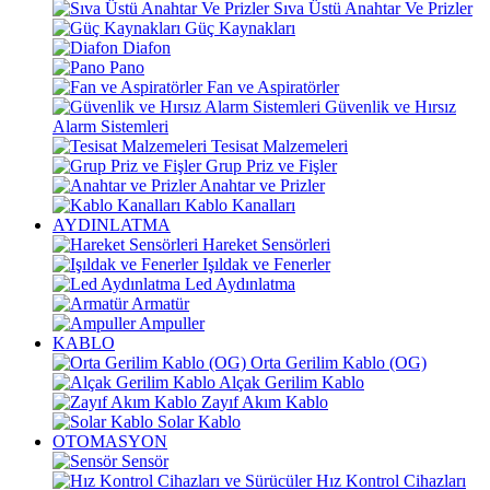
Sıva Üstü Anahtar Ve Prizler
Güç Kaynakları
Diafon
Pano
Fan ve Aspiratörler
Güvenlik ve Hırsız
Alarm Sistemleri
Tesisat Malzemeleri
Grup Priz ve Fişler
Anahtar ve Prizler
Kablo Kanalları
AYDINLATMA
Hareket Sensörleri
Işıldak ve Fenerler
Led Aydınlatma
Armatür
Ampuller
KABLO
Orta Gerilim Kablo (OG)
Alçak Gerilim Kablo
Zayıf Akım Kablo
Solar Kablo
OTOMASYON
Sensör
Hız Kontrol Cihazları