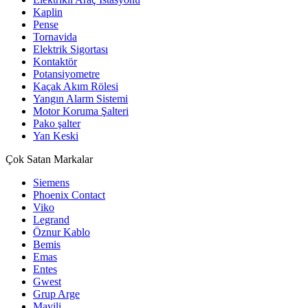
Kaplin
Pense
Tornavida
Elektrik Sigortası
Kontaktör
Potansiyometre
Kaçak Akım Rölesi
Yangın Alarm Sistemi
Motor Koruma Şalteri
Pako şalter
Yan Keski
Çok Satan Markalar
Siemens
Phoenix Contact
Viko
Legrand
Öznur Kablo
Bemis
Emas
Entes
Gwest
Grup Arge
Mavili