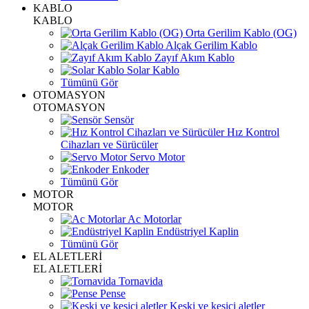
KABLO
KABLO
Orta Gerilim Kablo (OG)
Alçak Gerilim Kablo
Zayıf Akım Kablo
Solar Kablo
Tümünü Gör
OTOMASYON
OTOMASYON
Sensör
Hız Kontrol
Cihazları ve Sürücüler
Servo Motor
Enkoder
Tümünü Gör
MOTOR
MOTOR
Ac Motorlar
Endüstriyel Kaplin
Tümünü Gör
EL ALETLERİ
EL ALETLERİ
Tornavida
Pense
Keski ve kesici aletler