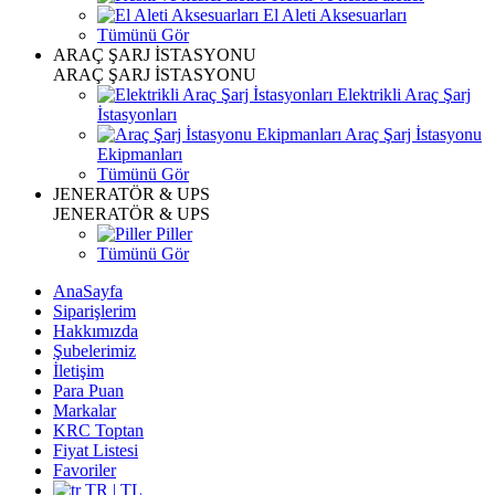
El Aleti Aksesuarları
Tümünü Gör
ARAÇ ŞARJ İSTASYONU
ARAÇ ŞARJ İSTASYONU
Elektrikli Araç Şarj
İstasyonları
Araç Şarj İstasyonu
Ekipmanları
Tümünü Gör
JENERATÖR & UPS
JENERATÖR & UPS
Piller
Tümünü Gör
AnaSayfa
Siparişlerim
Hakkımızda
Şubelerimiz
İletişim
Para Puan
Markalar
KRC Toptan
Fiyat Listesi
Favoriler
TR | TL