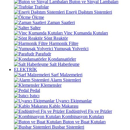
Buton ve Sinyal Lambaları
Trafolar
Enerji Dağıtım Sistemleri
Ölçme
Zaman Saatleri
Şalter
Vinç Kumanda Kutuları
Şönt Reaktör
Harmonik Filtre
Yumuşak Yolverici
Parafudr
Kondansatörler
Şalt Haberleşme
ELEKTRİK
Sarf Malzemeleri
Alarm Sistemleri
Klemensler
Pedal
Isıtıcı
Uyarıcı Ekipmanlar
Kablo Makarası
Endüstriyel Fiş ve Prizler
Kombinasyon Kutuları
Buton ve Buat Kutuları
Busbar Sistemleri