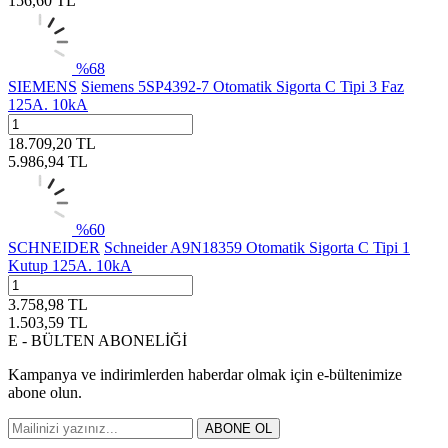
156,60
TL
%
68
SIEMENS
Siemens 5SP4392-7 Otomatik Sigorta C Tipi 3 Faz
125A. 10kA
18.709,20
TL
5.986,94
TL
%
60
SCHNEIDER
Schneider A9N18359 Otomatik Sigorta C Tipi 1
Kutup 125A. 10kA
3.758,98
TL
1.503,59
TL
E - BÜLTEN ABONELİĞİ
Kampanya ve indirimlerden haberdar olmak için e-bültenimize
abone olun.
ABONE OL