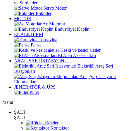
ve Sürücüler
Servo Motor
Enkoder
MOTOR
Ac Motorlar
Endüstriyel Kaplin
EL ALETLERİ
Tornavida
Pense
Keski ve kesici aletler
El Aleti Aksesuarları
ARAÇ ŞARJ İSTASYONU
Elektrikli Araç Şarj
İstasyonları
Araç Şarj İstasyonu
Ekipmanları
JENERATÖR & UPS
Piller
Menü
ŞALT
ŞALT
Röleler
Kontaktör