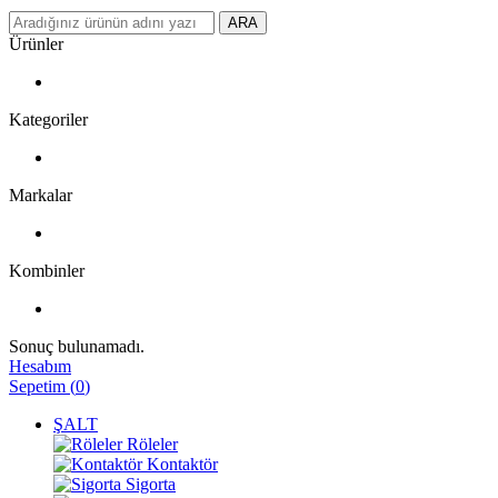
ARA
Ürünler
Kategoriler
Markalar
Kombinler
Sonuç bulunamadı.
Hesabım
Sepetim
(
0
)
ŞALT
Röleler
Kontaktör
Sigorta