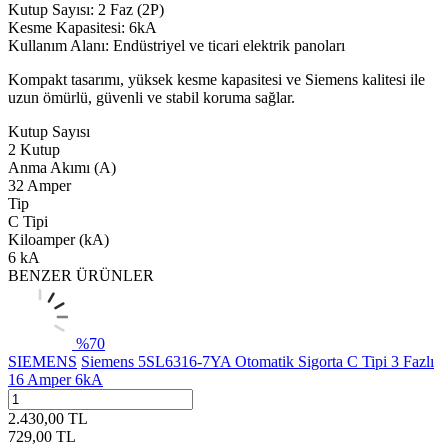
Kutup Sayısı: 2 Faz (2P)
Kesme Kapasitesi: 6kA
Kullanım Alanı: Endüstriyel ve ticari elektrik panoları
Kompakt tasarımı, yüksek kesme kapasitesi ve Siemens kalitesi ile
uzun ömürlü, güvenli ve stabil koruma sağlar.
Kutup Sayısı
2 Kutup
Anma Akımı (A)
32 Amper
Tip
C Tipi
Kiloamper (kA)
6 kA
BENZER ÜRÜNLER
%
70
SIEMENS
Siemens 5SL6316-7YA Otomatik Sigorta C Tipi 3 Fazlı
16 Amper 6kA
2.430,00
TL
729,00
TL