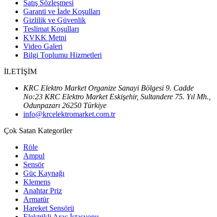
Satış Sözleşmesi
Garanti ve İade Koşulları
Gizlilik ve Güvenlik
Teslimat Koşulları
KVKK Metni
Video Galeri
Bilgi Toplumu Hizmetleri
İLETİŞİM
KRC Elektro Market Organize Sanayi Bölgesi 9. Cadde
No:23 KRC Elektro Market Eskişehir, Sultandere 75. Yıl Mh.,
Odunpazarı 26250 Türkiye
info@krcelektromarket.com.tr
Çok Satan Kategoriler
Röle
Ampul
Sensör
Güç Kaynağı
Klemens
Anahtar Priz
Armatür
Hareket Sensörü
Elektrikli Araç İstasyonu