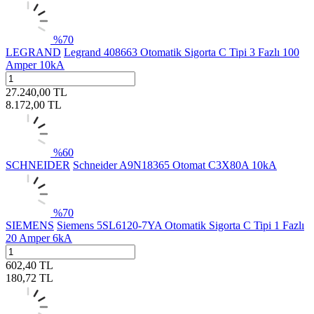
%
70
LEGRAND
Legrand 408663 Otomatik Sigorta C Tipi 3 Fazlı 100
Amper 10kA
27.240,00
TL
8.172,00
TL
%
60
SCHNEIDER
Schneider A9N18365 Otomat C3X80A 10kA
%
70
SIEMENS
Siemens 5SL6120-7YA Otomatik Sigorta C Tipi 1 Fazlı
20 Amper 6kA
602,40
TL
180,72
TL