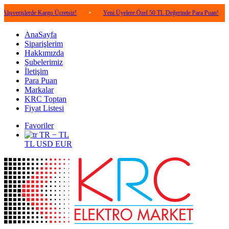
lerde Kargo Ücretsiz!
•
Yeni Üyelere Özel 50 TL Değerinde Para Puan!
•
5.00
AnaSayfa
Siparişlerim
Hakkımızda
Şubelerimiz
İletişim
Para Puan
Markalar
KRC Toptan
Fiyat Listesi
Favoriler
TR − TL
TL
USD
EUR