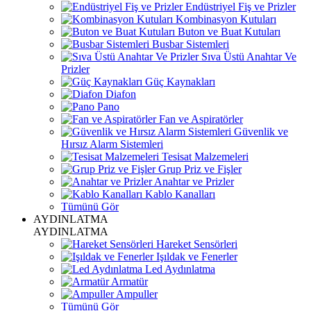
Endüstriyel Fiş ve Prizler
Kombinasyon Kutuları
Buton ve Buat Kutuları
Busbar Sistemleri
Sıva Üstü Anahtar Ve
Prizler
Güç Kaynakları
Diafon
Pano
Fan ve Aspiratörler
Güvenlik ve
Hırsız Alarm Sistemleri
Tesisat Malzemeleri
Grup Priz ve Fişler
Anahtar ve Prizler
Kablo Kanalları
Tümünü Gör
AYDINLATMA
AYDINLATMA
Hareket Sensörleri
Işıldak ve Fenerler
Led Aydınlatma
Armatür
Ampuller
Tümünü Gör