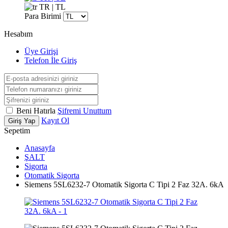
TR | TL
Para Birimi
Hesabım
Üye Girişi
Telefon İle Giriş
Beni Hatırla
Şifremi Unuttum
Kayıt Ol
Giriş Yap
Sepetim
Anasayfa
ŞALT
Sigorta
Otomatik Sigorta
Siemens 5SL6232-7 Otomatik Sigorta C Tipi 2 Faz 32A. 6kA