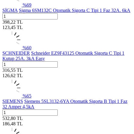
%
69
SİGMA
Sigma 6SM132C Otomatik Sigorta C Tipi 1 Faz 32A. 6kA
398,22
TL
123,45
TL
%
60
SCHNEIDER
Schneider EZ9F43125 Otomatik Sigorta C Tipi 1
Kutup 25A. 3kA Easy
316,55
TL
126,62
TL
%
65
SIEMENS
Siemens 5SL3132-6YA Otomatik Sigorta B Tipi 1 Faz
32 Amper 4,5kA
532,80
TL
186,48
TL