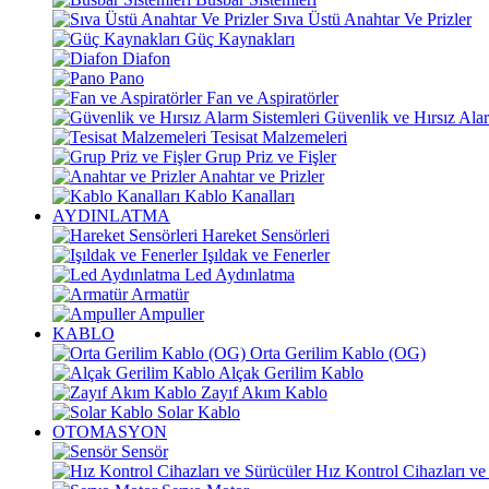
Sıva Üstü Anahtar Ve Prizler
Güç Kaynakları
Diafon
Pano
Fan ve Aspiratörler
Güvenlik ve Hırsız Alar
Tesisat Malzemeleri
Grup Priz ve Fişler
Anahtar ve Prizler
Kablo Kanalları
AYDINLATMA
Hareket Sensörleri
Işıldak ve Fenerler
Led Aydınlatma
Armatür
Ampuller
KABLO
Orta Gerilim Kablo (OG)
Alçak Gerilim Kablo
Zayıf Akım Kablo
Solar Kablo
OTOMASYON
Sensör
Hız Kontrol Cihazları ve