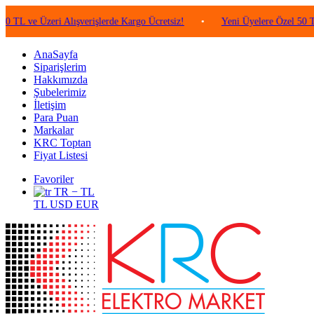
e Üzeri Alışverişlerde Kargo Ücretsiz!
•
Yeni Üyelere Özel 50 TL Değe
AnaSayfa
Siparişlerim
Hakkımızda
Şubelerimiz
İletişim
Para Puan
Markalar
KRC Toptan
Fiyat Listesi
Favoriler
TR − TL
TL
USD
EUR