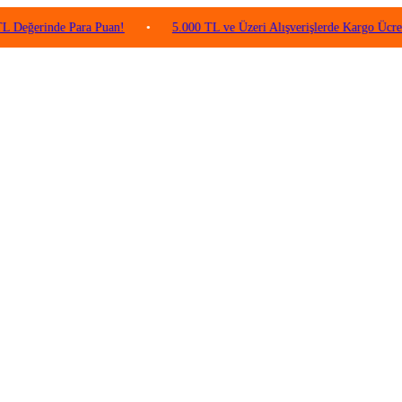
rinde Para Puan!
•
5.000 TL ve Üzeri Alışverişlerde Kargo Ücretsiz!