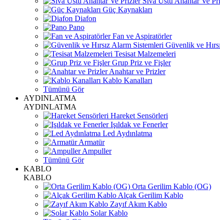
Sıva Üstü Anahtar Ve Pri
Güç Kaynakları
Diafon
Pano
Fan ve Aspiratörler
Güvenlik ve Hırsı
Tesisat Malzemeleri
Grup Priz ve Fişler
Anahtar ve Prizler
Kablo Kanalları
Tümünü Gör
AYDINLATMA
AYDINLATMA
Hareket Sensörleri
Işıldak ve Fenerler
Led Aydınlatma
Armatür
Ampuller
Tümünü Gör
KABLO
KABLO
Orta Gerilim Kablo (OG)
Alçak Gerilim Kablo
Zayıf Akım Kablo
Solar Kablo