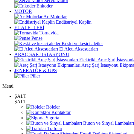
Servo Motor
Enkoder
MOTOR
Ac Motorlar
Endüstriyel Kaplin
EL ALETLERİ
Tornavida
Pense
Keski ve kesici aletler
El Aleti Aksesuarları
ARAÇ ŞARJ İSTASYONU
Elektrikli Araç Şarj İstasyonl
Araç Şarj İstasyonu Ekipma
JENERATÖR & UPS
Piller
Menü
ŞALT
ŞALT
Röleler
Kontaktör
Sigorta
Buton ve Sinyal Lambaları
Trafolar
Enerji Dağıtım Sistemleri