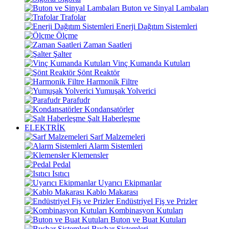
Buton ve Sinyal Lambaları
Trafolar
Enerji Dağıtım Sistemleri
Ölçme
Zaman Saatleri
Şalter
Vinç Kumanda Kutuları
Şönt Reaktör
Harmonik Filtre
Yumuşak Yolverici
Parafudr
Kondansatörler
Şalt Haberleşme
ELEKTRİK
Sarf Malzemeleri
Alarm Sistemleri
Klemensler
Pedal
Isıtıcı
Uyarıcı Ekipmanlar
Kablo Makarası
Endüstriyel Fiş ve Prizler
Kombinasyon Kutuları
Buton ve Buat Kutuları
Busbar Sistemleri