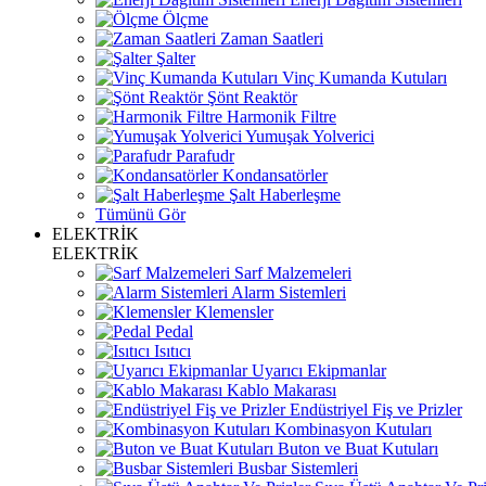
Ölçme
Zaman Saatleri
Şalter
Vinç Kumanda Kutuları
Şönt Reaktör
Harmonik Filtre
Yumuşak Yolverici
Parafudr
Kondansatörler
Şalt Haberleşme
Tümünü Gör
ELEKTRİK
ELEKTRİK
Sarf Malzemeleri
Alarm Sistemleri
Klemensler
Pedal
Isıtıcı
Uyarıcı Ekipmanlar
Kablo Makarası
Endüstriyel Fiş ve Prizler
Kombinasyon Kutuları
Buton ve Buat Kutuları
Busbar Sistemleri