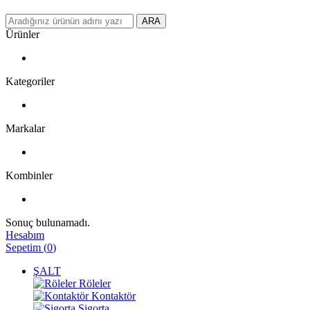
ARA
Ürünler
Kategoriler
Markalar
Kombinler
Sonuç bulunamadı.
Hesabım
Sepetim
(
0
)
ŞALT
Röleler
Kontaktör
Sigorta