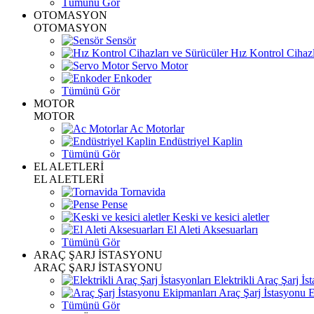
Tümünü Gör
OTOMASYON
OTOMASYON
Sensör
Hız Kontrol Cihazl
Servo Motor
Enkoder
Tümünü Gör
MOTOR
MOTOR
Ac Motorlar
Endüstriyel Kaplin
Tümünü Gör
EL ALETLERİ
EL ALETLERİ
Tornavida
Pense
Keski ve kesici aletler
El Aleti Aksesuarları
Tümünü Gör
ARAÇ ŞARJ İSTASYONU
ARAÇ ŞARJ İSTASYONU
Elektrikli Araç Şarj İst
Araç Şarj İstasyonu 
Tümünü Gör