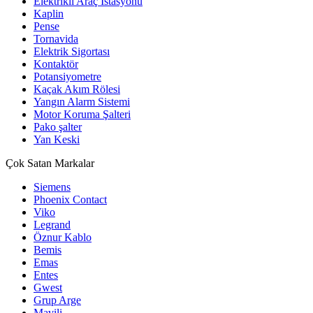
Elektrikli Araç İstasyonu
Kaplin
Pense
Tornavida
Elektrik Sigortası
Kontaktör
Potansiyometre
Kaçak Akım Rölesi
Yangın Alarm Sistemi
Motor Koruma Şalteri
Pako şalter
Yan Keski
Çok Satan Markalar
Siemens
Phoenix Contact
Viko
Legrand
Öznur Kablo
Bemis
Emas
Entes
Gwest
Grup Arge
Mavili