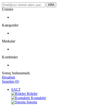
ARA
Ürünler
Kategoriler
Markalar
Kombinler
Sonuç bulunamadı.
Hesabım
Sepetim
(
0
)
ŞALT
Röleler
Kontaktör
Sigorta