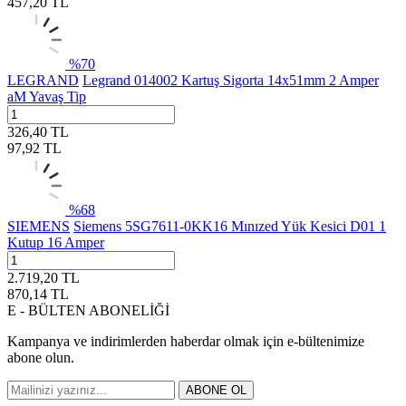
457,20
TL
%
70
LEGRAND
Legrand 014002 Kartuş Sigorta 14x51mm 2 Amper
aM Yavaş Tip
326,40
TL
97,92
TL
%
68
SIEMENS
Siemens 5SG7611-0KK16 Mınızed Yük Kesici D01 1
Kutup 16 Amper
2.719,20
TL
870,14
TL
E - BÜLTEN ABONELİĞİ
Kampanya ve indirimlerden haberdar olmak için e-bültenimize
abone olun.
ABONE OL