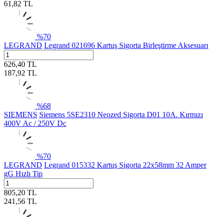
61,82
TL
%
70
LEGRAND
Legrand 021696 Kartuş Sigorta Birleştirme Aksesuarı
626,40
TL
187,92
TL
%
68
SIEMENS
Siemens 5SE2310 Neozed Sigorta D01 10A. Kırmızı
400V Ac / 250V Dc
%
70
LEGRAND
Legrand 015332 Kartuş Sigorta 22x58mm 32 Amper
gG Hızlı Tip
805,20
TL
241,56
TL