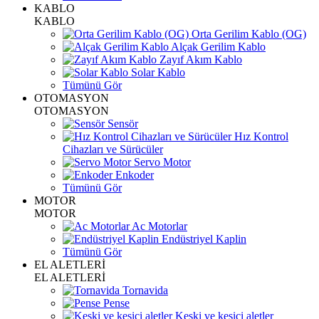
KABLO
KABLO
Orta Gerilim Kablo (OG)
Alçak Gerilim Kablo
Zayıf Akım Kablo
Solar Kablo
Tümünü Gör
OTOMASYON
OTOMASYON
Sensör
Hız Kontrol
Cihazları ve Sürücüler
Servo Motor
Enkoder
Tümünü Gör
MOTOR
MOTOR
Ac Motorlar
Endüstriyel Kaplin
Tümünü Gör
EL ALETLERİ
EL ALETLERİ
Tornavida
Pense
Keski ve kesici aletler