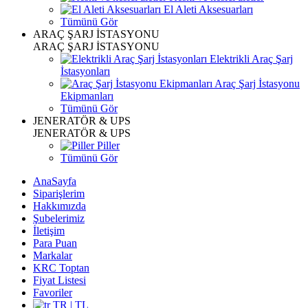
El Aleti Aksesuarları
Tümünü Gör
ARAÇ ŞARJ İSTASYONU
ARAÇ ŞARJ İSTASYONU
Elektrikli Araç Şarj
İstasyonları
Araç Şarj İstasyonu
Ekipmanları
Tümünü Gör
JENERATÖR & UPS
JENERATÖR & UPS
Piller
Tümünü Gör
AnaSayfa
Siparişlerim
Hakkımızda
Şubelerimiz
İletişim
Para Puan
Markalar
KRC Toptan
Fiyat Listesi
Favoriler
TR | TL