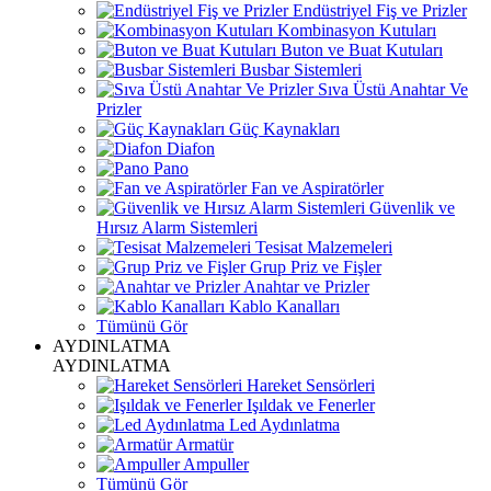
Endüstriyel Fiş ve Prizler
Kombinasyon Kutuları
Buton ve Buat Kutuları
Busbar Sistemleri
Sıva Üstü Anahtar Ve
Prizler
Güç Kaynakları
Diafon
Pano
Fan ve Aspiratörler
Güvenlik ve
Hırsız Alarm Sistemleri
Tesisat Malzemeleri
Grup Priz ve Fişler
Anahtar ve Prizler
Kablo Kanalları
Tümünü Gör
AYDINLATMA
AYDINLATMA
Hareket Sensörleri
Işıldak ve Fenerler
Led Aydınlatma
Armatür
Ampuller
Tümünü Gör