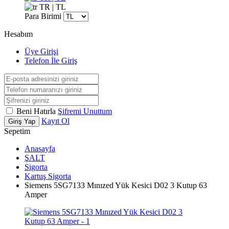
TR | TL
Para Birimi
Hesabım
Üye Girişi
Telefon İle Giriş
Beni Hatırla
Şifremi Unuttum
Kayıt Ol
Giriş Yap
Sepetim
Anasayfa
ŞALT
Sigorta
Kartuş Sigorta
Siemens 5SG7133 Mınızed Yük Kesici D02 3 Kutup 63
Amper