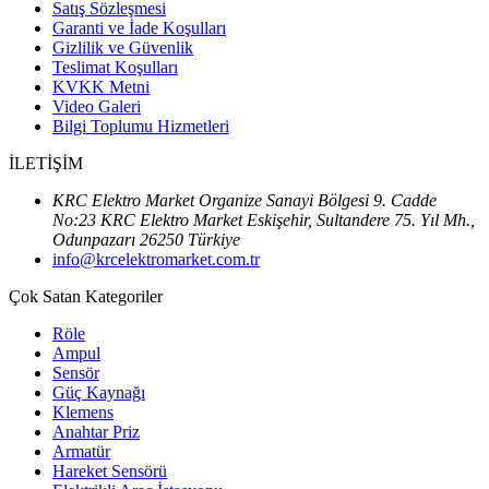
Satış Sözleşmesi
Garanti ve İade Koşulları
Gizlilik ve Güvenlik
Teslimat Koşulları
KVKK Metni
Video Galeri
Bilgi Toplumu Hizmetleri
İLETİŞİM
KRC Elektro Market Organize Sanayi Bölgesi 9. Cadde
No:23 KRC Elektro Market Eskişehir, Sultandere 75. Yıl Mh.,
Odunpazarı 26250 Türkiye
info@krcelektromarket.com.tr
Çok Satan Kategoriler
Röle
Ampul
Sensör
Güç Kaynağı
Klemens
Anahtar Priz
Armatür
Hareket Sensörü