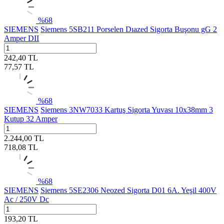
%
68
SIEMENS
Siemens 5SB211 Porselen Dıazed Sigorta Buşonu gG 2
Amper DII
242,40
TL
77,57
TL
%
68
SIEMENS
Siemens 3NW7033 Kartuş Sigorta Yuvası 10x38mm 3
Kutup 32 Amper
2.244,00
TL
718,08
TL
%
68
SIEMENS
Siemens 5SE2306 Neozed Sigorta D01 6A. Yeşil 400V
Ac / 250V Dc
193,20
TL