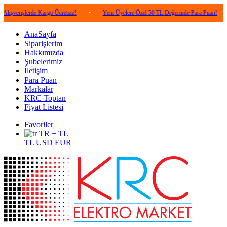
lerde Kargo Ücretsiz!
•
Yeni Üyelere Özel 50 TL Değerinde Para Puan!
•
5.00
AnaSayfa
Siparişlerim
Hakkımızda
Şubelerimiz
İletişim
Para Puan
Markalar
KRC Toptan
Fiyat Listesi
Favoriler
TR − TL
TL
USD
EUR