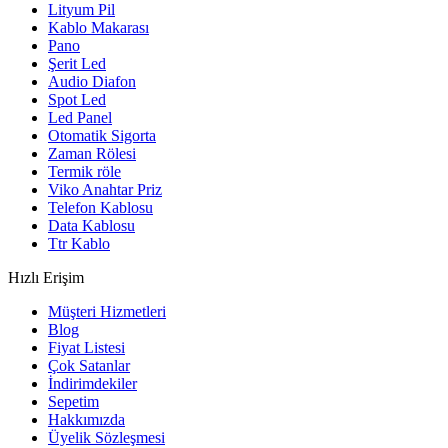
Lityum Pil
Kablo Makarası
Pano
Şerit Led
Audio Diafon
Spot Led
Led Panel
Otomatik Sigorta
Zaman Rölesi
Termik röle
Viko Anahtar Priz
Telefon Kablosu
Data Kablosu
Ttr Kablo
Hızlı Erişim
Müşteri Hizmetleri
Blog
Fiyat Listesi
Çok Satanlar
İndirimdekiler
Sepetim
Hakkımızda
Üyelik Sözleşmesi