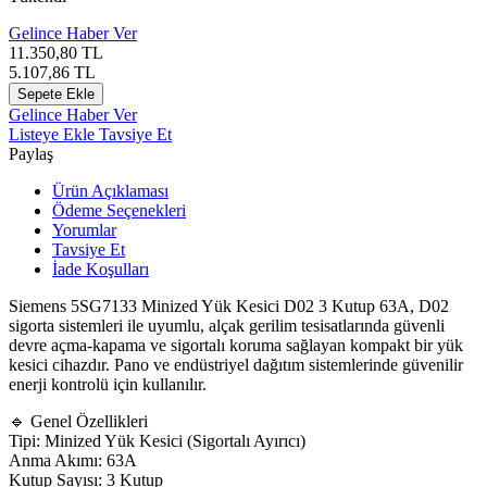
Gelince Haber Ver
11.350,80
TL
5.107,86
TL
Sepete Ekle
Gelince Haber Ver
Listeye Ekle
Tavsiye Et
Paylaş
Ürün Açıklaması
Ödeme Seçenekleri
Yorumlar
Tavsiye Et
İade Koşulları
Siemens
5SG7133 Minized Yük Kesici D02 3 Kutup 63A, D02
sigorta sistemleri ile uyumlu, alçak gerilim tesisatlarında güvenli
devre açma-kapama ve sigortalı koruma sağlayan kompakt bir yük
kesici cihazdır. Pano ve endüstriyel dağıtım sistemlerinde güvenilir
enerji kontrolü için kullanılır.
🔹 Genel Özellikleri
Tipi: Minized Yük Kesici (Sigortalı Ayırıcı)
Anma Akımı: 63A
Kutup Sayısı: 3 Kutup