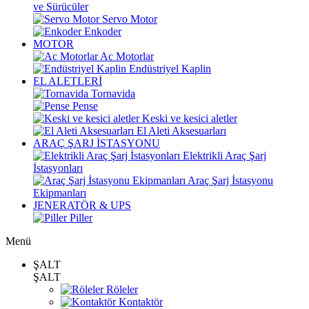
ve Sürücüler
Servo Motor
Enkoder
MOTOR
Ac Motorlar
Endüstriyel Kaplin
EL ALETLERİ
Tornavida
Pense
Keski ve kesici aletler
El Aleti Aksesuarları
ARAÇ ŞARJ İSTASYONU
Elektrikli Araç Şarj
İstasyonları
Araç Şarj İstasyonu
Ekipmanları
JENERATÖR & UPS
Piller
Menü
ŞALT
ŞALT
Röleler
Kontaktör