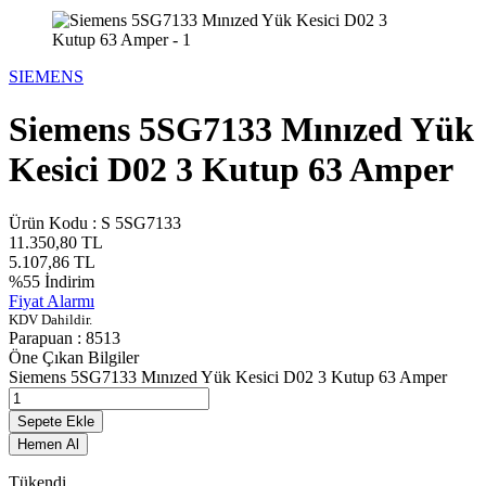
SIEMENS
Siemens 5SG7133 Mınızed Yük
Kesici D02 3 Kutup 63 Amper
Ürün Kodu :
S 5SG7133
11.350,80
TL
5.107,86
TL
%
55
İndirim
Fiyat Alarmı
KDV Dahildir.
Parapuan :
8513
Öne Çıkan Bilgiler
Siemens 5SG7133 Mınızed Yük Kesici D02 3 Kutup 63 Amper
Sepete Ekle
Hemen Al
Tükendi