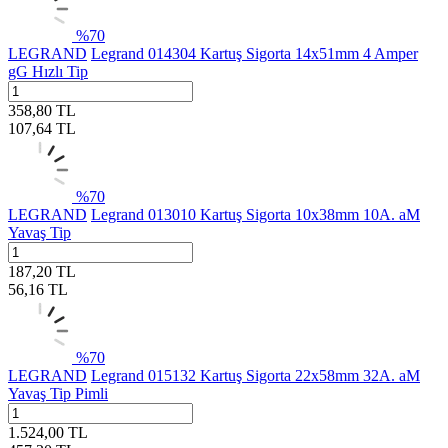
%
70
LEGRAND
Legrand 014304 Kartuş Sigorta 14x51mm 4 Amper
gG Hızlı Tip
358,80
TL
107,64
TL
%
70
LEGRAND
Legrand 013010 Kartuş Sigorta 10x38mm 10A. aM
Yavaş Tip
187,20
TL
56,16
TL
%
70
LEGRAND
Legrand 015132 Kartuş Sigorta 22x58mm 32A. aM
Yavaş Tip Pimli
1.524,00
TL