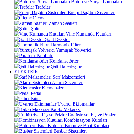
Buton ve Sinyal Lambaları
Trafolar
Enerji Dağıtım Sistemleri
Ölçme
Zaman Saatleri
Şalter
Vinç Kumanda Kutuları
Şönt Reaktör
Harmonik Filtre
Yumuşak Yolverici
Parafudr
Kondansatörler
Şalt Haberleşme
ELEKTRİK
Sarf Malzemeleri
Alarm Sistemleri
Klemensler
Pedal
Isıtıcı
Uyarıcı Ekipmanlar
Kablo Makarası
Endüstriyel Fiş ve Prizler
Kombinasyon Kutuları
Buton ve Buat Kutuları
Busbar Sistemleri