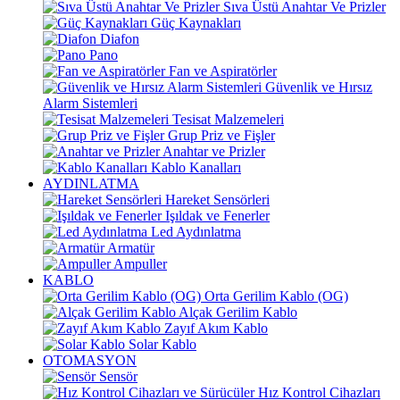
Sıva Üstü Anahtar Ve Prizler
Güç Kaynakları
Diafon
Pano
Fan ve Aspiratörler
Güvenlik ve Hırsız
Alarm Sistemleri
Tesisat Malzemeleri
Grup Priz ve Fişler
Anahtar ve Prizler
Kablo Kanalları
AYDINLATMA
Hareket Sensörleri
Işıldak ve Fenerler
Led Aydınlatma
Armatür
Ampuller
KABLO
Orta Gerilim Kablo (OG)
Alçak Gerilim Kablo
Zayıf Akım Kablo
Solar Kablo
OTOMASYON
Sensör
Hız Kontrol Cihazları