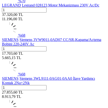
%
70
LEGRAND
Legrand 028123 Motor Mekanizması 230V Ac/Dc
37.320,00
TL
11.196,00
TL
%
68
SIEMENS
Siemens 3VW9011-0AD07 CC/SR-Kapama/Açtırma
Bobini 220-240V Ac
17.703,60
TL
5.665,15
TL
%
68
SIEMENS
Siemens 3WL9111-0AG01-0AA0 İlave Yardımcı
Kontak 2Na+2Nk
27.855,60
TL
8.913,79
TL