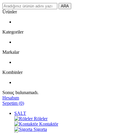
ARA
Ürünler
Kategoriler
Markalar
Kombinler
Sonuç bulunamadı.
Hesabım
Sepetim
(
0
)
ŞALT
Röleler
Kontaktör
Sigorta