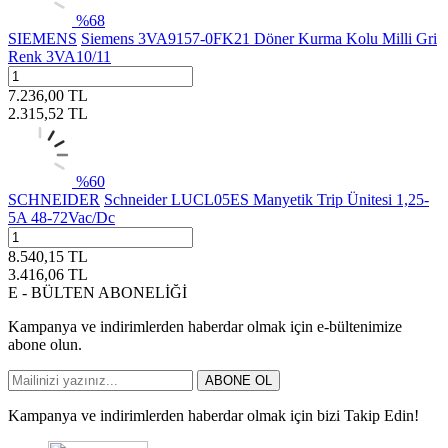
%
68
SIEMENS
Siemens 3VA9157-0FK21 Döner Kurma Kolu Milli Gri
Renk 3VA10/11
7.236,00
TL
2.315,52
TL
%
60
SCHNEIDER
Schneider LUCL05ES Manyetik Trip Ünitesi 1,25-
5A 48-72Vac/Dc
8.540,15
TL
3.416,06
TL
E - BÜLTEN ABONELİĞİ
Kampanya ve indirimlerden haberdar olmak için e-bültenimize
abone olun.
ABONE OL
Kampanya ve indirimlerden haberdar olmak için bizi Takip Edin!