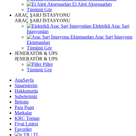
El Aleti Aksesuarları
Tümünü Gör
ARAÇ ŞARJ İSTASYONU
ARAÇ ŞARJ İSTASYONU
Elektrikli Araç Şarj
İstasyonları
Araç Şarj İstasyonu
Ekipmanları
Tümünü Gör
JENERATÖR & UPS
JENERATÖR & UPS
Piller
Tümünü Gör
AnaSayfa
Siparişlerim
Hakkımızda
Şubelerimiz
İletişim
Para Puan
Markalar
KRC Toptan
Fiyat Listesi
Favoriler
TR | TL