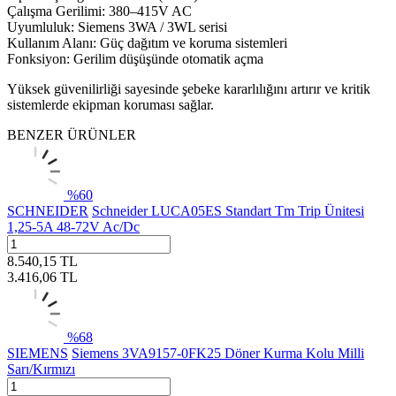
Çalışma Gerilimi: 380–415V AC
Uyumluluk: Siemens 3WA / 3WL serisi
Kullanım Alanı: Güç dağıtım ve koruma sistemleri
Fonksiyon: Gerilim düşüşünde otomatik açma
Yüksek güvenilirliği sayesinde şebeke kararlılığını artırır ve kritik
sistemlerde ekipman koruması sağlar.
BENZER ÜRÜNLER
%
60
SCHNEIDER
Schneider LUCA05ES Standart Tm Trip Ünitesi
1,25-5A 48-72V Ac/Dc
8.540,15
TL
3.416,06
TL
%
68
SIEMENS
Siemens 3VA9157-0FK25 Döner Kurma Kolu Milli
Sarı/Kırmızı