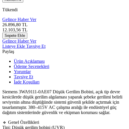
Tükendi
Gelince Haber Ver
26.896,80
TL
12.103,56
TL
Sepete Ekle
Gelince Haber Ver
Listeye Ekle
Tavsiye Et
Paylaş
Ürün Açıklaması
Ödeme Seçenekleri
Yorumlar
Tavsiye Et
İade Koşulları
Siemens
3WA9111-0AE07 Düşük Gerilim Bobini, açık tip devre
kesicilerde düşük gerilim algılaması yaparak şebeke gerilimi belirli
seviyenin altına düştüğünde sistemi güvenli şekilde açtırmak için
tasarlanmıştır. 380–415V AC çalışma aralığı ile endüstriyel güç
dağıtım sistemlerinde güvenlik ve ekipman koruması sağlar.
🔹 Genel Özellikleri
Tipi: Düşük gerilim bobini (UVR)