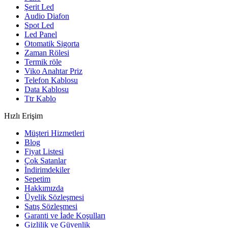
Şerit Led
Audio Diafon
Spot Led
Led Panel
Otomatik Sigorta
Zaman Rölesi
Termik röle
Viko Anahtar Priz
Telefon Kablosu
Data Kablosu
Ttr Kablo
Hızlı Erişim
Müşteri Hizmetleri
Blog
Fiyat Listesi
Çok Satanlar
İndirimdekiler
Sepetim
Hakkımızda
Üyelik Sözleşmesi
Satış Sözleşmesi
Garanti ve İade Koşulları
Gizlilik ve Güvenlik