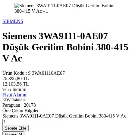
SIEMENS
Siemens 3WA9111-0AE07
Düşük Gerilim Bobini 380-415
V Ac
Ürün Kodu :
S 3WA91110AE07
26.896,80
TL
12.103,56
TL
%
55
İndirim
Fiyat Alarmı
KDV Dahildir.
Parapuan :
20173
Öne Çıkan Bilgiler
Siemens 3WA9111-0AE07 Düşük Gerilim Bobini 380-415 V Ac
Sepete Ekle
Hemen Al