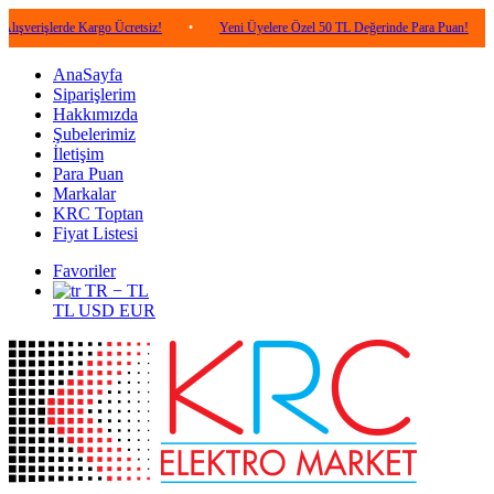
erde Kargo Ücretsiz!
•
Yeni Üyelere Özel 50 TL Değerinde Para Puan!
•
5.00
AnaSayfa
Siparişlerim
Hakkımızda
Şubelerimiz
İletişim
Para Puan
Markalar
KRC Toptan
Fiyat Listesi
Favoriler
TR − TL
TL
USD
EUR