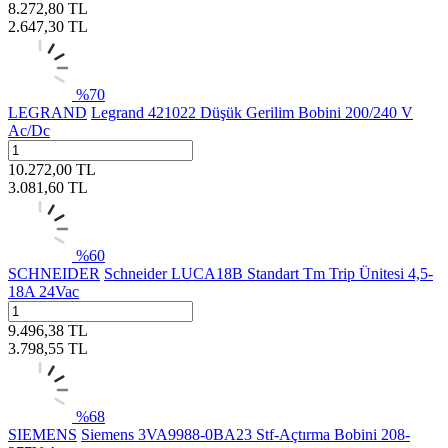
8.272,80
TL
2.647,30
TL
%
70
LEGRAND
Legrand 421022 Düşük Gerilim Bobini 200/240 V
Ac/Dc
10.272,00
TL
3.081,60
TL
%
60
SCHNEIDER
Schneider LUCA18B Standart Tm Trip Ünitesi 4,5-
18A 24Vac
9.496,38
TL
3.798,55
TL
%
68
SIEMENS
Siemens 3VA9988-0BA23 Stf-Açtırma Bobini 208-