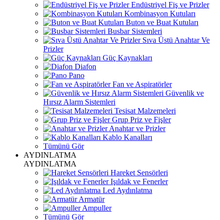
Endüstriyel Fiş ve Prizler
Kombinasyon Kutuları
Buton ve Buat Kutuları
Busbar Sistemleri
Sıva Üstü Anahtar Ve
Prizler
Güç Kaynakları
Diafon
Pano
Fan ve Aspiratörler
Güvenlik ve
Hırsız Alarm Sistemleri
Tesisat Malzemeleri
Grup Priz ve Fişler
Anahtar ve Prizler
Kablo Kanalları
Tümünü Gör
AYDINLATMA
AYDINLATMA
Hareket Sensörleri
Işıldak ve Fenerler
Led Aydınlatma
Armatür
Ampuller
Tümünü Gör