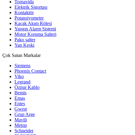
Tornavida
Elektrik Sigortası
Kontaktör
Potansiyometre
Kaçak Akım Rölesi
Yangın Alarm Sistemi
Motor Koruma Şalteri
Pako şalter
Yan Keski
Çok Satan Markalar
Siemens
Phoenix Contact
Viko
Legrand
Öznur Kablo
Bemis
Emas
Entes
Gwest
Grup Arge
Mavili
Metop
Schneider