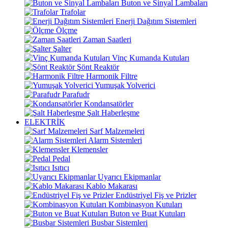
Buton ve Sinyal Lambaları
Trafolar
Enerji Dağıtım Sistemleri
Ölçme
Zaman Saatleri
Şalter
Vinç Kumanda Kutuları
Şönt Reaktör
Harmonik Filtre
Yumuşak Yolverici
Parafudr
Kondansatörler
Şalt Haberleşme
ELEKTRİK
Sarf Malzemeleri
Alarm Sistemleri
Klemensler
Pedal
Isıtıcı
Uyarıcı Ekipmanlar
Kablo Makarası
Endüstriyel Fiş ve Prizler
Kombinasyon Kutuları
Buton ve Buat Kutuları
Busbar Sistemleri