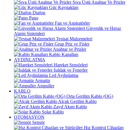
Sıva Üstü Anahtar Ve Prizler
Güç Kaynakları
Diafon
Pano
Fan ve Aspiratörler
Güvenlik ve Hırsız
Alarm Sistemleri
Tesisat Malzemeleri
Grup Priz ve Fişler
Anahtar ve Prizler
Kablo Kanalları
AYDINLATMA
Hareket Sensörleri
Işıldak ve Fenerler
Led Aydınlatma
Armatür
Ampuller
KABLO
Orta Gerilim Kablo (OG)
Alçak Gerilim Kablo
Zayıf Akım Kablo
Solar Kablo
OTOMASYON
Sensör
Hız Kontrol Cihazları