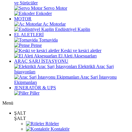
ve Sürücüler
Servo Motor
Enkoder
MOTOR
Ac Motorlar
Endüstriyel Kaplin
EL ALETLERİ
Tornavida
Pense
Keski ve kesici aletler
El Aleti Aksesuarları
ARAÇ ŞARJ İSTASYONU
Elektrikli Araç Şarj
İstasyonları
Araç Şarj İstasyonu
Ekipmanları
JENERATÖR & UPS
Piller
Menü
ŞALT
ŞALT
Röleler
Kontaktör