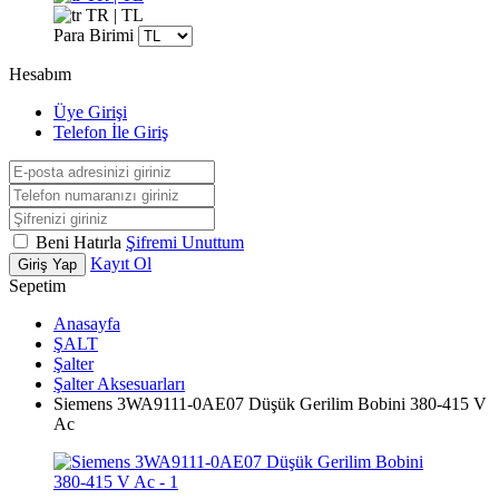
TR | TL
Para Birimi
Hesabım
Üye Girişi
Telefon İle Giriş
Beni Hatırla
Şifremi Unuttum
Kayıt Ol
Giriş Yap
Sepetim
Anasayfa
ŞALT
Şalter
Şalter Aksesuarları
Siemens 3WA9111-0AE07 Düşük Gerilim Bobini 380-415 V
Ac