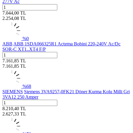
277V Ac
7.044,00
TL
2.254,08
TL
%
0
ABB
ABB 1SDA066325R1 Açtırma Bobini 220-240V Ac/Dc
SOR-C XT1..XT4 F/P
7.161,85
TL
7.161,85
TL
%
68
SIEMENS
Siemens 3VA9257-0FK21 Döner Kurma Kolu Milli Gri
3VA12 250 Amper
8.210,40
TL
2.627,33
TL