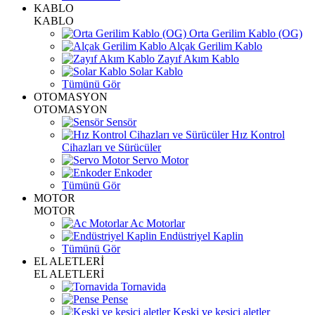
KABLO
KABLO
Orta Gerilim Kablo (OG)
Alçak Gerilim Kablo
Zayıf Akım Kablo
Solar Kablo
Tümünü Gör
OTOMASYON
OTOMASYON
Sensör
Hız Kontrol
Cihazları ve Sürücüler
Servo Motor
Enkoder
Tümünü Gör
MOTOR
MOTOR
Ac Motorlar
Endüstriyel Kaplin
Tümünü Gör
EL ALETLERİ
EL ALETLERİ
Tornavida
Pense
Keski ve kesici aletler