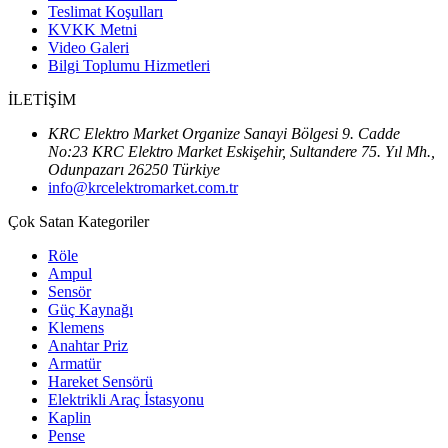
Teslimat Koşulları
KVKK Metni
Video Galeri
Bilgi Toplumu Hizmetleri
İLETİŞİM
KRC Elektro Market Organize Sanayi Bölgesi 9. Cadde
No:23 KRC Elektro Market Eskişehir, Sultandere 75. Yıl Mh.,
Odunpazarı 26250 Türkiye
info@krcelektromarket.com.tr
Çok Satan Kategoriler
Röle
Ampul
Sensör
Güç Kaynağı
Klemens
Anahtar Priz
Armatür
Hareket Sensörü
Elektrikli Araç İstasyonu
Kaplin
Pense