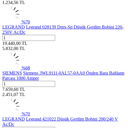
1.234,56
TL
%
70
LEGRAND
Legrand 028139 Dmx-Sp Düşük Gerilim Bobini 220-
250V Ac/Dc
19.440,00
TL
5.832,00
TL
%
68
SIEMENS
Siemens 3WL9111-0AL57-0AA0 Önden Bara Bağlantı
Parçası 1000 Amper
7.659,60
TL
2.451,07
TL
%
70
LEGRAND
Legrand 421022 Düşük Gerilim Bobini 200/240 V
Ac/Dc