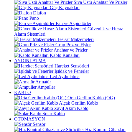
Sıva Üstü Anahtar Ve Prizler
Güç Kaynakları
Diafon
Pano
Fan ve Aspiratörler
Güvenlik ve Hırsız
Alarm Sistemleri
Tesisat Malzemeleri
Grup Priz ve Fişler
Anahtar ve Prizler
Kablo Kanalları
AYDINLATMA
Hareket Sensörleri
Işıldak ve Fenerler
Led Aydınlatma
Armatür
Ampuller
KABLO
Orta Gerilim Kablo (OG)
Alçak Gerilim Kablo
Zayıf Akım Kablo
Solar Kablo
OTOMASYON
Sensör
Hız Kontrol Cihazları