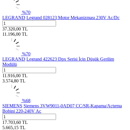
%
70
LEGRAND
Legrand 028123 Motor Mekanizması 230V Ac/Dc
37.320,00
TL
11.196,00
TL
%
70
LEGRAND
Legrand 422623 Dpx Serisi İçin Düşük Gerilim
Modülü
11.916,00
TL
3.574,80
TL
%
68
SIEMENS
Siemens 3VW9011-0AD07 CC/SR-Kapama/Açtırma
Bobini 220-240V Ac
17.703,60
TL
5.665,15
TL