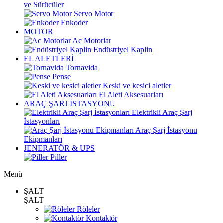
ve Sürücüler
Servo Motor
Enkoder
MOTOR
Ac Motorlar
Endüstriyel Kaplin
EL ALETLERİ
Tornavida
Pense
Keski ve kesici aletler
El Aleti Aksesuarları
ARAÇ ŞARJ İSTASYONU
Elektrikli Araç Şarj
İstasyonları
Araç Şarj İstasyonu
Ekipmanları
JENERATÖR & UPS
Piller
Menü
ŞALT
ŞALT
Röleler
Kontaktör