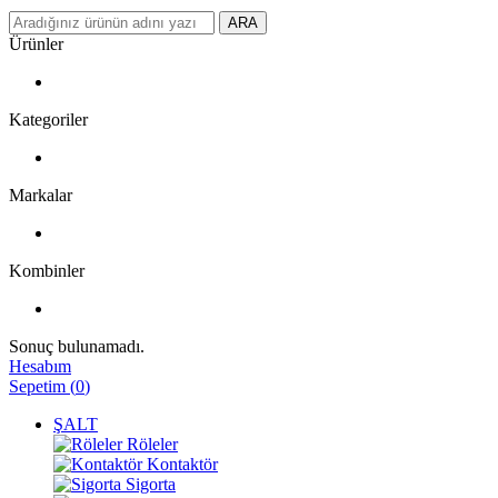
ARA
Ürünler
Kategoriler
Markalar
Kombinler
Sonuç bulunamadı.
Hesabım
Sepetim
(
0
)
ŞALT
Röleler
Kontaktör
Sigorta