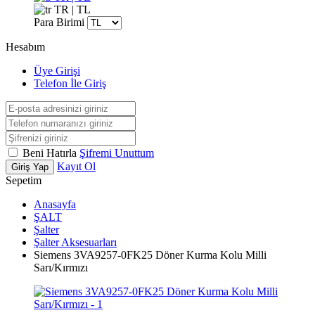
TR | TL
Para Birimi
Hesabım
Üye Girişi
Telefon İle Giriş
Beni Hatırla
Şifremi Unuttum
Kayıt Ol
Giriş Yap
Sepetim
Anasayfa
ŞALT
Şalter
Şalter Aksesuarları
Siemens 3VA9257-0FK25 Döner Kurma Kolu Milli
Sarı/Kırmızı