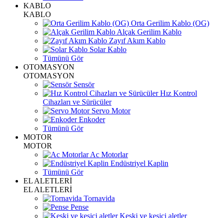
KABLO
KABLO
Orta Gerilim Kablo (OG)
Alçak Gerilim Kablo
Zayıf Akım Kablo
Solar Kablo
Tümünü Gör
OTOMASYON
OTOMASYON
Sensör
Hız Kontrol
Cihazları ve Sürücüler
Servo Motor
Enkoder
Tümünü Gör
MOTOR
MOTOR
Ac Motorlar
Endüstriyel Kaplin
Tümünü Gör
EL ALETLERİ
EL ALETLERİ
Tornavida
Pense
Keski ve kesici aletler