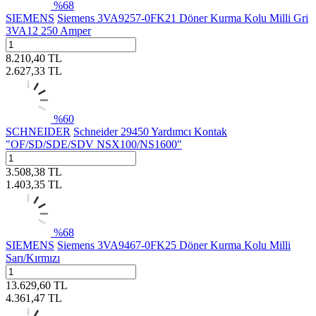
%
68
SIEMENS
Siemens 3VA9257-0FK21 Döner Kurma Kolu Milli Gri
3VA12 250 Amper
8.210,40
TL
2.627,33
TL
%
60
SCHNEIDER
Schneider 29450 Yardımcı Kontak
"OF/SD/SDE/SDV NSX100/NS1600"
3.508,38
TL
1.403,35
TL
%
68
SIEMENS
Siemens 3VA9467-0FK25 Döner Kurma Kolu Milli
Sarı/Kırmızı
13.629,60
TL
4.361,47
TL