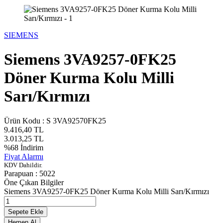
SIEMENS
Siemens 3VA9257-0FK25
Döner Kurma Kolu Milli
Sarı/Kırmızı
Ürün Kodu :
S 3VA92570FK25
9.416,40
TL
3.013,25
TL
%
68
İndirim
Fiyat Alarmı
KDV Dahildir.
Parapuan :
5022
Öne Çıkan Bilgiler
Siemens 3VA9257-0FK25 Döner Kurma Kolu Milli Sarı/Kırmızı
Sepete Ekle
Hemen Al