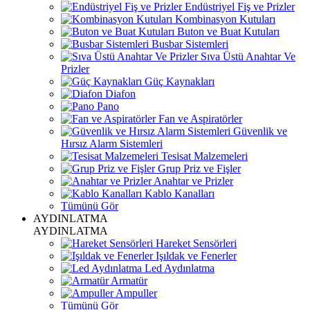
Endüstriyel Fiş ve Prizler
Kombinasyon Kutuları
Buton ve Buat Kutuları
Busbar Sistemleri
Sıva Üstü Anahtar Ve
Prizler
Güç Kaynakları
Diafon
Pano
Fan ve Aspiratörler
Güvenlik ve
Hırsız Alarm Sistemleri
Tesisat Malzemeleri
Grup Priz ve Fişler
Anahtar ve Prizler
Kablo Kanalları
Tümünü Gör
AYDINLATMA
AYDINLATMA
Hareket Sensörleri
Işıldak ve Fenerler
Led Aydınlatma
Armatür
Ampuller
Tümünü Gör