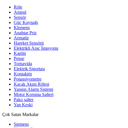
Röle
Ampul
Sensör
Güç Kaynağı
Klemens
Anahtar Priz
Armatür
Hareket Sensörü
Elektrikli Araç İstasyonu
Kaplin
Pense
Tornavida
Elektrik Sigortası
Kontaktör
Potansiyometre
Kaçak Akım Rölesi
Yangın Alarm Sistemi
Motor Koruma Şalteri
Pako şalter
Yan Keski
Çok Satan Markalar
Siemens