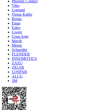
Phoenix Contact
Viko
Legrand
Öznur Kablo
Bemis
Emas
Entes
Gwest
Grup Arge
Mavili
Metop
Schneider
FLENDER
INNOMOTICS
ZAZU
ZİGAR
LOSPAR
ALCU
3M