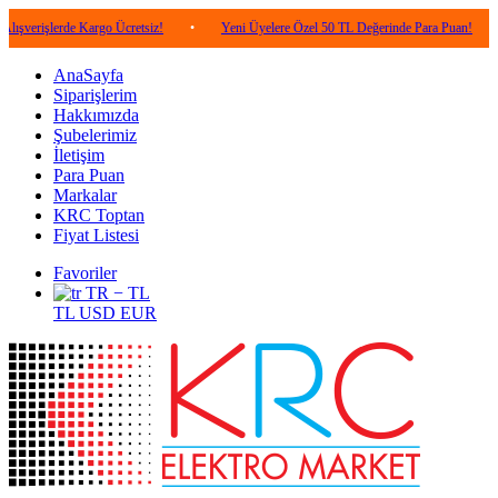
erde Kargo Ücretsiz!
•
Yeni Üyelere Özel 50 TL Değerinde Para Puan!
•
5.00
AnaSayfa
Siparişlerim
Hakkımızda
Şubelerimiz
İletişim
Para Puan
Markalar
KRC Toptan
Fiyat Listesi
Favoriler
TR − TL
TL
USD
EUR