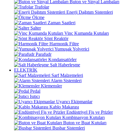
Buton ve Sinyal Lambaları
Trafolar
Enerji Dağıtım Sistemleri
Ölçme
Zaman Saatleri
Şalter
Vinç Kumanda Kutuları
Şönt Reaktör
Harmonik Filtre
Yumuşak Yolverici
Parafudr
Kondansatörler
Şalt Haberleşme
ELEKTRİK
Sarf Malzemeleri
Alarm Sistemleri
Klemensler
Pedal
Isıtıcı
Uyarıcı Ekipmanlar
Kablo Makarası
Endüstriyel Fiş ve Prizler
Kombinasyon Kutuları
Buton ve Buat Kutuları
Busbar Sistemleri