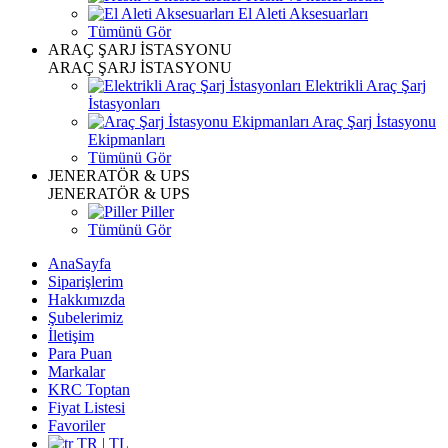
El Aleti Aksesuarları
Tümünü Gör
ARAÇ ŞARJ İSTASYONU
ARAÇ ŞARJ İSTASYONU
Elektrikli Araç Şarj
İstasyonları
Araç Şarj İstasyonu
Ekipmanları
Tümünü Gör
JENERATÖR & UPS
JENERATÖR & UPS
Piller
Tümünü Gör
AnaSayfa
Siparişlerim
Hakkımızda
Şubelerimiz
İletişim
Para Puan
Markalar
KRC Toptan
Fiyat Listesi
Favoriler
TR | TL