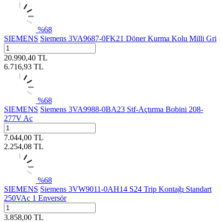
%
68
SIEMENS
Siemens 3VA9687-0FK21 Döner Kurma Kolu Milli Gri
20.990,40
TL
6.716,93
TL
%
68
SIEMENS
Siemens 3VA9988-0BA23 Stf-Açtırma Bobini 208-
277V Ac
7.044,00
TL
2.254,08
TL
%
68
SIEMENS
Siemens 3VW9011-0AH14 S24 Trip Kontağı Standart
250VAc 1 Enversör
3.858,00
TL