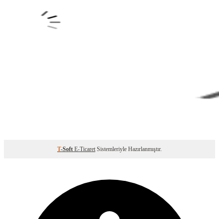
T
-Soft
E-Ticaret
Sistemleriyle Hazırlanmıştır.