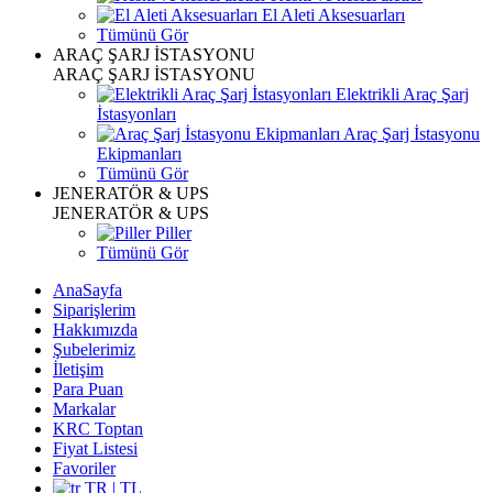
El Aleti Aksesuarları
Tümünü Gör
ARAÇ ŞARJ İSTASYONU
ARAÇ ŞARJ İSTASYONU
Elektrikli Araç Şarj
İstasyonları
Araç Şarj İstasyonu
Ekipmanları
Tümünü Gör
JENERATÖR & UPS
JENERATÖR & UPS
Piller
Tümünü Gör
AnaSayfa
Siparişlerim
Hakkımızda
Şubelerimiz
İletişim
Para Puan
Markalar
KRC Toptan
Fiyat Listesi
Favoriler
TR | TL