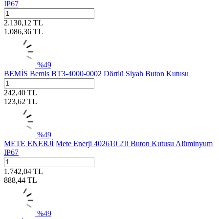
IP67
2.130,12
TL
1.086,36
TL
%
49
BEMİS
Bemis BT3-4000-0002 Dörtlü Siyah Buton Kutusu
242,40
TL
123,62
TL
%
49
METE ENERJİ
Mete Enerji 402610 2'li Buton Kutusu Alüminyum
IP67
1.742,04
TL
888,44
TL
%
49