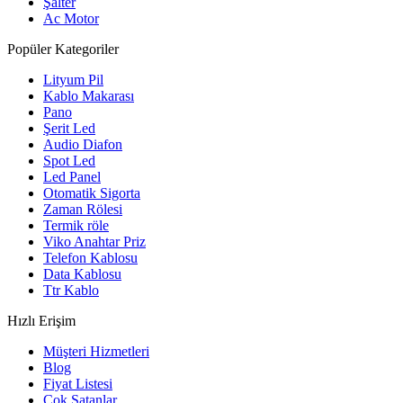
Şalter
Ac Motor
Popüler Kategoriler
Lityum Pil
Kablo Makarası
Pano
Şerit Led
Audio Diafon
Spot Led
Led Panel
Otomatik Sigorta
Zaman Rölesi
Termik röle
Viko Anahtar Priz
Telefon Kablosu
Data Kablosu
Ttr Kablo
Hızlı Erişim
Müşteri Hizmetleri
Blog
Fiyat Listesi
Çok Satanlar