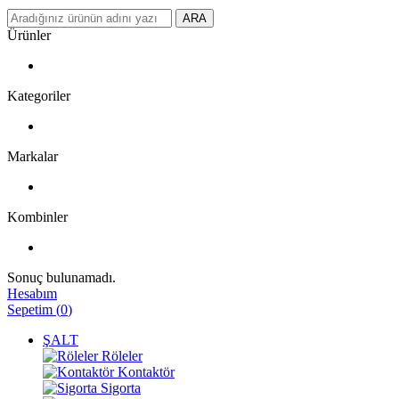
ARA
Ürünler
Kategoriler
Markalar
Kombinler
Sonuç bulunamadı.
Hesabım
Sepetim
(
0
)
ŞALT
Röleler
Kontaktör
Sigorta