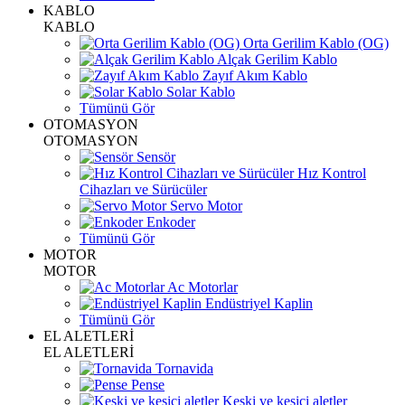
KABLO
KABLO
Orta Gerilim Kablo (OG)
Alçak Gerilim Kablo
Zayıf Akım Kablo
Solar Kablo
Tümünü Gör
OTOMASYON
OTOMASYON
Sensör
Hız Kontrol
Cihazları ve Sürücüler
Servo Motor
Enkoder
Tümünü Gör
MOTOR
MOTOR
Ac Motorlar
Endüstriyel Kaplin
Tümünü Gör
EL ALETLERİ
EL ALETLERİ
Tornavida
Pense
Keski ve kesici aletler