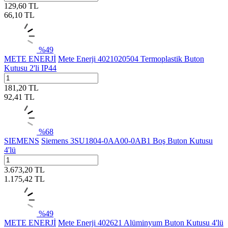
129,60
TL
66,10
TL
%
49
METE ENERJİ
Mete Enerji 4021020504 Termoplastik Buton
Kutusu 2'li IP44
181,20
TL
92,41
TL
%
68
SIEMENS
Siemens 3SU1804-0AA00-0AB1 Boş Buton Kutusu
4'lü
3.673,20
TL
1.175,42
TL
%
49
METE ENERJİ
Mete Enerji 402621 Alüminyum Buton Kutusu 4'lü