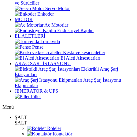
ve Sürücüler
Servo Motor
Enkoder
MOTOR
Ac Motorlar
Endüstriyel Kaplin
EL ALETLERİ
Tornavida
Pense
Keski ve kesici aletler
El Aleti Aksesuarları
ARAÇ ŞARJ İSTASYONU
Elektrikli Araç Şarj
İstasyonları
Araç Şarj İstasyonu
Ekipmanları
JENERATÖR & UPS
Piller
Menü
ŞALT
ŞALT
Röleler
Kontaktör