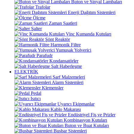
Buton ve Sinyal Lambaları
Trafolar
Enerji Dağıtım Sistemleri
Ölçme
Zaman Saatleri
Şalter
Vinç Kumanda Kutuları
Şönt Reaktör
Harmonik Filtre
Yumuşak Yolverici
Parafudr
Kondansatörler
Şalt Haberleşme
ELEKTRİK
Sarf Malzemeleri
Alarm Sistemleri
Klemensler
Pedal
Isıtıcı
Uyarıcı Ekipmanlar
Kablo Makarası
Endüstriyel Fiş ve Prizler
Kombinasyon Kutuları
Buton ve Buat Kutuları
Busbar Sistemleri