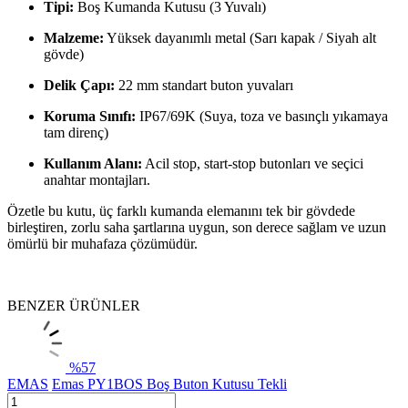
Tipi:
Boş Kumanda Kutusu (3 Yuvalı)
Malzeme:
Yüksek dayanımlı metal (Sarı kapak / Siyah alt
gövde)
Delik Çapı:
22 mm standart buton yuvaları
Koruma Sınıfı:
IP67/69K (Suya, toza ve basınçlı yıkamaya
tam direnç)
Kullanım Alanı:
Acil stop, start-stop butonları ve seçici
anahtar montajları.
Özetle bu kutu, üç farklı kumanda elemanını tek bir gövdede
birleştiren, zorlu saha şartlarına uygun, son derece sağlam ve uzun
ömürlü bir muhafaza çözümüdür.
BENZER ÜRÜNLER
%
57
EMAS
Emas PY1BOS Boş Buton Kutusu Tekli