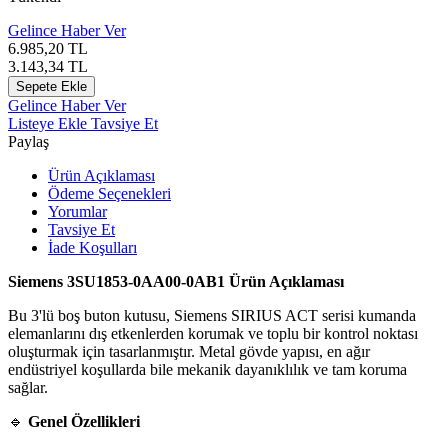
Gelince Haber Ver
6.985,20
TL
3.143,34
TL
Sepete Ekle
Gelince Haber Ver
Listeye Ekle
Tavsiye Et
Paylaş
Ürün Açıklaması
Ödeme Seçenekleri
Yorumlar
Tavsiye Et
İade Koşulları
Siemens 3SU1853-0AA00-0AB1 Ürün Açıklaması
Bu 3'lü boş buton kutusu, Siemens SIRIUS ACT serisi kumanda
elemanlarını dış etkenlerden korumak ve toplu bir kontrol noktası
oluşturmak için tasarlanmıştır. Metal gövde yapısı, en ağır
endüstriyel koşullarda bile mekanik dayanıklılık ve tam koruma
sağlar.
🔹
Genel Özellikleri