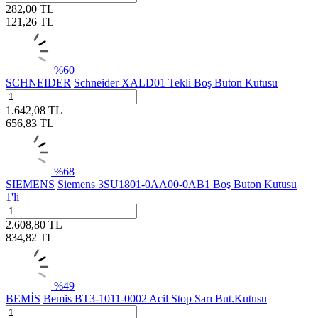
282,00
TL
121,26
TL
%
60
SCHNEIDER
Schneider XALD01 Tekli Boş Buton Kutusu
1.642,08
TL
656,83
TL
%
68
SIEMENS
Siemens 3SU1801-0AA00-0AB1 Boş Buton Kutusu
1'li
2.608,80
TL
834,82
TL
%
49
BEMİS
Bemis BT3-1011-0002 Acil Stop Sarı But.Kutusu