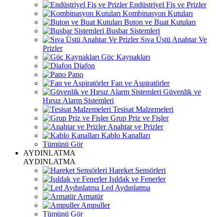
Endüstriyel Fiş ve Prizler
Kombinasyon Kutuları
Buton ve Buat Kutuları
Busbar Sistemleri
Sıva Üstü Anahtar Ve
Prizler
Güç Kaynakları
Diafon
Pano
Fan ve Aspiratörler
Güvenlik ve
Hırsız Alarm Sistemleri
Tesisat Malzemeleri
Grup Priz ve Fişler
Anahtar ve Prizler
Kablo Kanalları
Tümünü Gör
AYDINLATMA
AYDINLATMA
Hareket Sensörleri
Işıldak ve Fenerler
Led Aydınlatma
Armatür
Ampuller
Tümünü Gör