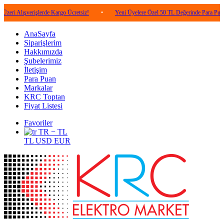
verişlerde Kargo Ücretsiz!
•
Yeni Üyelere Özel 50 TL Değerinde Para Puan!
•
AnaSayfa
Siparişlerim
Hakkımızda
Şubelerimiz
İletişim
Para Puan
Markalar
KRC Toptan
Fiyat Listesi
Favoriler
TR − TL
TL
USD
EUR