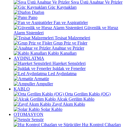
Sıva Üstü Anahtar Ve Prizler
Güç Kaynakları
Diafon
Pano
Fan ve Aspiratörler
Güvenlik ve Hırsız
Alarm Sistemleri
Tesisat Malzemeleri
Grup Priz ve Fişler
Anahtar ve Prizler
Kablo Kanalları
AYDINLATMA
Hareket Sensörleri
Işıldak ve Fenerler
Led Aydınlatma
Armatür
Ampuller
KABLO
Orta Gerilim Kablo (OG)
Alçak Gerilim Kablo
Zayıf Akım Kablo
Solar Kablo
OTOMASYON
Sensör
Hız Kontrol Cihazları