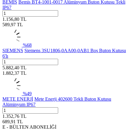
BEMİS
Bemis BT4-1001-0017 Alüminyum Buton Kutusu Tekli
IP67
1.156,80
TL
589,97
TL
%
68
SIEMENS
Siemens 3SU1806-0AA00-0AB1 Boş Buton Kutusu
6'lı
5.882,40
TL
1.882,37
TL
%
49
METE ENERJİ
Mete Enerji 402600 Tekli Buton Kutusu
Alüminyum IP67
1.352,76
TL
689,91
TL
E - BÜLTEN ABONELİĞİ