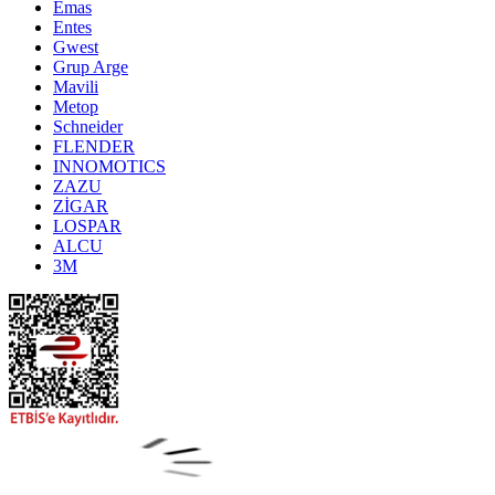
Emas
Entes
Gwest
Grup Arge
Mavili
Metop
Schneider
FLENDER
INNOMOTICS
ZAZU
ZİGAR
LOSPAR
ALCU
3M