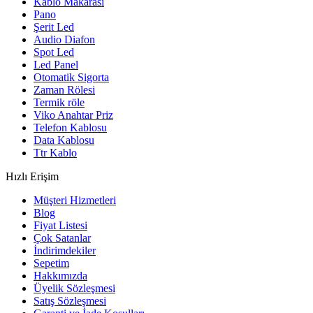
Kablo Makarası
Pano
Şerit Led
Audio Diafon
Spot Led
Led Panel
Otomatik Sigorta
Zaman Rölesi
Termik röle
Viko Anahtar Priz
Telefon Kablosu
Data Kablosu
Ttr Kablo
Hızlı Erişim
Müşteri Hizmetleri
Blog
Fiyat Listesi
Çok Satanlar
İndirimdekiler
Sepetim
Hakkımızda
Üyelik Sözleşmesi
Satış Sözleşmesi