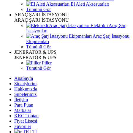
El Aleti Aksesuarları
Tümünü Gör
ARAÇ ŞARJ İSTASYONU
ARAÇ ŞARJ İSTASYONU
Elektrikli Araç Şarj
İstasyonları
Araç Şarj İstasyonu
Ekipmanları
Tümünü Gör
JENERATÖR & UPS
JENERATÖR & UPS
Piller
Tümünü Gör
AnaSayfa
Siparişlerim
Hakkımızda
Şubelerimiz
İletişim
Para Puan
Markalar
KRC Toptan
Fiyat Listesi
Favoriler
TR | TL