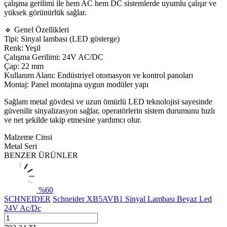
çalışma gerilimi ile hem AC hem DC sistemlerde uyumlu çalışır ve
yüksek görünürlük sağlar.
🔹 Genel Özellikleri
Tipi: Sinyal lambası (LED gösterge)
Renk: Yeşil
Çalışma Gerilimi: 24V AC/DC
Çap: 22 mm
Kullanım Alanı: Endüstriyel otomasyon ve kontrol panoları
Montaj: Panel montajına uygun modüler yapı
Sağlam metal gövdesi ve uzun ömürlü LED teknolojisi sayesinde
güvenilir sinyalizasyon sağlar, operatörlerin sistem durumunu hızlı
ve net şekilde takip etmesine yardımcı olur.
Malzeme Cinsi
Metal Seri
BENZER ÜRÜNLER
%
60
SCHNEIDER
Schneider XB5AVB1 Sinyal Lambası Beyaz Led
24V Ac/Dc