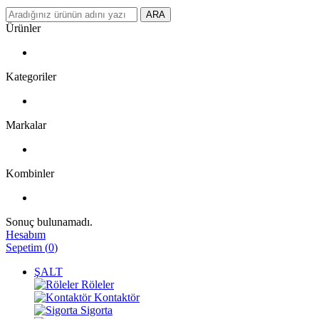
ARA
Ürünler
Kategoriler
Markalar
Kombinler
Sonuç bulunamadı.
Hesabım
Sepetim
(
0
)
ŞALT
Röleler
Kontaktör
Sigorta