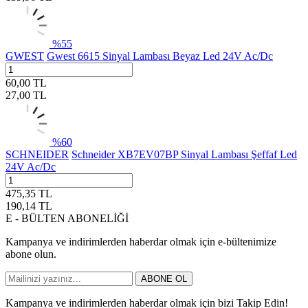
%
55
GWEST
Gwest 6615 Sinyal Lambası Beyaz Led 24V Ac/Dc
60,00
TL
27,00
TL
%
60
SCHNEIDER
Schneider XB7EV07BP Sinyal Lambası Şeffaf Led
24V Ac/Dc
475,35
TL
190,14
TL
E - BÜLTEN ABONELİĞİ
Kampanya ve indirimlerden haberdar olmak için e-bültenimize
abone olun.
ABONE OL
Kampanya ve indirimlerden haberdar olmak için bizi Takip Edin!