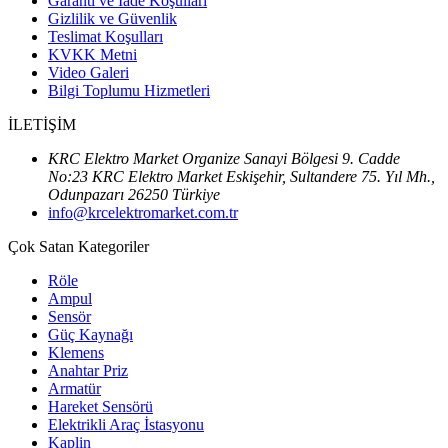
Garanti ve İade Koşulları
Gizlilik ve Güvenlik
Teslimat Koşulları
KVKK Metni
Video Galeri
Bilgi Toplumu Hizmetleri
İLETİŞİM
KRC Elektro Market Organize Sanayi Bölgesi 9. Cadde
No:23 KRC Elektro Market Eskişehir, Sultandere 75. Yıl Mh.,
Odunpazarı 26250 Türkiye
info@krcelektromarket.com.tr
Çok Satan Kategoriler
Röle
Ampul
Sensör
Güç Kaynağı
Klemens
Anahtar Priz
Armatür
Hareket Sensörü
Elektrikli Araç İstasyonu
Kaplin