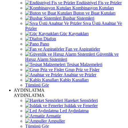
Endüstriyel Fiş ve Prizler
Kombinasyon Kutuları
Buton ve Buat Kutuları
Busbar Sistemleri
Sıva Üstü Anahtar Ve
Prizler
Güç Kaynakları
Diafon
Pano
Fan ve Aspiratörler
Güvenlik ve
Hırsız Alarm Sistemleri
Tesisat Malzemeleri
Grup Priz ve Fişler
Anahtar ve Prizler
Kablo Kanalları
Tümünü Gör
AYDINLATMA
AYDINLATMA
Hareket Sensörleri
Işıldak ve Fenerler
Led Aydınlatma
Armatür
Ampuller
Tümünü Gör