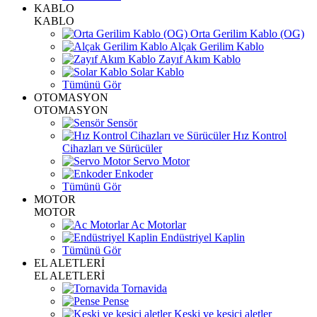
KABLO
KABLO
Orta Gerilim Kablo (OG)
Alçak Gerilim Kablo
Zayıf Akım Kablo
Solar Kablo
Tümünü Gör
OTOMASYON
OTOMASYON
Sensör
Hız Kontrol
Cihazları ve Sürücüler
Servo Motor
Enkoder
Tümünü Gör
MOTOR
MOTOR
Ac Motorlar
Endüstriyel Kaplin
Tümünü Gör
EL ALETLERİ
EL ALETLERİ
Tornavida
Pense
Keski ve kesici aletler