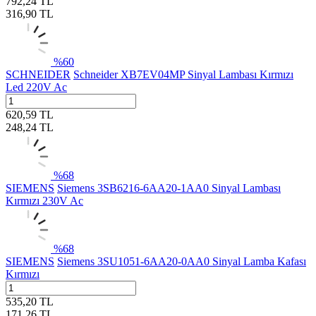
792,24
TL
316,90
TL
%
60
SCHNEIDER
Schneider XB7EV04MP Sinyal Lambası Kırmızı
Led 220V Ac
620,59
TL
248,24
TL
%
68
SIEMENS
Siemens 3SB6216-6AA20-1AA0 Sinyal Lambası
Kırmızı 230V Ac
%
68
SIEMENS
Siemens 3SU1051-6AA20-0AA0 Sinyal Lamba Kafası
Kırmızı
535,20
TL
171,26
TL