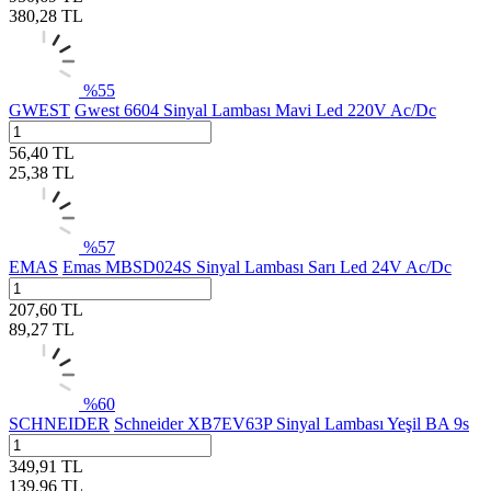
380,28
TL
%
55
GWEST
Gwest 6604 Sinyal Lambası Mavi Led 220V Ac/Dc
56,40
TL
25,38
TL
%
57
EMAS
Emas MBSD024S Sinyal Lambası Sarı Led 24V Ac/Dc
207,60
TL
89,27
TL
%
60
SCHNEIDER
Schneider XB7EV63P Sinyal Lambası Yeşil BA 9s
349,91
TL
139,96
TL