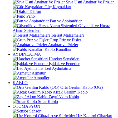
Sıva Üstü Anahtar Ve Prizler
Güç Kaynakları
Diafon
Pano
Fan ve Aspiratörler
Güvenlik ve Hırsız
Alarm Sistemleri
Tesisat Malzemeleri
Grup Priz ve Fişler
Anahtar ve Prizler
Kablo Kanalları
AYDINLATMA
Hareket Sensörleri
Işıldak ve Fenerler
Led Aydınlatma
Armatür
Ampuller
KABLO
Orta Gerilim Kablo (OG)
Alçak Gerilim Kablo
Zayıf Akım Kablo
Solar Kablo
OTOMASYON
Sensör
Hız Kontrol Cihazları