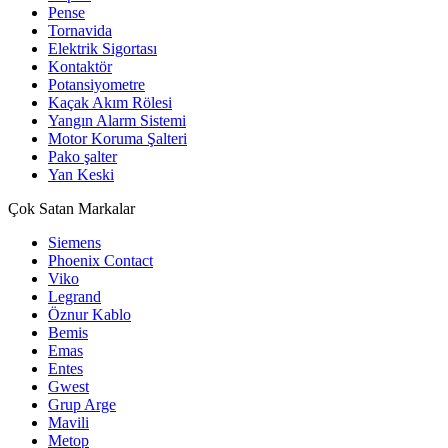
Pense
Tornavida
Elektrik Sigortası
Kontaktör
Potansiyometre
Kaçak Akım Rölesi
Yangın Alarm Sistemi
Motor Koruma Şalteri
Pako şalter
Yan Keski
Çok Satan Markalar
Siemens
Phoenix Contact
Viko
Legrand
Öznur Kablo
Bemis
Emas
Entes
Gwest
Grup Arge
Mavili
Metop