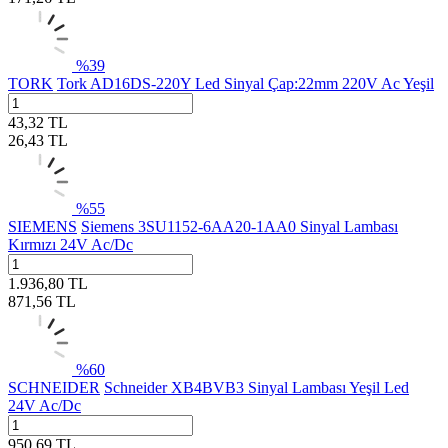
%
39
TORK
Tork AD16DS-220Y Led Sinyal Çap:22mm 220V Ac Yeşil
43,32
TL
26,43
TL
%
55
SIEMENS
Siemens 3SU1152-6AA20-1AA0 Sinyal Lambası
Kırmızı 24V Ac/Dc
1.936,80
TL
871,56
TL
%
60
SCHNEIDER
Schneider XB4BVB3 Sinyal Lambası Yeşil Led
24V Ac/Dc
950,69
TL