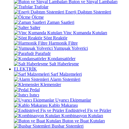
Buton ve Sinyal Lambaları
Trafolar
Enerji Dağıtım Sistemleri
Ölçme
Zaman Saatleri
Şalter
Vinç Kumanda Kutuları
Şönt Reaktör
Harmonik Filtre
Yumuşak Yolverici
Parafudr
Kondansatörler
Şalt Haberleşme
ELEKTRİK
Sarf Malzemeleri
Alarm Sistemleri
Klemensler
Pedal
Isıtıcı
Uyarıcı Ekipmanlar
Kablo Makarası
Endüstriyel Fiş ve Prizler
Kombinasyon Kutuları
Buton ve Buat Kutuları
Busbar Sistemleri