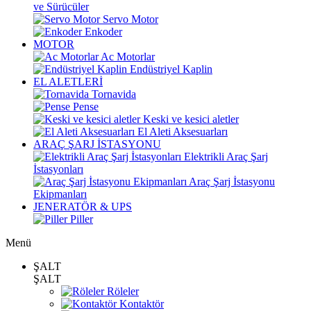
ve Sürücüler
Servo Motor
Enkoder
MOTOR
Ac Motorlar
Endüstriyel Kaplin
EL ALETLERİ
Tornavida
Pense
Keski ve kesici aletler
El Aleti Aksesuarları
ARAÇ ŞARJ İSTASYONU
Elektrikli Araç Şarj
İstasyonları
Araç Şarj İstasyonu
Ekipmanları
JENERATÖR & UPS
Piller
Menü
ŞALT
ŞALT
Röleler
Kontaktör