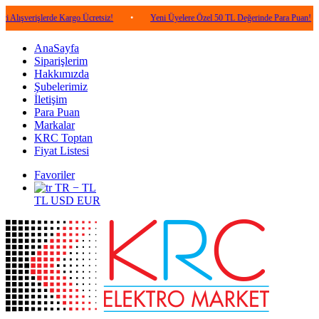
işlerde Kargo Ücretsiz!
•
Yeni Üyelere Özel 50 TL Değerinde Para Puan!
•
5.
AnaSayfa
Siparişlerim
Hakkımızda
Şubelerimiz
İletişim
Para Puan
Markalar
KRC Toptan
Fiyat Listesi
Favoriler
TR − TL
TL
USD
EUR