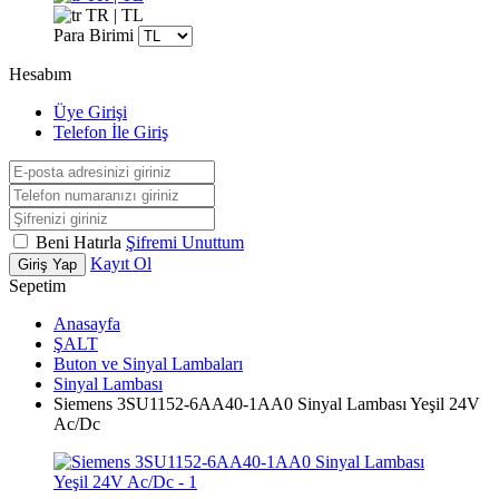
TR | TL
Para Birimi
Hesabım
Üye Girişi
Telefon İle Giriş
Beni Hatırla
Şifremi Unuttum
Kayıt Ol
Giriş Yap
Sepetim
Anasayfa
ŞALT
Buton ve Sinyal Lambaları
Sinyal Lambası
Siemens 3SU1152-6AA40-1AA0 Sinyal Lambası Yeşil 24V
Ac/Dc