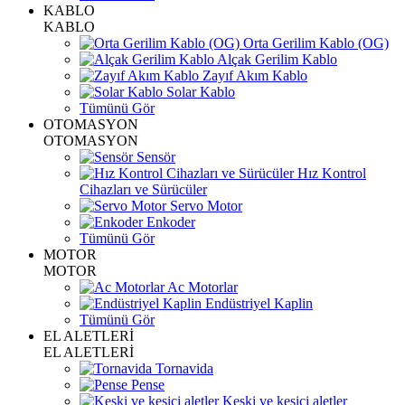
KABLO
KABLO
Orta Gerilim Kablo (OG)
Alçak Gerilim Kablo
Zayıf Akım Kablo
Solar Kablo
Tümünü Gör
OTOMASYON
OTOMASYON
Sensör
Hız Kontrol
Cihazları ve Sürücüler
Servo Motor
Enkoder
Tümünü Gör
MOTOR
MOTOR
Ac Motorlar
Endüstriyel Kaplin
Tümünü Gör
EL ALETLERİ
EL ALETLERİ
Tornavida
Pense
Keski ve kesici aletler