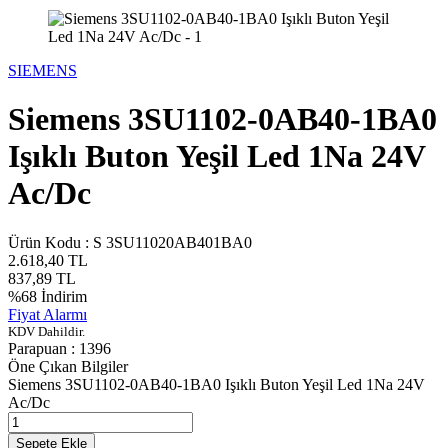
SIEMENS
Siemens 3SU1102-0AB40-1BA0
Işıklı Buton Yeşil Led 1Na 24V
Ac/Dc
Ürün Kodu :
S 3SU11020AB401BA0
2.618,40
TL
837,89
TL
%
68
İndirim
Fiyat Alarmı
KDV Dahildir.
Parapuan :
1396
Öne Çıkan Bilgiler
Siemens 3SU1102-0AB40-1BA0 Işıklı Buton Yeşil Led 1Na 24V
Ac/Dc
Sepete Ekle