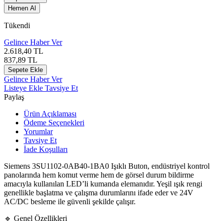
Hemen Al
Tükendi
Gelince Haber Ver
2.618,40
TL
837,89
TL
Sepete Ekle
Gelince Haber Ver
Listeye Ekle
Tavsiye Et
Paylaş
Ürün Açıklaması
Ödeme Seçenekleri
Yorumlar
Tavsiye Et
İade Koşulları
Siemens 3SU1102-0AB40-1BA0 Işıklı Buton, endüstriyel kontrol
panolarında hem komut verme hem de görsel durum bildirme
amacıyla kullanılan LED’li kumanda elemanıdır. Yeşil ışık rengi
genellikle başlatma ve çalışma durumlarını ifade eder ve 24V
AC/DC besleme ile güvenli şekilde çalışır.
🔹 Genel Özellikleri