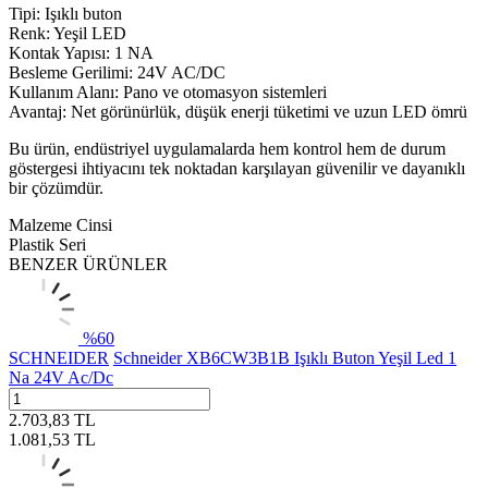
Tipi: Işıklı buton
Renk: Yeşil LED
Kontak Yapısı: 1 NA
Besleme Gerilimi: 24V AC/DC
Kullanım Alanı: Pano ve otomasyon sistemleri
Avantaj: Net görünürlük, düşük enerji tüketimi ve uzun LED ömrü
Bu ürün, endüstriyel uygulamalarda hem kontrol hem de durum
göstergesi ihtiyacını tek noktadan karşılayan güvenilir ve dayanıklı
bir çözümdür.
Malzeme Cinsi
Plastik Seri
BENZER ÜRÜNLER
%
60
SCHNEIDER
Schneider XB6CW3B1B Işıklı Buton Yeşil Led 1
Na 24V Ac/Dc
2.703,83
TL
1.081,53
TL