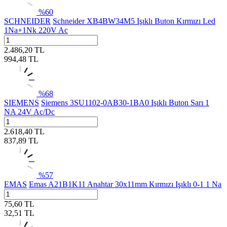
%
60
SCHNEIDER
Schneider XB4BW34M5 Işıklı Buton Kırmızı Led
1Na+1Nk 220V Ac
2.486,20
TL
994,48
TL
%
68
SIEMENS
Siemens 3SU1102-0AB30-1BA0 Işıklı Buton Sarı 1
NA 24V Ac/Dc
2.618,40
TL
837,89
TL
%
57
EMAS
Emas A21B1K11 Anahtar 30x11mm Kırmızı Işıklı 0-1 1 Na
75,60
TL
32,51
TL