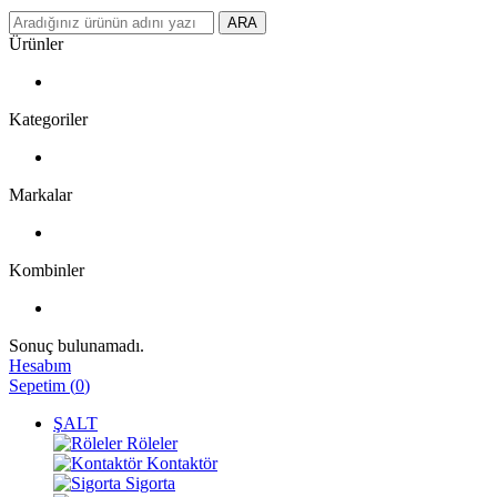
ARA
Ürünler
Kategoriler
Markalar
Kombinler
Sonuç bulunamadı.
Hesabım
Sepetim
(
0
)
ŞALT
Röleler
Kontaktör
Sigorta