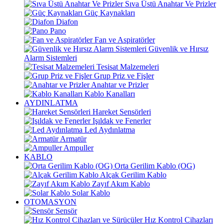
Sıva Üstü Anahtar Ve Prizler
Güç Kaynakları
Diafon
Pano
Fan ve Aspiratörler
Güvenlik ve Hırsız
Alarm Sistemleri
Tesisat Malzemeleri
Grup Priz ve Fişler
Anahtar ve Prizler
Kablo Kanalları
AYDINLATMA
Hareket Sensörleri
Işıldak ve Fenerler
Led Aydınlatma
Armatür
Ampuller
KABLO
Orta Gerilim Kablo (OG)
Alçak Gerilim Kablo
Zayıf Akım Kablo
Solar Kablo
OTOMASYON
Sensör
Hız Kontrol Cihazları