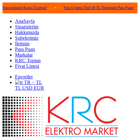
erde Kargo Ücretsiz!
•
Yeni Üyelere Özel 50 TL Değerinde Para Puan!
•
5.00
AnaSayfa
Siparişlerim
Hakkımızda
Şubelerimiz
İletişim
Para Puan
Markalar
KRC Toptan
Fiyat Listesi
Favoriler
TR − TL
TL
USD
EUR