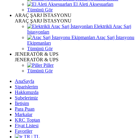
El Aleti Aksesuarları
Tümünü Gör
ARAÇ ŞARJ İSTASYONU
ARAÇ ŞARJ İSTASYONU
Elektrikli Araç Şarj
İstasyonları
Araç Şarj İstasyonu
Ekipmanları
Tümünü Gör
JENERATÖR & UPS
JENERATÖR & UPS
Piller
Tümünü Gör
AnaSayfa
Siparişlerim
Hakkımızda
Şubelerimiz
İletişim
Para Puan
Markalar
KRC Toptan
Fiyat Listesi
Favoriler
TR | TL