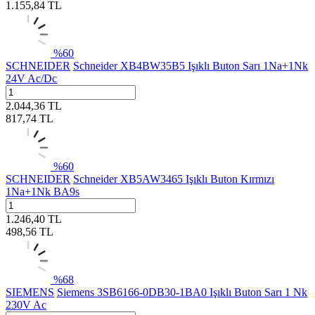
1.155,84
TL
%
60
SCHNEIDER
Schneider XB4BW35B5 Işıklı Buton Sarı 1Na+1Nk
24V Ac/Dc
2.044,36
TL
817,74
TL
%
60
SCHNEIDER
Schneider XB5AW3465 Işıklı Buton Kırmızı
1Na+1Nk BA9s
1.246,40
TL
498,56
TL
%
68
SIEMENS
Siemens 3SB6166-0DB30-1BA0 Işıklı Buton Sarı 1 Nk
230V Ac