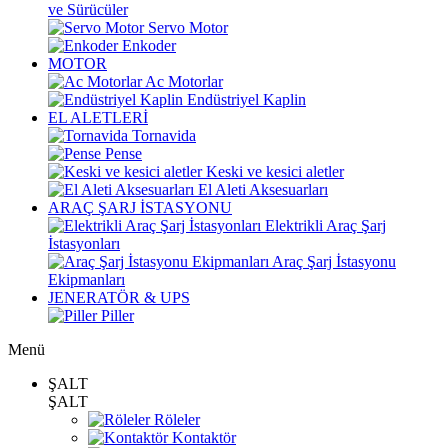
ve Sürücüler
Servo Motor
Enkoder
MOTOR
Ac Motorlar
Endüstriyel Kaplin
EL ALETLERİ
Tornavida
Pense
Keski ve kesici aletler
El Aleti Aksesuarları
ARAÇ ŞARJ İSTASYONU
Elektrikli Araç Şarj
İstasyonları
Araç Şarj İstasyonu
Ekipmanları
JENERATÖR & UPS
Piller
Menü
ŞALT
ŞALT
Röleler
Kontaktör