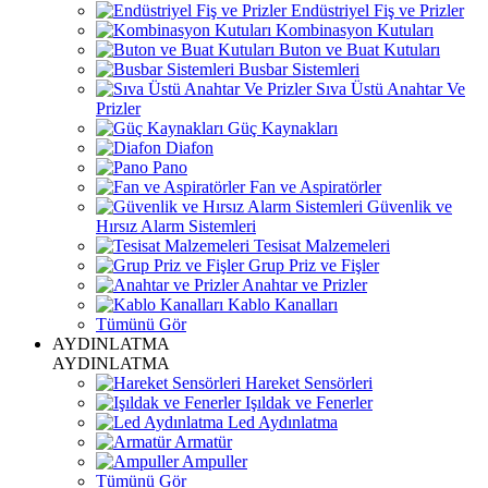
Endüstriyel Fiş ve Prizler
Kombinasyon Kutuları
Buton ve Buat Kutuları
Busbar Sistemleri
Sıva Üstü Anahtar Ve
Prizler
Güç Kaynakları
Diafon
Pano
Fan ve Aspiratörler
Güvenlik ve
Hırsız Alarm Sistemleri
Tesisat Malzemeleri
Grup Priz ve Fişler
Anahtar ve Prizler
Kablo Kanalları
Tümünü Gör
AYDINLATMA
AYDINLATMA
Hareket Sensörleri
Işıldak ve Fenerler
Led Aydınlatma
Armatür
Ampuller
Tümünü Gör