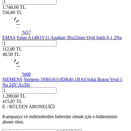
1.740,00
TL
556,80
TL
%
57
EMAS
Emas A14B1Y11 Anahtar 30x22mm Yeşil Işıklı 0-1 2Na
112,80
TL
48,50
TL
%
68
SIEMENS
Siemens 3SB6163-0DB40-1BA0 Işıklı Buton Yeşil 1
Na 24V Ac/Dc
1.299,60
TL
415,87
TL
E - BÜLTEN ABONELİĞİ
Kampanya ve indirimlerden haberdar olmak için e-bültenimize
abone olun.