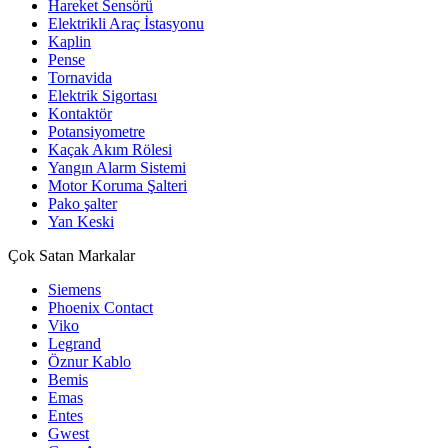
Hareket Sensörü
Elektrikli Araç İstasyonu
Kaplin
Pense
Tornavida
Elektrik Sigortası
Kontaktör
Potansiyometre
Kaçak Akım Rölesi
Yangın Alarm Sistemi
Motor Koruma Şalteri
Pako şalter
Yan Keski
Çok Satan Markalar
Siemens
Phoenix Contact
Viko
Legrand
Öznur Kablo
Bemis
Emas
Entes
Gwest