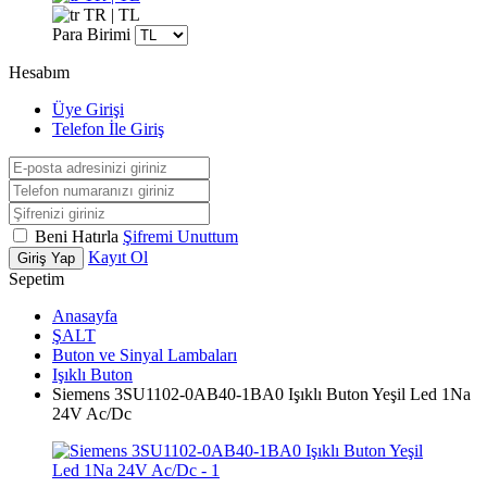
TR | TL
Para Birimi
Hesabım
Üye Girişi
Telefon İle Giriş
Beni Hatırla
Şifremi Unuttum
Kayıt Ol
Giriş Yap
Sepetim
Anasayfa
ŞALT
Buton ve Sinyal Lambaları
Işıklı Buton
Siemens 3SU1102-0AB40-1BA0 Işıklı Buton Yeşil Led 1Na
24V Ac/Dc