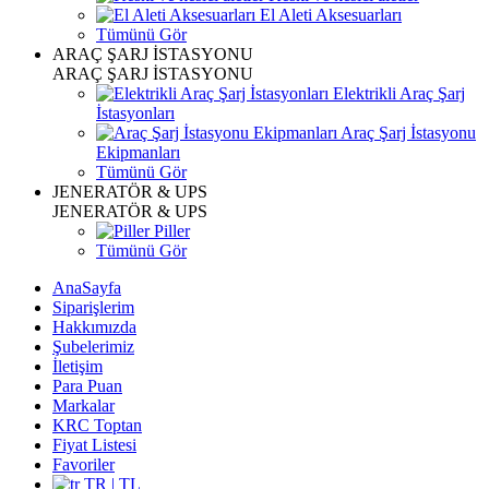
El Aleti Aksesuarları
Tümünü Gör
ARAÇ ŞARJ İSTASYONU
ARAÇ ŞARJ İSTASYONU
Elektrikli Araç Şarj
İstasyonları
Araç Şarj İstasyonu
Ekipmanları
Tümünü Gör
JENERATÖR & UPS
JENERATÖR & UPS
Piller
Tümünü Gör
AnaSayfa
Siparişlerim
Hakkımızda
Şubelerimiz
İletişim
Para Puan
Markalar
KRC Toptan
Fiyat Listesi
Favoriler
TR | TL