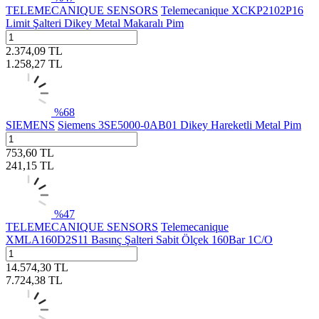
TELEMECANIQUE SENSORS
Telemecanique XCKP2102P16
Limit Şalteri Dikey Metal Makaralı Pim
2.374,09
TL
1.258,27
TL
%
68
SIEMENS
Siemens 3SE5000-0AB01 Dikey Hareketli Metal Pim
753,60
TL
241,15
TL
%
47
TELEMECANIQUE SENSORS
Telemecanique
XMLA160D2S11 Basınç Şalteri Sabit Ölçek 160Bar 1C/O
14.574,30
TL
7.724,38
TL