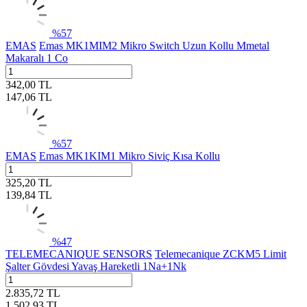
%
57
EMAS
Emas MK1MIM2 Mikro Switch Uzun Kollu Mmetal
Makaralı 1 Co
342,00
TL
147,06
TL
%
57
EMAS
Emas MK1KIM1 Mikro Siviç Kısa Kollu
325,20
TL
139,84
TL
%
47
TELEMECANIQUE SENSORS
Telemecanique ZCKM5 Limit
Şalter Gövdesi Yavaş Hareketli 1Na+1Nk
2.835,72
TL
1.502,93
TL