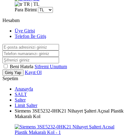
TR | TL
Para Birimi
Hesabım
Üye Girişi
Telefon İle Giriş
Beni Hatırla
Şifremi Unuttum
Kayıt Ol
Giriş Yap
Sepetim
Anasayfa
ŞALT
Şalter
Limit Şalter
Siemens 3SE5232-0HK21 Nihayet Şalteri Açısal Plastik
Makaralı Kol