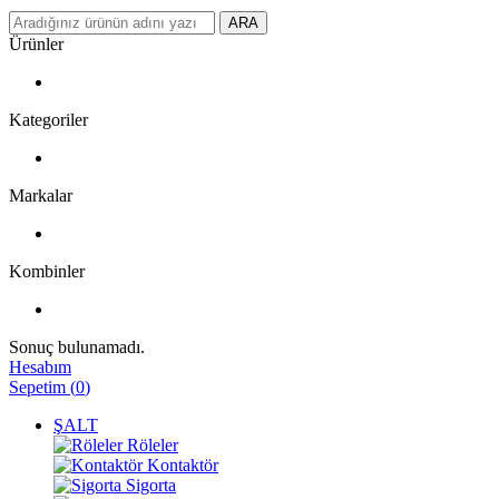
ARA
Ürünler
Kategoriler
Markalar
Kombinler
Sonuç bulunamadı.
Hesabım
Sepetim
(
0
)
ŞALT
Röleler
Kontaktör
Sigorta