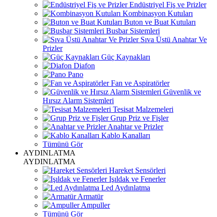
Endüstriyel Fiş ve Prizler
Kombinasyon Kutuları
Buton ve Buat Kutuları
Busbar Sistemleri
Sıva Üstü Anahtar Ve
Prizler
Güç Kaynakları
Diafon
Pano
Fan ve Aspiratörler
Güvenlik ve
Hırsız Alarm Sistemleri
Tesisat Malzemeleri
Grup Priz ve Fişler
Anahtar ve Prizler
Kablo Kanalları
Tümünü Gör
AYDINLATMA
AYDINLATMA
Hareket Sensörleri
Işıldak ve Fenerler
Led Aydınlatma
Armatür
Ampuller
Tümünü Gör