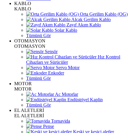
KABLO
KABLO
Orta Gerilim Kablo (OG)
Alçak Gerilim Kablo
Zayıf Akım Kablo
Solar Kablo
Tümünü Gör
OTOMASYON
OTOMASYON
Sensör
Hız Kontrol
Cihazları ve Sürücüler
Servo Motor
Enkoder
Tümünü Gör
MOTOR
MOTOR
Ac Motorlar
Endüstriyel Kaplin
Tümünü Gör
EL ALETLERİ
EL ALETLERİ
Tornavida
Pense
Keski ve kesici aletler