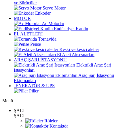
ve Sürücüler
Servo Motor
Enkoder
MOTOR
Ac Motorlar
Endüstriyel Kaplin
EL ALETLERİ
Tornavida
Pense
Keski ve kesici aletler
El Aleti Aksesuarları
ARAÇ ŞARJ İSTASYONU
Elektrikli Araç Şarj
İstasyonları
Araç Şarj İstasyonu
Ekipmanları
JENERATÖR & UPS
Piller
Menü
ŞALT
ŞALT
Röleler
Kontaktör