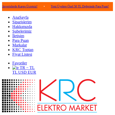
erde Kargo Ücretsiz!
•
Yeni Üyelere Özel 50 TL Değerinde Para Puan!
•
5.000
AnaSayfa
Siparişlerim
Hakkımızda
Şubelerimiz
İletişim
Para Puan
Markalar
KRC Toptan
Fiyat Listesi
Favoriler
TR − TL
TL
USD
EUR