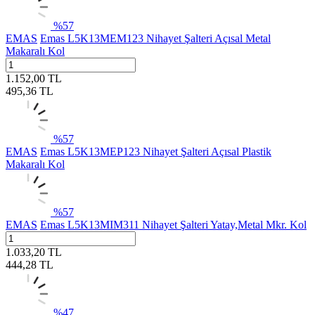
%
57
EMAS
Emas L5K13MEM123 Nihayet Şalteri Açısal Metal
Makaralı Kol
1.152,00
TL
495,36
TL
%
57
EMAS
Emas L5K13MEP123 Nihayet Şalteri Açısal Plastik
Makaralı Kol
%
57
EMAS
Emas L5K13MIM311 Nihayet Şalteri Yatay,Metal Mkr. Kol
1.033,20
TL
444,28
TL
%
47