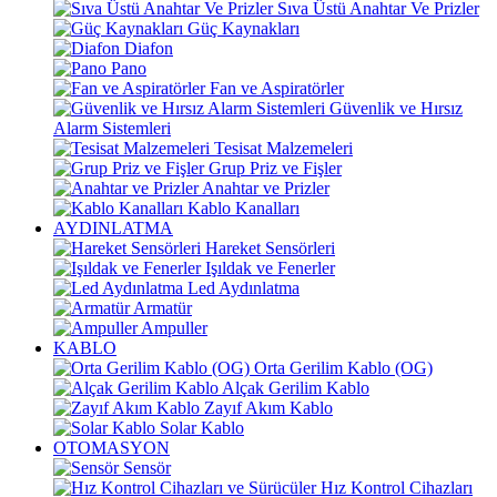
Sıva Üstü Anahtar Ve Prizler
Güç Kaynakları
Diafon
Pano
Fan ve Aspiratörler
Güvenlik ve Hırsız
Alarm Sistemleri
Tesisat Malzemeleri
Grup Priz ve Fişler
Anahtar ve Prizler
Kablo Kanalları
AYDINLATMA
Hareket Sensörleri
Işıldak ve Fenerler
Led Aydınlatma
Armatür
Ampuller
KABLO
Orta Gerilim Kablo (OG)
Alçak Gerilim Kablo
Zayıf Akım Kablo
Solar Kablo
OTOMASYON
Sensör
Hız Kontrol Cihazları