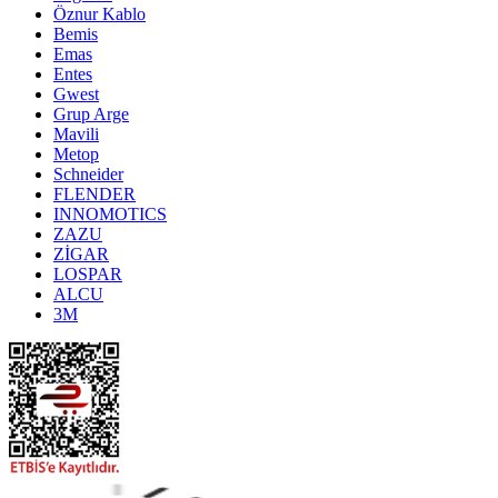
Öznur Kablo
Bemis
Emas
Entes
Gwest
Grup Arge
Mavili
Metop
Schneider
FLENDER
INNOMOTICS
ZAZU
ZİGAR
LOSPAR
ALCU
3M