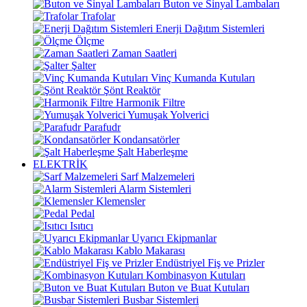
Buton ve Sinyal Lambaları
Trafolar
Enerji Dağıtım Sistemleri
Ölçme
Zaman Saatleri
Şalter
Vinç Kumanda Kutuları
Şönt Reaktör
Harmonik Filtre
Yumuşak Yolverici
Parafudr
Kondansatörler
Şalt Haberleşme
ELEKTRİK
Sarf Malzemeleri
Alarm Sistemleri
Klemensler
Pedal
Isıtıcı
Uyarıcı Ekipmanlar
Kablo Makarası
Endüstriyel Fiş ve Prizler
Kombinasyon Kutuları
Buton ve Buat Kutuları
Busbar Sistemleri