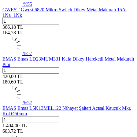
%
55
GWEST
Gwest 6820 Mikro Switch Dikey Metal Makaralı 15A.
1Na+1Nk
366,18
TL
164,78
TL
%
57
EMAS
Emas LD23MUM331 Kafa Dikey Hareketli Metal Makaralı
Pim
420,00
TL
180,60
TL
%
57
EMAS
Emas L5K13MEL122 Nihayet Şalteri Açısal,Kauçuk Mkr.
Kol Ø50mm
1.404,00
TL
603,72
TL